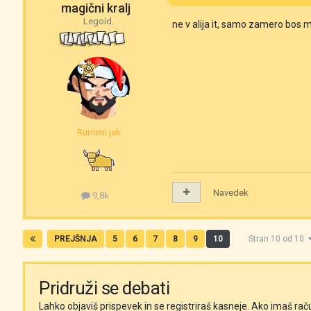
magični kralj
Legoid.
ne v alija it, samo zamero bos
Rumeni jak
Navedek
9,8k
PREJŠNJA
5
6
7
8
9
10
Stran 10 od 10
Pridruži se debati
Lahko objaviš prispevek in se registriraš kasneje. Ako imaš rač