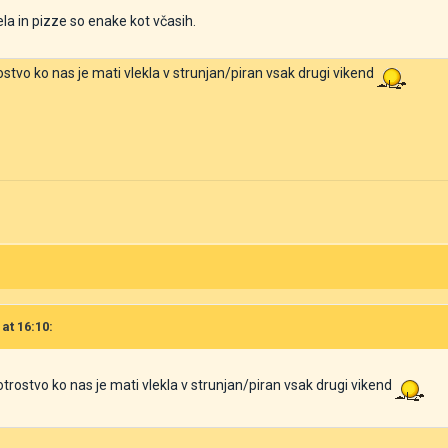
a in pizze so enake kot včasih.
stvo ko nas je mati vlekla v strunjan/piran vsak drugi vikend
 at 16:10:
trostvo ko nas je mati vlekla v strunjan/piran vsak drugi vikend