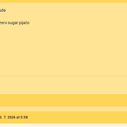
huda
 zero sugar pijačo
. 7. 2026 at 5:58: