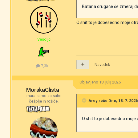
Batana drugače še zmeraj del
O shit to je dobesedno moje otro
Vesoljc
Navedek
7,3k
Objavljeno
18. julij 2026
MorskaGlista
mara samo za suhe
Arey
reče Dne, 18. 7. 2026
češplje in rožiče.
O shit to je dobesedno moje o