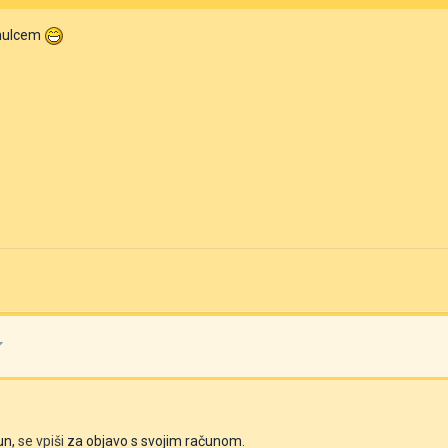
 mulcem
un,
se vpiši
za objavo s svojim računom.