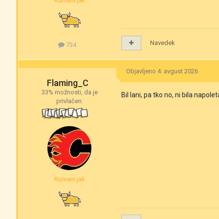
Rumeni jak
Navedek
734
Objavljeno
4. avgust 2026
Flaming_C
33% možnosti, da je
Bil lani, pa tko no, ni bila napole
privlačen.
Rumeni jak