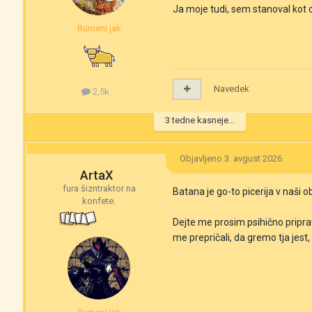
Ja moje tudi, sem stanoval kot 
Rumeni jak
Navedek
2,5k
3 tedne kasneje...
Objavljeno
3. avgust 2026
ArtaX
fura šizntraktor na
Batana je go-to picerija v naši o
konfete.
Dejte me prosim psihično priprav
me prepričali, da gremo tja jes