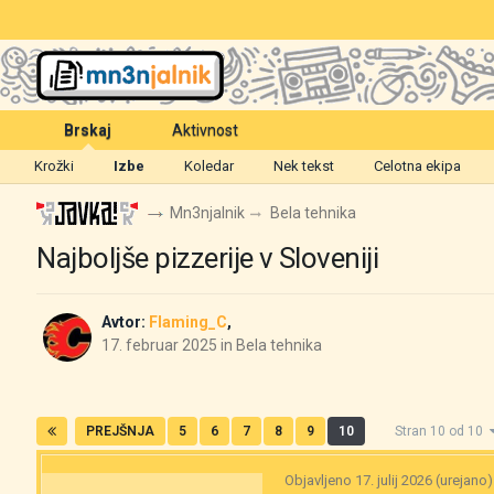
Brskaj
Aktivnost
Krožki
Izbe
Koledar
Nek tekst
Celotna ekipa
Mn3njalnik
Bela tehnika
Najboljše pizzerije v Sloveniji
Avtor:
Flaming_C
,
17. februar 2025
in
Bela tehnika
PREJŠNJA
5
6
7
8
9
10
Stran 10 od 10
Objavljeno
17. julij 2026
(urejano)