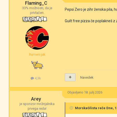
Flaming_C
33% možnosti, da je
Pepsi Zero je zihr ženska pila, 
privlačen.
Guilt free pizza če poplakneš z
Rumeni jak
Navedek
4,3k
Objavljeno
18. julij 2026
Arey
je sponzor mn3njalnika
MorskaGlista
reče Dne, 13
prvega reda!