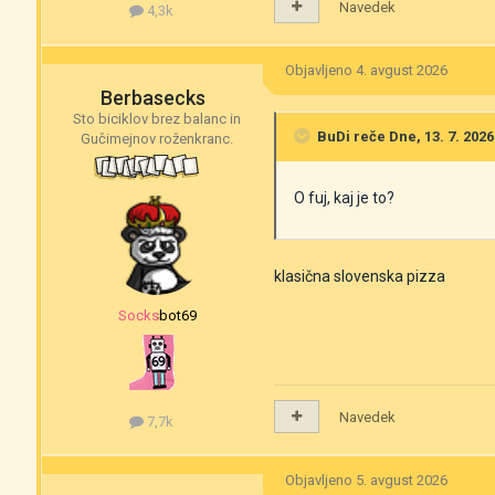
Navedek
4,3k
Objavljeno
4. avgust 2026
Berbasecks
Sto biciklov brez balanc in
BuDi
reče Dne, 13. 7. 2026
Gučimejnov roženkranc.
O fuj, kaj je to?
klasična slovenska pizza
‎‎Socksbot69
Navedek
7,7k
Objavljeno
5. avgust 2026