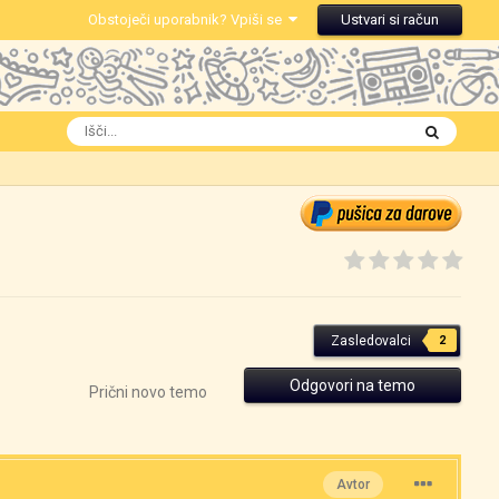
Obstoječi uporabnik? Vpiši se
Ustvari si račun
Zasledovalci
2
Odgovori na temo
Prični novo temo
Avtor