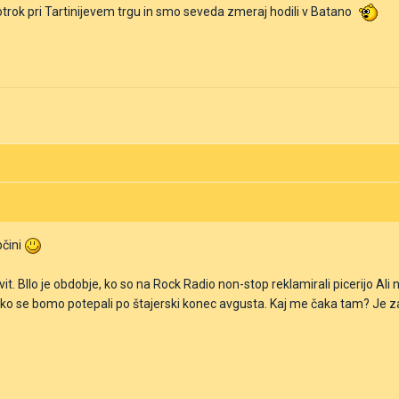
otrok pri Tartinijevem trgu in smo seveda zmeraj hodili v Batano
bčini
it. BIlo je obdobje, ko so na Rock Radio non-stop reklamirali picerijo Ali
t, ko se bomo potepali po štajerski konec avgusta. Kaj me čaka tam? Je z