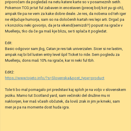
priporočam da pogledaš na netu katere karte so v posameznih setih.
Pokemon TCG je tut ful zabaven in enostaven (precej bolj kot yu-gi-oh),
ampak tle pa ne vem za kake dobre deale. Je res, da nobena od teh iger
ne vključuje humorja, sam so na določenih kartah res lepi arti. Drgač pa
v konzolcu neki govorijo, da je ta vikend(semizdi?) popust na igrače v
Muellerju, tko da če ga maš kje blizu, se ti splača it pogledat.
Edit:
Basic odgovor sam jbg, Catan je res tak univerzalen. Sicer si ne lastim,
ampak naj bi bil lusten entry level špil Ticket to ride. Sem pogledu za
Muellerju, dons maš 10% na igrače, kar ni neki ful tbh.
Edit2:
https://www.tojeto.info/?s=Slovenska&post_type=product
Tole ti bo mal pomagalo pri predstavi kaj sploh je na voljo v slovenskem
jeziku. Mamo tut Scotland yard, sam večinski del družine mu ni
naklonjen, ker maš včasih občutek, da loviš zrak in jim je krneki, sam
men je pa na momente dost huda igra.