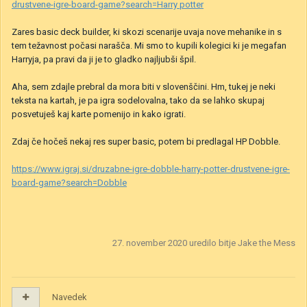
drustvene-igre-board-game?search=Harry potter
Zares basic deck builder, ki skozi scenarije uvaja nove mehanike in s
tem težavnost počasi narašča. Mi smo to kupili kolegici ki je megafan
Harryja, pa pravi da ji je to gladko najljubši špil.
Aha, sem zdajle prebral da mora biti v slovenščini. Hm, tukej je neki
teksta na kartah, je pa igra sodelovalna, tako da se lahko skupaj
posvetuješ kaj karte pomenijo in kako igrati.
Zdaj če hočeš nekaj res super basic, potem bi predlagal HP Dobble.
https://www.igraj.si/druzabne-igre-dobble-harry-potter-drustvene-igre-
board-game?search=Dobble
27. november 2020
uredilo bitje Jake the Mess
Navedek