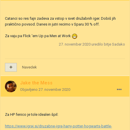
Catanci so res fajn zadeva za vstop v svet družabnih iger. Dobiš jih
praktično povsod. Danes in jutri recimo v Sparu 30 % off.
Za vaju pa Flick 'em Up pa Men at Work
27. november 2020
uredilo bitje Sadako
Navedek
Jake the Mess
Objavljeno
27. november 2020
Za HP fenico je tole idealen špil:
https://www.igraj.si/druzabne-igre-harry-potter-hogwarts-battle-