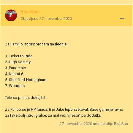
BlueSan
Objavljeno
27. november 2020
Za Familjo jst priporočam naslednje:
1. Ticket to Ride
2. High Society
3. Pandemic
4. Nimmt 6
5. Sheriff of Nottingham
7. Wonders
Tele so pri nas dokaj hit
Za Punco če je HP fanica, ti je Jake lepo svetoval. Base game je ravno
za take bolj intro igralce, za mal več "meata" pa dodatki.
27. november 2020
uredilo bitje BlueSan