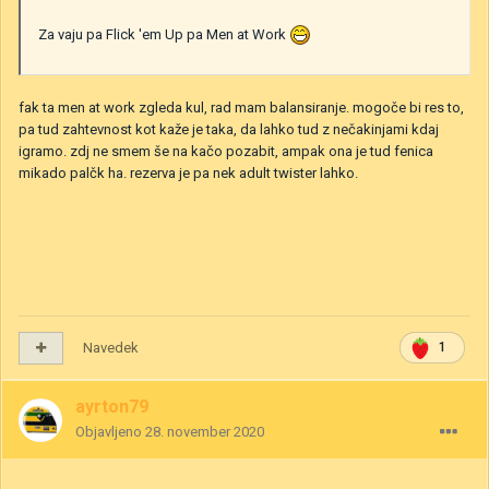
Za vaju pa Flick 'em Up pa Men at Work
fak ta men at work zgleda kul, rad mam balansiranje. mogoče bi res to,
pa tud zahtevnost kot kaže je taka, da lahko tud z nečakinjami kdaj
igramo. zdj ne smem še na kačo pozabit, ampak ona je tud fenica
mikado palčk ha. rezerva je pa nek adult twister lahko.
Navedek
1
ayrton79
Objavljeno
28. november 2020