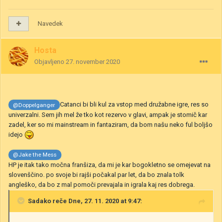
Navedek
Hosta
Objavljeno
27. november 2020
Catanci bi bli kul za vstop med družabne igre, res so
@Doppelganger
univerzalni. Sem jih mel že tko kot rezervo v glavi, ampak je stomič kar
zadel, ker so mi mainstream in fantaziram, da bom našu neko ful boljšo
idejo
@Jake the Mess
HP je itak tako močna franšiza, da mi je kar bogokletno se omejevat na
slovenščino. po svoje bi rajši počakal par let, da bo znala tolk
angleško, da bo z mal pomoči prevajala in igrala kaj res dobrega.
Sadako
reče Dne, 27. 11. 2020 at 9:47: