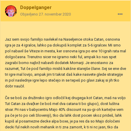
Doppelganger
Objavljeno
27. november 2020
Jaz sem svojo familijo navlekel na Naseljence otoka Catan, osnovna
igra je za 4 igralce, lahko pa dokupiš komplet za 5-6 igralcev. Mi smo
pol nabavil še Viteze in mesta, ker osnovna igra po ene 10 igrah rata mal
dolgočasna. Trenutno sicer ne igramo neki ful, ampak ko nas spet
zagrabi bomo najbrž nabavili dodatek Mornarji. Je enostavno za
razumet, Tut če pod familijo misliš kakšne starejše člane. Sej se ene dve
tri igre mal lovijo, ampak jim ti takrat daš kake nasvete glede strategije
in pol naslednje igre lepo stečejo in se tepeš po glavi zakaj si jih tko
dobr naučil.
Če se boš za družinsko igro odločil kej drugega kot Catan, maš na voljo
Tut Catan za dva(ker če boš mel dva catana ti bo glupo), dost luštna
stvar. Pri nas v babycentru Majo 40% discount na yu-gi-oh karte(ne vem
pa če je to po celi Sloveniji), tko da lahk dost pocen skoz prideš, lahk
kupiš al posamezne decke alpa boxe, je pa res da so Majo določeni
decki ful nekih novih mehanik in ti zna zamorit, k ti ni nc jasn, tko da