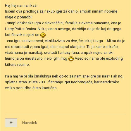
Hej hej namiznikaši.
Išcem dva predloga za nakup iger za darilo, ampak nimam nobene
ideje o ponudbi:
- simpl družinska igra v slovenščini, familija z dvema puncama, ena je
Harry Potter fenica. Nekaj enostavnega, da vidijo da je še kaj drugega
kot človek ne jezi se
- ena igra za dve osebi, ekskluzivno za dve, če je kaj tazga... Ali pa da je
res dobro tudi v paru igrat, da ni napol okrnjeno. To je zame in kačo,
všeč nama je marsikaj, sva tudi fantasy fana, ampak nujno z neki
humorja pa enostavno, ne bi glih mtg
Všeč so nama ble exploding
kittens recimo.
Pa a naj ne bi bla črnaluknja nek go-to za namizne igre pri nas? Fak no,
spletna stran iz leta 2001, filtriranje iger neobstoječe, kar naredi tako
veliko ponudbo čisto kaotično.
Navedek