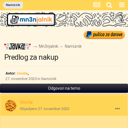
Namiznik
Mn3njalnik
Namiznik
Predlog za nakup
Avtor:
Hosta
,
27. november 2020
in
Namiznik
Odgovori na temo
Hosta
Objavljeno
27. november 2020