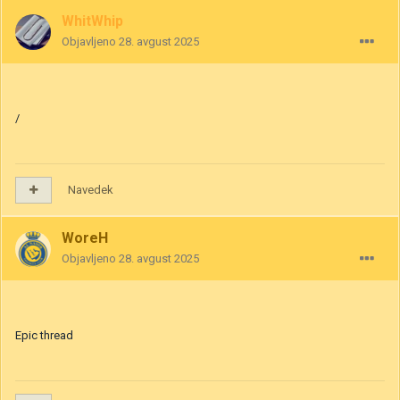
WhitWhip
Objavljeno
28. avgust 2025
/
Navedek
WoreH
Objavljeno
28. avgust 2025
Epic thread