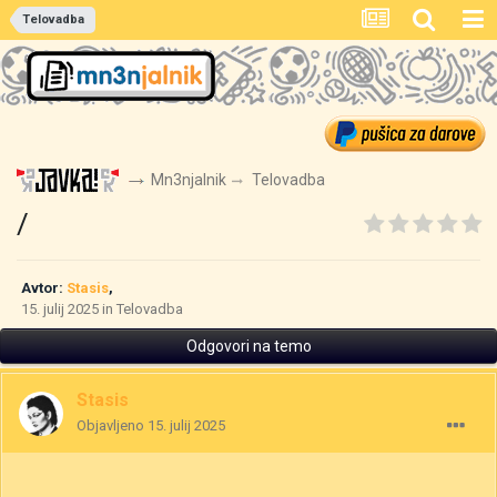
Telovadba
Mn3njalnik
Telovadba
/
Avtor:
Stasis
,
15. julij 2025
in
Telovadba
Odgovori na temo
Stasis
Objavljeno
15. julij 2025