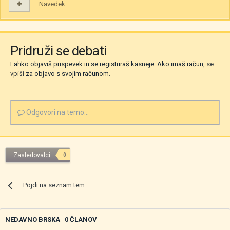
Navedek
Pridruži se debati
Lahko objaviš prispevek in se registriraš kasneje. Ako imaš račun,
se
vpiši
za objavo s svojim računom.
Odgovori na temo...
Zasledovalci
0
Pojdi na seznam tem
NEDAVNO BRSKA
0 ČLANOV