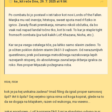
ke_kit
reče Dne, 29. 7. 2025 at 9:04:
Po combatu bi jo postavil v isti tabor kot novi Lords of the Fallen.
Manjka mu več inercije, hitstopa, sweet spota med rl fiziko in
igrico. Zarady floati premikanja, nimamo nikoli občutka, da bo
vsak naš napad landal točno tko, kot bi radi. To kar je staple tight
fromsoft combata (pa tudi kakih LoP, Khazana, Nioha, etc.).
Kar se pa vsega ostalega tiče, pa lahko samo slavim zadevo. To
je očiten poklon dobrim starim DkS1-3 vajbsom. Od nerazumljivih
questlineov, prek počasnega metodičnega raziskovanja lepih
razvejanih stopenj, do absolutnega zavračanja držanja igralca za
roko. Res proper Miyazaki požegnana roba.
nice, nice
kok je pa kej unikatna zadeva? Imaš filing da igraš proper samosvoj
špil? Art ti špila? Sej verjetno igrica nima od koga kopirat, glede na to
da se dogaja na kitajskem, razen od wukonga, ma vseeno...
zakaj sprašujem - LoF kopiranje DkS 3 mi je absolutno odurno in ni