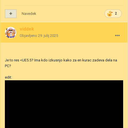
Navedek
2
viddek
Objavljeno
29. julij 2025
Je to res <UE5.5? Ima kdo izkusnjo kako za en kurac zadeva dela na
PC?
edit: