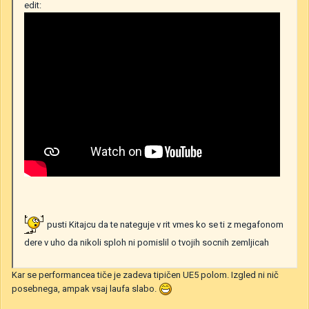
edit:
pusti Kitajcu da te nateguje v rit vmes ko se ti z megafonom
dere v uho da nikoli sploh ni pomislil o tvojih socnih zemljicah
Kar se performancea tiče je zadeva tipičen UE5 polom. Izgled ni nič
posebnega, ampak vsaj laufa slabo.