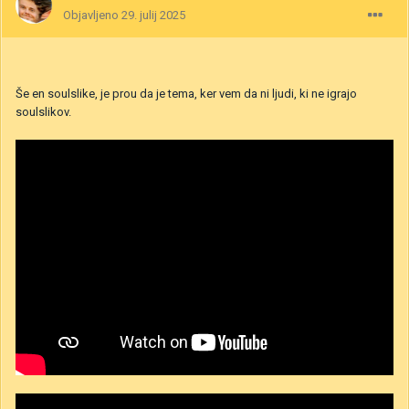
Objavljeno
29. julij 2025
Še en soulslike, je prou da je tema, ker vem da ni ljudi, ki ne igrajo
soulslikov.