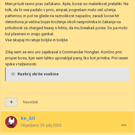
Men je tudi ravno prav zafukano. Ajde, bossi so malenkost prelahki. Ne
tolk, da bi vse padalo v prvo, ampak pogrešam malo več učenja
patternov, in pol ne glede na raznolikost napadov, zaradi loose hit
detectiona je večina bojev kroženje okoli nasprotnika in čakanje na
priložnost za charged heavy s hrbta, da mu breakaš poise. So pa mobi
kul plasirani in znajo gankat.
Vse skupaj mi ratuje boljše in boljše.
Zdaj sem se eno uro zajebaval s Commander Honglan. Končno prvi
proper boss, kjer sem lahko uporabljal parry, tko kot je treba. Prvi resen
spike v težavnosti.
Razkrij skrite vsebine
Navedek
ke_kit
Objavljeno
29. julij 2025