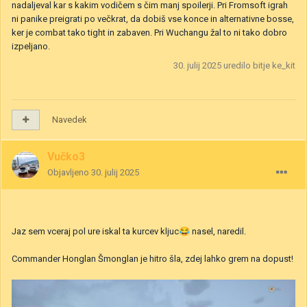
nadaljeval kar s kakim vodičem s čim manj spoilerji. Pri Fromsoft igrah
ni panike preigrati po večkrat, da dobiš vse konce in alternativne bosse,
ker je combat tako tight in zabaven. Pri Wuchangu žal to ni tako dobro
izpeljano.
30. julij 2025
uredilo bitje ke_kit
Navedek
Vučko3
Objavljeno
30. julij 2025
Jaz sem vceraj pol ure iskal ta kurcev kljuc
😂
nasel, naredil.
Commander Honglan Šmonglan je hitro šla, zdej lahko grem na dopust!