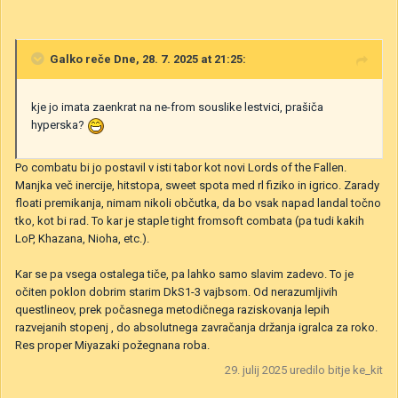
Galko
reče Dne, 28. 7. 2025 at 21:25:
kje jo imata zaenkrat na ne-from souslike lestvici, prašiča
hyperska?
Po combatu bi jo postavil v isti tabor kot novi Lords of the Fallen.
Manjka več inercije, hitstopa, sweet spota med rl fiziko in igrico. Zarady
floati premikanja, nimam nikoli občutka, da bo vsak napad landal točno
tko, kot bi rad. To kar je staple tight fromsoft combata (pa tudi kakih
LoP, Khazana, Nioha, etc.).
Kar se pa vsega ostalega tiče, pa lahko samo slavim zadevo. To je
očiten poklon dobrim starim DkS1-3 vajbsom. Od nerazumljivih
questlineov, prek počasnega metodičnega raziskovanja lepih
razvejanih stopenj , do absolutnega zavračanja držanja igralca za roko.
Res proper Miyazaki požegnana roba.
29. julij 2025
uredilo bitje ke_kit