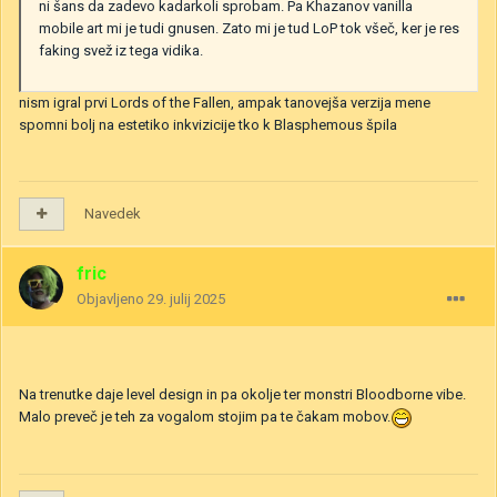
ni šans da zadevo kadarkoli sprobam. Pa Khazanov vanilla
mobile art mi je tudi gnusen. Zato mi je tud LoP tok všeč, ker je res
faking svež iz tega vidika.
nism igral prvi Lords of the Fallen, ampak tanovejša verzija mene
spomni bolj na estetiko inkvizicije tko k Blasphemous špila
Navedek
fric
Objavljeno
29. julij 2025
Na trenutke daje level design in pa okolje ter monstri Bloodborne vibe.
Malo preveč je teh za vogalom stojim pa te čakam mobov.