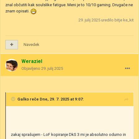
znal občutiti kak soulslike fatigue. Meni je to 10/10 gaming. Drugače ne
znam opisati.
29. julij 2025
uredilo bitje ke_kit
Navedek
Weraziel
Objavljeno
29. julij 2025
Galko
reče Dne, 29. 7. 2025 at 9:07:
zakaj sprašujem - LoF kopiranje DkS 3 mi je absolutno odurno in