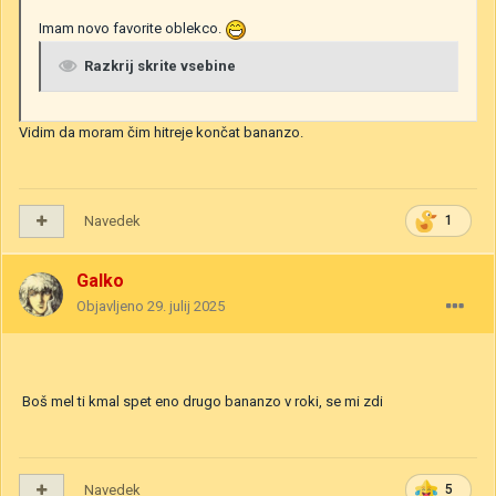
Imam novo favorite oblekco.
Razkrij skrite vsebine
Vidim da moram čim hitreje končat bananzo.
Navedek
1
Galko
Objavljeno
29. julij 2025
Boš mel ti kmal spet eno drugo bananzo v roki, se mi zdi
Navedek
5