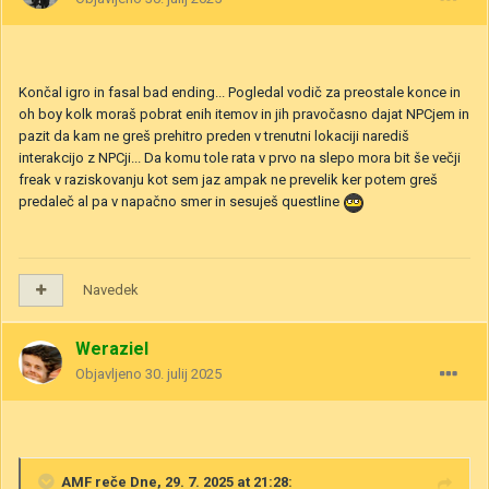
Končal igro in fasal bad ending... Pogledal vodič za preostale konce in
oh boy kolk moraš pobrat enih itemov in jih pravočasno dajat NPCjem in
pazit da kam ne greš prehitro preden v trenutni lokaciji narediš
interakcijo z NPCji... Da komu tole rata v prvo na slepo mora bit še večji
freak v raziskovanju kot sem jaz ampak ne prevelik ker potem greš
predaleč al pa v napačno smer in sesuješ questline
Navedek
Weraziel
Objavljeno
30. julij 2025
AMF
reče Dne, 29. 7. 2025 at 21:28: