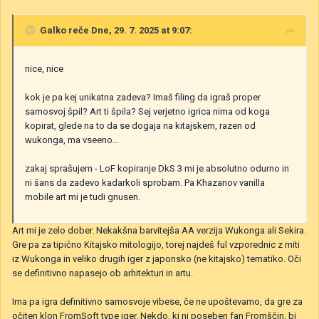
Galko
reče Dne, 29. 7. 2025 at 9:07:
nice, nice
kok je pa kej unikatna zadeva? Imaš filing da igraš proper
samosvoj špil? Art ti špila? Sej verjetno igrica nima od koga
kopirat, glede na to da se dogaja na kitajskem, razen od
wukonga, ma vseeno...
zakaj sprašujem - LoF kopiranje DkS 3 mi je absolutno odurno in
ni šans da zadevo kadarkoli sprobam. Pa Khazanov vanilla
mobile art mi je tudi gnusen.
Art mi je zelo dober. Nekakšna barvitejša AA verzija Wukonga ali Sekira.
Gre pa za tipično Kitajsko mitologijo, torej najdeš ful vzporednic z miti
iz Wukonga in veliko drugih iger z japonsko (ne kitajsko) tematiko. Oči
se definitivno napasejo ob arhitekturi in artu.
Ima pa igra definitivno samosvoje vibese, če ne upoštevamo, da gre za
očiten klon FromSoft type iger. Nekdo, ki ni poseben fan Fromščin, bi