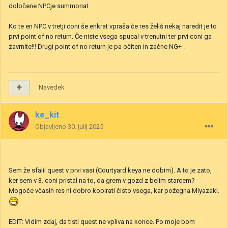
določene NPCje summonat
Ko te en NPC v tretji coni še enkrat vpraša če res želiš nekaj naredit je to
prvi point of no return. Če niste vsega spucal v trenutni ter prvi coni ga
zavrnite!!! Drugi point of no return je pa očiten in začne NG+ .
Navedek
ke_kit
Objavljeno
30. julij 2025
Sem že sfalil quest v prvi vasi (Courtyard keya ne dobim). A to je zato,
ker sem v 3. coni pristal na to, da grem v gozd z belim starcem?
Mogoče včasih res ni dobro kopirati čisto vsega, kar požegna Miyazaki.
EDIT: Vidim zdaj, da tisti quest ne vpliva na konce. Po moje bom