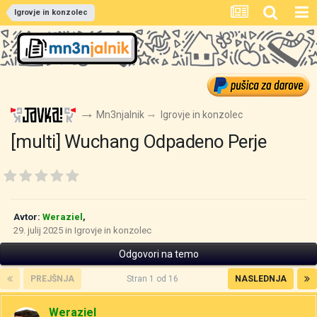
Igrovje in konzolec
Mn3njalnik
Igrovje in konzolec
[multi] Wuchang Odpadeno Perje
Avtor:
Weraziel
,
29. julij 2025
in
Igrovje in konzolec
Odgovori na temo
PREJŠNJA
Stran 1 od 16
NASLEDNJA
Weraziel