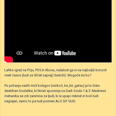
Lahko igraš na PCju, PS5 in Xboxu, nažalost ga ni na najboljši konzoli
vseh časov (tudi za 50 let naprej) Switch2. Mogoče še bo?
Po pričanju naših mn3 kolegov (vučko3, ke_kit, gatsu) je to čisto
destiliran Soulslike, ki hkrati spominja na Dark Souls 1 & 3. Madness
mehanika se zdi zanimiva za ljudi, ki si upajo riskirat in boš tudi
nagrajen, samo to pa tudi pomeni ALO GIT GUD.