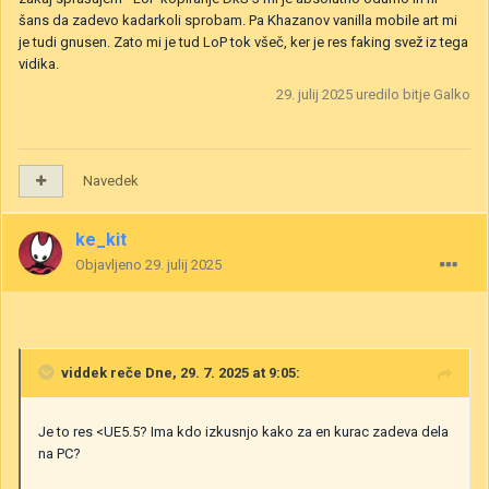
šans da zadevo kadarkoli sprobam. Pa Khazanov vanilla mobile art mi
je tudi gnusen. Zato mi je tud LoP tok všeč, ker je res faking svež iz tega
vidika.
29. julij 2025
uredilo bitje Galko
Navedek
ke_kit
Objavljeno
29. julij 2025
viddek
reče Dne, 29. 7. 2025 at 9:05:
Je to res <UE5.5? Ima kdo izkusnjo kako za en kurac zadeva dela
na PC?