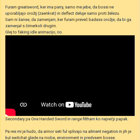
Furam greatsword, ker ima parry, samo me jebe, da bossi ne
uporabljajo orožij (zaenkrat) in deflect deluje samo proti železu.
Sam ni šanse, da zamenjam, ker furam preveč badass orožje, da bi ga
zamenjal s čimerkoli drugim.
Glej to faking idle animacijo, no.
Secondary pa One Handed Sword in range filtham ko največji papak.
Pa res mi je hudo, da armor seti ful vplivajo na ailment negation in jih je
kul switchat glede na mobe, environment in predvsem bosse.