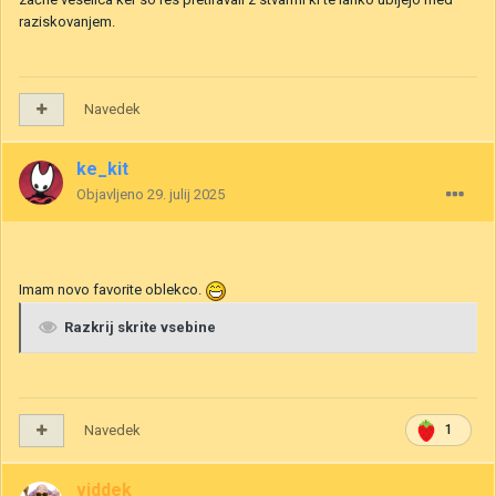
raziskovanjem.
Navedek
ke_kit
Objavljeno
29. julij 2025
Imam novo favorite oblekco.
Razkrij skrite vsebine
Navedek
1
viddek