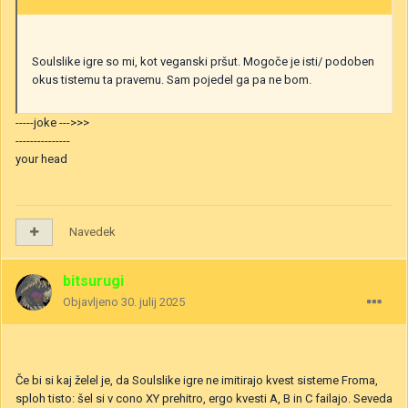
Soulslike igre so mi, kot veganski pršut. Mogoče je isti/ podoben
okus tistemu ta pravemu. Sam pojedel ga pa ne bom.
-----joke --->>>
---------------
your head
Navedek
bitsurugi
Objavljeno
30. julij 2025
Če bi si kaj želel je, da Soulslike igre ne imitirajo kvest sisteme Froma,
sploh tisto: šel si v cono XY prehitro, ergo kvesti A, B in C failajo. Seveda