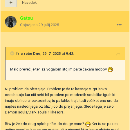
Navedek
Gatsu
Objavljeno
29. julij 2025
fric
reče Dne, 29. 7. 2025 at 9:42:
Malo preveč je teh za vogalom stojim pa te čakam mobov.
Ni problem da obstajajo. Problem je da te kasneje v igri lahko
oneshotajo kar niti nebi bil problem pri modernih soulslike igrah ki
imajo obilico checkpointov, tu pa lahko traja tudi več kot eno uro da
najdeš naslednjega oz bližnjico do prejšnjega. Glede tega je zelo
Demon souls/Dark souls 1 like igra.
Btw je že kdo drug sploh prišel do druge cone?
Ker tu se pa res
začne veselica ker so res pretiravali z stvarmi ki te lahko ubijejo med