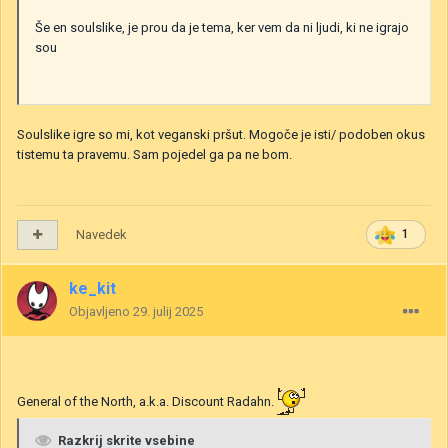
Še en soulslike, je prou da je tema, ker vem da ni ljudi, ki ne igrajo
sou
Soulslike igre so mi, kot veganski pršut. Mogoče je isti/ podoben okus
tistemu ta pravemu. Sam pojedel ga pa ne bom.
Navedek
1
ke_kit
Objavljeno
29. julij 2025
General of the North, a.k.a. Discount Radahn.
Razkrij skrite vsebine