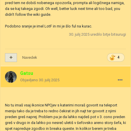
pred tem ne dobiš nobenega opozorila, prompta ali logičnega namiga,
da se kaj takega zgodi. Oh well, better luck next time ali too bad, you
didn't follow the wiki guide.
Podobno sranje je imel LotF in mi je šlo ful na kurac.
30. julij 2025
uredilo bitje bitsurugi
Navedek
4
Gatsu
Objavljeno
30. julij 2025
No tu imaš vsaj ikonice NPCjev s katerimi moraš govorit na teleport
meniju tako da je treba to redno čekirat in jih najt ter govorit z njimi
preden greš naprej. Problem pa je da lahko najdeš pot v 3. cono preden
greš v drugo in da lahko po nesreč uletiš v šefovsko areno story šefa, ki
spet napreduje zgodbo in breaka queste. In kolikor berem je treba