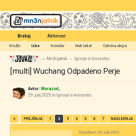
Brskaj
Aktivnost
Krožki
Izbe
Koledar
Nek tekst
Celotna ekipa
Mn3njalnik
Igrovje in konzolec
[multi] Wuchang Odpadeno Perje
Avtor:
Weraziel
,
29. julij 2025
in
Igrovje in konzolec
PREJŠNJA
1
2
3
4
5
6
7
NASLEDNJA
Objavljeno
30. julij 2025