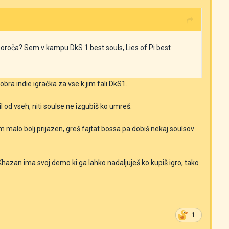
poroča? Sem v kampu DkS 1 best souls, Lies of Pi best
ra indie igračka za vse k jim fali DkS1.
 od vseh, niti soulse ne izgubiš ko umreš.
malo bolj prijazen, greš fajtat bossa pa dobiš nekaj soulsov
azan ima svoj demo ki ga lahko nadaljuješ ko kupiš igro, tako
1