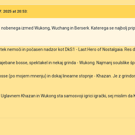
. 2025 at 20:53:
al nobenega izmed Wukong, Wuchang in Berserk. Katerega se najbolj pri
tek nemoči in počasen nadzor kot DkS1 - Last Hero of Nostalgaia. Res dob
ebane bosse, spektakel in nekaj grinda - Wukong. Najmanj soulslike špil
e (po mojem mnenju) in dokaj linearne stopnje - Khazan. Je z grindom 
lavnem Khazan in Wukong sta samosvoji igrici igrački, sej mislim da Kh