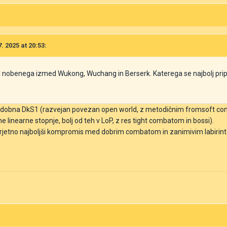
. 2025 at 20:53:
al nobenega izmed Wukong, Wuchang in Berserk. Katerega se najbolj pri
podobna DkS1 (razvejan povezan open world, z metodičnim fromsoft comba
dne linearne stopnje, bolj od teh v LoP, z res tight combatom in bossi).
rjetno najboljši kompromis med dobrim combatom in zanimivim labirint