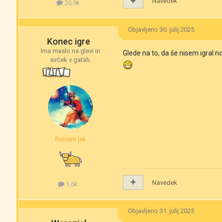
Navedek
20,9k
Objavljeno
30. julij 2025
Konec igre
Ima maslo na glavi in
Glede na to, da še nisem igral 
sirček v gatah.
Rumeni jak
Navedek
1,6k
Objavljeno
31. julij 2025