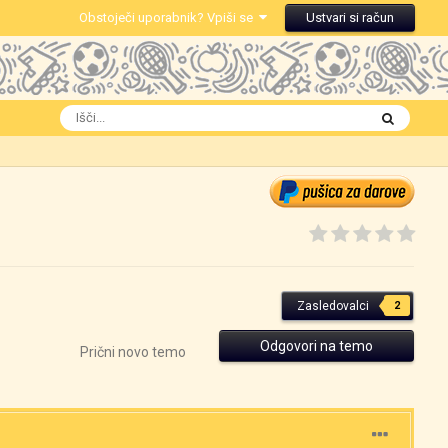
Obstoječi uporabnik? Vpiši se
Ustvari si račun
Zasledovalci
2
Odgovori na temo
Prični novo temo