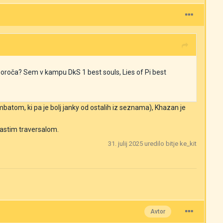
poroča? Sem v kampu DkS 1 best souls, Lies of Pi best
tom, ki pa je bolj janky od ostalih iz seznama), Khazan je
astim traversalom.
31. julij 2025
uredilo bitje ke_kit
Avtor