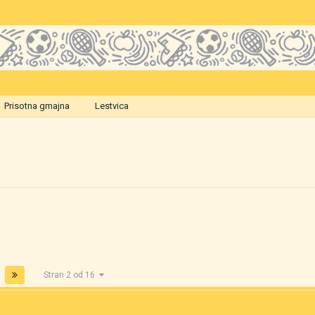
Prisotna gmajna
Lestvica
Stran 2 od 16