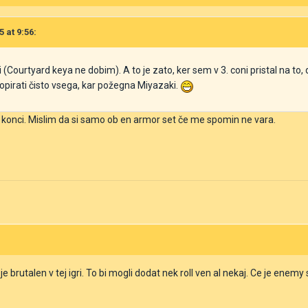
5 at 9:56:
si (Courtyard keya ne dobim). A to je zato, ker sem v 3. coni pristal na t
opirati čisto vsega, kar požegna Miyazaki.
 konci. Mislim da si samo ob en armor set če me spomin ne vara.
e brutalen v tej igri. To bi mogli dodat nek roll ven al nekaj. Ce je enem