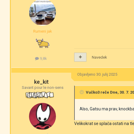
Rumeni jak
Navedek
9,8k
Objavljeno
30. julij 2025
ke_kit
Savant pour le non-sens
Vučko3
reče Dne, 30. 7. 20
Also, Gatsu ma prav, knockbac
Velikokrat se splača ostati na t