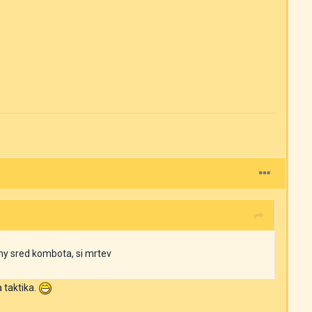
nemy sred kombota, si mrtev
a taktika.