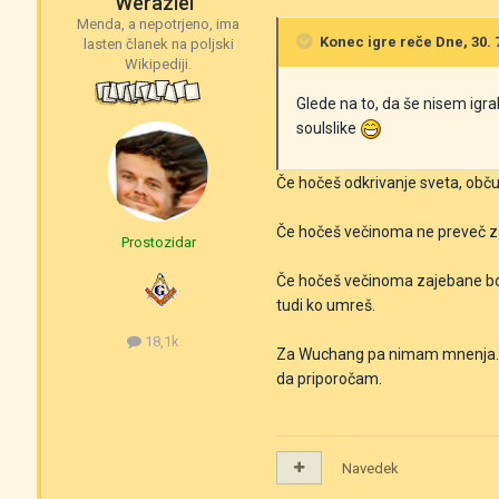
Weraziel
Menda, a nepotrjeno, ima
Konec igre
reče Dne, 30. 7
lasten članek na poljski
Wikipediji.
Glede na to, da še nisem igr
soulslike
Če hočeš odkrivanje sveta, obču
Če hočeš večinoma ne preveč zaj
Prostozidar
Če hočeš večinoma zajebane boss
tudi ko umreš.
18,1k
Za Wuchang pa nimam mnenja. Ug
da priporočam.
Navedek