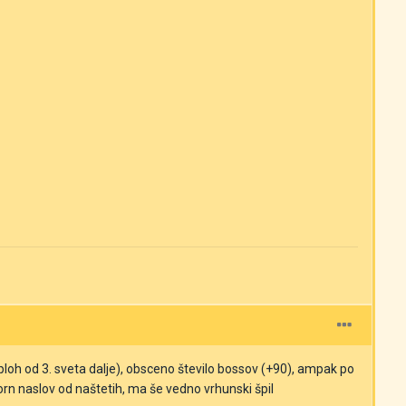
ploh od 3. sveta dalje), obsceno število bossov (+90), ampak po
orn naslov od naštetih, ma še vedno vrhunski špil