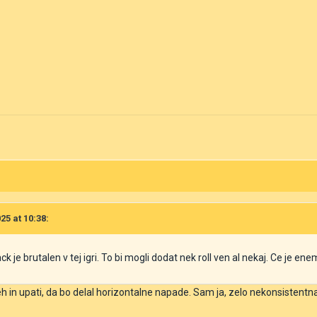
25 at 10:38:
k je brutalen v tej igri. To bi mogli dodat nek roll ven al nekaj. Ce je e
leh in upati, da bo delal horizontalne napade. Sam ja, zelo nekonsistentn