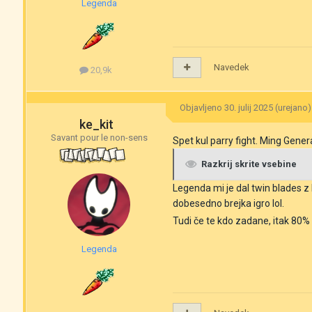
Legenda
Navedek
20,9k
Objavljeno
30. julij 2025
(urejano)
ke_kit
Savant pour le non-sens
Spet kul parry fight. Ming Genera
Razkrij skrite vsebine
Legenda mi je dal twin blades z 
dobesedno brejka igro lol.
Tudi če te kdo zadane, itak 80%
Legenda