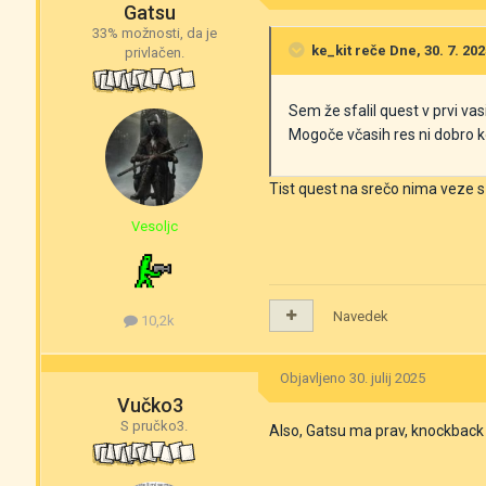
Gatsu
33% možnosti, da je
ke_kit
reče Dne, 30. 7. 202
privlačen.
Sem že sfalil quest v prvi va
Mogoče včasih res ni dobro k
Tist quest na srečo nima veze s
Vesoljc
Navedek
10,2k
Objavljeno
30. julij 2025
Vučko3
S pručko3.
Also, Gatsu ma prav, knockback j