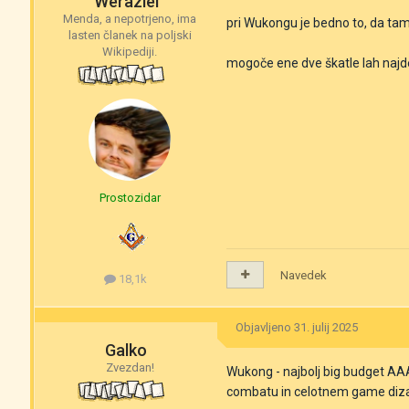
Weraziel
Menda, a nepotrjeno, ima
pri Wukongu je bedno to, da tam
lasten članek na poljski
Wikipediji.
mogoče ene dve škatle lah najde
Prostozidar
Navedek
18,1k
Objavljeno
31. julij 2025
Galko
Zvezdan!
Wukong - najbolj big budget AAA 
combatu in celotnem game dizajn