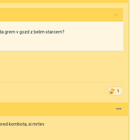
o, da grem v gozd z belim starcem?
1
y sred kombota, si mrtev