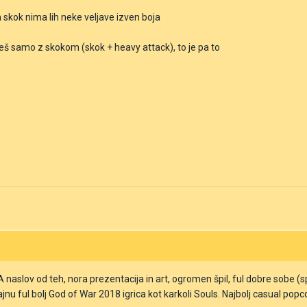
 skok nima lih neke veljave izven boja
š samo z skokom (skok + heavy attack), to je pa to
naslov od teh, nora prezentacija in art, ogromen špil, ful dobre sobe (s
u ful bolj God of War 2018 igrica kot karkoli Souls. Najbolj casual popc