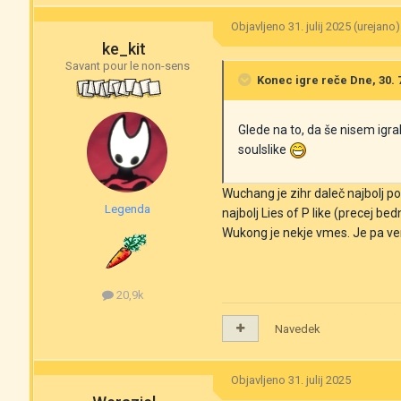
Objavljeno
31. julij 2025
(urejano)
ke_kit
Savant pour le non-sens
Konec igre
reče Dne, 30. 7
Glede na to, da še nisem igr
soulslike
Wuchang je zihr daleč najbolj 
Legenda
najbolj Lies of P like (precej be
Wukong je nekje vmes. Je pa ve
20,9k
Navedek
Objavljeno
31. julij 2025