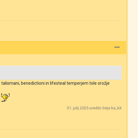
 talismani, benedictioni in lifesteal temperjem tole orožje
.
31. julij 2025
uredilo bitje ke_kit