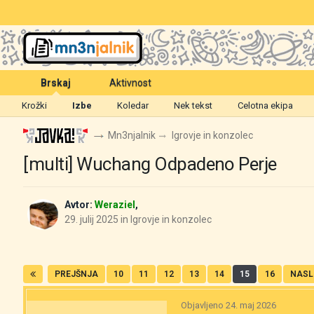
Brskaj
Aktivnost
Krožki
Izbe
Koledar
Nek tekst
Celotna ekipa
Mn3njalnik
Igrovje in konzolec
[multi] Wuchang Odpadeno Perje
Avtor:
Weraziel
,
29. julij 2025
in
Igrovje in konzolec
PREJŠNJA
10
11
12
13
14
15
16
NASL
Objavljeno
24. maj 2026