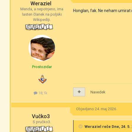
Weraziel
Menda, a nepotrjeno, ima
Honglan, fak. Ne neham umirat n
lasten članek na poljski
Wikipediji.
Prostozidar
Navedek
18,1k
Objavljeno
24. maj 2026
Vučko3
S pručko3.
Weraziel
reče Dne, 24. 5. 