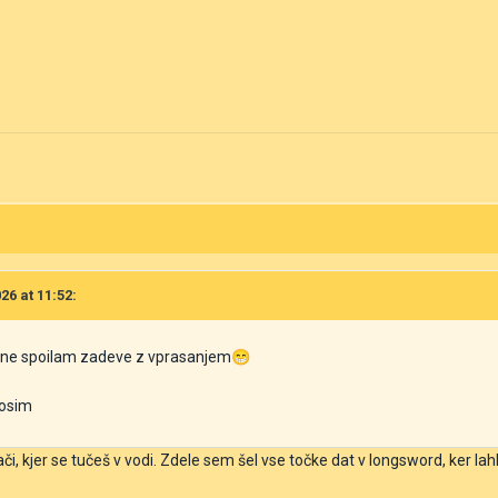
26 at 11:52:
 ne spoilam zadeve z vprasanjem
😁
prosim
 kjer se tučeš v vodi. Zdele sem šel vse točke dat v longsword, ker la