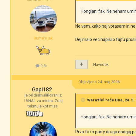
Honglan, fak. Ne neham umira
Ne vem, kako naj vprasam in n
Rumeni jak
Dej malo vec napisi o fajtu pro
Navedek
9,8k
Objavljeno
24. maj 2026
Gapi182
je bil diskvalificiran iz
Weraziel
reče Dne, 24. 5. 
fANAL za mistra. Zdaj
tekmuje kot miss.
Honglan, fak. Ne neham umira
Prva faza parry druga dodgaj pa s