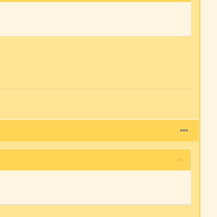
.
.
.