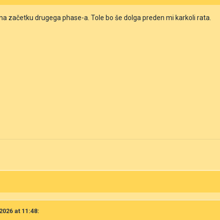
a začetku drugega phase-a. Tole bo še dolga preden mi karkoli rata.
2026 at 11:48: