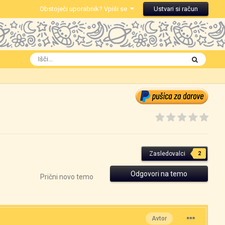
Obstoječi uporabnik? Vpiši se
Ustvari si račun
Zasledovalci
2
Odgovori na temo
Prični novo temo
Avtor