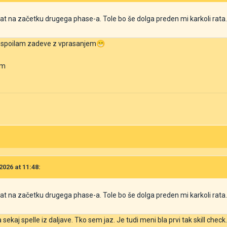
t na začetku drugega phase-a. Tole bo še dolga preden mi karkoli rata
e spoilam zadeve z vprasanjem
😁
sim
2026 at 11:48:
t na začetku drugega phase-a. Tole bo še dolga preden mi karkoli rata
ekaj spelle iz daljave. Tko sem jaz. Je tudi meni bla prvi tak skill check