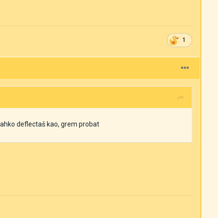
1
 lahko deflectaš kao, grem probat