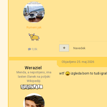
Rumeni jak
Navedek
9,8k
Objavljeno
25. maj 2026
Weraziel
Menda, a nepotrjeno, ima
wtf
izgleda bom to tudi igral
lasten članek na poljski
Wikipediji.