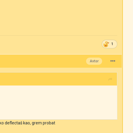
1
Avtor
hko deflectaš kao, grem probat