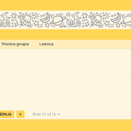
Prisotna gmajna
Lestvica
EDNJA
Stran 15 od 16