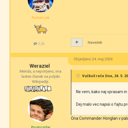
Rumeni jak
Navedek
2,2k
Objavljeno
24. maj 2026
Weraziel
Menda, a nepotrjeno, ima
Vučko3
reče Dne, 24. 5. 20
lasten članek na poljski
Wikipediji.
Ne vem, kako naj vprasam in
Dej malo vec napisi o fajtu 
Ona Commander Honglan v palači,
Prostozidar