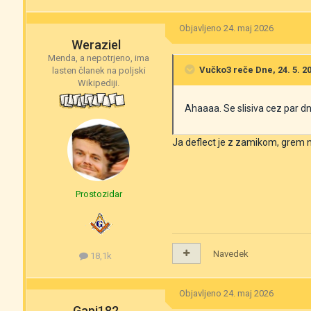
Objavljeno
24. maj 2026
Weraziel
Menda, a nepotrjeno, ima
Vučko3
reče Dne, 24. 5. 20
lasten članek na poljski
Wikipediji.
Ahaaaa. Se slisiva cez par d
Ja deflect je z zamikom, grem 
Prostozidar
Navedek
18,1k
Objavljeno
24. maj 2026
Gapi182