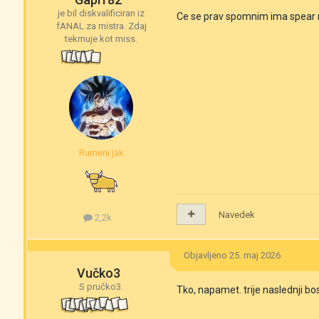
je bil diskvalificiran iz
Ce se prav spomnim ima spear n
fANAL za mistra. Zdaj
tekmuje kot miss.
Rumeni jak
Navedek
2,2k
Objavljeno
25. maj 2026
Vučko3
S pručko3.
Tko, napamet. trije naslednji bos