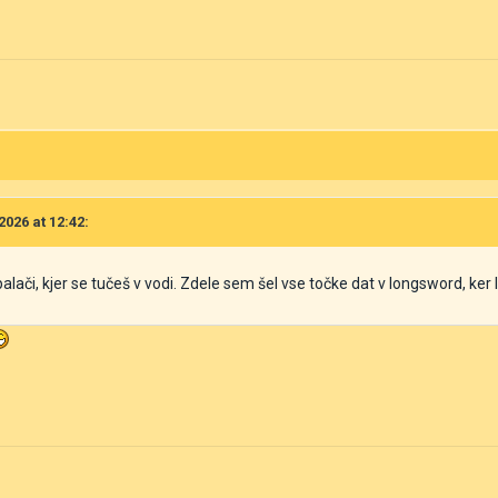
2026 at 12:42:
či, kjer se tučeš v vodi. Zdele sem šel vse točke dat v longsword, ker