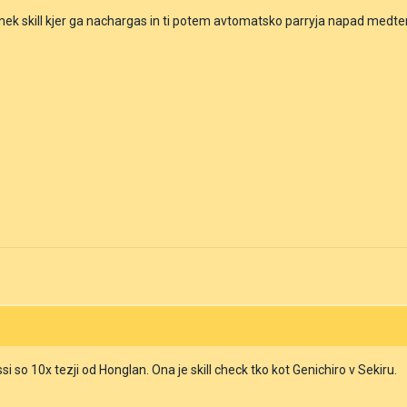
ek skill kjer ga nachargas in ti potem avtomatsko parryja napad medtem
si so 10x tezji od Honglan. Ona je skill check tko kot Genichiro v Sekiru.