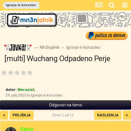
Igrovje in konzolec
Mn3njalnik
Igrovje in konzolec
[multi] Wuchang Odpadeno Perje
Avtor:
Weraziel
,
29. julij 2025
in
Igrovje in konzolec
Odgovori na temo
PREJŠNJA
Stran 2 od 16
NASLEDNJA
Gatsu