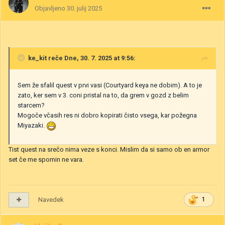
Objavljeno
30. julij 2025
ke_kit
reče Dne, 30. 7. 2025 at 9:56:
Sem že sfalil quest v prvi vasi (Courtyard keya ne dobim). A to je
zato, ker sem v 3. coni pristal na to, da grem v gozd z belim
starcem?
Mogoče včasih res ni dobro kopirati čisto vsega, kar požegna
Miyazaki.
Tist quest na srečo nima veze s konci. Mislim da si samo ob en armor
set če me spomin ne vara.
Navedek
1