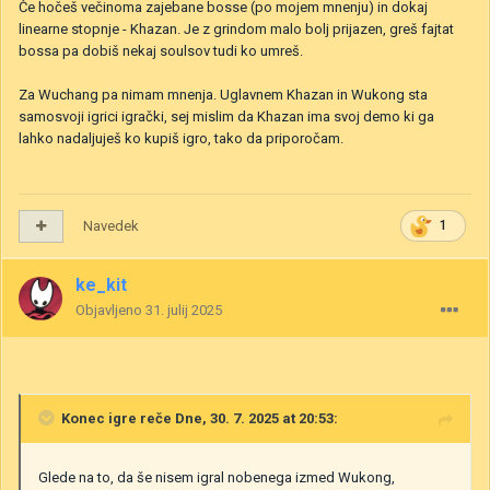
Če hočeš večinoma zajebane bosse (po mojem mnenju) in dokaj
linearne stopnje - Khazan. Je z grindom malo bolj prijazen, greš fajtat
bossa pa dobiš nekaj soulsov tudi ko umreš.
Za Wuchang pa nimam mnenja. Uglavnem Khazan in Wukong sta
samosvoji igrici igrački, sej mislim da Khazan ima svoj demo ki ga
lahko nadaljuješ ko kupiš igro, tako da priporočam.
Navedek
1
ke_kit
Objavljeno
31. julij 2025
Konec igre
reče Dne, 30. 7. 2025 at 20:53:
Glede na to, da še nisem igral nobenega izmed Wukong,