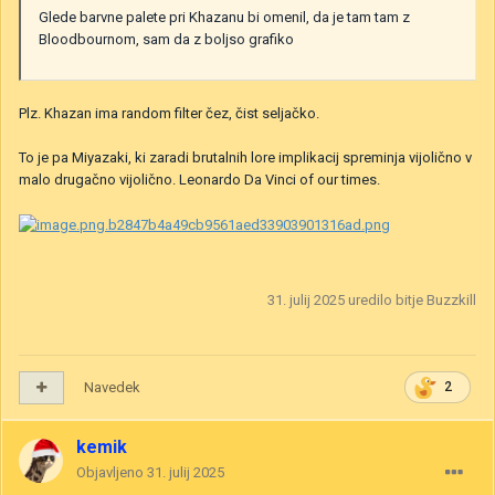
Glede barvne palete pri Khazanu bi omenil, da je tam tam z
Bloodbournom, sam da z boljso grafiko
Plz. Khazan ima random filter čez, čist seljačko.
To je pa Miyazaki, ki zaradi brutalnih lore implikacij spreminja vijolično v
malo drugačno vijolično. Leonardo Da Vinci of our times.
31. julij 2025
uredilo bitje Buzzkill
Navedek
2
kemik
Objavljeno
31. julij 2025