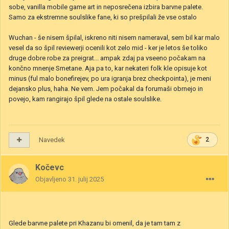
sobe, vanilla mobile game art in neposrečena izbira barvne palete.
Samo za ekstremne soulslike fane, ki so prešpilali že vse ostalo
Wuchan - še nisem špilal, iskreno niti nisem nameraval, sem bil kar malo
vesel da so špil reviewerji ocenili kot zelo mid - ker je letos še toliko
druge dobre robe za preigrat... ampak zdaj pa vseeno počakam na
končno mnenje Smetane. Aja pa to, kar nekateri folk kle opisuje kot
minus (ful malo bonefirejev, po ura igranja brez checkpointa), je meni
dejansko plus, haha. Ne vem. Jem počakal da forumaši obrnejo in
povejo, kam rangirajo špil glede na ostale soulslike.
Navedek
2
Kočevc
Objavljeno
31. julij 2025
Glede barvne palete pri Khazanu bi omenil, da je tam tam z