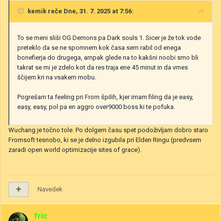
kemik
reče Dne, 31. 7. 2025 at 7:56:
To se meni sliši OG Demons pa Dark souls 1. Sicer je že tok vode
preteklo da se ne spomnem kok časa sem rabil od enega
bonefierja do drugega, ampak glede na to kakšni noobi smo bli
takrat se mi je zdelo kot da res traja ene 45 minut in da vmes
ščijem kri na vsakem mobu.
Pogrešam ta feeling pri From špilih, kjer imam filing da je easy,
easy, easy, pol pa en aggro over9000 boss ki te pofuka.
Wuchang je točno tole. Po dolgem času spet podoživljam dobro staro
Fromsoft tesnobo, ki se je delno izgubila pri Elden Ringu (predvsem
zaradi open world optimizacije sites of grace).
Navedek
fric