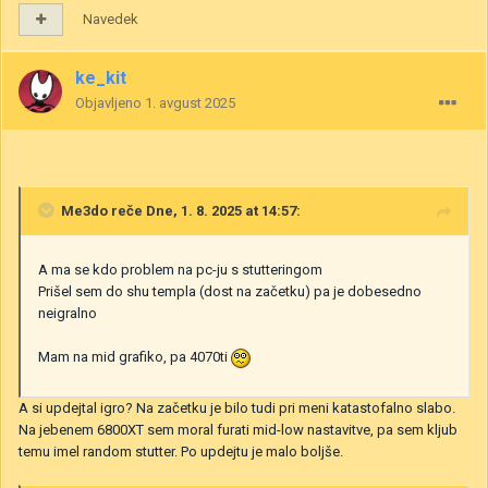
Navedek
ke_kit
Objavljeno
1. avgust 2025
Me3do
reče Dne, 1. 8. 2025 at 14:57:
A ma se kdo problem na pc-ju s stutteringom
Prišel sem do shu templa (dost na začetku) pa je dobesedno
neigralno
Mam na mid grafiko, pa 4070ti
A si updejtal igro? Na začetku je bilo tudi pri meni katastofalno slabo.
Na jebenem 6800XT sem moral furati mid-low nastavitve, pa sem kljub
temu imel random stutter. Po updejtu je malo boljše.