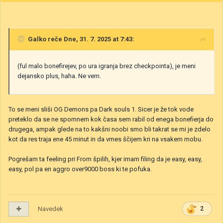
Galko
reče Dne, 31. 7. 2025 at 7:43:
(ful malo bonefirejev, po ura igranja brez checkpointa), je meni
dejansko plus, haha. Ne vem.
To se meni sliši OG Demons pa Dark souls 1. Sicer je že tok vode
preteklo da se ne spomnem kok časa sem rabil od enega bonefierja do
drugega, ampak glede na to kakšni noobi smo bli takrat se mi je zdelo
kot da res traja ene 45 minut in da vmes ščijem kri na vsakem mobu.
Pogrešam ta feeling pri From špilih, kjer imam filing da je easy, easy,
easy, pol pa en aggro over9000 boss ki te pofuka.
Navedek
2