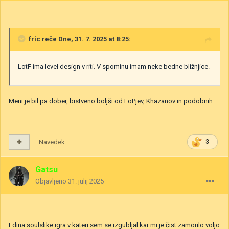
fric
reče Dne, 31. 7. 2025 at 8:25:
LotF ima level design v riti. V spominu imam neke bedne bližnjice.
Meni je bil pa dober, bistveno boljši od LoPjev, Khazanov in podobnih.
Navedek
3
Gatsu
Objavljeno
31. julij 2025
Edina soulslike igra v kateri sem se izgubljal kar mi je čist zamorilo voljo