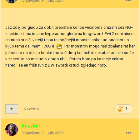
Objavljeno
31. julij 2025
Jaz zdej po guidu za dobit preostale konce večinoma cruzam čez NG+
z sekiro ki ima insane hyperarmor glede na longsword. Prvi 2 coni nisem
crknu skor nič, v tretji te pa ta močnejši monstri lahko tud oneshotajo
kljub temu da imam 1700HP
Par monstrov morjo mal zbalansirat ker
je bolano da delajo konkretno več dmg kot šefi in nekateri od njih so še
v zasedi in so me tudi v drugo ubili. Potem bom pa kasneje enkrat
naredil še en frišn run z DW swordi ki tudi zgledajo noro.
Navedek
1
Buzzkill
Objavljeno
31. julij 2025