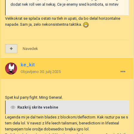
dodat nek roll ven al nekaj. Ce je enemy sred kombota, si mrtev
Velikokrat se splača ostati na tleh in upati, da bo delal horizontalne
napade. Sam ja, zelo nekonsistentna taktika.
Navedek
ke_kit
Objavljeno
30. julij 2025
Spet kul parry fight. Ming General.
Razkrij skrite vsebine
Legenda mi je dal twin blades z blockom/deflectom. Kak raztur pa se s
tem dela lol. V navezi z life leech talismani, benedictioni in lifesteal
temperjem tole orožje dobesedno brejka igro lol.