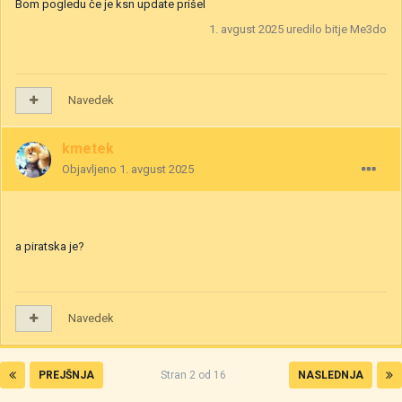
Bom pogledu če je ksn update prišel
1. avgust 2025
uredilo bitje Me3do
Navedek
kmetek
Objavljeno
1. avgust 2025
a piratska je?
Navedek
PREJŠNJA
Stran 2 od 16
NASLEDNJA