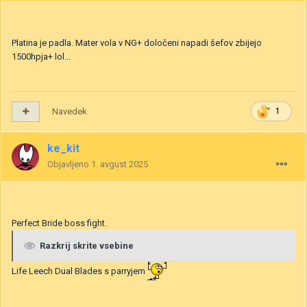
Platina je padla. Mater vola v NG+ določeni napadi šefov zbijejo
1500hpja+ lol...
Navedek
1
ke_kit
Objavljeno
1. avgust 2025
Perfect Bride boss fight.
Razkrij skrite vsebine
Life Leech Dual Blades s parryjem