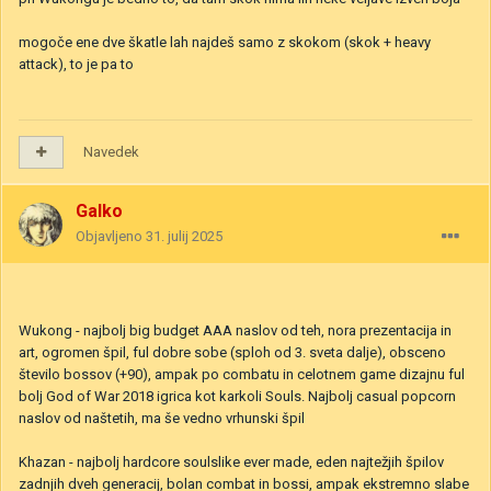
mogoče ene dve škatle lah najdeš samo z skokom (skok + heavy
attack), to je pa to
Navedek
Galko
Objavljeno
31. julij 2025
Wukong - najbolj big budget AAA naslov od teh, nora prezentacija in
art, ogromen špil, ful dobre sobe (sploh od 3. sveta dalje), obsceno
število bossov (+90), ampak po combatu in celotnem game dizajnu ful
bolj God of War 2018 igrica kot karkoli Souls. Najbolj casual popcorn
naslov od naštetih, ma še vedno vrhunski špil
Khazan - najbolj hardcore soulslike ever made, eden najtežjih špilov
zadnjih dveh generacij, bolan combat in bossi, ampak ekstremno slabe