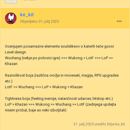
ke_kit
Objavljeno
31. julij 2025
Ocenjujem posamezne elemente soulslikeov o katerih teče govor
Level design
Wuchang (nekje po polovici igre) >>> Wukong > LotF >>> LoP >>
Khazan
Raznolikost boja (različna orožja in moveseti, magija, RPG upgrades
etc.)
LotF >> Wuchang >>> LoP > Wukong > Khazan
Tightness boja (feeling inercije, natančnost udarcev, hitstop etc.)
LoP > Khazan >>> Wukong >> Wuchang >> LotF (zadnjega updejta
nisem probal, baje so neki izboljšali)
31. julij 2025
uredilo bitje ke_kit