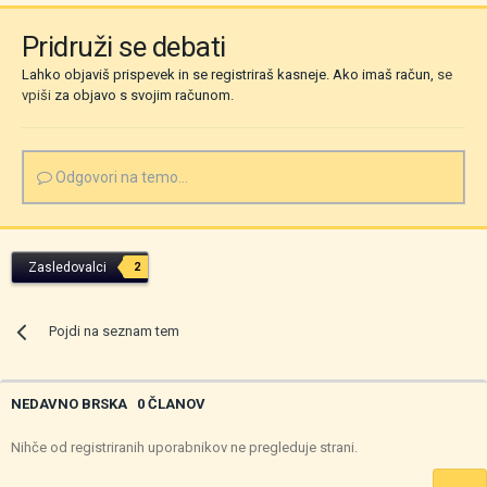
Pridruži se debati
Lahko objaviš prispevek in se registriraš kasneje. Ako imaš račun,
se
vpiši
za objavo s svojim računom.
Odgovori na temo...
Zasledovalci
2
Pojdi na seznam tem
NEDAVNO BRSKA
0 ČLANOV
Nihče od registriranih uporabnikov ne pregleduje strani.