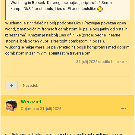
Wuchang in Berserk. Katerega se najbolj priporoča? Sem v
kampu DkS 1 best souls, Lies of Pi best soulslike
Wuchang je zihr daleč najbolj podobna DkS1 (razvejan povezan open
world, z metodičnim fromsoft combatom, ki pa je bolj janky od ostalih
iz seznama), Khazan je najbolj Lies of P like (precej bedne linearne
stopnje, bolj od teh v LoP, z res tight combatom in bossi).
Wukong je nekje vmes. Je pa verjetno najboljši kompromis med dobrim
combatom in zanimivim labirintastim traversalom.
31. julij 2025
uredilo bitje ke_kit
Navedek
Weraziel
Objavljeno
31. julij 2025
pri Wukongu je bedno to, da tam skok nima lih neke veljave izven boja