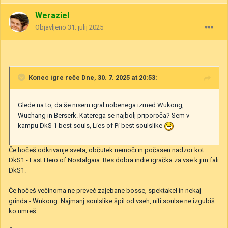
Weraziel
Objavljeno
31. julij 2025
Konec igre
reče Dne, 30. 7. 2025 at 20:53:
Glede na to, da še nisem igral nobenega izmed Wukong,
Wuchang in Berserk. Katerega se najbolj priporoča? Sem v
kampu DkS 1 best souls, Lies of Pi best soulslike
Če hočeš odkrivanje sveta, občutek nemoči in počasen nadzor kot
DkS1 - Last Hero of Nostalgaia. Res dobra indie igračka za vse k jim fali
DkS1.
Če hočeš večinoma ne preveč zajebane bosse, spektakel in nekaj
grinda - Wukong. Najmanj soulslike špil od vseh, niti soulse ne izgubiš
ko umreš.