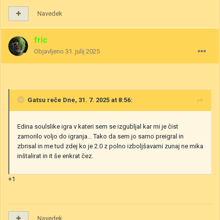
Navedek
fric
Objavljeno
31. julij 2025
Gatsu
reče Dne, 31. 7. 2025 at 8:56:
Edina soulslike igra v kateri sem se izgubljal kar mi je čist
zamorilo voljo do igranja... Tako da sem jo samo preigral in
zbrisal in me tud zdej ko je 2.0 z polno izboljšavami zunaj ne mika
inštalirat in it še enkrat čez.
+1
Navedek