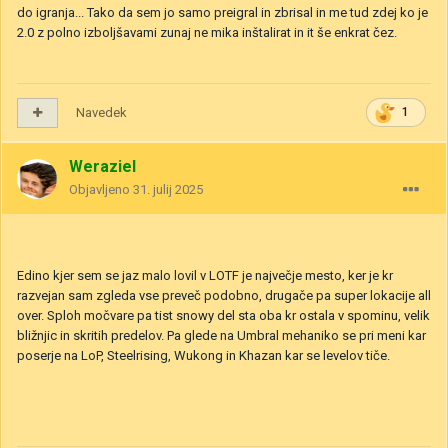
do igranja... Tako da sem jo samo preigral in zbrisal in me tud zdej ko je
2.0 z polno izboljšavami zunaj ne mika inštalirat in it še enkrat čez.
Navedek
1
Weraziel
Objavljeno
31. julij 2025
Edino kjer sem se jaz malo lovil v LOTF je največje mesto, ker je kr
razvejan sam zgleda vse preveč podobno, drugače pa super lokacije all
over. Sploh močvare pa tist snowy del sta oba kr ostala v spominu, velik
bližnjic in skritih predelov. Pa glede na Umbral mehaniko se pri meni kar
poserje na LoP, Steelrising, Wukong in Khazan kar se levelov tiče.