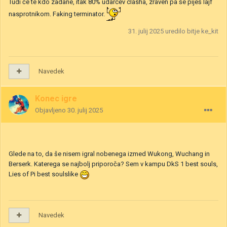
Tudi če te kdo zadane, itak 80% udarcev clasha, zraven pa še piješ lajf
nasprotnikom. Faking terminator.
31. julij 2025
uredilo bitje ke_kit
Navedek
Konec igre
Objavljeno
30. julij 2025
Glede na to, da še nisem igral nobenega izmed Wukong, Wuchang in
Berserk. Katerega se najbolj priporoča? Sem v kampu DkS 1 best souls,
Lies of Pi best soulslike
Navedek