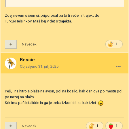
Zdej nevem s čem si, priporočal pa bi ti večerni trajekt do
Turku/Helsinkov. Maš kej videt s trajekta.
Navedek
1
Bessie
Objavljeno
31. julij 2025
Peš, na hitro s plaže na avion, pol na kosilo, kak dan dva po mestu pol
pa nazaj na plažo.
Krk ima pač letališče in ga je treba izkoristit za kak izlet.
Navedek
1
1