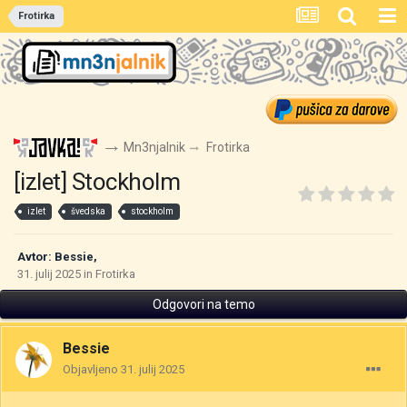
Frotirka
Mn3njalnik
Frotirka
[izlet] Stockholm
izlet
švedska
stockholm
Avtor:
Bessie
,
31. julij 2025
in
Frotirka
Odgovori na temo
Bessie
Objavljeno
31. julij 2025