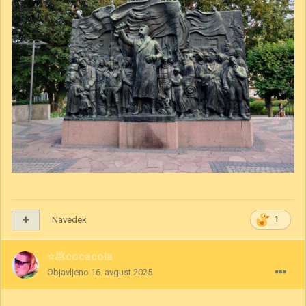
Navedek
1
⭐💩cocacola
Objavljeno
16. avgust 2025