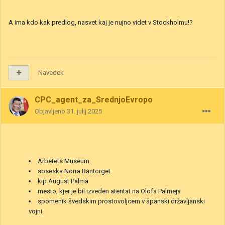
A ima kdo kak predlog, nasvet kaj je nujno videt v Stockholmu!?
Navedek
CPC_agent_za_SrednjoEvropo
Objavljeno
31. julij 2025
Arbetets Museum
soseska Norra Bantorget
kip August Palma
mesto, kjer je bil izveden atentat na Olofa Palmeja
spomenik švedskim prostovoljcem v španski državljanski
vojni