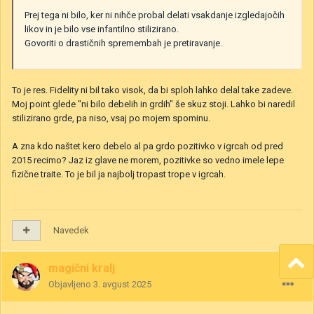
Prej tega ni bilo, ker ni nihče probal delati vsakdanje izgledajočih
likov in je bilo vse infantilno stilizirano.
Govoriti o drastičnih spremembah je pretiravanje.
To je res. Fidelity ni bil tako visok, da bi sploh lahko delal take zadeve.
Moj point glede "ni bilo debelih in grdih" še skuz stoji. Lahko bi naredil
stilizirano grde, pa niso, vsaj po mojem spominu.
A zna kdo naštet kero debelo al pa grdo pozitivko v igrcah od pred
2015 recimo? Jaz iz glave ne morem, pozitivke so vedno imele lepe
fizične traite. To je bil ja najbolj tropast trope v igrcah.
Navedek
magični kralj
Objavljeno
3. avgust 2025