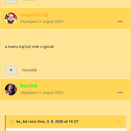
magični kralj
Objavljeno
3. avgust 2025
a mamo kaj hot crnk v igricah
Navedek
Buzzkill
Objavljeno
3. avgust 2025
ke_kit
reče Dne, 3. 8. 2025 at 19:27: