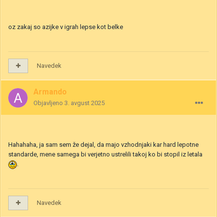
oz zakaj so azijke v igrah lepse kot belke
Navedek
Armando
Objavljeno
3. avgust 2025
Hahahaha, ja sam sem že dejal, da majo vzhodnjaki kar hard lepotne
standarde, mene samega bi verjetno ustrelili takoj ko bi stopil iz letala
.
Navedek