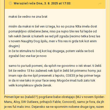
Weraziel
reče Dne, 3. 8. 2025 at 17:03:
maksi še vedno ne zna brat
mislm da maksi ni šel ven iz tega, ko so pozna 90ta imela dost
pomanjkljivo oblečene žene, niso pa nujno ble res ful lepše od
teh nekih žensk iz katerih se red pill zgraža (recimo tetka brez las
v novem Naughty Dog špilu, men v fris res ni grda tok kot enim
drugim)
in če te stimulira to bolj kot kaj drugega, potem valda se boš
zgražal čez vse kar je novo
samo to pa tudi pomeni, da sploh ne govorimo o isti stvari. ti želiš
bit še vedno 13 ko zaženeš nek špil in želiš bit primerno horny. jaz
imam raje da me špil preseneti z lepoto, COE33 je lep primer tega
in da ni vse tako in your face sexy. Mogoče imaš tudi zato tok
velik kompleksov glede žensk.
Primeri kjer so (nalašč?) pogršane babe obstajajo (MJ v novem Spider-
Manu, Aloy, SW Outlaws, prihajoči Fable, Concord), samo je fora, da jih
je res ful malo imo. Dejansko se ne spomnim nobene druge igre, razen