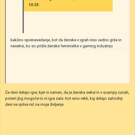
10:23:
kakšno
sprenevedanje, kot da ženske v igrah niso vedno grše in
neseksi, ko so prišle ženske
feministke
v gaming
industrijo
Če devi delajo igre, kjer ni namen, da je ženska seksi in v scampy cunah,
potem jbg mogoče to ni igra zate. Kot smo rekli, kaj delajo zahodnji
devi ne vpliva nič na moje življenje.