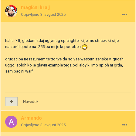
magični kralj
Objavljeno
3. avgust 2025
haha ikft, gledam zdaj uglymug epicfighter ki je mc stricek ki si je
nastavil lepoto na -255 pa mi je kr podoben
drugac pa ne razumem te trditve da so vse western zenske v igricah
uggo, sploh ko je glavni example tega pol aloy ki imo sploh ni grda,
sam pac ni waif
Navedek
Armando
Objavljeno
3. avgust 2025