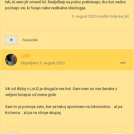
teh, ki sem jih omenil lol. Redpillerji na polno pretiravajo, tko kot vedno
počnejo vsi, ki furajo neke radikalne ideologije.
3. avgust 2025
uredilo bitje ke_kit
Navedek
AMF
Objavljeno
3. avgust 2025
VA od Abby v LoU2 je drugače res hot. Sam men so vse ženske z
večjimi bicepsi od mene grde.
Sam to je pomoje zato, ker se takoj spomnem na lokomotivo... al pa
Kočevca... al pa na oboje skupaj