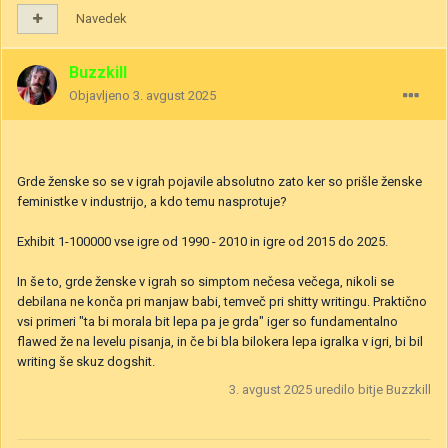
Navedek
Buzzkill
Objavljeno
3. avgust 2025
Grde ženske so se v igrah pojavile absolutno zato ker so prišle ženske
feministke v industrijo, a kdo temu nasprotuje?
Exhibit 1-100000 vse igre od 1990 - 2010 in igre od 2015 do 2025.
In še to, grde ženske v igrah so simptom nečesa večega, nikoli se
debilana ne konča pri manjaw babi, temveč pri shitty writingu. Praktično
vsi primeri "ta bi morala bit lepa pa je grda" iger so fundamentalno
flawed že na levelu pisanja, in če bi bla bilokera lepa igralka v igri, bi bil
writing še skuz dogshit.
3. avgust 2025
uredilo bitje Buzzkill