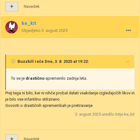
Navedek
ke_kit
Objavljeno
3. avgust 2025
Buzzkill
reče Dne, 3. 8. 2025 at 19:22:
To se je
drastično
spremenilo zadnja leta.
Prej tega ni bilo, ker ni nihče probal delati vsakdanje izgledajočih likov in
je bilo vse infantilno stilizirano.
Govoriti o drastičnih spremembah je pretiravanje.
3. avgust 2025
uredilo bitje ke_kit
Navedek