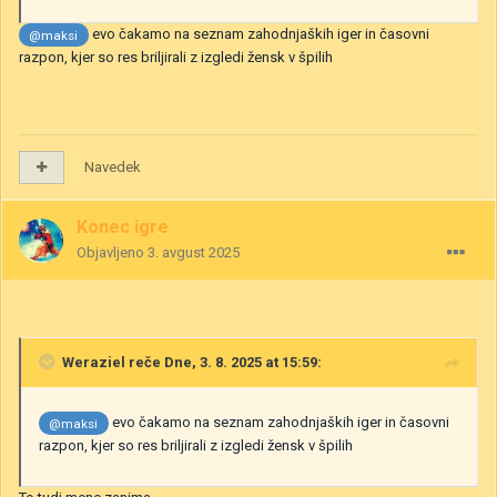
evo čakamo na seznam zahodnjaških iger in časovni
@maksi
razpon, kjer so res briljirali z izgledi žensk v špilih
Navedek
Konec igre
Objavljeno
3. avgust 2025
Weraziel
reče Dne, 3. 8. 2025 at 15:59:
evo čakamo na seznam zahodnjaških iger in časovni
@maksi
razpon, kjer so res briljirali z izgledi žensk v špilih