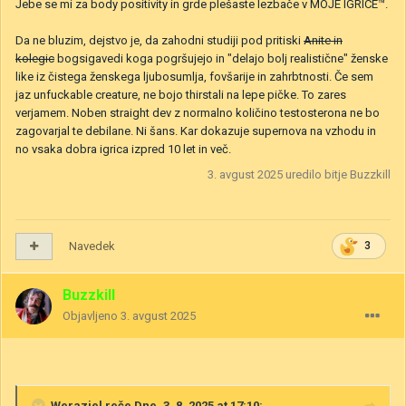
Jebe se mi za body positivity in grde plešaste lezbače v MOJE IGRICE™.
Da ne bluzim, dejstvo je, da zahodni studiji pod pritiski
Anite in
kolegic
bogsigavedi koga pogršujejo in "delajo bolj realistične" ženske
like iz čistega ženskega ljubosumlja, fovšarije in zahrbtnosti. Če sem
jaz unfuckable creature, ne bojo thirstali na lepe pičke. To zares
verjamem. Noben straight dev z normalno količino testosterona ne bo
zagovarjal te debilane. Ni šans. Kar dokazuje supernova na vzhodu in
no vsaka dobra igrica izpred 10 let in več.
3. avgust 2025
uredilo bitje Buzzkill
Navedek
3
Buzzkill
Objavljeno
3. avgust 2025
Weraziel
reče Dne, 3. 8. 2025 at 17:10: