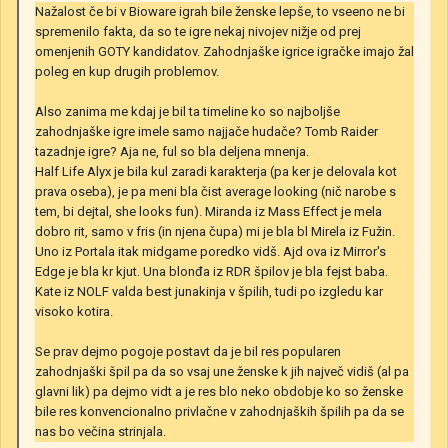
Nažalost če bi v Bioware igrah bile ženske lepše, to vseeno ne bi
spremenilo fakta, da so te igre nekaj nivojev nižje od prej
omenjenih GOTY kandidatov. Zahodnjaške igrice igračke imajo žal
poleg en kup drugih problemov.
Also zanima me kdaj je bil ta timeline ko so najboljše
zahodnjaške igre imele samo najjače hudače? Tomb Raider
tazadnje igre? Aja ne, ful so bla deljena mnenja.
Half Life Alyx je bila kul zaradi karakterja (pa ker je delovala kot
prava oseba), je pa meni bla čist average looking (nič narobe s
tem, bi dejtal, she looks fun). Miranda iz Mass Effect je mela
dobro rit, samo v fris (in njena čupa) mi je bla bl Mirela iz Fužin.
Uno iz Portala itak midgame poredko vidš. Ajd ova iz Mirror's
Edge je bla kr kjut. Una blonđa iz RDR špilov je bla fejst baba.
Kate iz NOLF valda best junakinja v špilih, tudi po izgledu kar
visoko kotira.
Se prav dejmo pogoje postavt da je bil res popularen
zahodnjaški špil pa da so vsaj une ženske k jih največ vidiš (al pa
glavni lik) pa dejmo vidt a je res blo neko obdobje ko so ženske
bile res konvencionalno privlačne v zahodnjaških špilih pa da se
nas bo večina strinjala.