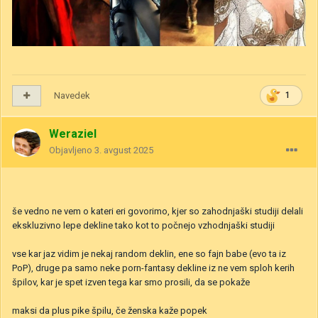
Navedek
1
Weraziel
Objavljeno
3. avgust 2025
še vedno ne vem o kateri eri govorimo, kjer so zahodnjaški studiji delali
ekskluzivno lepe dekline tako kot to počnejo vzhodnjaški studiji
vse kar jaz vidim je nekaj random deklin, ene so fajn babe (evo ta iz
PoP), druge pa samo neke porn-fantasy dekline iz ne vem sploh kerih
špilov, kar je spet izven tega kar smo prosili, da se pokaže
maksi da plus pike špilu, če ženska kaže popek