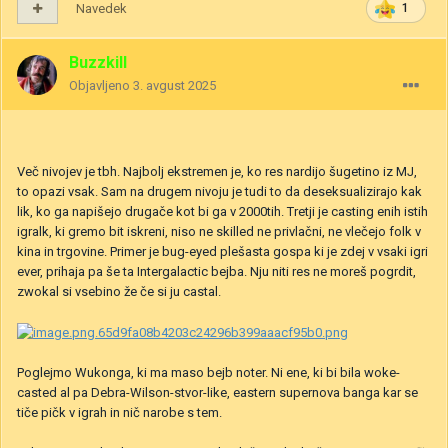
Navedek
1
Buzzkill
Objavljeno
3. avgust 2025
Več nivojev je tbh. Najbolj ekstremen je, ko res nardijo šugetino iz MJ,
to opazi vsak. Sam na drugem nivoju je tudi to da deseksualizirajo kak
lik, ko ga napišejo drugače kot bi ga v 2000tih. Tretji je casting enih istih
igralk, ki gremo bit iskreni, niso ne skilled ne privlačni, ne vlečejo folk v
kina in trgovine. Primer je bug-eyed plešasta gospa ki je zdej v vsaki igri
ever, prihaja pa še ta Intergalactic bejba. Nju niti res ne moreš pogrdit,
zwokal si vsebino že če si ju castal.
Poglejmo Wukonga, ki ma maso bejb noter. Ni ene, ki bi bila woke-
casted al pa Debra-Wilson-stvor-like, eastern supernova banga kar se
tiče pičk v igrah in nič narobe s tem.