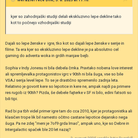
kjer so zahodnjaški studiji delali ekskluzivno lepe dekline tako
kot to počnejo vzhodnjaški studiji
Dajali so lepe ženske v igre, tko kot so dajali lepe ženske v serije in
filme. Ta era kjer so ekskluzivno lepe dekline je pa absolutno cel
gaming do adventa woka in grdih manjaw bejb.
Sophia v Indy Jonesu ni bila debela črnka. Pravtako nobena love interest
ali spremljevalka protagonistov igrc v 90tih ni bila šuga, vse so bile
VSAJ serija level lepe. To se je drastično spremenilo zadnja leta.
Relativno je govorit kere so lepotice in kere ne, ampak najdi pa primere
res rugob iz 90tih? Pizda, še debele fajterke v SF ni bilo, edini fatsoti so
bili tipi.
Rad bi pa tbh videl primer igre tam do cca 2010, kjer je protagonistka ali
klasičen trope lik bil namesto očitno castane lepotice dejansko nega
šuga. Pa ne zdej "meni je 7of9 grda lmao", ampak uno, kje so Debre in
Intergalactic spaček ble 20 let nazaj?