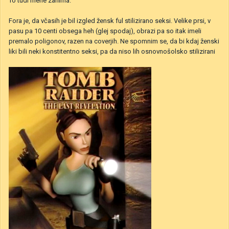
To tudi mene zanima.
Fora je, da včasih je bil izgled žensk ful stilizirano seksi. Velike prsi, v
pasu pa 10 centi obsega heh (glej spodaj), obrazi pa so itak imeli
premalo poligonov, razen na coverjih. Ne spomnim se, da bi kdaj ženski
liki bili neki konstitentno seksi, pa da niso lih osnovnošolsko stilizirani