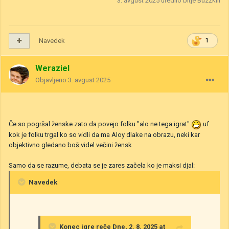
3. avgust 2025
uredilo bitje Buzzkill
Navedek
1
Weraziel
Objavljeno
3. avgust 2025
Če so pogršal ženske zato da povejo folku "alo ne tega igrat"
uf
kok je folku trgal ko so vidli da ma Aloy dlake na obrazu, neki kar
objektivno gledano boš videl večini žensk
Samo da se razume, debata se je zares začela ko je maksi djal:
Navedek
Konec igre
reče Dne, 2. 8. 2025 at