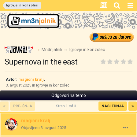
Igrovje in konzolec
Mn3njalnik
Igrovje in konzolec
Supernova in the east
Avtor:
magični kralj
,
3. avgust 2025
in
Igrovje in konzolec
Odgovori na temo
PREJŠNJA
Stran 1 od 3
NASLEDNJA
magični kralj
Objavljeno
3. avgust 2025