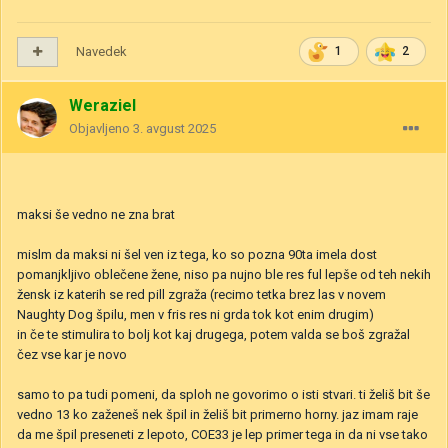
Navedek
1
2
Weraziel
Objavljeno
3. avgust 2025
maksi še vedno ne zna brat
mislm da maksi ni šel ven iz tega, ko so pozna 90ta imela dost
pomanjkljivo oblečene žene, niso pa nujno ble res ful lepše od teh nekih
žensk iz katerih se red pill zgraža (recimo tetka brez las v novem
Naughty Dog špilu, men v fris res ni grda tok kot enim drugim)
in če te stimulira to bolj kot kaj drugega, potem valda se boš zgražal
čez vse kar je novo
samo to pa tudi pomeni, da sploh ne govorimo o isti stvari. ti želiš bit še
vedno 13 ko zaženeš nek špil in želiš bit primerno horny. jaz imam raje
da me špil preseneti z lepoto, COE33 je lep primer tega in da ni vse tako