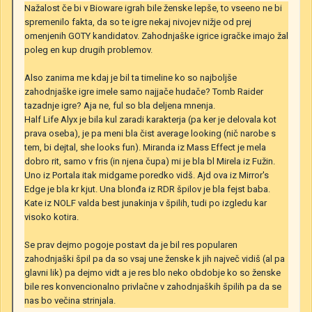
Nažalost če bi v Bioware igrah bile ženske lepše, to vseeno ne bi
spremenilo fakta, da so te igre nekaj nivojev nižje od prej
omenjenih GOTY kandidatov. Zahodnjaške igrice igračke imajo žal
poleg en kup drugih problemov.
Also zanima me kdaj je bil ta timeline ko so najboljše
zahodnjaške igre imele samo najjače hudače? Tomb Raider
tazadnje igre? Aja ne, ful so bla deljena mnenja.
Half Life Alyx je bila kul zaradi karakterja (pa ker je delovala kot
prava oseba), je pa meni bla čist average looking (nič narobe s
tem, bi dejtal, she looks fun). Miranda iz Mass Effect je mela
dobro rit, samo v fris (in njena čupa) mi je bla bl Mirela iz Fužin.
Uno iz Portala itak midgame poredko vidš. Ajd ova iz Mirror's
Edge je bla kr kjut. Una blonđa iz RDR špilov je bla fejst baba.
Kate iz NOLF valda best junakinja v špilih, tudi po izgledu kar
visoko kotira.
Se prav dejmo pogoje postavt da je bil res popularen
zahodnjaški špil pa da so vsaj une ženske k jih največ vidiš (al pa
glavni lik) pa dejmo vidt a je res blo neko obdobje ko so ženske
bile res konvencionalno privlačne v zahodnjaških špilih pa da se
nas bo večina strinjala.