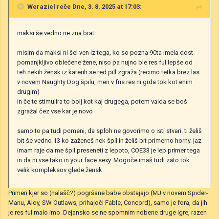
Weraziel
reče Dne, 3. 8. 2025 at 17:03:
maksi še vedno ne zna brat
mislm da maksi ni šel ven iz tega, ko so pozna 90ta imela dost
pomanjkljivo oblečene žene, niso pa nujno ble res ful lepše od
teh nekih žensk iz katerih se red pill zgraža (recimo tetka brez las
v novem Naughty Dog špilu, men v fris res ni grda tok kot enim
drugim)
in če te stimulira to bolj kot kaj drugega, potem valda se boš
zgražal čez vse kar je novo
samo to pa tudi pomeni, da sploh ne govorimo o isti stvari. ti želiš
bit še vedno 13 ko zaženeš nek špil in želiš bit primerno horny. jaz
imam raje da me špil preseneti z lepoto, COE33 je lep primer tega
in da ni vse tako in your face sexy. Mogoče imaš tudi zato tok
velik kompleksov glede žensk.
Primeri kjer so (nalašč?) pogršane babe obstajajo (MJ v novem Spider-
Manu, Aloy, SW Outlaws, prihajoči Fable, Concord), samo je fora, da jih
je res ful malo imo. Dejansko se ne spomnim nobene druge igre, razen