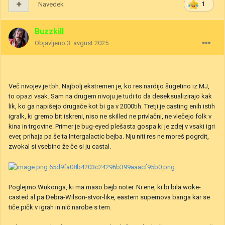
Navedek
1
Buzzkill
Objavljeno
3. avgust 2025
Več nivojev je tbh. Najbolj ekstremen je, ko res nardijo šugetino iz MJ,
to opazi vsak. Sam na drugem nivoju je tudi to da deseksualizirajo kak
lik, ko ga napišejo drugače kot bi ga v 2000tih. Tretji je casting enih istih
igralk, ki gremo bit iskreni, niso ne skilled ne privlačni, ne vlečejo folk v
kina in trgovine. Primer je bug-eyed plešasta gospa ki je zdej v vsaki igri
ever, prihaja pa še ta Intergalactic bejba. Nju niti res ne moreš pogrdit,
zwokal si vsebino že če si ju castal.
Poglejmo Wukonga, ki ma maso bejb noter. Ni ene, ki bi bila woke-
casted al pa Debra-Wilson-stvor-like, eastern supernova banga kar se
tiče pičk v igrah in nič narobe s tem.