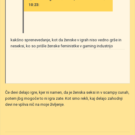
10:23:
kakšno
sprenevedanje, kot da ženske v igrah niso vedno grše in
neseksi, ko so prišle ženske
feministke
v gaming
industrijo
Če devi delajo igre, kjer ni namen, da je ženska seksi in v scampy cunah,
potem jbg mogoče to ni igra zate. Kot smo rekli, kaj delajo zahodnji
devi ne vpliva nič na moje življenje.