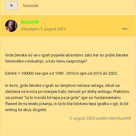
Navedek
Buzzkill
Objavljeno
3. avgust 2025
Grde ženske so se v igrah pojavile absolutno zato ker so prišle ženske
feministke v industrijo, a kdo temu nasprotuje?
Exhibit 1-100000 vse igre od 1990 - 2010 in igre od 2015 do 2025.
In še to, grde ženske v igrah so simptom nečesa večega, nikoli se
debilana ne konča pri manjaw babi, temveč pri shitty writingu. Praktično
vsi primeri "ta bi morala bit lepa pa je grda" iger so fundamentalno
flawed že na levelu pisanja, in če bi bla bilokera lepa igralka v igri, bi bil
writing še skuz dogshit.
3. avgust 2025
uredilo bitje Buzzkill