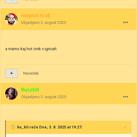
magični kralj
Objavljeno
3. avgust 2025
a mamo kaj hot crnk v igricah
Navedek
Buzzkill
Objavljeno
3. avgust 2025
ke_kit
reče Dne, 3. 8. 2025 at 19:27: