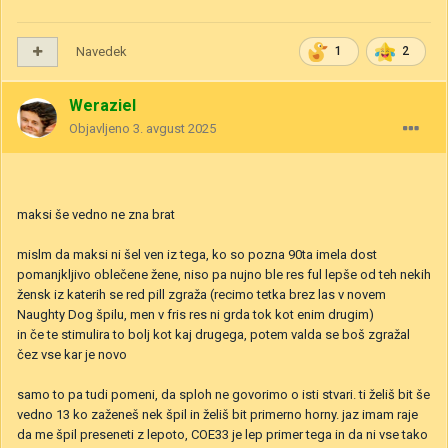
Navedek
1
2
Weraziel
Objavljeno
3. avgust 2025
maksi še vedno ne zna brat
mislm da maksi ni šel ven iz tega, ko so pozna 90ta imela dost
pomanjkljivo oblečene žene, niso pa nujno ble res ful lepše od teh nekih
žensk iz katerih se red pill zgraža (recimo tetka brez las v novem
Naughty Dog špilu, men v fris res ni grda tok kot enim drugim)
in če te stimulira to bolj kot kaj drugega, potem valda se boš zgražal
čez vse kar je novo
samo to pa tudi pomeni, da sploh ne govorimo o isti stvari. ti želiš bit še
vedno 13 ko zaženeš nek špil in želiš bit primerno horny. jaz imam raje
da me špil preseneti z lepoto, COE33 je lep primer tega in da ni vse tako