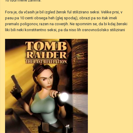
To tudi mene zanima.
Fora je, da včasih je bil izgled žensk ful stilizirano seksi. Velike prsi, v
pasu pa 10 centi obsega heh (glej spodaj), obrazi pa so itak imeli
premalo poligonov, razen na coverjih. Ne spomnim se, da bi kdaj ženski
liki bili neki konstitentno seksi, pa da niso lih osnovnošolsko stilizirani