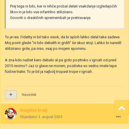
Prej tega ni bilo, ker ni nihče probal delati vsakdanje izgledajočih
likov in je bilo vse infantilno stilizirano.
Govoriti o drastičnih spremembah je pretiravanje.
To je res. Fidelity ni bil tako visok, da bi sploh lahko delal take zadeve.
Moj point glede "ni bilo debelih in grdih" še skuz stoji. Lahko bi naredil
stilizirano grde, pa niso, vsaj po mojem spominu.
A zna kdo naštet kero debelo al pa grdo pozitivko v igrcah od pred
2015 recimo? Jaz iz glave ne morem, pozitivke so vedno imele lepe
fizične traite. To je bil ja najbolj tropast trope v igrcah.
Navedek
magični kralj
Objavljeno
3. avgust 2025