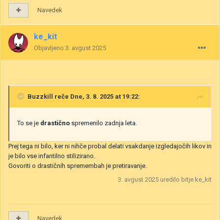
Navedek
ke_kit
Objavljeno
3. avgust 2025
Buzzkill
reče Dne, 3. 8. 2025 at 19:22:
To se je
drastično
spremenilo zadnja leta.
Prej tega ni bilo, ker ni nihče probal delati vsakdanje izgledajočih likov in
je bilo vse infantilno stilizirano.
Govoriti o drastičnih spremembah je pretiravanje.
3. avgust 2025
uredilo bitje ke_kit
Navedek