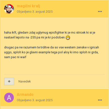
magični kralj
Objavljeno
3. avgust 2025
haha ikft, gledam zdaj uglymug epicfighter ki je mc stricek ki si je
nastavil lepoto na -255 pa mi je kr podoben
drugac pa ne razumem te trditve da so vse western zenske v igricah
uggo, sploh ko je glavni example tega pol aloy ki imo sploh ni grda,
sam pac ni waif
Navedek
Armando
Objavljeno
3. avgust 2025