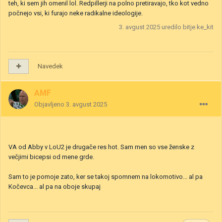
teh, ki sem jih omenil lol. Redpillerji na polno pretiravajo, tko kot vedno
počnejo vsi, ki furajo neke radikalne ideologije.
3. avgust 2025
uredilo bitje ke_kit
Navedek
AMF
Objavljeno
3. avgust 2025
VA od Abby v LoU2 je drugače res hot. Sam men so vse ženske z
večjimi bicepsi od mene grde.
Sam to je pomoje zato, ker se takoj spomnem na lokomotivo... al pa
Kočevca... al pa na oboje skupaj