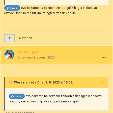
evo čakamo na seznam zahodnjaških iger in časovni
@maksi
razpon, kjer so res briljirali z izgledi žensk v špilih
Navedek
Konec igre
Objavljeno
3. avgust 2025
Weraziel
reče Dne, 3. 8. 2025 at 15:59:
evo čakamo na seznam zahodnjaških iger in časovni
@maksi
razpon, kjer so res briljirali z izgledi žensk v špilih