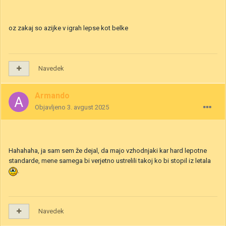
oz zakaj so azijke v igrah lepse kot belke
Navedek
Armando
Objavljeno
3. avgust 2025
Hahahaha, ja sam sem že dejal, da majo vzhodnjaki kar hard lepotne
standarde, mene samega bi verjetno ustrelili takoj ko bi stopil iz letala
.
Navedek