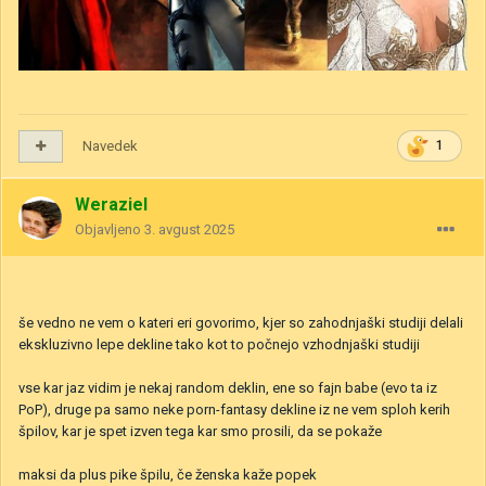
Navedek
1
Weraziel
Objavljeno
3. avgust 2025
še vedno ne vem o kateri eri govorimo, kjer so zahodnjaški studiji delali
ekskluzivno lepe dekline tako kot to počnejo vzhodnjaški studiji
vse kar jaz vidim je nekaj random deklin, ene so fajn babe (evo ta iz
PoP), druge pa samo neke porn-fantasy dekline iz ne vem sploh kerih
špilov, kar je spet izven tega kar smo prosili, da se pokaže
maksi da plus pike špilu, če ženska kaže popek