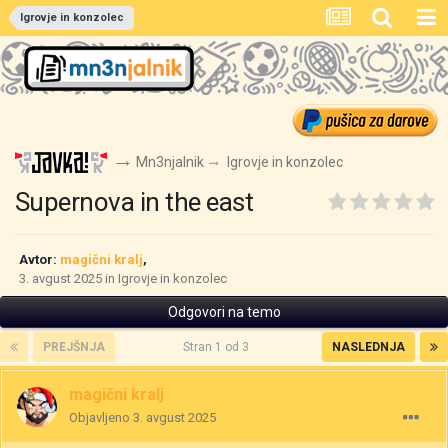
Igrovje in konzolec
Mn3njalnik
Igrovje in konzolec
Supernova in the east
Avtor:
magični kralj
,
3. avgust 2025
in
Igrovje in konzolec
Odgovori na temo
PREJŠNJA
Stran 1 od 3
NASLEDNJA
magični kralj
Objavljeno
3. avgust 2025