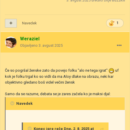
3. avgust 2025
uredilo bitje Buzzkill
Navedek
1
Weraziel
Objavljeno
3. avgust 2025
Če so pogršal ženske zato da povejo folku "alo ne tega igrat"
uf
kok je folku trgal ko so vidli da ma Aloy dlake na obrazu, neki kar
objektivno gledano boš videl večini žensk
Samo da se razume, debata se je zares začela ko je maksi djal:
Navedek
Konec igre
reče Dne, 2. 8. 2025 at