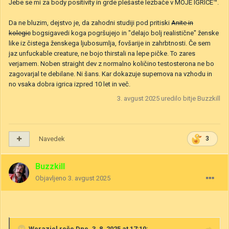
Jebe se mi za body positivity in grde plešaste lezbače v MOJE IGRICE™.
Da ne bluzim, dejstvo je, da zahodni studiji pod pritiski
Anite in
kolegic
bogsigavedi koga pogršujejo in "delajo bolj realistične" ženske
like iz čistega ženskega ljubosumlja, fovšarije in zahrbtnosti. Če sem
jaz unfuckable creature, ne bojo thirstali na lepe pičke. To zares
verjamem. Noben straight dev z normalno količino testosterona ne bo
zagovarjal te debilane. Ni šans. Kar dokazuje supernova na vzhodu in
no vsaka dobra igrica izpred 10 let in več.
3. avgust 2025
uredilo bitje Buzzkill
Navedek
3
Buzzkill
Objavljeno
3. avgust 2025
Weraziel
reče Dne, 3. 8. 2025 at 17:10: