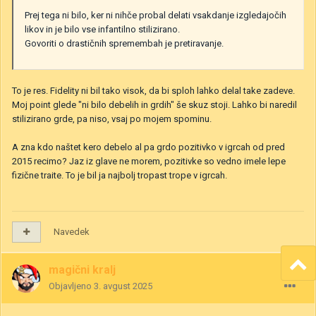
Prej tega ni bilo, ker ni nihče probal delati vsakdanje izgledajočih
likov in je bilo vse infantilno stilizirano.
Govoriti o drastičnih spremembah je pretiravanje.
To je res. Fidelity ni bil tako visok, da bi sploh lahko delal take zadeve.
Moj point glede "ni bilo debelih in grdih" še skuz stoji. Lahko bi naredil
stilizirano grde, pa niso, vsaj po mojem spominu.
A zna kdo naštet kero debelo al pa grdo pozitivko v igrcah od pred
2015 recimo? Jaz iz glave ne morem, pozitivke so vedno imele lepe
fizične traite. To je bil ja najbolj tropast trope v igrcah.
Navedek
magični kralj
Objavljeno
3. avgust 2025