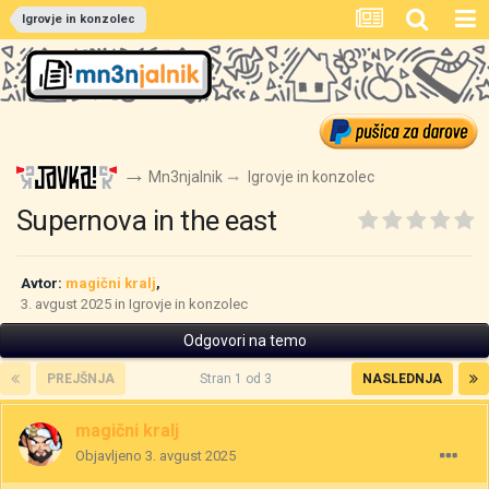
Igrovje in konzolec
Mn3njalnik
Igrovje in konzolec
Supernova in the east
Avtor:
magični kralj
,
3. avgust 2025
in
Igrovje in konzolec
Odgovori na temo
PREJŠNJA
Stran 1 od 3
NASLEDNJA
magični kralj
Objavljeno
3. avgust 2025