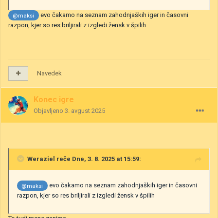
evo čakamo na seznam zahodnjaških iger in časovni
@maksi
razpon, kjer so res briljirali z izgledi žensk v špilih
Navedek
Konec igre
Objavljeno
3. avgust 2025
Weraziel
reče Dne, 3. 8. 2025 at 15:59:
evo čakamo na seznam zahodnjaških iger in časovni
@maksi
razpon, kjer so res briljirali z izgledi žensk v špilih