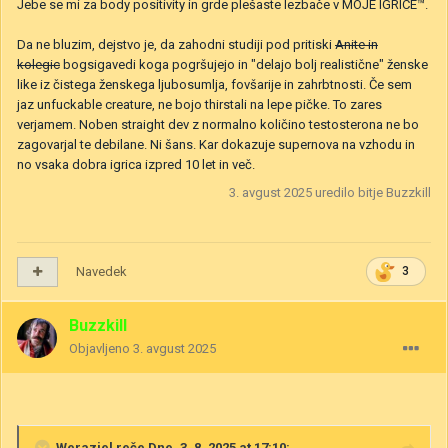
Jebe se mi za body positivity in grde plešaste lezbače v MOJE IGRICE™.
Da ne bluzim, dejstvo je, da zahodni studiji pod pritiski
Anite in
kolegic
bogsigavedi koga pogršujejo in "delajo bolj realistične" ženske
like iz čistega ženskega ljubosumlja, fovšarije in zahrbtnosti. Če sem
jaz unfuckable creature, ne bojo thirstali na lepe pičke. To zares
verjamem. Noben straight dev z normalno količino testosterona ne bo
zagovarjal te debilane. Ni šans. Kar dokazuje supernova na vzhodu in
no vsaka dobra igrica izpred 10 let in več.
3. avgust 2025
uredilo bitje Buzzkill
Navedek
3
Buzzkill
Objavljeno
3. avgust 2025
Weraziel
reče Dne, 3. 8. 2025 at 17:10: