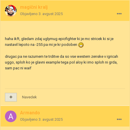
magični kralj
Objavljeno
3. avgust 2025
haha ikft, gledam zdaj uglymug epicfighter ki je mc stricek ki si je
nastavil lepoto na -255 pa mi je kr podoben
drugac pa ne razumem te trditve da so vse western zenske v igricah
uggo, sploh ko je glavni example tega pol aloy ki imo sploh ni grda,
sam pac ni waif
Navedek
Armando
Objavljeno
3. avgust 2025