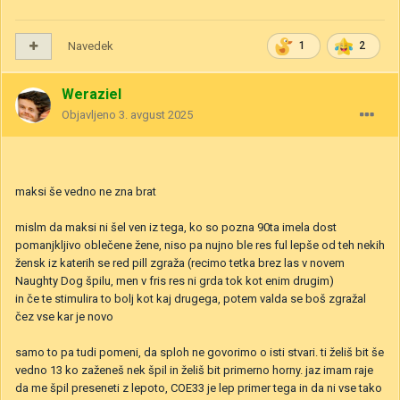
Navedek
1
2
Weraziel
Objavljeno
3. avgust 2025
maksi še vedno ne zna brat
mislm da maksi ni šel ven iz tega, ko so pozna 90ta imela dost
pomanjkljivo oblečene žene, niso pa nujno ble res ful lepše od teh nekih
žensk iz katerih se red pill zgraža (recimo tetka brez las v novem
Naughty Dog špilu, men v fris res ni grda tok kot enim drugim)
in če te stimulira to bolj kot kaj drugega, potem valda se boš zgražal
čez vse kar je novo
samo to pa tudi pomeni, da sploh ne govorimo o isti stvari. ti želiš bit še
vedno 13 ko zaženeš nek špil in želiš bit primerno horny. jaz imam raje
da me špil preseneti z lepoto, COE33 je lep primer tega in da ni vse tako