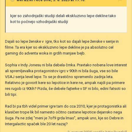
kjer so zahodnjaški studiji delali ekskluzivno lepe dekline tako
kot to počnejo vzhodnjaški studiji
Dajali so lepe ženske v igre, tko kot so dajali lepe ženske v serije in
filme. Ta era kjer so ekskluzivno lepe dekline je pa absolutno cel
gaming do adventa woka in grdih manjaw bejb.
Sophia v Indy Jonesu ni bila debela črnka. Pravtako nobena love interest
ali spremljevalka protagonistov igrc v 90tih ni bila šuga, vse so bile
VSAJ serija level lepe. To se je drastično spremenilo zadnja leta.
Relativno je govorit kere so lepotice in kere ne, ampak najdi pa primere
res rugob iz 90tih? Pizda, še debele fajterke v SF ni bilo, edini fatsoti so
bili tipi.
Rad bi pa tbh videl primer igre tam do cca 2010, kjer je protagonistka ali
klasičen trope lik bil namesto očitno castane lepotice dejansko nega
šuga. Pa ne zdej "meni je 7of9 grda lmao", ampak uno, kje so Debre in
Intergalactic spaček ble 20 let nazaj?