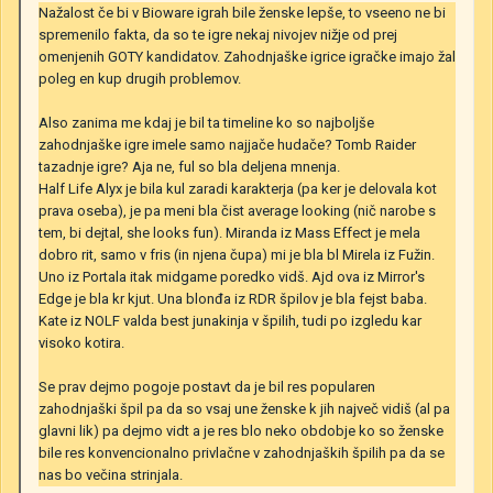
Nažalost če bi v Bioware igrah bile ženske lepše, to vseeno ne bi
spremenilo fakta, da so te igre nekaj nivojev nižje od prej
omenjenih GOTY kandidatov. Zahodnjaške igrice igračke imajo žal
poleg en kup drugih problemov.
Also zanima me kdaj je bil ta timeline ko so najboljše
zahodnjaške igre imele samo najjače hudače? Tomb Raider
tazadnje igre? Aja ne, ful so bla deljena mnenja.
Half Life Alyx je bila kul zaradi karakterja (pa ker je delovala kot
prava oseba), je pa meni bla čist average looking (nič narobe s
tem, bi dejtal, she looks fun). Miranda iz Mass Effect je mela
dobro rit, samo v fris (in njena čupa) mi je bla bl Mirela iz Fužin.
Uno iz Portala itak midgame poredko vidš. Ajd ova iz Mirror's
Edge je bla kr kjut. Una blonđa iz RDR špilov je bla fejst baba.
Kate iz NOLF valda best junakinja v špilih, tudi po izgledu kar
visoko kotira.
Se prav dejmo pogoje postavt da je bil res popularen
zahodnjaški špil pa da so vsaj une ženske k jih največ vidiš (al pa
glavni lik) pa dejmo vidt a je res blo neko obdobje ko so ženske
bile res konvencionalno privlačne v zahodnjaških špilih pa da se
nas bo večina strinjala.