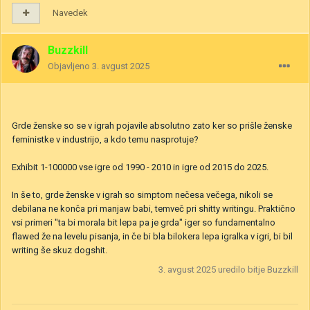
Navedek
Buzzkill
Objavljeno
3. avgust 2025
Grde ženske so se v igrah pojavile absolutno zato ker so prišle ženske
feministke v industrijo, a kdo temu nasprotuje?
Exhibit 1-100000 vse igre od 1990 - 2010 in igre od 2015 do 2025.
In še to, grde ženske v igrah so simptom nečesa večega, nikoli se
debilana ne konča pri manjaw babi, temveč pri shitty writingu. Praktično
vsi primeri "ta bi morala bit lepa pa je grda" iger so fundamentalno
flawed že na levelu pisanja, in če bi bla bilokera lepa igralka v igri, bi bil
writing še skuz dogshit.
3. avgust 2025
uredilo bitje Buzzkill