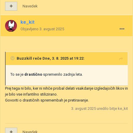
Navedek
ke_kit
Objavljeno
3. avgust 2025
Buzzkill
reče Dne, 3. 8. 2025 at 19:22:
To se je
drastično
spremenilo zadnja leta.
Prej tega ni bilo, ker ni nihče probal delati vsakdanje izgledajočih likov in
je bilo vse infantilno stilizirano.
Govoriti o drastičnih spremembah je pretiravanje.
3. avgust 2025
uredilo bitje ke_kit
Navedek