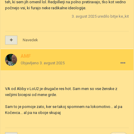
teh, ki sem jih omenil lol. Redpillerji na polno pretiravajo, tko kot vedno
počnejo vsi, ki furajo neke radikalne ideologije.
3. avgust 2025
uredilo bitje ke_kit
Navedek
AMF
Objavljeno
3. avgust 2025
VA od Abby v LoU2 je drugače res hot. Sam men so vse ženske z
večjimi bicepsi od mene grde.
Sam to je pomoje zato, ker se takoj spomnem na lokomotivo... al pa
Kočevca... al pa na oboje skupaj