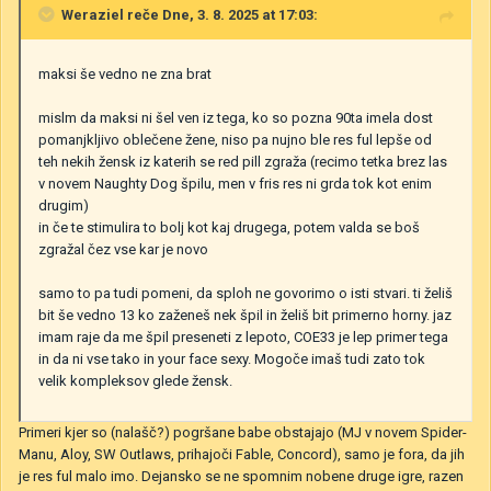
Weraziel
reče Dne, 3. 8. 2025 at 17:03:
maksi še vedno ne zna brat
mislm da maksi ni šel ven iz tega, ko so pozna 90ta imela dost
pomanjkljivo oblečene žene, niso pa nujno ble res ful lepše od
teh nekih žensk iz katerih se red pill zgraža (recimo tetka brez las
v novem Naughty Dog špilu, men v fris res ni grda tok kot enim
drugim)
in če te stimulira to bolj kot kaj drugega, potem valda se boš
zgražal čez vse kar je novo
samo to pa tudi pomeni, da sploh ne govorimo o isti stvari. ti želiš
bit še vedno 13 ko zaženeš nek špil in želiš bit primerno horny. jaz
imam raje da me špil preseneti z lepoto, COE33 je lep primer tega
in da ni vse tako in your face sexy. Mogoče imaš tudi zato tok
velik kompleksov glede žensk.
Primeri kjer so (nalašč?) pogršane babe obstajajo (MJ v novem Spider-
Manu, Aloy, SW Outlaws, prihajoči Fable, Concord), samo je fora, da jih
je res ful malo imo. Dejansko se ne spomnim nobene druge igre, razen