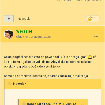
3. avgust 2025
uredilo bitje Buzzkill
Navedek
1
Weraziel
Objavljeno
3. avgust 2025
Če so pogršal ženske zato da povejo folku "alo ne tega igrat"
uf
kok je folku trgal ko so vidli da ma Aloy dlake na obrazu, neki kar
objektivno gledano boš videl večini žensk
Samo da se razume, debata se je zares začela ko je maksi djal:
Navedek
Konec igre
reče Dne, 2. 8. 2025 at