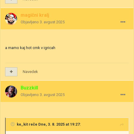
magični kralj
Objavljeno
3. avgust 2025
a mamo kaj hot crnk v igricah
Navedek
Buzzkill
Objavljeno
3. avgust 2025
ke_kit
reče Dne, 3. 8. 2025 at 19:27: