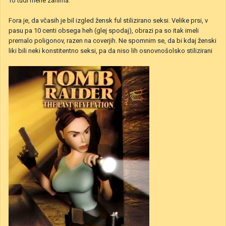
To tudi mene zanima.
Fora je, da včasih je bil izgled žensk ful stilizirano seksi. Velike prsi, v
pasu pa 10 centi obsega heh (glej spodaj), obrazi pa so itak imeli
premalo poligonov, razen na coverjih. Ne spomnim se, da bi kdaj ženski
liki bili neki konstitentno seksi, pa da niso lih osnovnošolsko stilizirani