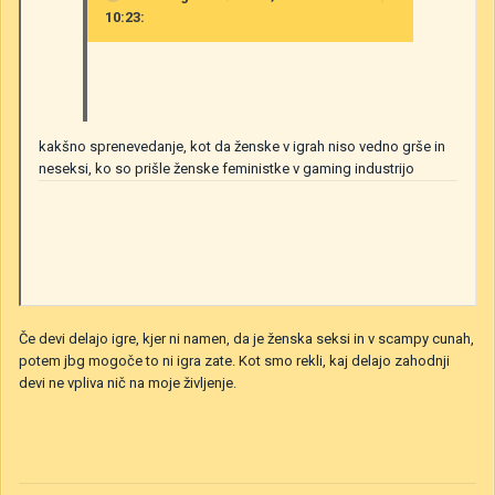
10:23:
kakšno
sprenevedanje, kot da ženske v igrah niso vedno grše in
neseksi, ko so prišle ženske
feministke
v gaming
industrijo
Če devi delajo igre, kjer ni namen, da je ženska seksi in v scampy cunah,
potem jbg mogoče to ni igra zate. Kot smo rekli, kaj delajo zahodnji
devi ne vpliva nič na moje življenje.