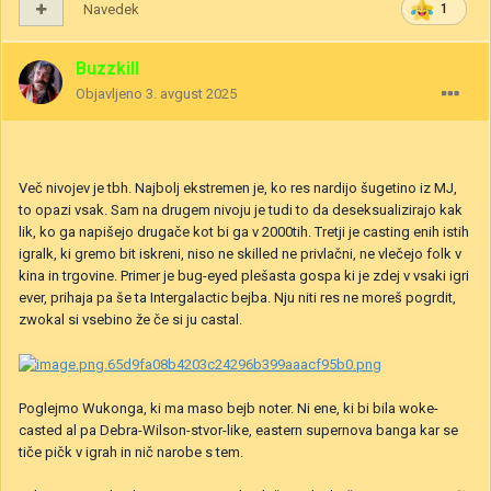
Navedek
1
Buzzkill
Objavljeno
3. avgust 2025
Več nivojev je tbh. Najbolj ekstremen je, ko res nardijo šugetino iz MJ,
to opazi vsak. Sam na drugem nivoju je tudi to da deseksualizirajo kak
lik, ko ga napišejo drugače kot bi ga v 2000tih. Tretji je casting enih istih
igralk, ki gremo bit iskreni, niso ne skilled ne privlačni, ne vlečejo folk v
kina in trgovine. Primer je bug-eyed plešasta gospa ki je zdej v vsaki igri
ever, prihaja pa še ta Intergalactic bejba. Nju niti res ne moreš pogrdit,
zwokal si vsebino že če si ju castal.
Poglejmo Wukonga, ki ma maso bejb noter. Ni ene, ki bi bila woke-
casted al pa Debra-Wilson-stvor-like, eastern supernova banga kar se
tiče pičk v igrah in nič narobe s tem.