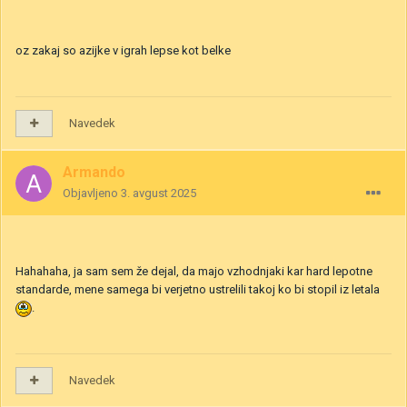
oz zakaj so azijke v igrah lepse kot belke
Navedek
Armando
Objavljeno
3. avgust 2025
Hahahaha, ja sam sem že dejal, da majo vzhodnjaki kar hard lepotne
standarde, mene samega bi verjetno ustrelili takoj ko bi stopil iz letala
.
Navedek