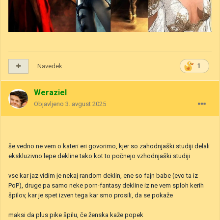
Navedek
1
Weraziel
Objavljeno
3. avgust 2025
še vedno ne vem o kateri eri govorimo, kjer so zahodnjaški studiji delali
ekskluzivno lepe dekline tako kot to počnejo vzhodnjaški studiji
vse kar jaz vidim je nekaj random deklin, ene so fajn babe (evo ta iz
PoP), druge pa samo neke porn-fantasy dekline iz ne vem sploh kerih
špilov, kar je spet izven tega kar smo prosili, da se pokaže
maksi da plus pike špilu, če ženska kaže popek