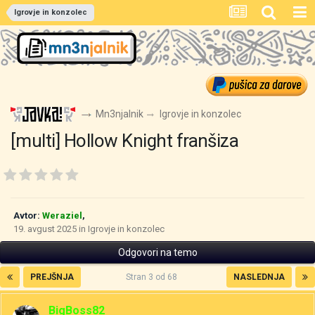
Igrovje in konzolec
Mn3njalnik
Igrovje in konzolec
[multi] Hollow Knight franšiza
Avtor:
Weraziel
,
19. avgust 2025
in
Igrovje in konzolec
Odgovori na temo
PREJŠNJA
Stran 3 od 68
NASLEDNJA
BigBoss82