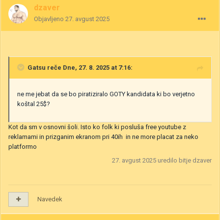
dzaver
Objavljeno
27. avgust 2025
Gatsu
reče Dne, 27. 8. 2025 at 7:16:
ne me jebat da se bo piratiziralo GOTY kandidata ki bo verjetno
koštal 25$?
Kot da sm v osnovni šoli. Isto ko folk ki posluša free youtube z
reklamami in prizganim ekranom pri 40ih in ne more placat za neko
platformo
27. avgust 2025
uredilo bitje dzaver
Navedek