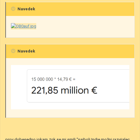
Navedek
Navedek
prov dobesedno jokam, tok se mi smili "najbolj Indie možni razvijalec