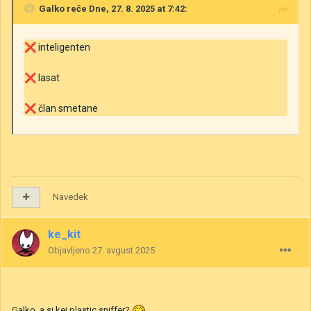
Galko
reče Dne, 27. 8. 2025 at 7:42:
❌
inteligenten
❌
lasat
❌
član smetane
Navedek
ke_kit
Objavljeno
27. avgust 2025
Galko, a si kej plastic sniffer?