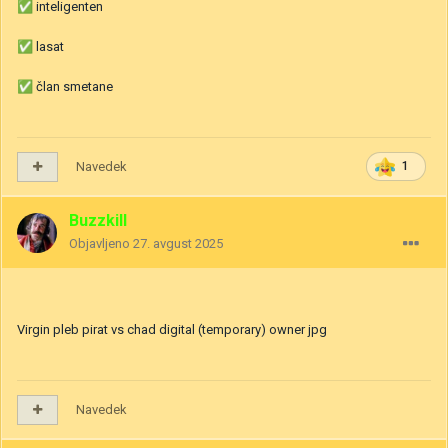
✅
inteligenten
✅
lasat
✅
član smetane
Navedek
1
Buzzkill
Objavljeno
27. avgust 2025
Virgin pleb pirat vs chad digital (temporary) owner jpg
Navedek