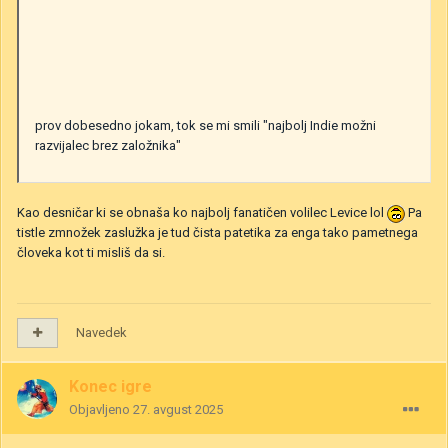
prov dobesedno jokam, tok se mi smili "najbolj Indie možni
razvijalec brez založnika"
Kao desničar ki se obnaša ko najbolj fanatičen volilec Levice lol
Pa
tistle zmnožek zaslužka je tud čista patetika za enga tako pametnega
človeka kot ti misliš da si.
Navedek
Konec igre
Objavljeno
27. avgust 2025