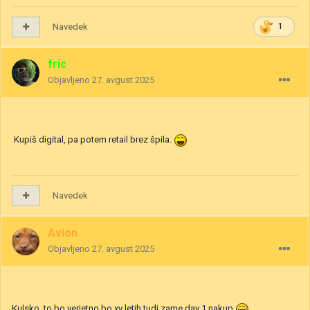
Navedek
1
fric
Objavljeno
27. avgust 2025
Kupiš digital, pa potem retail brez špila.
Navedek
Avion
Objavljeno
27. avgust 2025
Kulsko, to bo verjetno bo xy letih tudi zame day 1 nakup