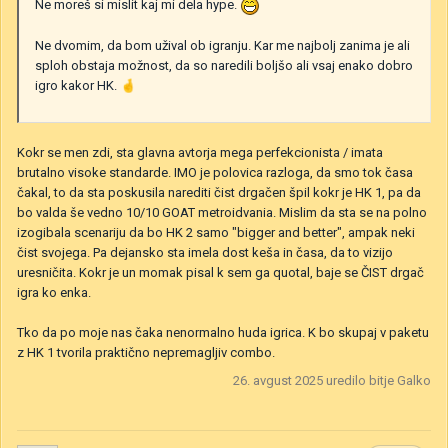
Ne moreš si mislit kaj mi dela hype.
Ne dvomim, da bom užival ob igranju. Kar me najbolj zanima je ali
sploh obstaja možnost, da so naredili boljšo ali vsaj enako dobro
igro kakor HK.
🤞
Kokr se men zdi, sta glavna avtorja mega perfekcionista / imata
brutalno visoke standarde. IMO je polovica razloga, da smo tok časa
čakal, to da sta poskusila narediti čist drgačen špil kokr je HK 1, pa da
bo valda še vedno 10/10 GOAT metroidvania. Mislim da sta se na polno
izogibala scenariju da bo HK 2 samo "bigger and better", ampak neki
čist svojega. Pa dejansko sta imela dost keša in časa, da to vizijo
uresničita. Kokr je un momak pisal k sem ga quotal, baje se ČIST drgač
igra ko enka.
Tko da po moje nas čaka nenormalno huda igrica. K bo skupaj v paketu
z HK 1 tvorila praktično nepremagljiv combo.
26. avgust 2025
uredilo bitje Galko