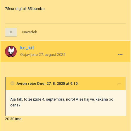
75eur digital, 85 bumbo
Navedek
ke_kit
Objavljeno
27. avgust 2025
Avion
reče Dne, 27. 8. 2025 at 9:10:
Aja fak, to že izide 4. septembra, noro! A se kaj ve, kakšna bo
cena?
20-30 imo.