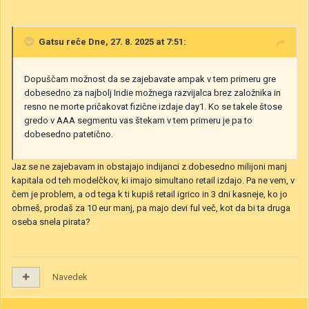
Gatsu
reče Dne, 27. 8. 2025 at 7:51:
Dopuščam možnost da se zajebavate ampak v tem primeru gre
dobesedno za najbolj Indie možnega razvijalca brez založnika in
resno ne morte pričakovat fizične izdaje day1. Ko se takele štose
gredo v AAA segmentu vas štekam v tem primeru je pa to
dobesedno patetično.
Jaz se ne zajebavam in obstajajo indijanci z dobesedno milijoni manj
kapitala od teh modelčkov, ki imajo simultano retail izdajo. Pa ne vem, v
čem je problem, a od tega k ti kupiš retail igrico in 3 dni kasneje, ko jo
obrneš, prodaš za 10 eur manj, pa majo devi ful več, kot da bi ta druga
oseba snela pirata?
Navedek