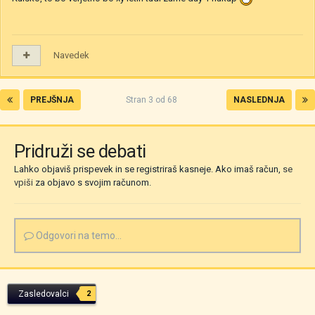
Navedek
PREJŠNJA
Stran 3 od 68
NASLEDNJA
Pridruži se debati
Lahko objaviš prispevek in se registriraš kasneje. Ako imaš račun,
se
vpiši
za objavo s svojim računom.
Odgovori na temo...
Zasledovalci
2