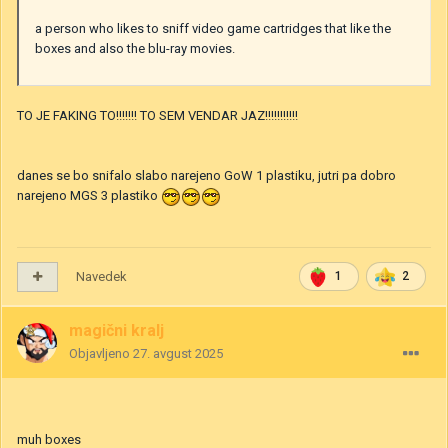
a person who likes to sniff video game cartridges that like the
boxes and also the blu-ray movies.
TO JE FAKING TO!!!!!!! TO SEM VENDAR JAZ!!!!!!!!!!!
danes se bo snifalo slabo narejeno GoW 1 plastiku, jutri pa dobro
narejeno MGS 3 plastiko
Navedek
1
2
magični kralj
Objavljeno
27. avgust 2025
muh boxes