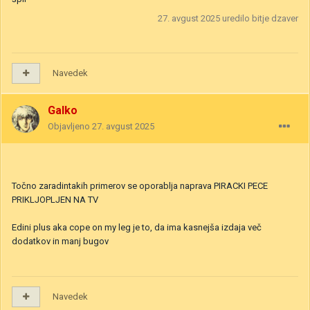
27. avgust 2025
uredilo bitje dzaver
Navedek
Galko
Objavljeno
27. avgust 2025
Točno zaradintakih primerov se oporablja naprava PIRACKI PECE
PRIKLJOPLJEN NA TV
Edini plus aka cope on my leg je to, da ima kasnejša izdaja več
dodatkov in manj bugov
Navedek