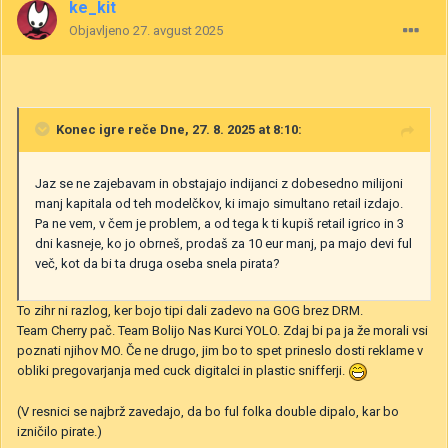
ke_kit
Objavljeno
27. avgust 2025
Konec igre
reče Dne, 27. 8. 2025 at 8:10:
Jaz se ne zajebavam in obstajajo indijanci z dobesedno milijoni
manj kapitala od teh modelčkov, ki imajo simultano retail izdajo.
Pa ne vem, v čem je problem, a od tega k ti kupiš retail igrico in 3
dni kasneje, ko jo obrneš, prodaš za 10 eur manj, pa majo devi ful
več, kot da bi ta druga oseba snela pirata?
To zihr ni razlog, ker bojo tipi dali zadevo na GOG brez DRM.
Team Cherry pač. Team Bolijo Nas Kurci YOLO. Zdaj bi pa ja že morali vsi
poznati njihov MO. Če ne drugo, jim bo to spet prineslo dosti reklame v
obliki pregovarjanja med cuck digitalci in plastic snifferji.
(V resnici se najbrž zavedajo, da bo ful folka double dipalo, kar bo
izničilo pirate.)