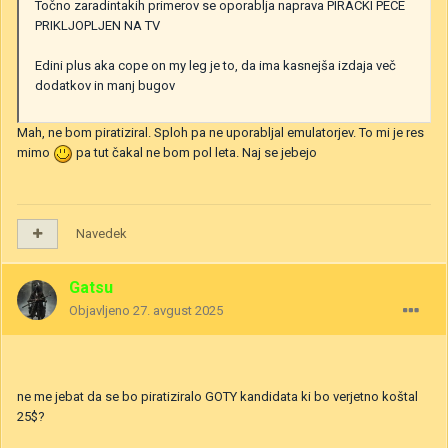
Točno zaradintakih primerov se oporablja naprava PIRACKI PECE
PRIKLJOPLJEN NA TV
Edini plus aka cope on my leg je to, da ima kasnejša izdaja več
dodatkov in manj bugov
Mah, ne bom piratiziral. Sploh pa ne uporabljal emulatorjev. To mi je res
mimo
pa tut čakal ne bom pol leta. Naj se jebejo
Navedek
Gatsu
Objavljeno
27. avgust 2025
ne me jebat da se bo piratiziralo GOTY kandidata ki bo verjetno koštal
25$?