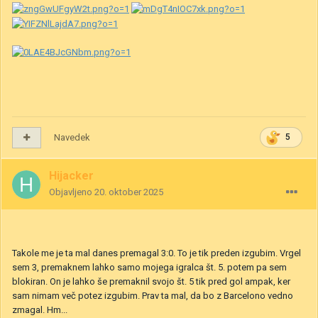
Navedek
5
Hijacker
Objavljeno
20. oktober 2025
Takole me je ta mal danes premagal 3:0. To je tik preden izgubim. Vrgel
sem 3, premaknem lahko samo mojega igralca št. 5. potem pa sem
blokiran. On je lahko še premaknil svojo št. 5 tik pred gol ampak, ker
sam nimam več potez izgubim. Prav ta mal, da bo z Barcelono vedno
zmagal. Hm...