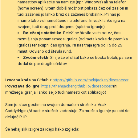
namestitev aplikacije na namizje (npr. Windows) ali na telefon
(home screen). S tem dobiš možnost prikaza čez cel zaslon in
tudi zaženeš jo lahko brez da zaženeš brskalnik. Pri nas jo
imamo tako vsi nameščeno na telefonu. In vsak lahko igra na
svojem, tudi drug proti drugemu (spletno igranje).
Beleženje statistike
. Beleži se število vseh potez, čas
razmišjanja posameznega igralca (od meta kocke do premika
igralca) ter skupni čas igranja. Pri nas traja igra od 15 do 25
minut. Odvisno od števila rund.
Zvočni efekti
. Sin je želel slišat kako se kocka kotali, pa sem
dodal še par drugih efektov.
Izvorna koda
na Githubu:
https://github.com/thehijacker/dicesoccer
Povezava do igre
:
https://thehijacker.github.io/dicesoccer/
(ni
mrežnega igranja, lahko se jo tudi namesti kot aplikacijo)
Sam jo sicer gostim na svojem domačem strežniku. Vsak
Caddy/Nginx/Apache strežnik zadostuje. Za mrežno igranje pa rabi še
delujoč PHP.
Še nekaj slik iz igre za idejo kako izgleda: