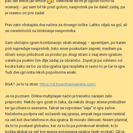
pač del sreče (ali smole
). Velikokrat se mi je zgodil točno ta
scenarij – jaz sem bil tik pred golom, nasprotnik pa še daleč zadaj, pa
je vseeno on prvi zadel.
Prav zato obstajata dva načina za dosego točke. Lahko ciljaš na gol, ali
se osredotočiš na blokiranje nasprotnika.
Sam običajno igram kombinacijo obeh strategij – spremljam, po kateri
poti napreduje nasprotnik, tisto smer poskušam zapreti, medtem pa
iščem svojo priložnost za prodor po drugi strani z vsaj enim igralcev,
ostale pa pustim čim dlje zadaj za obrambo. Zopet je pa odvisno od
kocke kako se bo za oba igralca igra razpletla in ravno to je čar te igre.
Tudi dve igri nista nikoli popolnoma enaki.
BGA? Je to ta stran:
https://sl.boardgamearena.com/
Je ne poznam. Online multiplayer način je trenutno narejen zelo
preprosto. Nekdo igro gosti in čaka, da nekdo drugo stisne pridružitev
ter ga izbere iz seznama. Takrat se vzpostavi "seja" in igra začne.
Načeloma podpira več sočasnih sej igranja, ampak tega nisem testiral
na več kot dva telefona in dva igralca. Bi moralo delovati. Nisem planiral,
da bi to postavil globalno, ker za to bi pa potreboval strežnik, ki bi
boljše skrbel za več kot enega sočasnega igralca (web socket). Cilj je