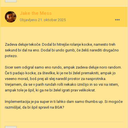
Jake the Mess
Objavljeno
21. oktober 2025
Zadeva deluje tekoče. Dodal bi hitrejše rolanje kocke, namesto treh
sekund bi dal na eno. Dodal bi undo gumb, če želiš narediti drugačno
potezo.
Sicer sem odigral samo eno rundo, ampak zadeva deluje noro random.
Če ti padajo kocke, za številke, ki je ne bi želel premakniti, ampak jo
vseeno moraš, boš prej ali slej naredil prostor za nasprotnika.
Verjamem, da se v parih rundah rolli nekako izničijo in so vsi na istem,
ampak tole je špil, ki ga ne bi želel igrati prav velikokrat.
Implementacija je pa super in ti lahko dam samo thumbs up. Si mogoče
razmišljal, da bi špil spravil na BGA?