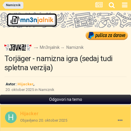
Namiznik
Mn3njalnik
Namiznik
Torjäger - namizna igra (sedaj tudi
spletna verzija)
Avtor:
Hijacker
,
20. oktober 2025
in
Namiznik
Odgovori na temo
Hijacker
Objavljeno
20. oktober 2025