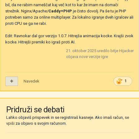
bil, da ne rabim nameščat kaj več kot to kar že imam na domači
strežnik. Nginx/Apache/
Caddy+PHP
je čisto dovolj. Pa še tu je PHP
potreben samo za online multiplayer. Za lokalno igranje dveh igralcev ali
proti CPU se ga ne rabi.
Edit: Ravnokar dal gor verzijo 1.0.7. Hitrejša animacija kocke. Krajši zvok
kocke. Hitrejši premiki ko igraš proti AI.
21. oktober 2025
uredilo bitje Hijacker
objava nove verzije igre
Navedek
1
Pridruži se debati
Lahko objaviš prispevek in se registriraš kasneje. Ako imaš račun,
se
vpiši
za objavo s svojim računom.