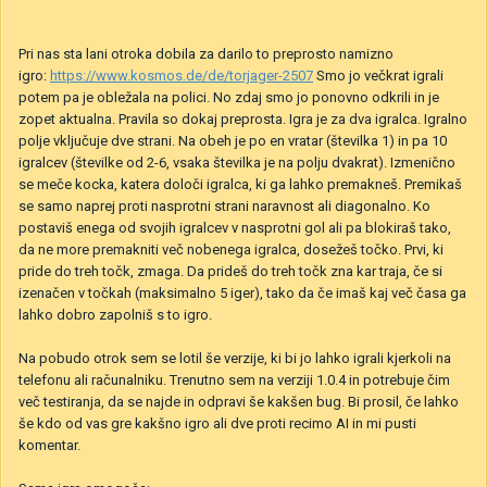
Pri nas sta lani otroka dobila za darilo to preprosto namizno
igro:
https://www.kosmos.de/de/torjager-2507
Smo jo večkrat igrali
potem pa je obležala na polici. No zdaj smo jo ponovno odkrili in je
zopet aktualna. Pravila so dokaj preprosta. Igra je za dva igralca. Igralno
polje vključuje dve strani. Na obeh je po en vratar (številka 1) in pa 10
igralcev (številke od 2-6, vsaka številka je na polju dvakrat). Izmenično
se meče kocka, katera določi igralca, ki ga lahko premakneš. Premikaš
se samo naprej proti nasprotni strani naravnost ali diagonalno. Ko
postaviš enega od svojih igralcev v nasprotni gol ali pa blokiraš tako,
da ne more premakniti več nobenega igralca, dosežeš točko. Prvi, ki
pride do treh točk, zmaga. Da prideš do treh točk zna kar traja, če si
izenačen v točkah (maksimalno 5 iger), tako da če imaš kaj več časa ga
lahko dobro zapolniš s to igro.
Na pobudo otrok sem se lotil še verzije, ki bi jo lahko igrali kjerkoli na
telefonu ali računalniku. Trenutno sem na verziji 1.0.4 in potrebuje čim
več testiranja, da se najde in odpravi še kakšen bug. Bi prosil, če lahko
še kdo od vas gre kakšno igro ali dve proti recimo AI in mi pusti
komentar.