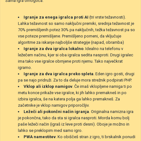
Sama igra omogoča:
Igranje za enega igralca proti AI
(tri vrste težavnosti).
Lahka težavnost so samo naključni premiki, srednja težavnost je
70% premišljenih potez 30% pa naključnih, težka težavnost pa so
vse poteze premišljene. Premišljeno pomeni, da vključuje
algoritme za iskanje najboljše strategije (napad, obramba)
Igranje za dva igralca lokalno
. Idealno na telefonu v
ležečem načinu, kjer si oba igralca sedita nasproti. Drugi igralec
ima tako vse igralce obrnjene proti njemu. Tako največkrat
igramo.
Igranje za dva igralca preko spleta
. Eden igro gosti, drugi
pa se najo pridruži. Za to da deluje mora strežnik podpirati PHP.
Vklop ali izklop namigov
. Če imaš vklopljene namiga ti po
metu konce prikaže vse igralce, ki jih lahko premakneš in po
izbira igralca, še na katera polja ga lahko premakneš. Za
začetnike je vklop namigov priporočljiv.
Ležeči ali pokončni način igranja
. Originalna namizna igra
je pokončna, tako da sta si igralca nasproti. Morda komu bolj
paše ležeči način (igraš iz leve proti desni). Oboje je možno in
lahko se preklopim med samo igro.
PWA namestitev
. Ko obiščeš stran z igro, ti brskalnik ponudi