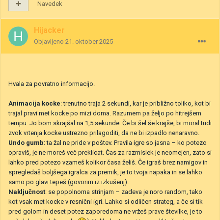
Navedek
Hijacker
Objavljeno
21. oktober 2025
Hvala za povratno informacijo.
Animacija kocke
: trenutno traja 2 sekundi, kar je približno toliko, kot bi
trajal pravi met kocke po mizi doma. Razumem pa željo po hitrejšem
tempu. Jo bom skrajšal na 1,5 sekunde. Če bi šel še krajše, bi moral tudi
zvok vrtenja kocke ustrezno prilagoditi, da ne bi izpadlo nenaravno.
Undo gumb
: ta žal ne pride v poštev. Pravila igre so jasna – ko potezo
opraviš, je ne moreš več preklicat. Čas za razmislek je neomejen, zato si
lahko pred potezo vzameš kolikor časa želiš. Če igraš brez namigov in
spregledaš boljšega igralca za premik, je to tvoja napaka in se lahko
samo po glavi tepeš (govorim iz izkušenj).
Naključnost
: se popolnoma strinjam – zadeva je noro random, tako
kot vsak met kocke v resnični igri. Lahko si odličen strateg, a če si tik
pred golom in deset potez zaporedoma ne vržeš prave številke, je to