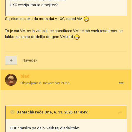
LXC verzija ima to omejitev?
Sej nism nc reku da mors dat v LXC, nared VM
To je car VM-ov in virtualk, ce specificen VM ne rab vseh resourcov, se
lahko zacasno dodelijo drugem VMu itd
Navedek
blad
Objavljeno
6. november 2025
DaMachk
reče Dne, 6. 11. 2025 at 14:49:
EDIT: mislim pa da bi velik raj gledal tole: