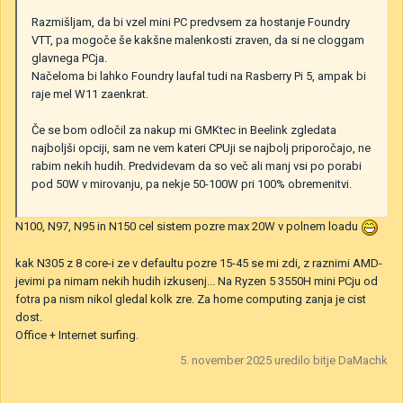
Razmišljam, da bi vzel mini PC predvsem za hostanje Foundry
VTT, pa mogoče še kakšne malenkosti zraven, da si ne cloggam
glavnega PCja.
Načeloma bi lahko Foundry laufal tudi na Rasberry Pi 5, ampak bi
raje mel W11 zaenkrat.
Če se bom odločil za nakup mi GMKtec in Beelink zgledata
najboljši opciji, sam ne vem kateri CPUji se najbolj priporočajo, ne
rabim nekih hudih. Predvidevam da so več ali manj vsi po porabi
pod 50W v mirovanju, pa nekje 50-100W pri 100% obremenitvi.
N100, N97, N95 in N150 cel sistem pozre max 20W v polnem loadu
kak N305 z 8 core-i ze v defaultu pozre 15-45 se mi zdi, z raznimi AMD-
jevimi pa nimam nekih hudih izkusenj... Na Ryzen 5 3550H mini PCju od
fotra pa nism nikol gledal kolk zre. Za home computing zanja je cist
dost.
Office + Internet surfing.
5. november 2025
uredilo bitje DaMachk