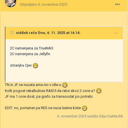
Objavljeno
6. november 2025
viddek
reče Dne, 6. 11. 2025 at 14:14:
2C namenjena za TrueNAS
2C namenjena za Jellyfin
zmanjka Cjev
TN in JF ne nucata ama nic v idle-u
Kolk pogost rekalkuliras RAID5 da rabs skoz 2 core-a?
JF ma 1 core dost, pa grafo za transcodat po potrebi.
EDIT: no, portainer pa RES ne nuca lastne kiste
6. november 2025
uredilo bitje DaMachk