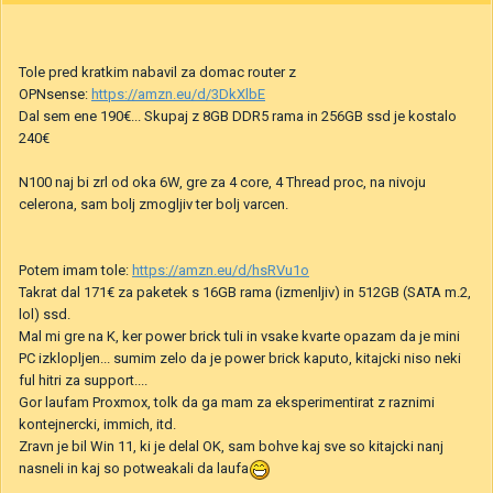
Tole pred kratkim nabavil za domac router z
OPNsense:
https://amzn.eu/d/3DkXlbE
Dal sem ene 190€... Skupaj z 8GB DDR5 rama in 256GB ssd je kostalo
240€
N100 naj bi zrl od oka 6W, gre za 4 core, 4 Thread proc, na nivoju
celerona, sam bolj zmogljiv ter bolj varcen.
Potem imam tole:
https://amzn.eu/d/hsRVu1o
Takrat dal 171€ za paketek s 16GB rama (izmenljiv) in 512GB (SATA m.2,
lol) ssd.
Mal mi gre na K, ker power brick tuli in vsake kvarte opazam da je mini
PC izklopljen... sumim zelo da je power brick kaputo, kitajcki niso neki
ful hitri za support....
Gor laufam Proxmox, tolk da ga mam za eksperimentirat z raznimi
kontejnercki, immich, itd.
Zravn je bil Win 11, ki je delal OK, sam bohve kaj sve so kitajcki nanj
nasneli in kaj so potweakali da laufa