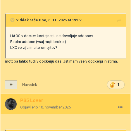
viddek
reče Dne, 6. 11. 2025 at 19:02:
HAOS v docker kontejnerju ne dovoljuje addonov.
Rabim addone (vsaj mqtt broker)
LXC verzija ima to omejitev?
mqtt pa lahko tudi v dockerju das. Jst mam vse v dockerju in stima.
Navedek
1
PS5 Lover
Objavljeno
10. november 2025