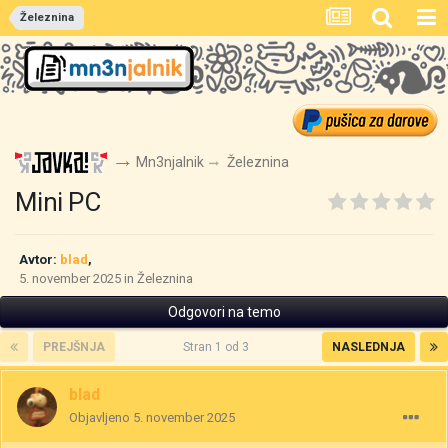
Železnina
Mn3njalnik
Železnina
Mini PC
Avtor:
blad
,
5. november 2025
in
Železnina
Odgovori na temo
PREJŠNJA
Stran 1 od 3
NASLEDNJA
blad
Objavljeno
5. november 2025