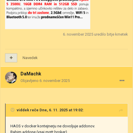
6. november 2025
uredilo bitje kmetek
Navedek
DaMachk
Objavljeno
6. november 2025
viddek
reče Dne, 6. 11. 2025 at 19:02:
HAOS v docker kontejnerju ne dovoljuje addonov.
Rabim addone (vsaj mqtt broker)