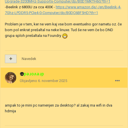
Upgrade-3200MHz-Supports-Computer/dp/B0D1MKTH6G?th=1
-Beelink z 6800U za cca 400€ -
https://www.amazon.de/-/en/Beelink-4-
7Ghz-LPDDR5-PCIe4-0-Computer/dp/B0DC6BF5HD?th=1
Problem je v tem, ker ne vem kaj vse bom eventuelno gor nametu oz. če
bom pol enkrat prešaltal na neke linuxe. Tud še ne vem če bo DND
grupa sploh prešaltala na Foundry
Navedek
👽
drevored
Objavljeno
6. november 2025
ampak to je mini pc namenjen za desktop? al zakaj ma wifi in dva
hdmija