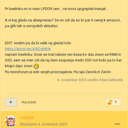
Pr beelinku mi ni vsec LPDDR ram... ne mors upgrejdat/menjat...
A si kej gledu na aliexpressu? Se mi zdi da so kr par € cenej k amazon,
pa glih tak iz evropskih skladisc.
EDIT: mislim pa da bi velik raj gledal tole:
https://amzn.eu/d/bDsHK9r
napram beelinku. Sicer se mal nabere vec kesa ko das zravn se RAM in
SSD, sam se men zdi da raj dam azupanja vredn SSD not kokr pa to kar
kitajci dajo zravn
Pa minisforum je edn vecjih proizvajalcev. Pa raje Zen4 kot Zen3+.
6. november 2025
uredilo bitje DaMachk
Navedek
1
viddek
Objavljeno
6. november 2025