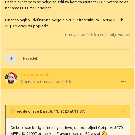
En thin client bom se nekje spizdil za homeassistant OS in potem se en
noname N100 za Portainer.
Financo najbolj definitivno bolijo diski in infrastruktura. Faking 2.5Gb
APji so dragi za popizdit.
6. november 2025
uredilo bitje viddek
Navedek
magični kralj
Objavljeno
6. november 2025
viddek
reče Dne, 6. 11. 2025 at 11:57:
Ce kdo isce budget friendly zadevo, so odrabljeni Optiplexi 3070
MFF z i3-9100T precej kul. Zraven dobis se PCIe slot