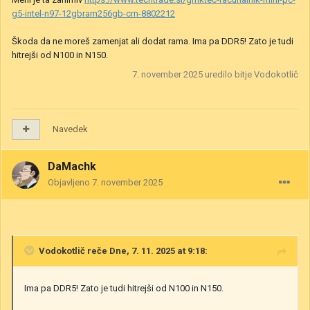
g5-intel-n97-12gbram256gb-crn-8802212
Škoda da ne moreš zamenjat ali dodat rama. Ima pa DDR5! Zato je tudi
hitrejši od N100 in N150.
7. november 2025
uredilo bitje Vodokotlič
Navedek
DaMachk
Objavljeno
7. november 2025
Vodokotlič
reče Dne, 7. 11. 2025 at 9:18:
Ima pa DDR5! Zato je tudi hitrejši od N100 in N150.