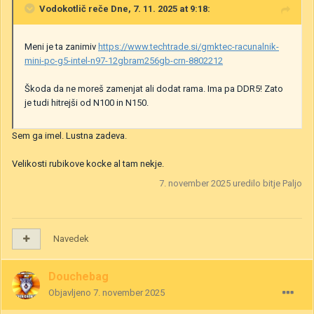
Vodokotlič
reče Dne, 7. 11. 2025 at 9:18:
Meni je ta zanimiv
https://www.techtrade.si/gmktec-racunalnik-
mini-pc-g5-intel-n97-12gbram256gb-crn-8802212
Škoda da ne moreš zamenjat ali dodat rama. Ima pa DDR5! Zato
je tudi hitrejši od N100 in N150.
Sem ga imel. Lustna zadeva.
Velikosti rubikove kocke al tam nekje.
7. november 2025
uredilo bitje Paljo
Navedek
Douchebag
Objavljeno
7. november 2025