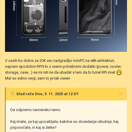
V casih ko dobis za 20€ vec nadgradljiv miniPC na x86 arhitekturi,
napram spodobni RPI5-ki z vsemi potrebnimi dodatki (power, cooler,
storage, case...) se mi niti ne da ubadat s tem da bi hotel RPi imet
Mal so edino vecji, sam to je tak vseen
blad
reče Dne, 5. 11. 2025 at 12:07:
Da odpremo namensko temo.
Kaj imate, za kaj uporabljate, kakšne so dosedanje izkušnje, kaj
priporočate, in kaj si želite?