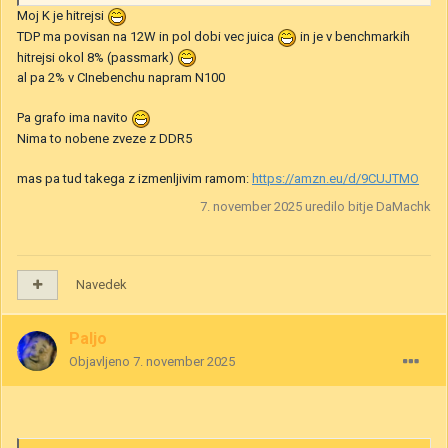
Moj K je hitrejsi
TDP ma povisan na 12W in pol dobi vec juica
in je v benchmarkih
hitrejsi okol 8% (passmark)
al pa 2% v CInebenchu napram N100
Pa grafo ima navito
Nima to nobene zveze z DDR5
mas pa tud takega z izmenljivim ramom:
https://amzn.eu/d/9CUJTMO
7. november 2025
uredilo bitje DaMachk
Navedek
Paljo
Objavljeno
7. november 2025