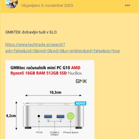
Objavljeno
6. november 2025
GMKTEK dobavljiv tudi v SLO.
https://www.techtrade.si/search?
adv=false&cid=0&mid=0&vid=0&q=gmktec&sid=false&isc=true