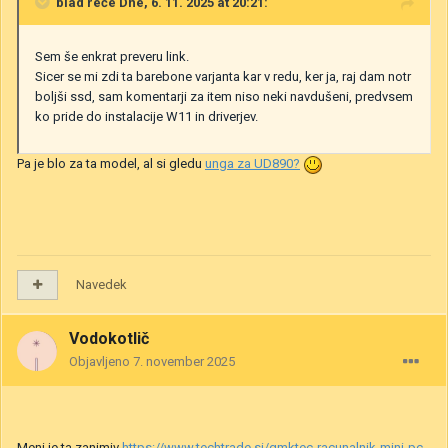
blad
reče Dne, 6. 11. 2025 at 20:21:
Sem še enkrat preveru link.
Sicer se mi zdi ta barebone varjanta kar v redu, ker ja, raj dam notr
boljši ssd, sam komentarji za item niso neki navdušeni, predvsem
ko pride do instalacije W11 in driverjev.
Pa je blo za ta model, al si gledu
unga za UD890?
Navedek
Vodokotlič
Objavljeno
7. november 2025
Meni je ta zanimiv
https://www.techtrade.si/gmktec-racunalnik-mini-pc-