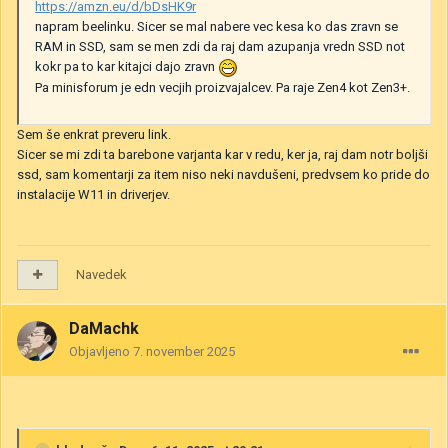
https://amzn.eu/d/bDsHK9r
napram beelinku. Sicer se mal nabere vec kesa ko das zravn se
RAM in SSD, sam se men zdi da raj dam azupanja vredn SSD not
kokr pa to kar kitajci dajo zravn
Pa minisforum je edn vecjih proizvajalcev. Pa raje Zen4 kot Zen3+.
Sem še enkrat preveru link.
Sicer se mi zdi ta barebone varjanta kar v redu, ker ja, raj dam notr boljši
ssd, sam komentarji za item niso neki navdušeni, predvsem ko pride do
instalacije W11 in driverjev.
Navedek
DaMachk
Objavljeno
7. november 2025