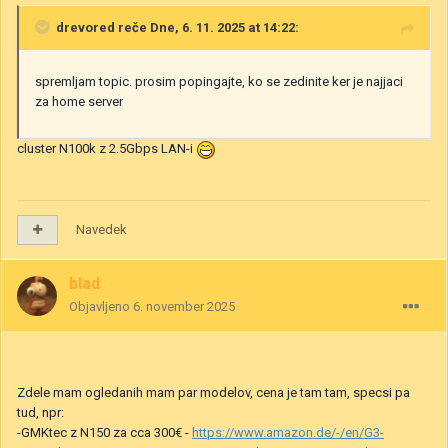
drevored
reče Dne, 6. 11. 2025 at 14:22:
spremljam topic. prosim popingajte, ko se zedinite ker je najjaci
za home server
cluster N100k z 2.5Gbps LAN-i
Navedek
blad
Objavljeno
6. november 2025
Zdele mam ogledanih mam par modelov, cena je tam tam, specsi pa
tud, npr:
-GMKtec z N150 za cca 300€ -
https://www.amazon.de/-/en/G3-