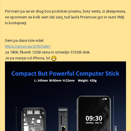
Pol mam pa se en drug box podoben prvemu, brez venta, iz aliexpressa,
ne spomnem se kolk sem dal zanj, tud laufa Proxmoxx gor in razni VMji
in kontejnerji.
Sem pa dans tole videl:
https://amzn.eu/d/3trQaN1
za 180€, fiksnih 12GB rama in izmenljiv 512GB disk.
Je pa manjsi od iPhona, lol