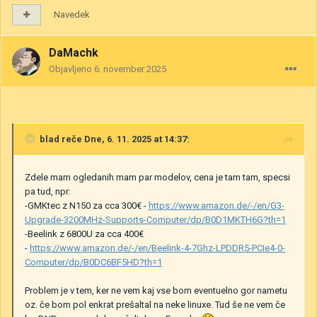
Navedek
DaMachk
Objavljeno
6. november 2025
blad
reče Dne, 6. 11. 2025 at 14:37:
Zdele mam ogledanih mam par modelov, cena je tam tam, specsi
pa tud, npr:
-GMKtec z N150 za cca 300€ -
https://www.amazon.de/-/en/G3-
Upgrade-3200MHz-Supports-Computer/dp/B0D1MKTH6G?th=1
-Beelink z 6800U za cca 400€
-
https://www.amazon.de/-/en/Beelink-4-7Ghz-LPDDR5-PCIe4-0-
Computer/dp/B0DC6BF5HD?th=1
Problem je v tem, ker ne vem kaj vse bom eventuelno gor nametu
oz. če bom pol enkrat prešaltal na neke linuxe. Tud še ne vem če