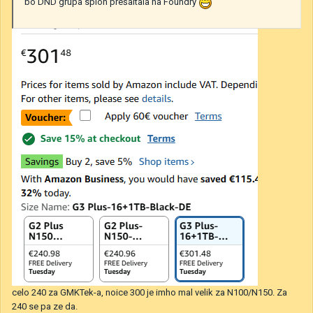
bo DND grupa sploh prešaltala na Foundry
celo 240 za GMKTek-a, noice 300 je imho mal velik za N100/N150. Za
240 se pa ze da.