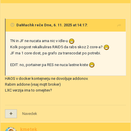
DaMachk
reče Dne, 6. 11. 2025 at 14:17:
TN in JF ne nucata ama nic v idle-u
Kolk pogost rekalkuliras RAID5 da rabs skoz 2 core-a?
JF ma 1 core dost, pa grafo za transcodat po potrebi.
EDIT: no, portainer pa RES ne nuca lastne kiste
HAOS v docker kontejnerju ne dovoljuje addonov.
Rabim addone (vsaj mqtt broker)
LXC verzija ima to omejitev?
Navedek
kmetek