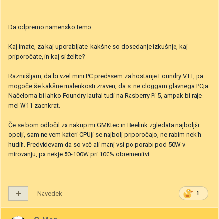
Da odpremo namensko temo.
Kaj imate, za kaj uporabljate, kakšne so dosedanje izkušnje, kaj
priporočate, in kaj si želite?
Razmišljam, da bi vzel mini PC predvsem za hostanje Foundry VTT, pa
mogoče še kakšne malenkosti zraven, da si ne cloggam glavnega PCja.
Načeloma bi lahko Foundry laufal tudi na Rasberry Pi 5, ampak bi raje
mel W11 zaenkrat.
Če se bom odločil za nakup mi GMKtec in Beelink zgledata najboljši
opciji, sam ne vem kateri CPUji se najbolj priporočajo, ne rabim nekih
hudih. Predvidevam da so več ali manj vsi po porabi pod 50W v
mirovanju, pa nekje 50-100W pri 100% obremenitvi.
Navedek
1