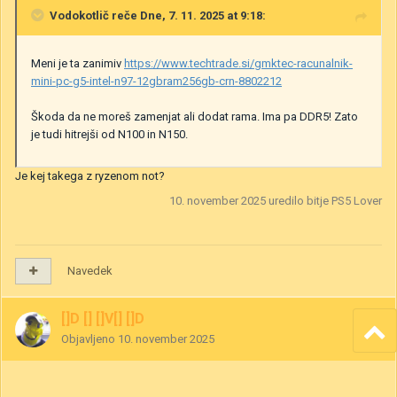
Vodokotlič
reče Dne, 7. 11. 2025 at 9:18:
Meni je ta zanimiv
https://www.techtrade.si/gmktec-racunalnik-
mini-pc-g5-intel-n97-12gbram256gb-crn-8802212
Škoda da ne moreš zamenjat ali dodat rama. Ima pa DDR5! Zato
je tudi hitrejši od N100 in N150.
Je kej takega z ryzenom not?
10. november 2025
uredilo bitje PS5 Lover
Navedek
[]D [] []V[] []D
Objavljeno
10. november 2025