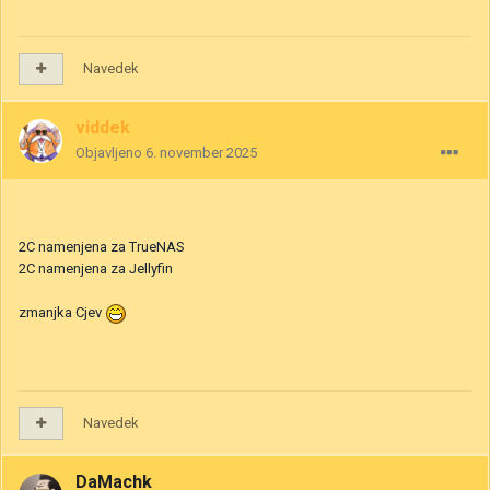
Navedek
viddek
Objavljeno
6. november 2025
2C namenjena za TrueNAS
2C namenjena za Jellyfin
zmanjka Cjev
Navedek
DaMachk