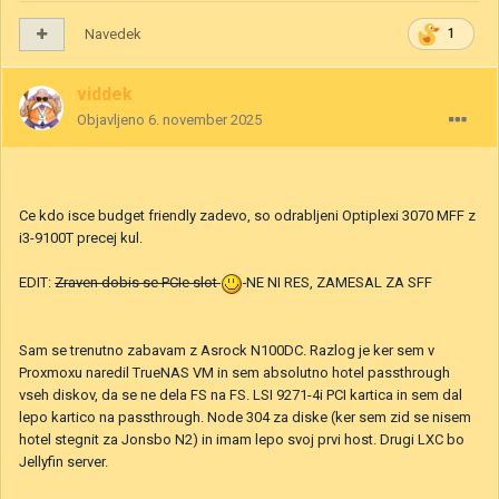
Navedek
1
viddek
Objavljeno
6. november 2025
Ce kdo isce budget friendly zadevo, so odrabljeni Optiplexi 3070 MFF z
i3-9100T precej kul.
EDIT:
Zraven dobis se PCIe slot
NE NI RES, ZAMESAL ZA SFF
Sam se trenutno zabavam z Asrock N100DC. Razlog je ker sem v
Proxmoxu naredil TrueNAS VM in sem absolutno hotel passthrough
vseh diskov, da se ne dela FS na FS. LSI 9271-4i PCI kartica in sem dal
lepo kartico na passthrough. Node 304 za diske (ker sem zid se nisem
hotel stegnit za Jonsbo N2) in imam lepo svoj prvi host. Drugi LXC bo
Jellyfin server.