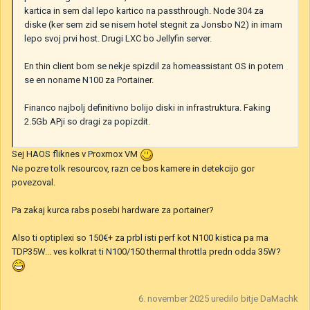
kartica in sem dal lepo kartico na passthrough. Node 304 za
diske (ker sem zid se nisem hotel stegnit za Jonsbo N2) in imam
lepo svoj prvi host. Drugi LXC bo Jellyfin server.
En thin client bom se nekje spizdil za homeassistant OS in potem
se en noname N100 za Portainer.
Financo najbolj definitivno bolijo diski in infrastruktura. Faking
2.5Gb APji so dragi za popizdit.
Sej HAOS fliknes v Proxmox VM
Ne pozre tolk resourcov, razn ce bos kamere in detekcijo gor
povezoval.
Pa zakaj kurca rabs posebi hardware za portainer?
Also ti optiplexi so 150€+ za prbl isti perf kot N100 kistica pa ma
TDP35W... ves kolkrat ti N100/150 thermal throttla predn odda 35W?
6. november 2025
uredilo bitje DaMachk