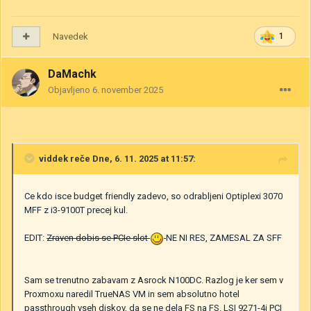
Navedek
1
DaMachk
Objavljeno
6. november 2025
viddek
reče Dne, 6. 11. 2025 at 11:57:
Ce kdo isce budget friendly zadevo, so odrabljeni Optiplexi 3070
MFF z i3-9100T precej kul.
EDIT:
Zraven dobis se PCIe slot
NE NI RES, ZAMESAL ZA SFF
Sam se trenutno zabavam z Asrock N100DC. Razlog je ker sem v
Proxmoxu naredil TrueNAS VM in sem absolutno hotel
passthrough vseh diskov, da se ne dela FS na FS. LSI 9271-4i PCI