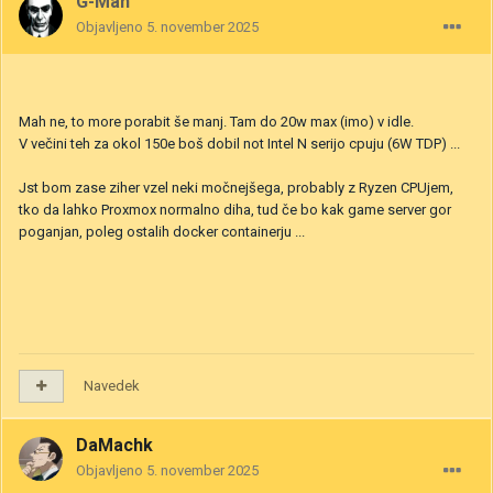
G-Man
Objavljeno
5. november 2025
Mah ne, to more porabit še manj. Tam do 20w max (imo) v idle.
V večini teh za okol 150e boš dobil not Intel N serijo cpuju (6W TDP) ...
Jst bom zase ziher vzel neki močnejšega, probably z Ryzen CPUjem,
tko da lahko Proxmox normalno diha, tud če bo kak game server gor
poganjan, poleg ostalih docker containerju ...
Navedek
DaMachk
Objavljeno
5. november 2025