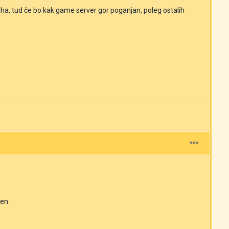
a, tud če bo kak game server gor poganjan, poleg ostalih
cen.