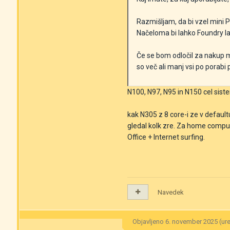
Razmišljam, da bi vzel mini
Načeloma bi lahko Foundry la
Če se bom odločil za nakup mi
so več ali manj vsi po porab
N100, N97, N95 in N150 cel si
kak N305 z 8 core-i ze v defaul
gledal kolk zre. Za home computi
Office + Internet surfing.
Navedek
Objavljeno
6. november 2025
(ur