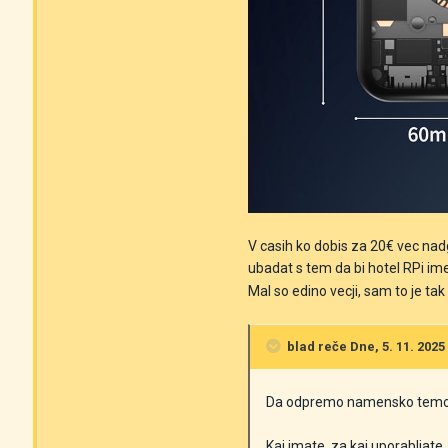
V casih ko dobis za 20€ vec nadg
ubadat s tem da bi hotel RPi im
Mal so edino vecji, sam to je ta
blad
reče Dne, 5. 11. 2025 
Da odpremo namensko temo
Kaj imate, za kaj uporabljate,