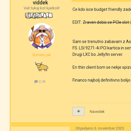
viddek
Več tukaj kot kjerkoli!
Ce kdo isce budget friendly zade
EDIT:
Zraven dobis se PCIe slot
Sam se trenutno zabavam z Asr
FS. LSI 9271-4i PCI kartica in s
Drugi LXC bo Jellyfin server.
Rumeni jak
En thin client bom se nekje sp
Financo najbolj definitivno bolijo
2,3k
Navedek
Objavljeno
6. november 2025