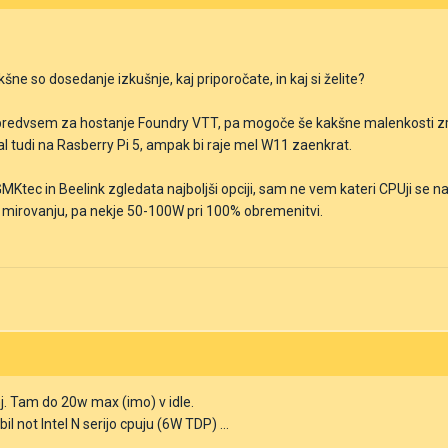
kšne so dosedanje izkušnje, kaj priporočate, in kaj si želite?
 predvsem za hostanje Foundry VTT, pa mogoče še kakšne malenkosti zr
l tudi na Rasberry Pi 5, ampak bi raje mel W11 zaenkrat.
MKtec in Beelink zgledata najboljši opciji, sam ne vem kateri CPUji se n
v mirovanju, pa nekje 50-100W pri 100% obremenitvi.
j. Tam do 20w max (imo) v idle.
il not Intel N serijo cpuju (6W TDP) ...