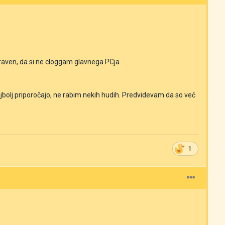
aven, da si ne cloggam glavnega PCja.
ajbolj priporočajo, ne rabim nekih hudih. Predvidevam da so več
1