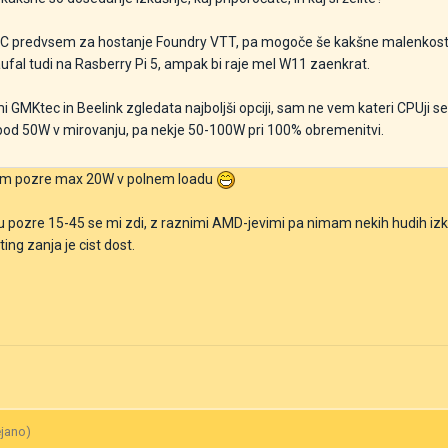
 PC predvsem za hostanje Foundry VTT, pa mogoče še kakšne malenkosti
ufal tudi na Rasberry Pi 5, ampak bi raje mel W11 zaenkrat.
 GMKtec in Beelink zgledata najboljši opciji, sam ne vem kateri CPUji s
i pod 50W v mirovanju, pa nekje 50-100W pri 100% obremenitvi.
stem pozre max 20W v polnem loadu
tu pozre 15-45 se mi zdi, z raznimi AMD-jevimi pa nimam nekih hudih izk
ng zanja je cist dost.
ejano)