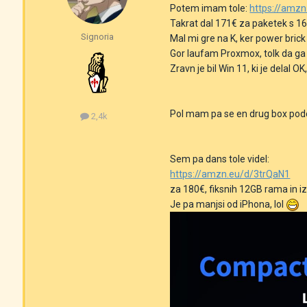
Potem imam tole:
https://amz
Takrat dal 171€ za paketek s 16
Signoria
Mal mi gre na K, ker power brick 
Gor laufam Proxmox, tolk da ga 
Zravn je bil Win 11, ki je delal 
Pol mam pa se en drug box podob
2,4k
Sem pa dans tole videl:
https://amzn.eu/d/3trQaN1
za 180€, fiksnih 12GB rama in i
Je pa manjsi od iPhona, lol