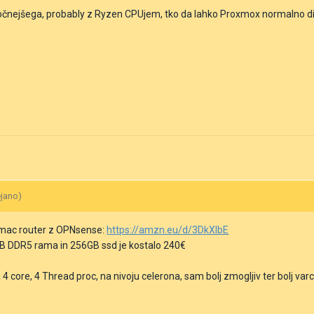
očnejšega, probably z Ryzen CPUjem, tko da lahko Proxmox normalno dih
ejano)
omac router z OPNsense:
https://amzn.eu/d/3DkXlbE
GB DDR5 rama in 256GB ssd je kostalo 240€
 4 core, 4 Thread proc, na nivoju celerona, sam bolj zmogljiv ter bolj var