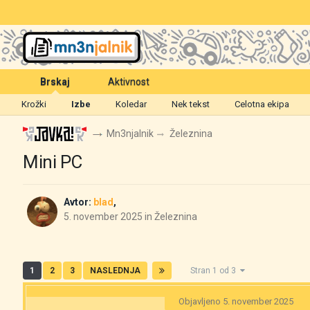
Brskaj
Aktivnost
Krožki
Izbe
Koledar
Nek tekst
Celotna ekipa
Mn3njalnik
Železnina
Mini PC
Avtor:
blad
,
5. november 2025
in
Železnina
1
2
3
NASLEDNJA
Stran 1 od 3
Objavljeno
5. november 2025