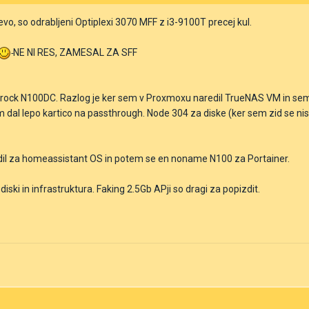
vo, so odrabljeni Optiplexi 3070 MFF z i3-9100T precej kul.
NE NI RES, ZAMESAL ZA SFF
ock N100DC. Razlog je ker sem v Proxmoxu naredil TrueNAS VM in sem a
em dal lepo kartico na passthrough. Node 304 za diske (ker sem zid se ni
izdil za homeassistant OS in potem se en noname N100 za Portainer.
 diski in infrastruktura. Faking 2.5Gb APji so dragi za popizdit.