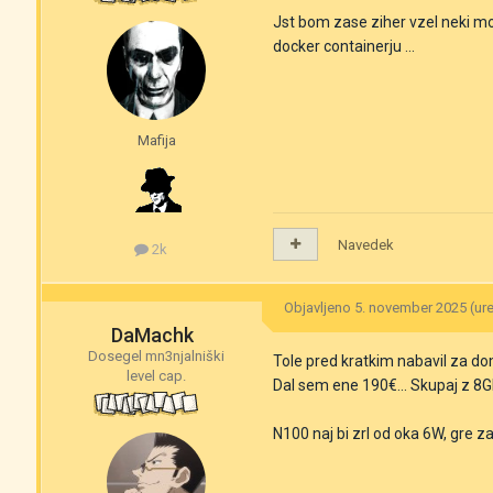
Jst bom zase ziher vzel neki m
docker containerju ...
Mafija
Navedek
2k
Objavljeno
5. november 2025
(ur
DaMachk
Dosegel mn3njalniški
Tole pred kratkim nabavil za d
level cap.
Dal sem ene 190€... Skupaj z 8
N100 naj bi zrl od oka 6W, gre za