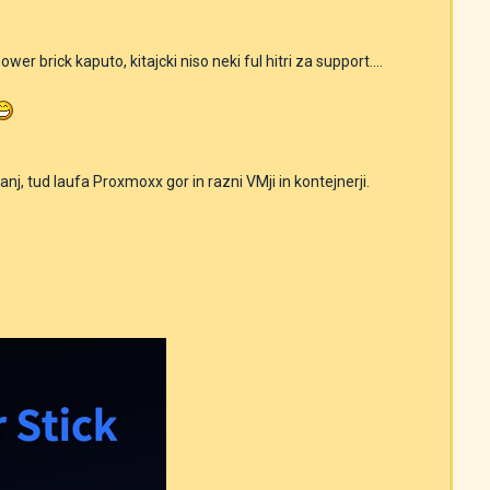
er brick kaputo, kitajcki niso neki ful hitri za support....
, tud laufa Proxmoxx gor in razni VMji in kontejnerji.