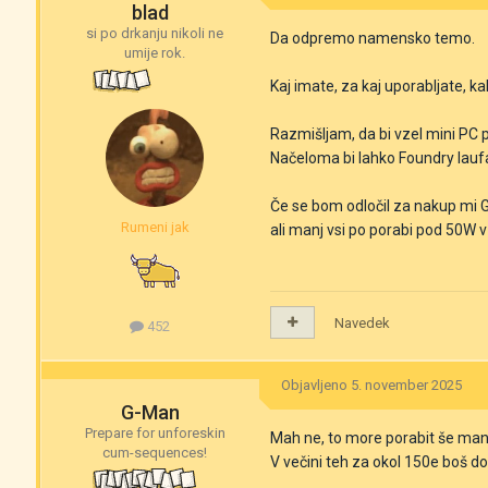
blad
si po drkanju nikoli ne
Da odpremo namensko temo.
umije rok.
Kaj imate, za kaj uporabljate, ka
Razmišljam, da bi vzel mini PC
Načeloma bi lahko Foundry laufa
Če se bom odločil za nakup mi G
Rumeni jak
ali manj vsi po porabi pod 50W 
Navedek
452
Objavljeno
5. november 2025
G-Man
Prepare for unforeskin
Mah ne, to more porabit še man
cum-sequences!
V večini teh za okol 150e boš dob