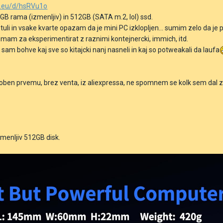
n.eu/d/hsRVu1o
GB rama (izmenljiv) in 512GB (SATA m.2, lol) ssd.
tuli in vsake kvarte opazam da je mini PC izklopljen... sumim zelo da je pow
mam za eksperimentirat z raznimi kontejnercki, immich, itd.
OK, sam bohve kaj sve so kitajcki nanj nasneli in kaj so potweakali da laufa
en prvemu, brez venta, iz aliexpressa, ne spomnem se kolk sem dal zanj
zmenljiv 512GB disk.