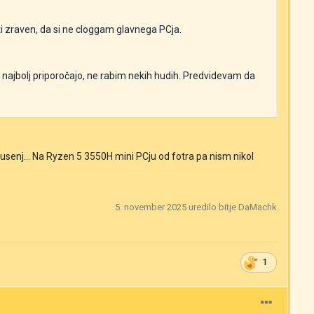
 zraven, da si ne cloggam glavnega PCja.
e najbolj priporočajo, ne rabim nekih hudih. Predvidevam da
usenj... Na Ryzen 5 3550H mini PCju od fotra pa nism nikol
5. november 2025
uredilo bitje DaMachk
1