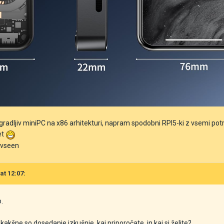
radljiv miniPC na x86 arhitekturi, napram spodobni RPI5-ki z vsemi potreb
et
k vseen
at 12:07:
.
 kakšne so dosedanje izkušnje, kaj priporočate, in kaj si želite?