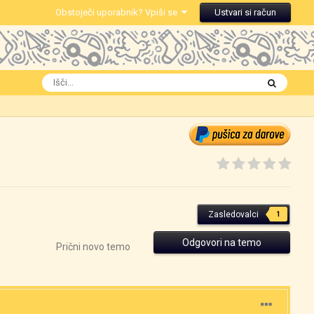
Obstoječi uporabnik? Vpiši se
Ustvari si račun
Zasledovalci
1
Odgovori na temo
Prični novo temo