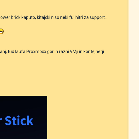
er brick kaputo, kitajcki niso neki ful hitri za support....
, tud laufa Proxmoxx gor in razni VMji in kontejnerji.