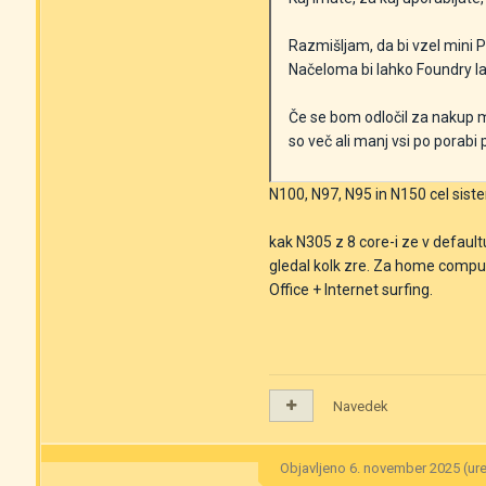
Razmišljam, da bi vzel mini
Načeloma bi lahko Foundry la
Če se bom odločil za nakup mi
so več ali manj vsi po porab
N100, N97, N95 in N150 cel si
kak N305 z 8 core-i ze v defaul
gledal kolk zre. Za home computi
Office + Internet surfing.
Navedek
Objavljeno
6. november 2025
(ur