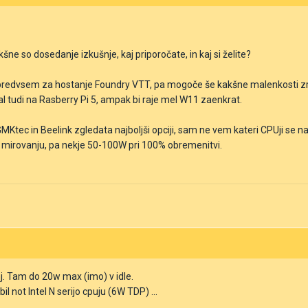
kšne so dosedanje izkušnje, kaj priporočate, in kaj si želite?
 predvsem za hostanje Foundry VTT, pa mogoče še kakšne malenkosti zr
l tudi na Rasberry Pi 5, ampak bi raje mel W11 zaenkrat.
MKtec in Beelink zgledata najboljši opciji, sam ne vem kateri CPUji se n
v mirovanju, pa nekje 50-100W pri 100% obremenitvi.
j. Tam do 20w max (imo) v idle.
il not Intel N serijo cpuju (6W TDP) ...