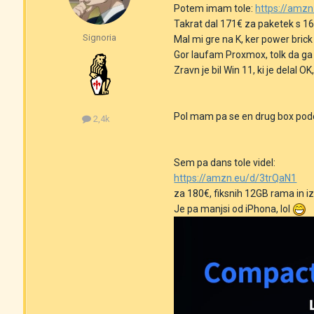
Potem imam tole:
https://amz
Takrat dal 171€ za paketek s 16
Signoria
Mal mi gre na K, ker power brick 
Gor laufam Proxmox, tolk da ga 
Zravn je bil Win 11, ki je delal 
Pol mam pa se en drug box podob
2,4k
Sem pa dans tole videl:
https://amzn.eu/d/3trQaN1
za 180€, fiksnih 12GB rama in i
Je pa manjsi od iPhona, lol