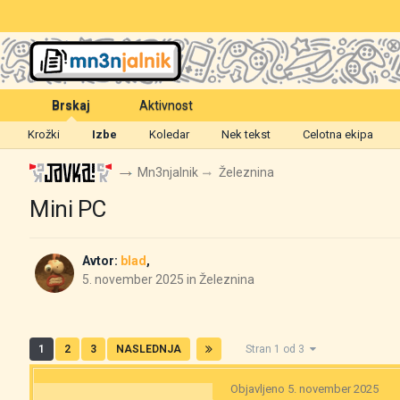
Brskaj
Aktivnost
Krožki
Izbe
Koledar
Nek tekst
Celotna ekipa
Mn3njalnik
Železnina
Mini PC
Avtor:
blad
,
5. november 2025
in
Železnina
1
2
3
NASLEDNJA
Stran 1 od 3
Objavljeno
5. november 2025