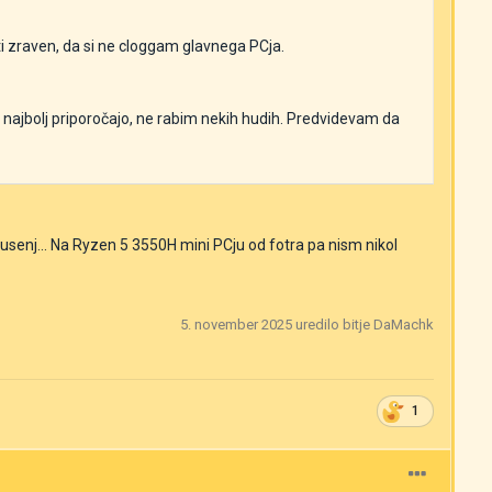
 zraven, da si ne cloggam glavnega PCja.
e najbolj priporočajo, ne rabim nekih hudih. Predvidevam da
usenj... Na Ryzen 5 3550H mini PCju od fotra pa nism nikol
5. november 2025
uredilo bitje DaMachk
1