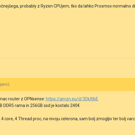
očnejšega, probably z Ryzen CPUjem, tko da lahko Proxmox normalno dih
ejano)
omac router z OPNsense:
https://amzn.eu/d/3DkXlbE
GB DDR5 rama in 256GB ssd je kostalo 240€
 4 core, 4 Thread proc, na nivoju celerona, sam bolj zmogljiv ter bolj var