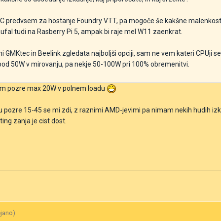
 PC predvsem za hostanje Foundry VTT, pa mogoče še kakšne malenkosti
ufal tudi na Rasberry Pi 5, ampak bi raje mel W11 zaenkrat.
 GMKtec in Beelink zgledata najboljši opciji, sam ne vem kateri CPUji s
i pod 50W v mirovanju, pa nekje 50-100W pri 100% obremenitvi.
stem pozre max 20W v polnem loadu
tu pozre 15-45 se mi zdi, z raznimi AMD-jevimi pa nimam nekih hudih izk
ng zanja je cist dost.
ejano)