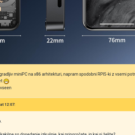
radljiv miniPC na x86 arhitekturi, napram spodobni RPI5-ki z vsemi potreb
et
k vseen
at 12:07:
.
 kakšne so dosedanje izkušnje, kaj priporočate, in kaj si želite?