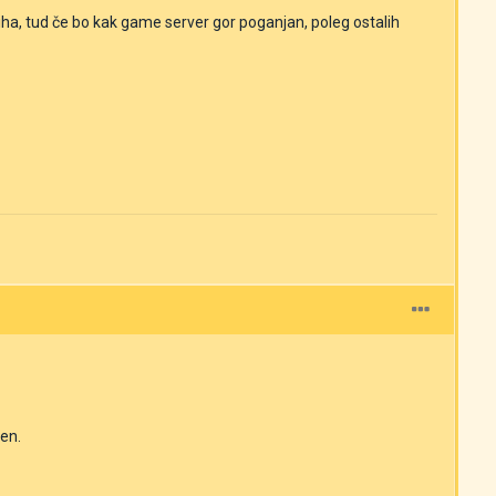
a, tud če bo kak game server gor poganjan, poleg ostalih
cen.