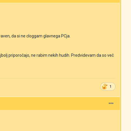
aven, da si ne cloggam glavnega PCja.
ajbolj priporočajo, ne rabim nekih hudih. Predvidevam da so več
1