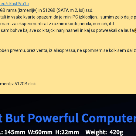
n.eu/d/hsRVu1o
GB rama (izmenljiv) in 512GB (SATA m.2, lol) ssd.
tuli in vsake kvarte opazam da je mini PC izklopljen... sumim zelo da je pow
mam za eksperimentirat z raznimi kontejnercki, immich, itd.
OK, sam bohve kaj sve so kitajcki nanj nasneli in kaj so potweakali da laufa
en prvemu, brez venta, iz aliexpressa, ne spomnem se kolk sem dal zanj
zmenljiv 512GB disk.