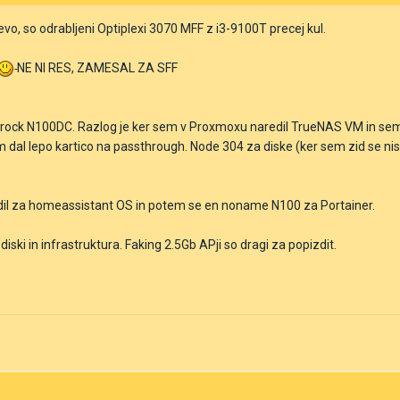
vo, so odrabljeni Optiplexi 3070 MFF z i3-9100T precej kul.
NE NI RES, ZAMESAL ZA SFF
ock N100DC. Razlog je ker sem v Proxmoxu naredil TrueNAS VM in sem a
em dal lepo kartico na passthrough. Node 304 za diske (ker sem zid se ni
izdil za homeassistant OS in potem se en noname N100 za Portainer.
 diski in infrastruktura. Faking 2.5Gb APji so dragi za popizdit.