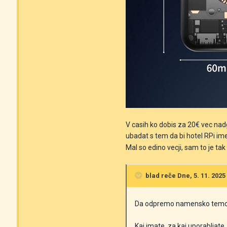
V casih ko dobis za 20€ vec nadg
ubadat s tem da bi hotel RPi im
Mal so edino vecji, sam to je ta
blad
reče Dne, 5. 11. 2025 
Da odpremo namensko temo
Kaj imate, za kaj uporabljate,