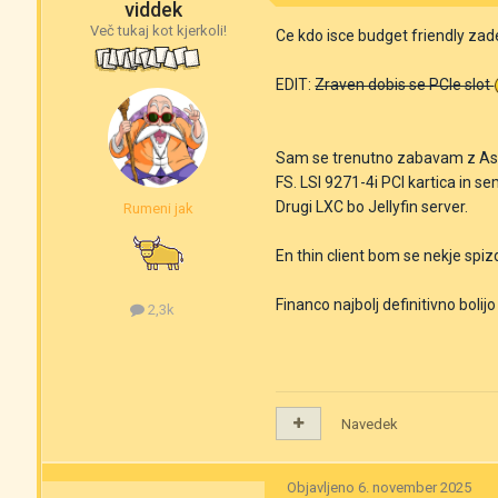
viddek
Več tukaj kot kjerkoli!
Ce kdo isce budget friendly zade
EDIT:
Zraven dobis se PCIe slot
Sam se trenutno zabavam z Asr
FS. LSI 9271-4i PCI kartica in s
Drugi LXC bo Jellyfin server.
Rumeni jak
En thin client bom se nekje sp
Financo najbolj definitivno bolijo
2,3k
Navedek
Objavljeno
6. november 2025