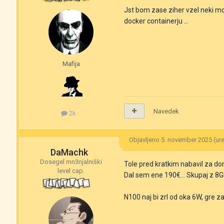
Jst bom zase ziher vzel neki m
docker containerju ...
Mafija
Navedek
2k
Objavljeno
5. november 2025
(ur
DaMachk
Dosegel mn3njalniški
Tole pred kratkim nabavil za d
level cap.
Dal sem ene 190€... Skupaj z 8
N100 naj bi zrl od oka 6W, gre za