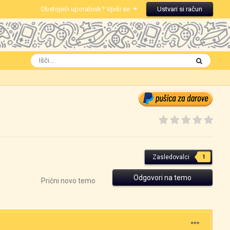
Obstoječi uporabnik? Vpiši se
Ustvari si račun
Zasledovalci
1
Odgovori na temo
Prični novo temo