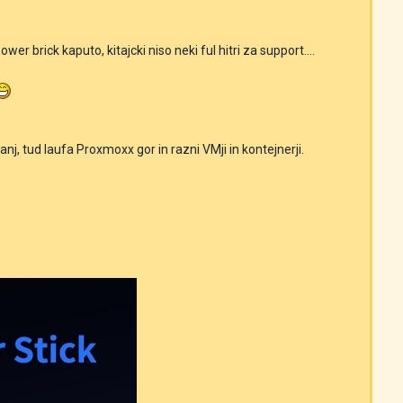
er brick kaputo, kitajcki niso neki ful hitri za support....
, tud laufa Proxmoxx gor in razni VMji in kontejnerji.