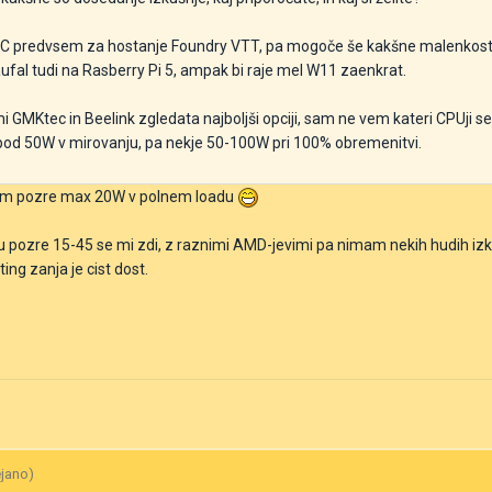
 PC predvsem za hostanje Foundry VTT, pa mogoče še kakšne malenkosti
ufal tudi na Rasberry Pi 5, ampak bi raje mel W11 zaenkrat.
 GMKtec in Beelink zgledata najboljši opciji, sam ne vem kateri CPUji s
i pod 50W v mirovanju, pa nekje 50-100W pri 100% obremenitvi.
stem pozre max 20W v polnem loadu
tu pozre 15-45 se mi zdi, z raznimi AMD-jevimi pa nimam nekih hudih izk
ng zanja je cist dost.
ejano)