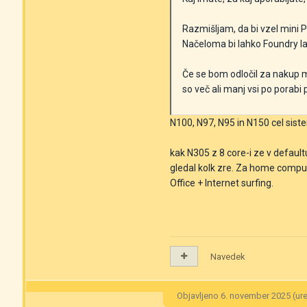
Razmišljam, da bi vzel mini
Načeloma bi lahko Foundry la
Če se bom odločil za nakup mi
so več ali manj vsi po porab
N100, N97, N95 in N150 cel si
kak N305 z 8 core-i ze v defaul
gledal kolk zre. Za home computi
Office + Internet surfing.
Navedek
Objavljeno
6. november 2025
(ur