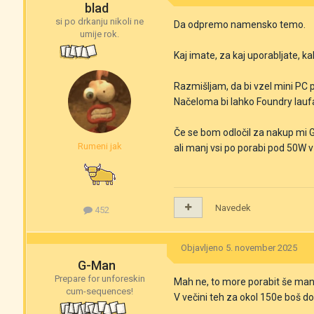
blad
si po drkanju nikoli ne
Da odpremo namensko temo.
umije rok.
Kaj imate, za kaj uporabljate, ka
Razmišljam, da bi vzel mini PC
Načeloma bi lahko Foundry laufa
Če se bom odločil za nakup mi G
Rumeni jak
ali manj vsi po porabi pod 50W 
Navedek
452
Objavljeno
5. november 2025
G-Man
Prepare for unforeskin
Mah ne, to more porabit še man
cum-sequences!
V večini teh za okol 150e boš dob