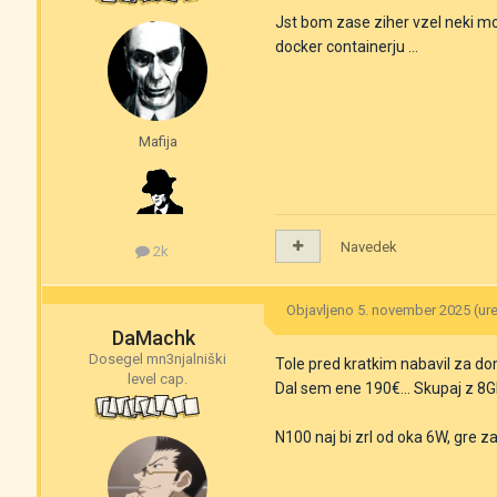
Jst bom zase ziher vzel neki m
docker containerju ...
Mafija
Navedek
2k
Objavljeno
5. november 2025
(ur
DaMachk
Dosegel mn3njalniški
Tole pred kratkim nabavil za d
level cap.
Dal sem ene 190€... Skupaj z 8
N100 naj bi zrl od oka 6W, gre za