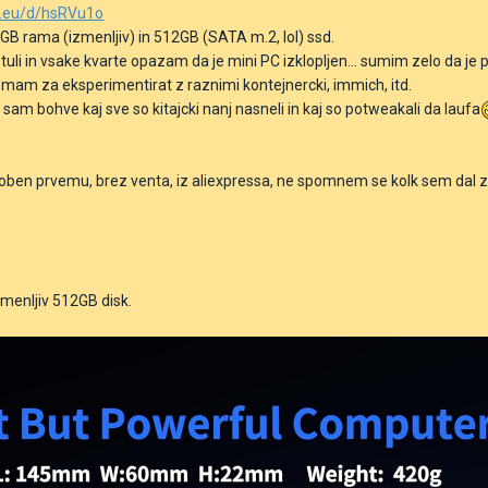
n.eu/d/hsRVu1o
GB rama (izmenljiv) in 512GB (SATA m.2, lol) ssd.
tuli in vsake kvarte opazam da je mini PC izklopljen... sumim zelo da je pow
mam za eksperimentirat z raznimi kontejnercki, immich, itd.
OK, sam bohve kaj sve so kitajcki nanj nasneli in kaj so potweakali da laufa
en prvemu, brez venta, iz aliexpressa, ne spomnem se kolk sem dal zanj
zmenljiv 512GB disk.