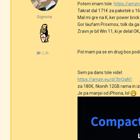
Potem imam tole:
https://amz
Takrat dal 171€ za paketek s 16
Signoria
Mal mi gre na K, ker power brick 
Gor laufam Proxmox, tolk da ga 
Zravn je bil Win 11, ki je delal 
Pol mam pa se en drug box podob
2,4k
Sem pa dans tole videl:
https://amzn.eu/d/3trQaN1
za 180€, fiksnih 12GB rama in i
Je pa manjsi od iPhona, lol