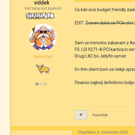
viddek
Več tukaj kot kjerkoli!
Ce kdo isce budget friendly zade
EDIT:
Zraven dobis se PCIe slot
Sam se trenutno zabavam z Asr
FS. LSI 9271-4i PCI kartica in s
Drugi LXC bo Jellyfin server.
Rumeni jak
En thin client bom se nekje sp
Financo najbolj definitivno bolijo
2,3k
Navedek
Objavljeno
6. november 2025