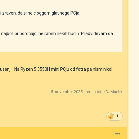
 zraven, da si ne cloggam glavnega PCja.
e najbolj priporočajo, ne rabim nekih hudih. Predvidevam da
usenj... Na Ryzen 5 3550H mini PCju od fotra pa nism nikol
5. november 2025
uredilo bitje DaMachk
1