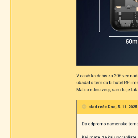
V casih ko dobis za 20€ vec nadg
ubadat s tem da bi hotel RPi im
Mal so edino vecji, sam to je ta
blad
reče Dne, 5. 11. 2025 
Da odpremo namensko temo
Kaj imate, za kaj uporabljate,