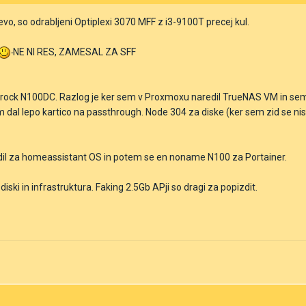
vo, so odrabljeni Optiplexi 3070 MFF z i3-9100T precej kul.
NE NI RES, ZAMESAL ZA SFF
ock N100DC. Razlog je ker sem v Proxmoxu naredil TrueNAS VM in sem a
em dal lepo kartico na passthrough. Node 304 za diske (ker sem zid se ni
izdil za homeassistant OS in potem se en noname N100 za Portainer.
 diski in infrastruktura. Faking 2.5Gb APji so dragi za popizdit.