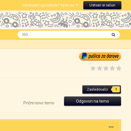
Obstoječi uporabnik? Vpiši se
Ustvari si račun
Zasledovalci
1
Odgovori na temo
Prični novo temo