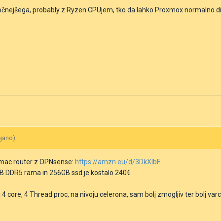
očnejšega, probably z Ryzen CPUjem, tko da lahko Proxmox normalno dih
ejano)
omac router z OPNsense:
https://amzn.eu/d/3DkXlbE
GB DDR5 rama in 256GB ssd je kostalo 240€
 4 core, 4 Thread proc, na nivoju celerona, sam bolj zmogljiv ter bolj var