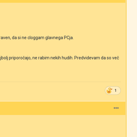
aven, da si ne cloggam glavnega PCja.
ajbolj priporočajo, ne rabim nekih hudih. Predvidevam da so več
1