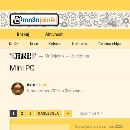
Brskaj
Aktivnost
Krožki
Izbe
Koledar
Nek tekst
Celotna ekipa
Mn3njalnik
Železnina
Mini PC
Avtor:
blad
,
5. november 2025
in
Železnina
1
2
3
NASLEDNJA
Stran 1 od 3
Objavljeno
5. november 2025