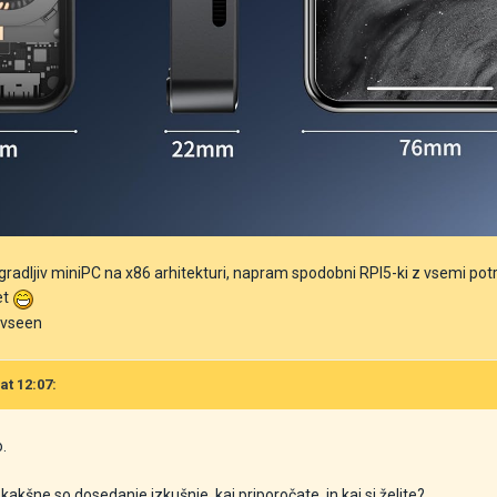
radljiv miniPC na x86 arhitekturi, napram spodobni RPI5-ki z vsemi potreb
et
k vseen
at 12:07:
.
 kakšne so dosedanje izkušnje, kaj priporočate, in kaj si želite?