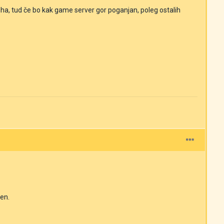
a, tud če bo kak game server gor poganjan, poleg ostalih
cen.