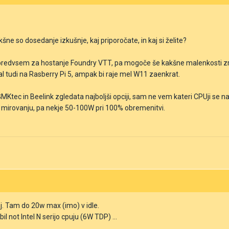
kšne so dosedanje izkušnje, kaj priporočate, in kaj si želite?
 predvsem za hostanje Foundry VTT, pa mogoče še kakšne malenkosti zr
l tudi na Rasberry Pi 5, ampak bi raje mel W11 zaenkrat.
MKtec in Beelink zgledata najboljši opciji, sam ne vem kateri CPUji se n
v mirovanju, pa nekje 50-100W pri 100% obremenitvi.
j. Tam do 20w max (imo) v idle.
il not Intel N serijo cpuju (6W TDP) ...