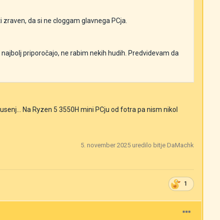
 zraven, da si ne cloggam glavnega PCja.
e najbolj priporočajo, ne rabim nekih hudih. Predvidevam da
usenj... Na Ryzen 5 3550H mini PCju od fotra pa nism nikol
5. november 2025
uredilo bitje DaMachk
1