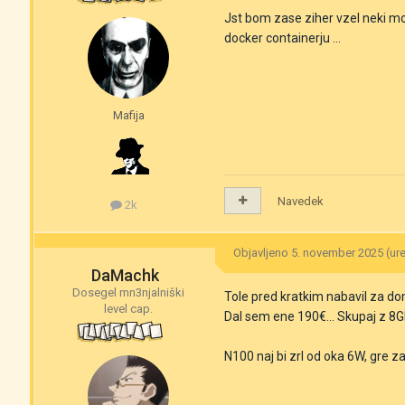
Jst bom zase ziher vzel neki m
docker containerju ...
Mafija
Navedek
2k
Objavljeno
5. november 2025
(ur
DaMachk
Dosegel mn3njalniški
Tole pred kratkim nabavil za d
level cap.
Dal sem ene 190€... Skupaj z 8
N100 naj bi zrl od oka 6W, gre za