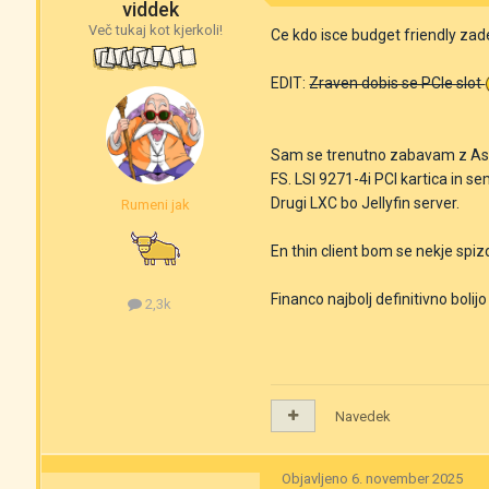
viddek
Več tukaj kot kjerkoli!
Ce kdo isce budget friendly zade
EDIT:
Zraven dobis se PCIe slot
Sam se trenutno zabavam z Asr
FS. LSI 9271-4i PCI kartica in s
Drugi LXC bo Jellyfin server.
Rumeni jak
En thin client bom se nekje sp
Financo najbolj definitivno bolijo
2,3k
Navedek
Objavljeno
6. november 2025