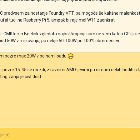
 PC predvsem za hostanje Foundry VTT, pa mogoče še kakšne malenkosti
ufal tudi na Rasberry Pi 5, ampak bi raje mel W11 zaenkrat.
 GMKtec in Beelink zgledata najboljši opciji, sam ne vem kateri CPUji s
i pod 50W v mirovanju, pa nekje 50-100W pri 100% obremenitvi.
stem pozre max 20W v polnem loadu
tu pozre 15-45 se mi zdi, z raznimi AMD-jevimi pa nimam nekih hudih izk
ng zanja je cist dost.
ejano)