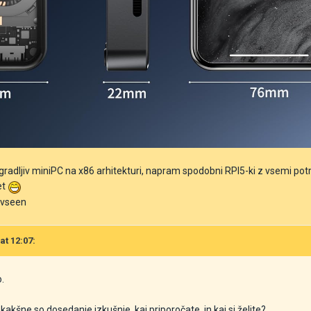
radljiv miniPC na x86 arhitekturi, napram spodobni RPI5-ki z vsemi potreb
et
k vseen
at 12:07:
.
 kakšne so dosedanje izkušnje, kaj priporočate, in kaj si želite?