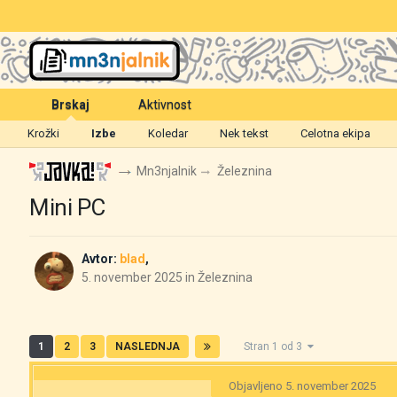
Brskaj
Aktivnost
Krožki
Izbe
Koledar
Nek tekst
Celotna ekipa
Mn3njalnik
Železnina
Mini PC
Avtor:
blad
,
5. november 2025
in
Železnina
1
2
3
NASLEDNJA
Stran 1 od 3
Objavljeno
5. november 2025