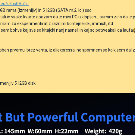
n.eu/d/hsRVu1o
GB rama (izmenljiv) in 512GB (SATA m.2, lol) ssd.
tuli in vsake kvarte opazam da je mini PC izklopljen... sumim zelo da je pow
mam za eksperimentirat z raznimi kontejnercki, immich, itd.
OK, sam bohve kaj sve so kitajcki nanj nasneli in kaj so potweakali da laufa
en prvemu, brez venta, iz aliexpressa, ne spomnem se kolk sem dal zanj
zmenljiv 512GB disk.