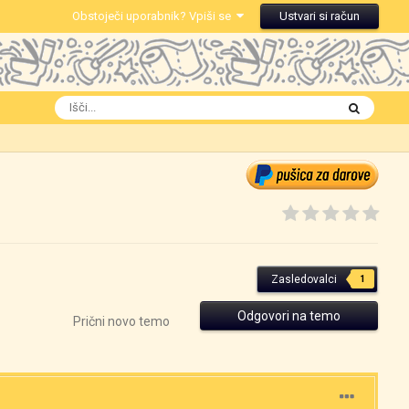
Obstoječi uporabnik? Vpiši se
Ustvari si račun
Zasledovalci
1
Odgovori na temo
Prični novo temo