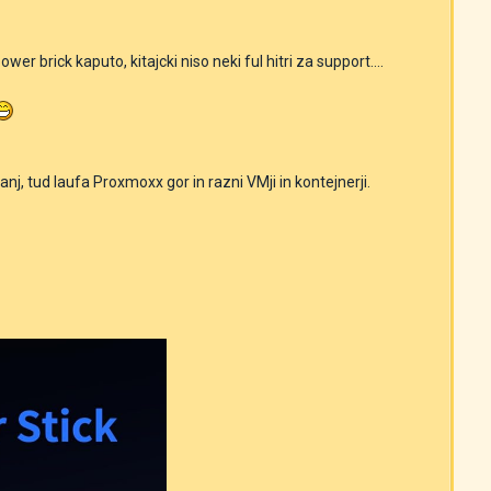
er brick kaputo, kitajcki niso neki ful hitri za support....
, tud laufa Proxmoxx gor in razni VMji in kontejnerji.