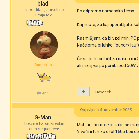
blad
si po drkanju nikoli ne
Da odpremo namensko temo.
umije rok.
Kaj imate, za kaj uporabljate, ka
Razmišljam, da bi vzel mini PC
Načeloma bi lahko Foundry laufa
Če se bom odločil za nakup mi G
Rumeni jak
ali manj vsi po porabi pod 50W 
Navedek
452
Objavljeno
5. november 2025
G-Man
Prepare for unforeskin
Mah ne, to more porabit še man
cum-sequences!
V večini teh za okol 150e boš dob