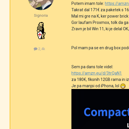
Potem imam tole:
https://amz
Takrat dal 171€ za paketek s 16
Signoria
Mal mi gre na K, ker power brick 
Gor laufam Proxmox, tolk da ga 
Zravn je bil Win 11, ki je delal 
Pol mam pa se en drug box podob
2,4k
Sem pa dans tole videl:
https://amzn.eu/d/3trQaN1
za 180€, fiksnih 12GB rama in i
Je pa manjsi od iPhona, lol