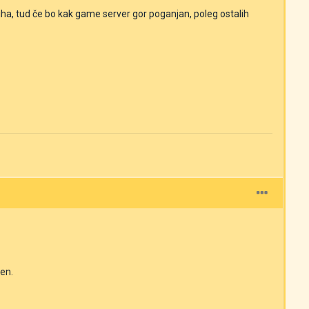
a, tud če bo kak game server gor poganjan, poleg ostalih
cen.