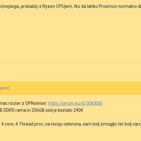
očnejšega, probably z Ryzen CPUjem, tko da lahko Proxmox normalno dih
ejano)
omac router z OPNsense:
https://amzn.eu/d/3DkXlbE
GB DDR5 rama in 256GB ssd je kostalo 240€
 4 core, 4 Thread proc, na nivoju celerona, sam bolj zmogljiv ter bolj var