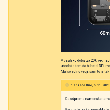
V casih ko dobis za 20€ vec nadg
ubadat s tem da bi hotel RPi im
Mal so edino vecji, sam to je ta
blad
reče Dne, 5. 11. 2025 
Da odpremo namensko temo
Kaj imate, za kaj uporabljate,