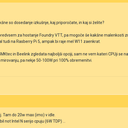
kšne so dosedanje izkušnje, kaj priporočate, in kaj si želite?
 predvsem za hostanje Foundry VTT, pa mogoče še kakšne malenkosti zr
l tudi na Rasberry Pi 5, ampak bi raje mel W11 zaenkrat.
MKtec in Beelink zgledata najboljši opciji, sam ne vem kateri CPUji se n
v mirovanju, pa nekje 50-100W pri 100% obremenitvi.
j. Tam do 20w max (imo) v idle.
il not Intel N serijo cpuju (6W TDP) ...