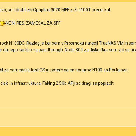
vo, so odrabljeni Optiplexi 3070 MFF z i3-9100T precej kul.
NE NI RES, ZAMESAL ZA SFF
ock N100DC. Razlog je ker sem v Proxmoxu naredil TrueNAS VM in sem a
em dal lepo kartico na passthrough. Node 304 za diske (ker sem zid se ni
izdil za homeassistant OS in potem se en noname N100 za Portainer.
 diski in infrastruktura. Faking 2.5Gb APji so dragi za popizdit.