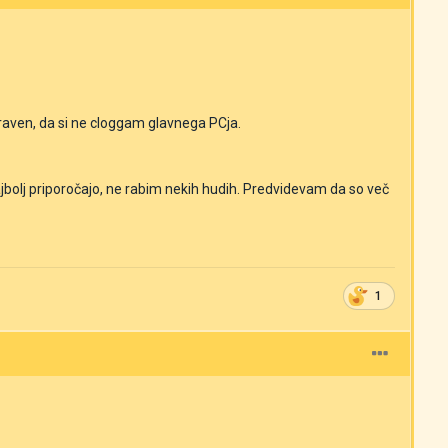
aven, da si ne cloggam glavnega PCja.
ajbolj priporočajo, ne rabim nekih hudih. Predvidevam da so več
1