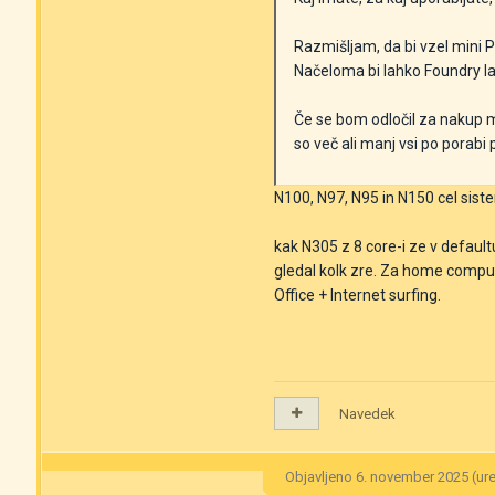
Razmišljam, da bi vzel mini
Načeloma bi lahko Foundry la
Če se bom odločil za nakup mi
so več ali manj vsi po porab
N100, N97, N95 in N150 cel si
kak N305 z 8 core-i ze v defaul
gledal kolk zre. Za home computi
Office + Internet surfing.
Navedek
Objavljeno
6. november 2025
(ur