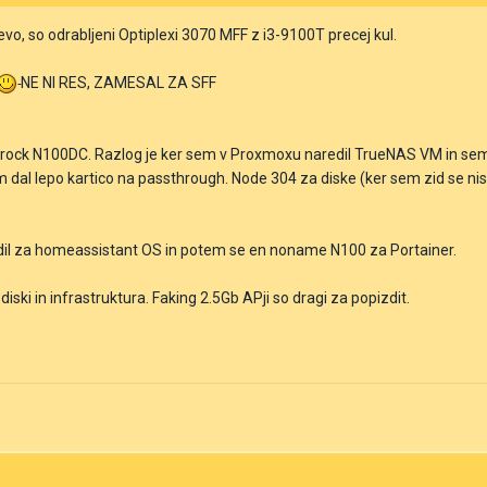
vo, so odrabljeni Optiplexi 3070 MFF z i3-9100T precej kul.
NE NI RES, ZAMESAL ZA SFF
ock N100DC. Razlog je ker sem v Proxmoxu naredil TrueNAS VM in sem a
em dal lepo kartico na passthrough. Node 304 za diske (ker sem zid se ni
izdil za homeassistant OS in potem se en noname N100 za Portainer.
 diski in infrastruktura. Faking 2.5Gb APji so dragi za popizdit.