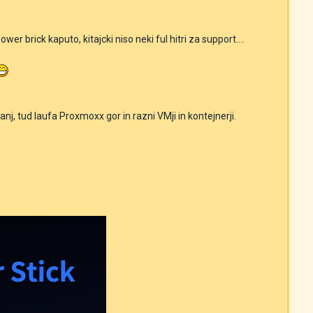
er brick kaputo, kitajcki niso neki ful hitri za support....
, tud laufa Proxmoxx gor in razni VMji in kontejnerji.