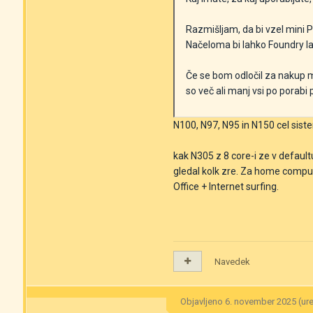
Razmišljam, da bi vzel mini
Načeloma bi lahko Foundry la
Če se bom odločil za nakup mi
so več ali manj vsi po porab
N100, N97, N95 in N150 cel si
kak N305 z 8 core-i ze v defaul
gledal kolk zre. Za home computi
Office + Internet surfing.
Navedek
Objavljeno
6. november 2025
(ur