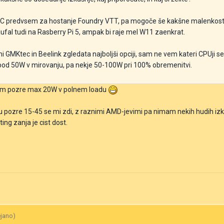
 PC predvsem za hostanje Foundry VTT, pa mogoče še kakšne malenkosti
ufal tudi na Rasberry Pi 5, ampak bi raje mel W11 zaenkrat.
 GMKtec in Beelink zgledata najboljši opciji, sam ne vem kateri CPUji s
i pod 50W v mirovanju, pa nekje 50-100W pri 100% obremenitvi.
stem pozre max 20W v polnem loadu
tu pozre 15-45 se mi zdi, z raznimi AMD-jevimi pa nimam nekih hudih izk
ng zanja je cist dost.
ejano)