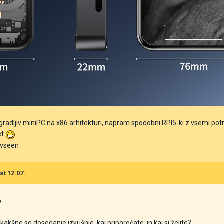
radljiv miniPC na x86 arhitekturi, napram spodobni RPI5-ki z vsemi potreb
et
k vseen
at 12:07:
.
 kakšne so dosedanje izkušnje, kaj priporočate, in kaj si želite?