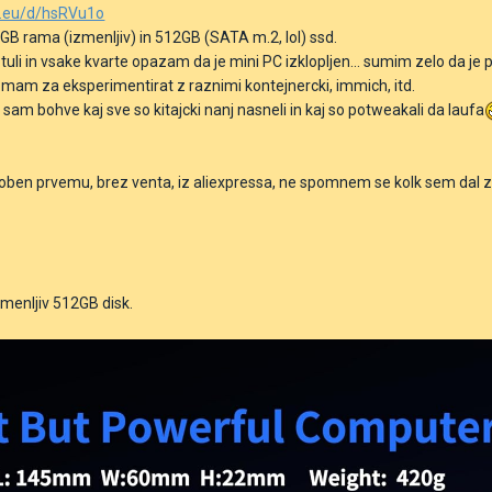
n.eu/d/hsRVu1o
GB rama (izmenljiv) in 512GB (SATA m.2, lol) ssd.
tuli in vsake kvarte opazam da je mini PC izklopljen... sumim zelo da je pow
mam za eksperimentirat z raznimi kontejnercki, immich, itd.
OK, sam bohve kaj sve so kitajcki nanj nasneli in kaj so potweakali da laufa
en prvemu, brez venta, iz aliexpressa, ne spomnem se kolk sem dal zanj
zmenljiv 512GB disk.