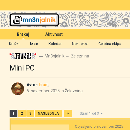
Brskaj
Aktivnost
Krožki
Izbe
Koledar
Nek tekst
Celotna ekipa
Mn3njalnik
Železnina
Mini PC
Avtor:
blad
,
5. november 2025
in
Železnina
1
2
3
NASLEDNJA
Stran 1 od 3
Objavljeno
5. november 2025