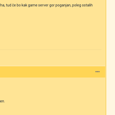
a, tud če bo kak game server gor poganjan, poleg ostalih
cen.