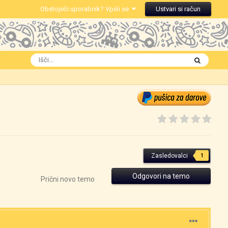
Obstoječi uporabnik? Vpiši se
Ustvari si račun
Zasledovalci
1
Odgovori na temo
Prični novo temo