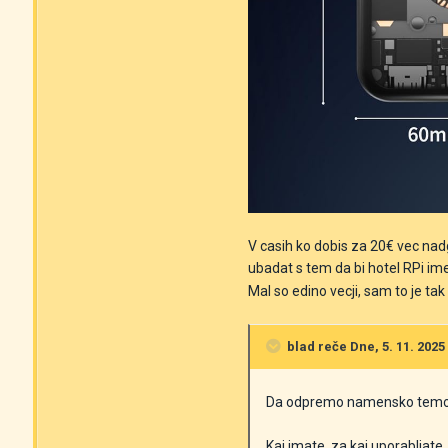
V casih ko dobis za 20€ vec nadg
ubadat s tem da bi hotel RPi im
Mal so edino vecji, sam to je ta
blad
reče Dne, 5. 11. 2025 
Da odpremo namensko temo
Kaj imate, za kaj uporabljate,