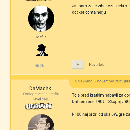
Jst bom zase ziher vzel neki m
docker containerju ...
Mafija
Navedek
2k
Objavljeno
5. november 2025
(ur
DaMachk
Dosegel mn3njalniški
Tole pred kratkim nabavil za d
level cap.
Dal sem ene 190€... Skupaj z 8
N100 naj bi zrl od oka 6W, gre za