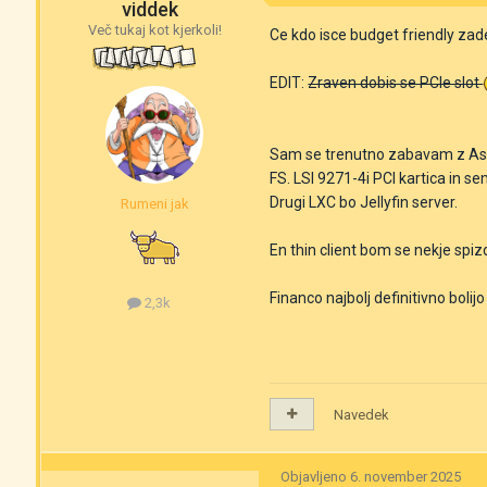
viddek
Več tukaj kot kjerkoli!
Ce kdo isce budget friendly zade
EDIT:
Zraven dobis se PCIe slot
Sam se trenutno zabavam z Asr
FS. LSI 9271-4i PCI kartica in s
Drugi LXC bo Jellyfin server.
Rumeni jak
En thin client bom se nekje sp
Financo najbolj definitivno bolijo
2,3k
Navedek
Objavljeno
6. november 2025