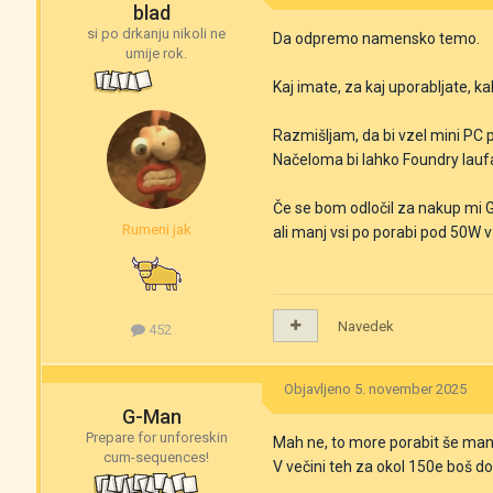
blad
si po drkanju nikoli ne
Da odpremo namensko temo.
umije rok.
Kaj imate, za kaj uporabljate, ka
Razmišljam, da bi vzel mini PC
Načeloma bi lahko Foundry laufa
Če se bom odločil za nakup mi G
Rumeni jak
ali manj vsi po porabi pod 50W 
Navedek
452
Objavljeno
5. november 2025
G-Man
Prepare for unforeskin
Mah ne, to more porabit še man
cum-sequences!
V večini teh za okol 150e boš dob