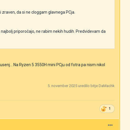
 zraven, da si ne cloggam glavnega PCja.
e najbolj priporočajo, ne rabim nekih hudih. Predvidevam da
usenj... Na Ryzen 5 3550H mini PCju od fotra pa nism nikol
5. november 2025
uredilo bitje DaMachk
1