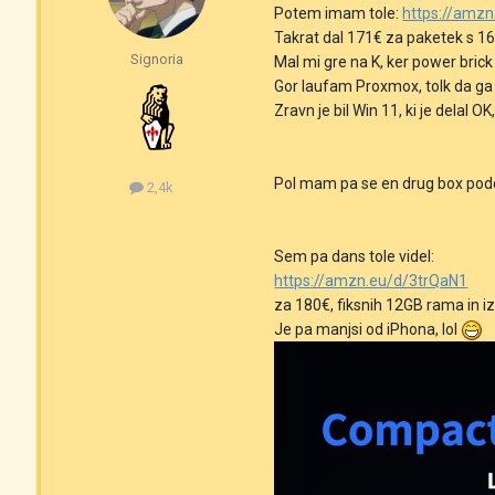
Potem imam tole:
https://amz
Takrat dal 171€ za paketek s 16
Signoria
Mal mi gre na K, ker power brick 
Gor laufam Proxmox, tolk da ga 
Zravn je bil Win 11, ki je delal 
Pol mam pa se en drug box podob
2,4k
Sem pa dans tole videl:
https://amzn.eu/d/3trQaN1
za 180€, fiksnih 12GB rama in i
Je pa manjsi od iPhona, lol