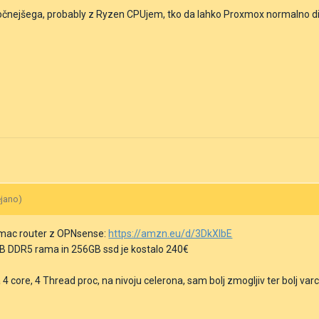
očnejšega, probably z Ryzen CPUjem, tko da lahko Proxmox normalno dih
ejano)
omac router z OPNsense:
https://amzn.eu/d/3DkXlbE
GB DDR5 rama in 256GB ssd je kostalo 240€
 4 core, 4 Thread proc, na nivoju celerona, sam bolj zmogljiv ter bolj var