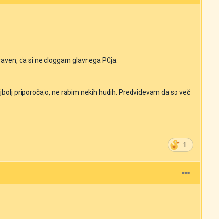
aven, da si ne cloggam glavnega PCja.
ajbolj priporočajo, ne rabim nekih hudih. Predvidevam da so več
1