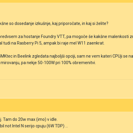
kšne so dosedanje izkušnje, kaj priporočate, in kaj si želite?
 predvsem za hostanje Foundry VTT, pa mogoče še kakšne malenkosti zr
l tudi na Rasberry Pi 5, ampak bi raje mel W11 zaenkrat.
MKtec in Beelink zgledata najboljši opciji, sam ne vem kateri CPUji se n
v mirovanju, pa nekje 50-100W pri 100% obremenitvi.
j. Tam do 20w max (imo) v idle.
il not Intel N serijo cpuju (6W TDP) ...