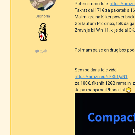
Potem imam tole:
https://amz
Takrat dal 171€ za paketek s 16
Signoria
Mal mi gre na K, ker power brick 
Gor laufam Proxmox, tolk da ga 
Zravn je bil Win 11, ki je delal 
Pol mam pa se en drug box podob
2,4k
Sem pa dans tole videl:
https://amzn.eu/d/3trQaN1
za 180€, fiksnih 12GB rama in i
Je pa manjsi od iPhona, lol