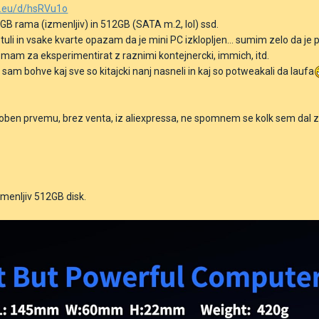
n.eu/d/hsRVu1o
GB rama (izmenljiv) in 512GB (SATA m.2, lol) ssd.
tuli in vsake kvarte opazam da je mini PC izklopljen... sumim zelo da je pow
mam za eksperimentirat z raznimi kontejnercki, immich, itd.
OK, sam bohve kaj sve so kitajcki nanj nasneli in kaj so potweakali da laufa
en prvemu, brez venta, iz aliexpressa, ne spomnem se kolk sem dal zanj
zmenljiv 512GB disk.