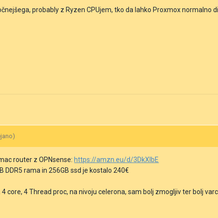
očnejšega, probably z Ryzen CPUjem, tko da lahko Proxmox normalno dih
ejano)
omac router z OPNsense:
https://amzn.eu/d/3DkXlbE
GB DDR5 rama in 256GB ssd je kostalo 240€
 4 core, 4 Thread proc, na nivoju celerona, sam bolj zmogljiv ter bolj var