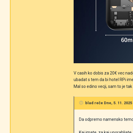
V casih ko dobis za 20€ vec nadg
ubadat s tem da bi hotel RPi im
Mal so edino vecji, sam to je ta
blad
reče Dne, 5. 11. 2025 
Da odpremo namensko temo
Kaj imate, za kaj uporabljate,