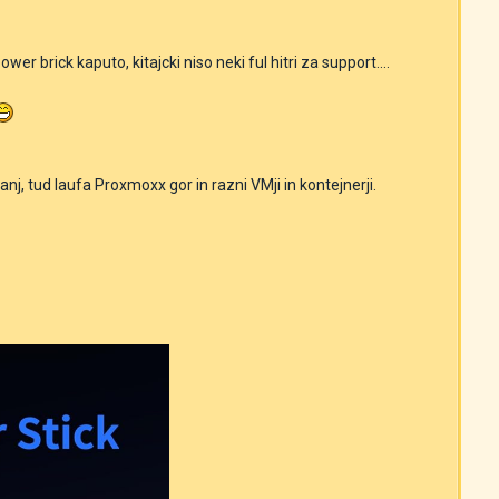
er brick kaputo, kitajcki niso neki ful hitri za support....
, tud laufa Proxmoxx gor in razni VMji in kontejnerji.