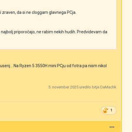
 zraven, da si ne cloggam glavnega PCja.
e najbolj priporočajo, ne rabim nekih hudih. Predvidevam da
usenj... Na Ryzen 5 3550H mini PCju od fotra pa nism nikol
5. november 2025
uredilo bitje DaMachk
1