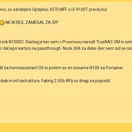
vo, so odrabljeni Optiplexi 3070 MFF z i3-9100T precej kul.
NE NI RES, ZAMESAL ZA SFF
ock N100DC. Razlog je ker sem v Proxmoxu naredil TrueNAS VM in sem a
em dal lepo kartico na passthrough. Node 304 za diske (ker sem zid se ni
izdil za homeassistant OS in potem se en noname N100 za Portainer.
 diski in infrastruktura. Faking 2.5Gb APji so dragi za popizdit.