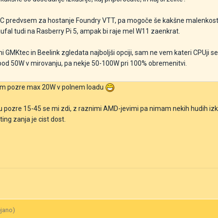
 PC predvsem za hostanje Foundry VTT, pa mogoče še kakšne malenkosti
ufal tudi na Rasberry Pi 5, ampak bi raje mel W11 zaenkrat.
 GMKtec in Beelink zgledata najboljši opciji, sam ne vem kateri CPUji s
i pod 50W v mirovanju, pa nekje 50-100W pri 100% obremenitvi.
stem pozre max 20W v polnem loadu
tu pozre 15-45 se mi zdi, z raznimi AMD-jevimi pa nimam nekih hudih izk
ng zanja je cist dost.
ejano)