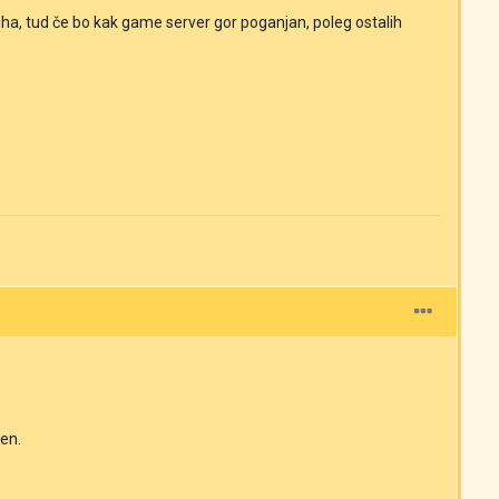
a, tud če bo kak game server gor poganjan, poleg ostalih
cen.