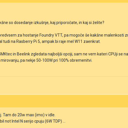
kšne so dosedanje izkušnje, kaj priporočate, in kaj si želite?
 predvsem za hostanje Foundry VTT, pa mogoče še kakšne malenkosti zr
l tudi na Rasberry Pi 5, ampak bi raje mel W11 zaenkrat.
MKtec in Beelink zgledata najboljši opciji, sam ne vem kateri CPUji se n
v mirovanju, pa nekje 50-100W pri 100% obremenitvi.
j. Tam do 20w max (imo) v idle.
il not Intel N serijo cpuju (6W TDP) ...