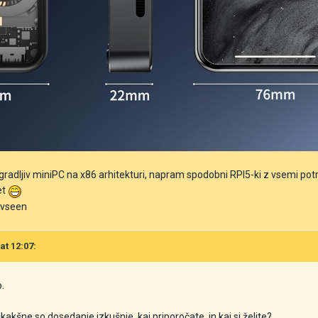
radljiv miniPC na x86 arhitekturi, napram spodobni RPI5-ki z vsemi potreb
et
k vseen
at 12:07:
.
 kakšne so dosedanje izkušnje, kaj priporočate, in kaj si želite?