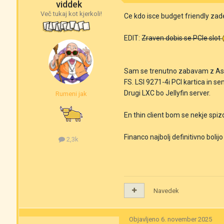
viddek
Več tukaj kot kjerkoli!
Ce kdo isce budget friendly zade
EDIT:
Zraven dobis se PCIe slot
Sam se trenutno zabavam z Asr
FS. LSI 9271-4i PCI kartica in s
Drugi LXC bo Jellyfin server.
Rumeni jak
En thin client bom se nekje sp
Financo najbolj definitivno bolijo
2,3k
Navedek
Objavljeno
6. november 2025