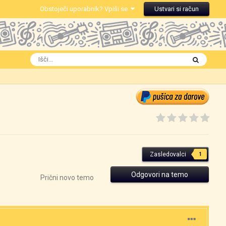
Obstoječi uporabnik? Vpiši se
Ustvari si račun
Zasledovalci
1
Odgovori na temo
Prični novo temo