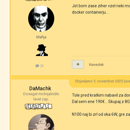
Jst bom zase ziher vzel neki m
docker containerju ...
Mafija
Navedek
2k
Objavljeno
5. november 2025
(ur
DaMachk
Dosegel mn3njalniški
Tole pred kratkim nabavil za d
level cap.
Dal sem ene 190€... Skupaj z 8
N100 naj bi zrl od oka 6W, gre za