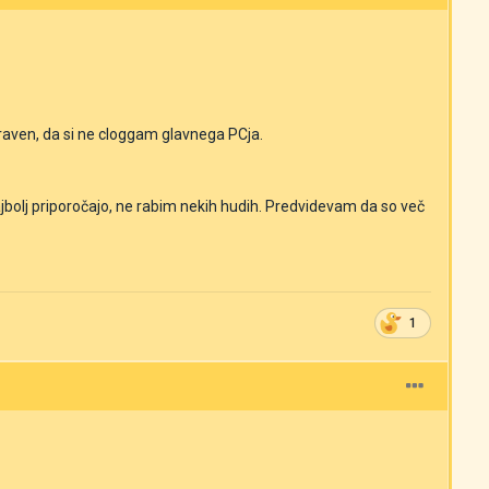
aven, da si ne cloggam glavnega PCja.
ajbolj priporočajo, ne rabim nekih hudih. Predvidevam da so več
1