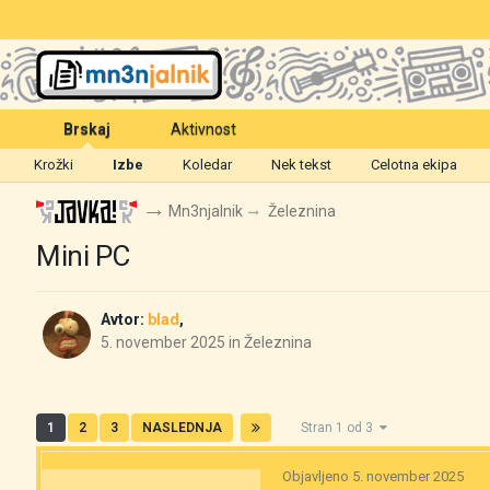
Brskaj
Aktivnost
Krožki
Izbe
Koledar
Nek tekst
Celotna ekipa
Mn3njalnik
Železnina
Mini PC
Avtor:
blad
,
5. november 2025
in
Železnina
1
2
3
NASLEDNJA
Stran 1 od 3
Objavljeno
5. november 2025