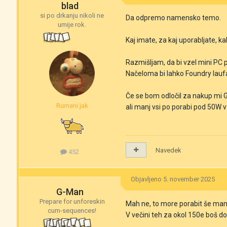
blad
si po drkanju nikoli ne
Da odpremo namensko temo.
umije rok.
Kaj imate, za kaj uporabljate, ka
Razmišljam, da bi vzel mini PC
Načeloma bi lahko Foundry laufa
Če se bom odločil za nakup mi G
Rumeni jak
ali manj vsi po porabi pod 50W 
Navedek
452
Objavljeno
5. november 2025
G-Man
Prepare for unforeskin
Mah ne, to more porabit še man
cum-sequences!
V večini teh za okol 150e boš dob