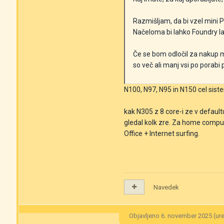
Razmišljam, da bi vzel mini
Načeloma bi lahko Foundry la
Če se bom odločil za nakup mi
so več ali manj vsi po porab
N100, N97, N95 in N150 cel si
kak N305 z 8 core-i ze v defaul
gledal kolk zre. Za home computi
Office + Internet surfing.
Navedek
Objavljeno
6. november 2025
(ur