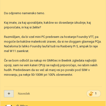
Da odpremo namensko temo.
Kaj imate, za kaj uporabljate, kakšne so dosedanje izkušnje, kaj
priporočate, in kaj si želite?
Razmišljam, da bi vzel mini PC predvsem za hostanje Foundry VTT, pa
mogoče še kakšne malenkosti zraven, da si ne cloggam glavnega PCja.
Načeloma bi lahko Foundry laufal tudi na Rasberry Pi 5, ampak bi raje
mel W11 zaenkrat.
Če se bom odločil za nakup mi GMKtec in Beelink zgledata najboljši
opciji, sam ne vem kateri CPUji se najbolj priporočajo, ne rabim nekih
hudih. Predvidevam da so več ali manj vsi po porabi pod 50W v
mirovanju, pa nekje 50-100W pri 100% obremenitvi.
Navedek
1