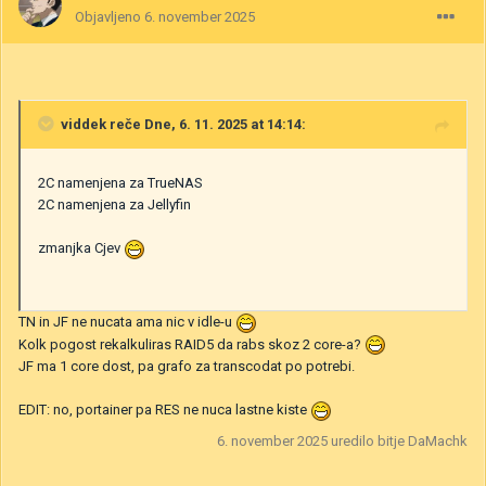
Objavljeno
6. november 2025
viddek
reče Dne, 6. 11. 2025 at 14:14:
2C namenjena za TrueNAS
2C namenjena za Jellyfin
zmanjka Cjev
TN in JF ne nucata ama nic v idle-u
Kolk pogost rekalkuliras RAID5 da rabs skoz 2 core-a?
JF ma 1 core dost, pa grafo za transcodat po potrebi.
EDIT: no, portainer pa RES ne nuca lastne kiste
6. november 2025
uredilo bitje DaMachk