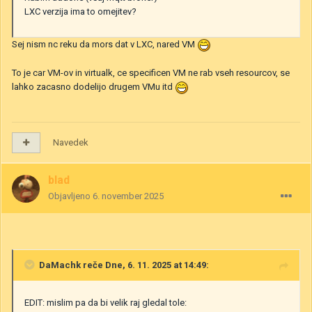
LXC verzija ima to omejitev?
Sej nism nc reku da mors dat v LXC, nared VM
To je car VM-ov in virtualk, ce specificen VM ne rab vseh resourcov, se
lahko zacasno dodelijo drugem VMu itd
Navedek
blad
Objavljeno
6. november 2025
DaMachk
reče Dne, 6. 11. 2025 at 14:49:
EDIT: mislim pa da bi velik raj gledal tole: