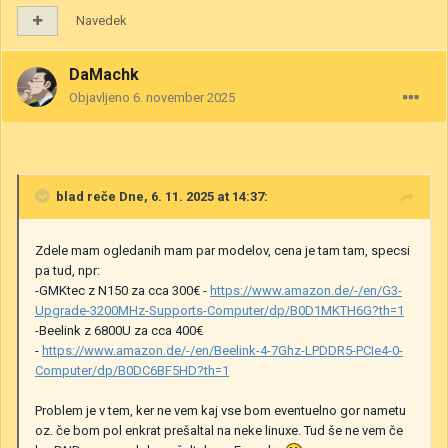
Navedek
DaMachk
Objavljeno
6. november 2025
blad
reče Dne, 6. 11. 2025 at 14:37:
Zdele mam ogledanih mam par modelov, cena je tam tam, specsi
pa tud, npr:
-GMKtec z N150 za cca 300€ -
https://www.amazon.de/-/en/G3-
Upgrade-3200MHz-Supports-Computer/dp/B0D1MKTH6G?th=1
-Beelink z 6800U za cca 400€
-
https://www.amazon.de/-/en/Beelink-4-7Ghz-LPDDR5-PCIe4-0-
Computer/dp/B0DC6BF5HD?th=1
Problem je v tem, ker ne vem kaj vse bom eventuelno gor nametu
oz. če bom pol enkrat prešaltal na neke linuxe. Tud še ne vem če