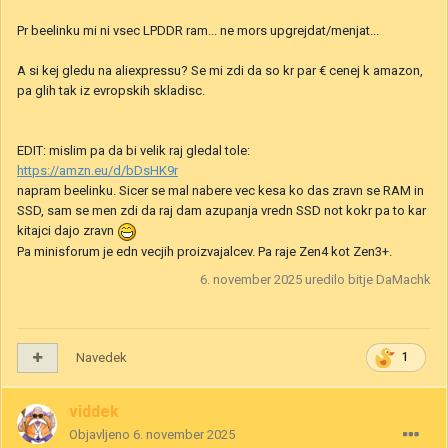
Pr beelinku mi ni vsec LPDDR ram... ne mors upgrejdat/menjat...
A si kej gledu na aliexpressu? Se mi zdi da so kr par € cenej k amazon,
pa glih tak iz evropskih skladisc.
EDIT: mislim pa da bi velik raj gledal tole:
https://amzn.eu/d/bDsHK9r
napram beelinku. Sicer se mal nabere vec kesa ko das zravn se RAM in
SSD, sam se men zdi da raj dam azupanja vredn SSD not kokr pa to kar
kitajci dajo zravn
Pa minisforum je edn vecjih proizvajalcev. Pa raje Zen4 kot Zen3+.
6. november 2025
uredilo bitje DaMachk
Navedek
1
viddek
Objavljeno
6. november 2025