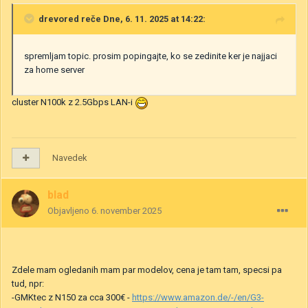
drevored
reče Dne, 6. 11. 2025 at 14:22:
spremljam topic. prosim popingajte, ko se zedinite ker je najjaci
za home server
cluster N100k z 2.5Gbps LAN-i
Navedek
blad
Objavljeno
6. november 2025
Zdele mam ogledanih mam par modelov, cena je tam tam, specsi pa
tud, npr:
-GMKtec z N150 za cca 300€ -
https://www.amazon.de/-/en/G3-