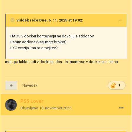
viddek
reče Dne, 6. 11. 2025 at 19:02:
HAOS v docker kontejnerju ne dovoljuje addonov.
Rabim addone (vsaj mqtt broker)
LXC verzija ima to omejitev?
mqtt pa lahko tudi v dockerju das. Jst mam vse v dockerju in stima.
Navedek
1
PS5 Lover
Objavljeno
10. november 2025