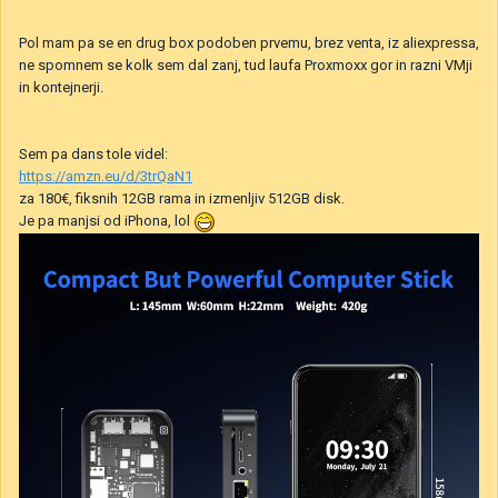
Pol mam pa se en drug box podoben prvemu, brez venta, iz aliexpressa,
ne spomnem se kolk sem dal zanj, tud laufa Proxmoxx gor in razni VMji
in kontejnerji.
Sem pa dans tole videl:
https://amzn.eu/d/3trQaN1
za 180€, fiksnih 12GB rama in izmenljiv 512GB disk.
Je pa manjsi od iPhona, lol