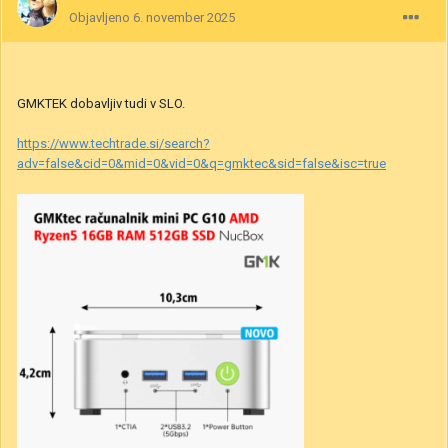
Objavljeno
6. november 2025
GMKTEK dobavljiv tudi v SLO.
https://www.techtrade.si/search?
adv=false&cid=0&mid=0&vid=0&q=gmktec&sid=false&isc=true