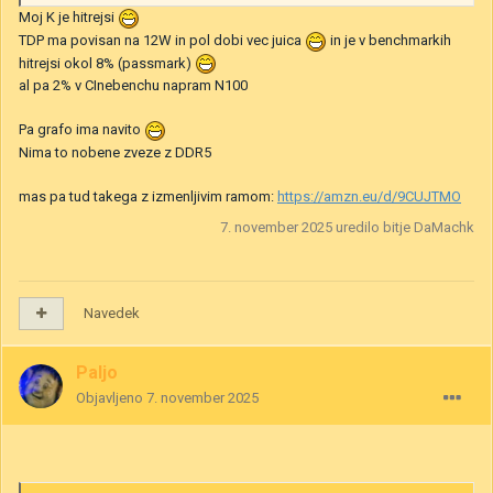
Moj K je hitrejsi
TDP ma povisan na 12W in pol dobi vec juica
in je v benchmarkih
hitrejsi okol 8% (passmark)
al pa 2% v CInebenchu napram N100
Pa grafo ima navito
Nima to nobene zveze z DDR5
mas pa tud takega z izmenljivim ramom:
https://amzn.eu/d/9CUJTMO
7. november 2025
uredilo bitje DaMachk
Navedek
Paljo
Objavljeno
7. november 2025