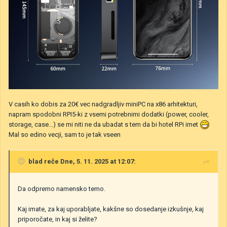
V casih ko dobis za 20€ vec nadgradljiv miniPC na x86 arhitekturi,
napram spodobni RPI5-ki z vsemi potrebnimi dodatki (power, cooler,
storage, case...) se mi niti ne da ubadat s tem da bi hotel RPi imet
Mal so edino vecji, sam to je tak vseen
blad
reče Dne, 5. 11. 2025 at 12:07:
Da odpremo namensko temo.
Kaj imate, za kaj uporabljate, kakšne so dosedanje izkušnje, kaj
priporočate, in kaj si želite?