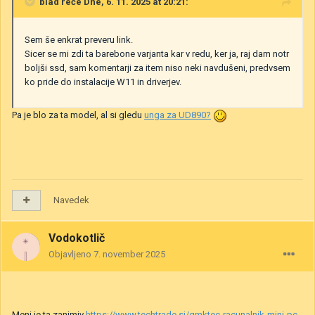
blad
reče Dne, 6. 11. 2025 at 20:21:
Sem še enkrat preveru link.
Sicer se mi zdi ta barebone varjanta kar v redu, ker ja, raj dam notr
boljši ssd, sam komentarji za item niso neki navdušeni, predvsem
ko pride do instalacije W11 in driverjev.
Pa je blo za ta model, al si gledu
unga za UD890?
Navedek
Vodokotlič
Objavljeno
7. november 2025
Meni je ta zanimiv
https://www.techtrade.si/gmktec-racunalnik-mini-pc-