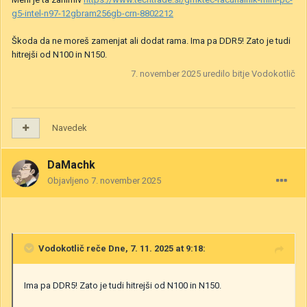
g5-intel-n97-12gbram256gb-crn-8802212
Škoda da ne moreš zamenjat ali dodat rama. Ima pa DDR5! Zato je tudi
hitrejši od N100 in N150.
7. november 2025
uredilo bitje Vodokotlič
Navedek
DaMachk
Objavljeno
7. november 2025
Vodokotlič
reče Dne, 7. 11. 2025 at 9:18:
Ima pa DDR5! Zato je tudi hitrejši od N100 in N150.