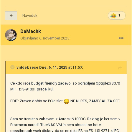
Navedek
1
DaMachk
Objavljeno
6. november 2025
viddek
reče Dne, 6. 11. 2025 at 11:57:
Ce kdo isce budget friendly zadevo, so odrabljeni Optiplexi 3070
MFF z i3-9100T precej kul.
EDIT:
Zraven dobis se PCIe slot
NE NI RES, ZAMESAL ZA SFF
Sam se trenutno zabavam z Asrock N100DC. Razlog je ker sem v
Proxmoxu naredil TrueNAS VM in sem absolutno hotel
passthrough vseh diskov, da se ne dela FS na FS. LSI 9271-4i PCI