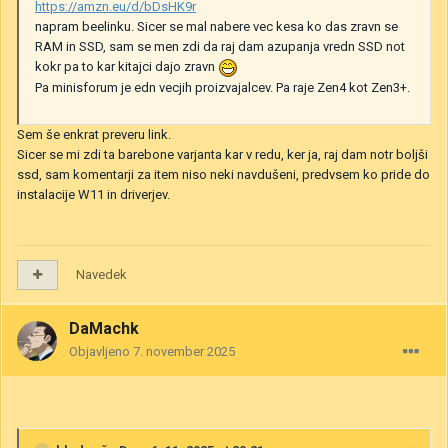
https://amzn.eu/d/bDsHK9r
napram beelinku. Sicer se mal nabere vec kesa ko das zravn se
RAM in SSD, sam se men zdi da raj dam azupanja vredn SSD not
kokr pa to kar kitajci dajo zravn
Pa minisforum je edn vecjih proizvajalcev. Pa raje Zen4 kot Zen3+.
Sem še enkrat preveru link.
Sicer se mi zdi ta barebone varjanta kar v redu, ker ja, raj dam notr boljši
ssd, sam komentarji za item niso neki navdušeni, predvsem ko pride do
instalacije W11 in driverjev.
Navedek
DaMachk
Objavljeno
7. november 2025