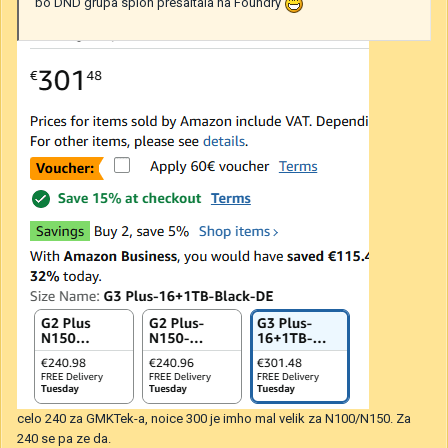
bo DND grupa sploh prešaltala na Foundry
celo 240 za GMKTek-a, noice 300 je imho mal velik za N100/N150. Za
240 se pa ze da.