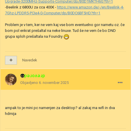
Upgrade-3200MHz-Supports-Computer/dp/B0D1MKTH6G?th=1
-Beelink z 6800U za cca 400€ -
https://www.amazon.de/-/en/Beelink-4-
7Ghz-LPDDR5-PCIe4-0-Computer/dp/B0DC6BF5HD?th=1
Problem je v tem, ker ne vem kaj vse bom eventuelno gor nametu oz. če
bom pol enkrat prešaltal na neke linuxe. Tud še ne vem če bo DND
grupa sploh prešaltala na Foundry
Navedek
👽
drevored
Objavljeno
6. november 2025
ampak to je mini pc namenjen za desktop? al zakaj ma wifi in dva
hdmija