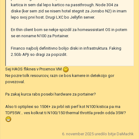
kartica in sem dal lepo kartico na passthrough. Node 304 za
diske (ker sem zid se nisem hotel stegnit za Jonsbo N2) in imam
lepo svoj prvi host. Drugi LXC bo Jellyfin server.
En thin client bom se nekje spizdil za homeassistant OS in potem
se en noname N100 za Portainer.
Financo najbolj definitivno bolijo diski in infrastruktura. Faking
2.5Gb APji so dragi za popizdit.
Sej HAOS fliknes v Proxmox VM
Ne pozre tolk resourcov, razn ce bos kamere in detekcijo gor
povezoval.
Pa zakaj kurca rabs posebi hardware za portainer?
Also ti optiplexi so 150€+ za prbl isti perf kot N100 kistica pa ma
TDP35W... ves kolkrat ti N100/150 thermal throttla predn odda 35W?
6. november 2025
uredilo bitje DaMachk