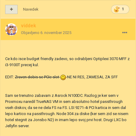
Navedek
1
viddek
Objavljeno
6. november 2025
Ce kdo isce budget friendly zadevo, so odrabljeni Optiplexi 3070 MFF z
i3-9100T precej kul.
EDIT:
Zraven dobis se PCIe slot
NE NI RES, ZAMESAL ZA SFF
Sam se trenutno zabavam z Asrock N100DC. Razlog je ker sem v
Proxmoxu naredil TrueNAS VM in sem absolutno hotel passthrough
vseh diskov, da se ne dela FS na FS. LSI 9271-4i PCI kartica in sem dal
lepo kartico na passthrough. Node 304 za diske (ker sem zid se nisem
hotel stegnit za Jonsbo N2) in imam lepo svoj prvi host. Drugi LXC bo
Jellyfin server.