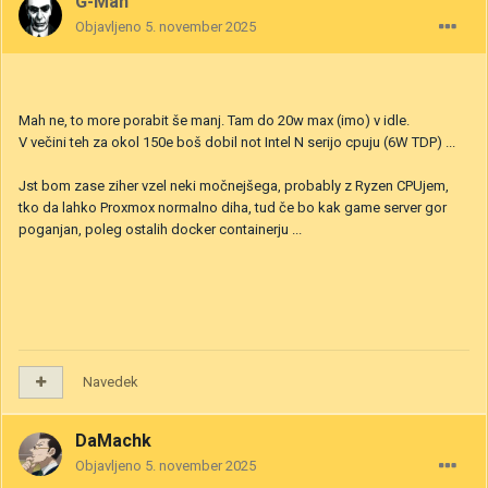
G-Man
Objavljeno
5. november 2025
Mah ne, to more porabit še manj. Tam do 20w max (imo) v idle.
V večini teh za okol 150e boš dobil not Intel N serijo cpuju (6W TDP) ...
Jst bom zase ziher vzel neki močnejšega, probably z Ryzen CPUjem,
tko da lahko Proxmox normalno diha, tud če bo kak game server gor
poganjan, poleg ostalih docker containerju ...
Navedek
DaMachk
Objavljeno
5. november 2025