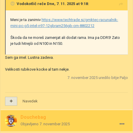
Vodokotlič
reče Dne, 7. 11. 2025 at 9:18:
Meni je ta zanimiv
https://www.techtrade.si/gmktec-racunalnik-
mini-pc-g5-intel-n97-12gbram256gb-crn-8802212
Škoda da ne moreš zamenjat ali dodat rama. Ima pa DDR5! Zato
je tudi hitrejši od N100 in N150.
Sem ga imel. Lustna zadeva.
Velikosti rubikove kocke al tam nekje.
7. november 2025
uredilo bitje Paljo
Navedek
Douchebag
Objavljeno
7. november 2025