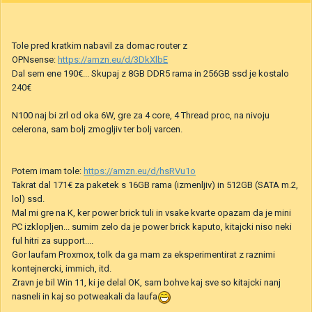
Tole pred kratkim nabavil za domac router z
OPNsense:
https://amzn.eu/d/3DkXlbE
Dal sem ene 190€... Skupaj z 8GB DDR5 rama in 256GB ssd je kostalo
240€
N100 naj bi zrl od oka 6W, gre za 4 core, 4 Thread proc, na nivoju
celerona, sam bolj zmogljiv ter bolj varcen.
Potem imam tole:
https://amzn.eu/d/hsRVu1o
Takrat dal 171€ za paketek s 16GB rama (izmenljiv) in 512GB (SATA m.2,
lol) ssd.
Mal mi gre na K, ker power brick tuli in vsake kvarte opazam da je mini
PC izklopljen... sumim zelo da je power brick kaputo, kitajcki niso neki
ful hitri za support....
Gor laufam Proxmox, tolk da ga mam za eksperimentirat z raznimi
kontejnercki, immich, itd.
Zravn je bil Win 11, ki je delal OK, sam bohve kaj sve so kitajcki nanj
nasneli in kaj so potweakali da laufa