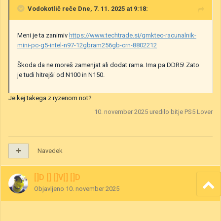
Vodokotlič
reče Dne, 7. 11. 2025 at 9:18:
Meni je ta zanimiv
https://www.techtrade.si/gmktec-racunalnik-
mini-pc-g5-intel-n97-12gbram256gb-crn-8802212
Škoda da ne moreš zamenjat ali dodat rama. Ima pa DDR5! Zato
je tudi hitrejši od N100 in N150.
Je kej takega z ryzenom not?
10. november 2025
uredilo bitje PS5 Lover
Navedek
[]D [] []V[] []D
Objavljeno
10. november 2025