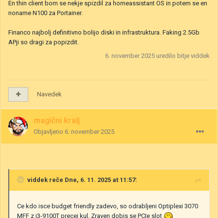
En thin client bom se nekje spizdil za homeassistant OS in potem se en
noname N100 za Portainer.
Financo najbolj definitivno bolijo diski in infrastruktura. Faking 2.5Gb
APji so dragi za popizdit.
6. november 2025
uredilo bitje viddek
Navedek
magični kralj
Objavljeno
6. november 2025
viddek
reče Dne, 6. 11. 2025 at 11:57:
Ce kdo isce budget friendly zadevo, so odrabljeni Optiplexi 3070
MFF z i3-9100T precej kul. Zraven dobis se PCIe slot