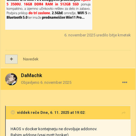
6. november 2025
uredilo bitje kmetek
Navedek
DaMachk
Objavljeno
6. november 2025
viddek
reče Dne, 6. 11. 2025 at 19:02:
HAOS v docker kontejnerju ne dovoljuje addonov.
Rabim addone (vsaj mqtt broker)