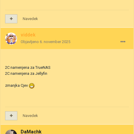
Navedek
viddek
Objavljeno
6. november 2025
2C namenjena za TrueNAS
2C namenjena za Jellyfin
zmanjka Cjev
Navedek
DaMachk