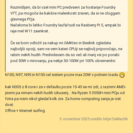
Razmišljam, da bi vzel mini PC predvsem za hostanje Foundry
VTT, pa mogoče še kakšne malenkosti zraven, da si ne cloggam
glavnega PCja.
Načeloma bi lahko Foundry laufal tudi na Rasberry Pi 5, ampak bi
raje mel W11 zaenkrat.
Če se bom odločil za nakup mi GMKtec in Beelink zgledata
najboljši opciji, sam ne vem kateri CPUji se najbolj priporočajo, ne
rabim nekih hudih. Predvidevam da so več ali manj vsi po porabi
pod 50W v mirovanju, pa nekje 50-100W pri 100% obremenitvi.
N100, N97, N95 in N150 cel sistem pozre max 20W v polnem loadu
kak N305 z 8 core-i ze v defaultu pozre 15-45 se mi zdi, z raznimi AMD-
jevimi pa nimam nekih hudih izkusenj... Na Ryzen 5 3550H mini PCju od
fotra pa nism nikol gledal kolk zre. Za home computing zanja je cist
dost.
Office + Internet surfing.
5. november 2025
uredilo bitje DaMachk