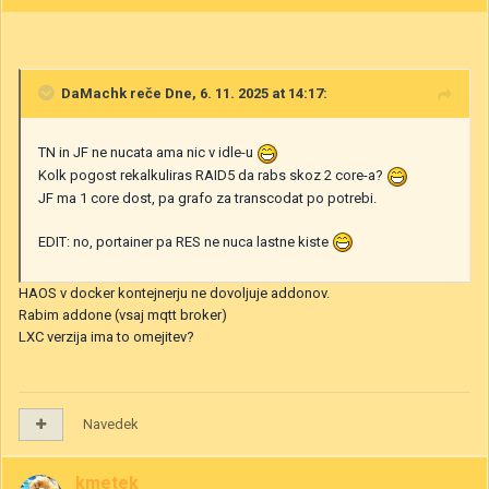
DaMachk
reče Dne, 6. 11. 2025 at 14:17:
TN in JF ne nucata ama nic v idle-u
Kolk pogost rekalkuliras RAID5 da rabs skoz 2 core-a?
JF ma 1 core dost, pa grafo za transcodat po potrebi.
EDIT: no, portainer pa RES ne nuca lastne kiste
HAOS v docker kontejnerju ne dovoljuje addonov.
Rabim addone (vsaj mqtt broker)
LXC verzija ima to omejitev?
Navedek
kmetek