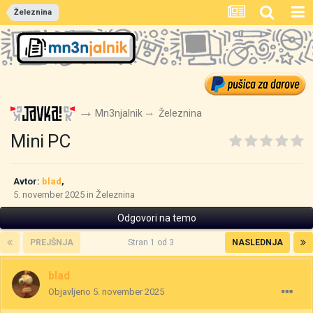
Železnina
Mn3njalnik
Železnina
Mini PC
Avtor:
blad
,
5. november 2025
in
Železnina
Odgovori na temo
PREJŠNJA
Stran 1 od 3
NASLEDNJA
blad
Objavljeno
5. november 2025