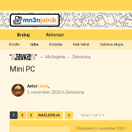
Brskaj
Aktivnost
Krožki
Izbe
Koledar
Nek tekst
Celotna ekipa
Mn3njalnik
Železnina
Mini PC
Avtor:
blad
,
5. november 2025
in
Železnina
1
2
3
NASLEDNJA
Stran 1 od 3
Objavljeno
5. november 2025