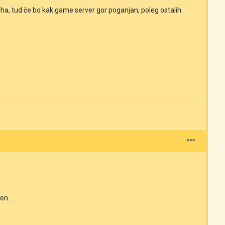
a, tud če bo kak game server gor poganjan, poleg ostalih
cen.