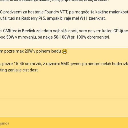
 PC predvsem za hostanje Foundry VTT, pa mogoče še kakšne malenkosti
ufal tudi na Rasberry Pi 5, ampak bi raje mel W11 zaenkrat.
 GMKtec in Beelink zgledata najboljši opciji, sam ne vem kateri CPUji s
i pod 50W v mirovanju, pa nekje 50-100W pri 100% obremenitvi.
stem pozre max 20W v polnem loadu
tu pozre 15-45 se mi zdi, z raznimi AMD-jevimi pa nimam nekih hudih izk
ng zanja je cist dost.
ejano)