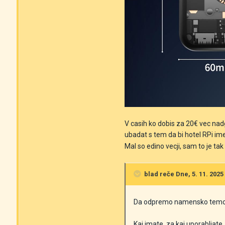
V casih ko dobis za 20€ vec nadg
ubadat s tem da bi hotel RPi im
Mal so edino vecji, sam to je ta
blad
reče Dne, 5. 11. 2025 
Da odpremo namensko temo
Kaj imate, za kaj uporabljate,