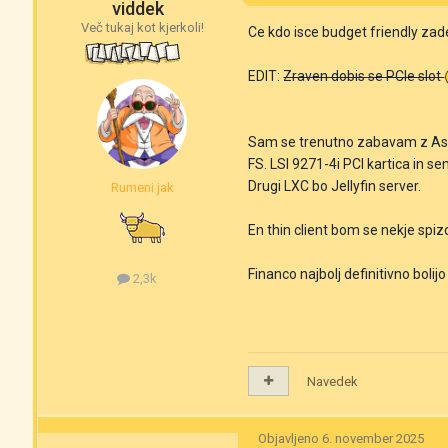
viddek
Več tukaj kot kjerkoli!
Ce kdo isce budget friendly zade
EDIT:
Zraven dobis se PCIe slot
Sam se trenutno zabavam z Asr
FS. LSI 9271-4i PCI kartica in s
Drugi LXC bo Jellyfin server.
Rumeni jak
En thin client bom se nekje sp
Financo najbolj definitivno bolijo
2,3k
Navedek
Objavljeno
6. november 2025