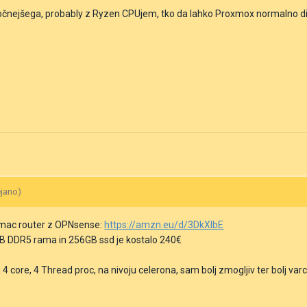
očnejšega, probably z Ryzen CPUjem, tko da lahko Proxmox normalno dih
ejano)
omac router z OPNsense:
https://amzn.eu/d/3DkXlbE
GB DDR5 rama in 256GB ssd je kostalo 240€
 4 core, 4 Thread proc, na nivoju celerona, sam bolj zmogljiv ter bolj var