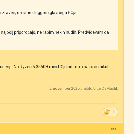
 zraven, da si ne cloggam glavnega PCja.
e najbolj priporočajo, ne rabim nekih hudih. Predvidevam da
usenj... Na Ryzen 5 3550H mini PCju od fotra pa nism nikol
5. november 2025
uredilo bitje DaMachk
1