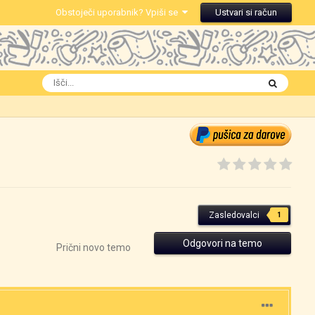
Obstoječi uporabnik? Vpiši se
Ustvari si račun
Zasledovalci
1
Odgovori na temo
Prični novo temo