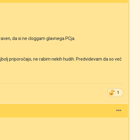
aven, da si ne cloggam glavnega PCja.
ajbolj priporočajo, ne rabim nekih hudih. Predvidevam da so več
1