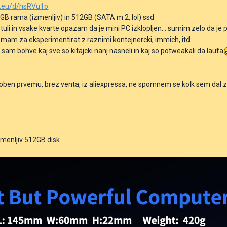
n.eu/d/hsRVu1o
GB rama (izmenljiv) in 512GB (SATA m.2, lol) ssd.
tuli in vsake kvarte opazam da je mini PC izklopljen... sumim zelo da je pow
mam za eksperimentirat z raznimi kontejnercki, immich, itd.
OK, sam bohve kaj sve so kitajcki nanj nasneli in kaj so potweakali da laufa
en prvemu, brez venta, iz aliexpressa, ne spomnem se kolk sem dal zanj
zmenljiv 512GB disk.