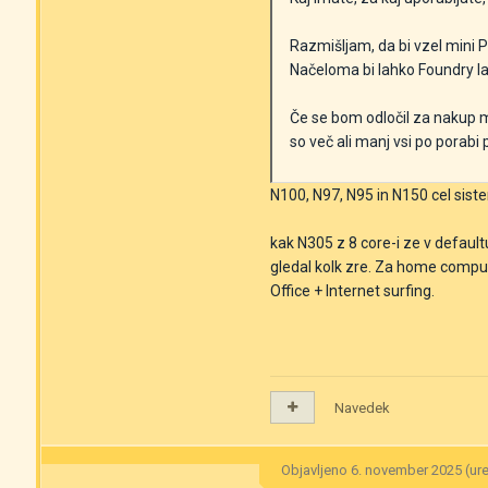
Razmišljam, da bi vzel mini
Načeloma bi lahko Foundry la
Če se bom odločil za nakup mi
so več ali manj vsi po porab
N100, N97, N95 in N150 cel si
kak N305 z 8 core-i ze v defaul
gledal kolk zre. Za home computi
Office + Internet surfing.
Navedek
Objavljeno
6. november 2025
(ur