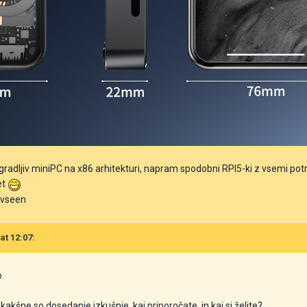
radljiv miniPC na x86 arhitekturi, napram spodobni RPI5-ki z vsemi potreb
et
k vseen
at 12:07:
.
 kakšne so dosedanje izkušnje, kaj priporočate, in kaj si želite?