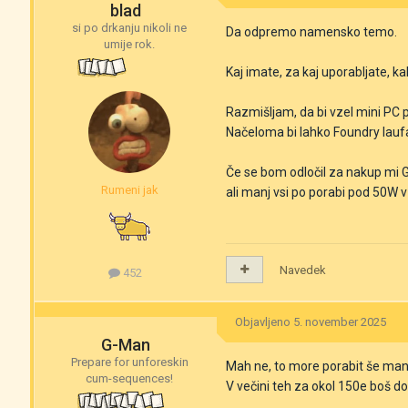
blad
si po drkanju nikoli ne
Da odpremo namensko temo.
umije rok.
Kaj imate, za kaj uporabljate, ka
Razmišljam, da bi vzel mini PC
Načeloma bi lahko Foundry laufa
Če se bom odločil za nakup mi G
Rumeni jak
ali manj vsi po porabi pod 50W 
Navedek
452
Objavljeno
5. november 2025
G-Man
Prepare for unforeskin
Mah ne, to more porabit še man
cum-sequences!
V večini teh za okol 150e boš dob