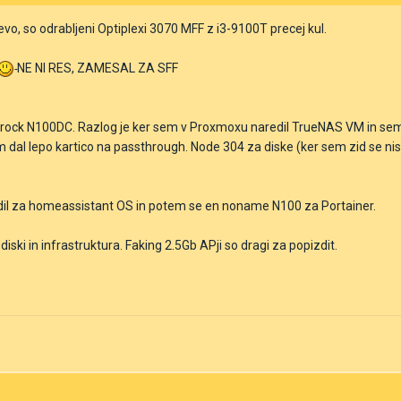
vo, so odrabljeni Optiplexi 3070 MFF z i3-9100T precej kul.
NE NI RES, ZAMESAL ZA SFF
ock N100DC. Razlog je ker sem v Proxmoxu naredil TrueNAS VM in sem a
em dal lepo kartico na passthrough. Node 304 za diske (ker sem zid se ni
izdil za homeassistant OS in potem se en noname N100 za Portainer.
 diski in infrastruktura. Faking 2.5Gb APji so dragi za popizdit.