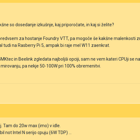
kšne so dosedanje izkušnje, kaj priporočate, in kaj si želite?
 predvsem za hostanje Foundry VTT, pa mogoče še kakšne malenkosti zr
l tudi na Rasberry Pi 5, ampak bi raje mel W11 zaenkrat.
MKtec in Beelink zgledata najboljši opciji, sam ne vem kateri CPUji se n
v mirovanju, pa nekje 50-100W pri 100% obremenitvi.
j. Tam do 20w max (imo) v idle.
il not Intel N serijo cpuju (6W TDP) ...