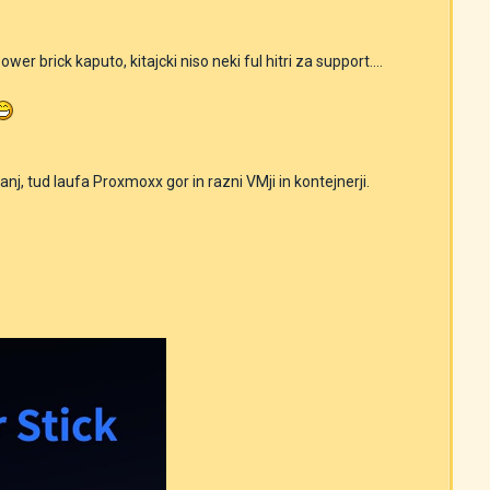
er brick kaputo, kitajcki niso neki ful hitri za support....
, tud laufa Proxmoxx gor in razni VMji in kontejnerji.