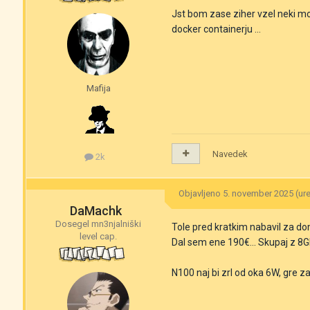
Jst bom zase ziher vzel neki m
docker containerju ...
Mafija
Navedek
2k
Objavljeno
5. november 2025
(ur
DaMachk
Dosegel mn3njalniški
Tole pred kratkim nabavil za d
level cap.
Dal sem ene 190€... Skupaj z 8
N100 naj bi zrl od oka 6W, gre za