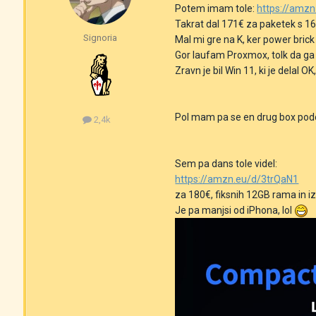
Potem imam tole:
https://amz
Takrat dal 171€ za paketek s 16
Signoria
Mal mi gre na K, ker power brick 
Gor laufam Proxmox, tolk da ga 
Zravn je bil Win 11, ki je delal 
Pol mam pa se en drug box podob
2,4k
Sem pa dans tole videl:
https://amzn.eu/d/3trQaN1
za 180€, fiksnih 12GB rama in i
Je pa manjsi od iPhona, lol