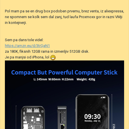
Pol mam pa se en drug box podoben prvemu, brez venta, iz aliexpressa,
ne spomnem se kolk sem dal zanj, tud laufa Proxmoxx gor in razni VMji
in kontejnerji.
Sem pa dans tole videl:
https://amzn.eu/d/3trQaN1
za 180€, fiksnih 12GB rama in izmenljiv 512GB disk.
Je pa manjsi od iPhona, lol