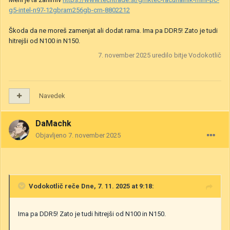
g5-intel-n97-12gbram256gb-crn-8802212
Škoda da ne moreš zamenjat ali dodat rama. Ima pa DDR5! Zato je tudi
hitrejši od N100 in N150.
7. november 2025
uredilo bitje Vodokotlič
Navedek
DaMachk
Objavljeno
7. november 2025
Vodokotlič
reče Dne, 7. 11. 2025 at 9:18:
Ima pa DDR5! Zato je tudi hitrejši od N100 in N150.