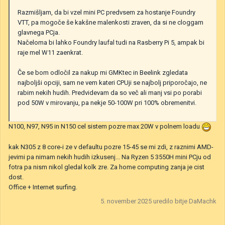
Razmišljam, da bi vzel mini PC predvsem za hostanje Foundry
VTT, pa mogoče še kakšne malenkosti zraven, da si ne cloggam
glavnega PCja.
Načeloma bi lahko Foundry laufal tudi na Rasberry Pi 5, ampak bi
raje mel W11 zaenkrat.
Če se bom odločil za nakup mi GMKtec in Beelink zgledata
najboljši opciji, sam ne vem kateri CPUji se najbolj priporočajo, ne
rabim nekih hudih. Predvidevam da so več ali manj vsi po porabi
pod 50W v mirovanju, pa nekje 50-100W pri 100% obremenitvi.
N100, N97, N95 in N150 cel sistem pozre max 20W v polnem loadu
kak N305 z 8 core-i ze v defaultu pozre 15-45 se mi zdi, z raznimi AMD-
jevimi pa nimam nekih hudih izkusenj... Na Ryzen 5 3550H mini PCju od
fotra pa nism nikol gledal kolk zre. Za home computing zanja je cist
dost.
Office + Internet surfing.
5. november 2025
uredilo bitje DaMachk