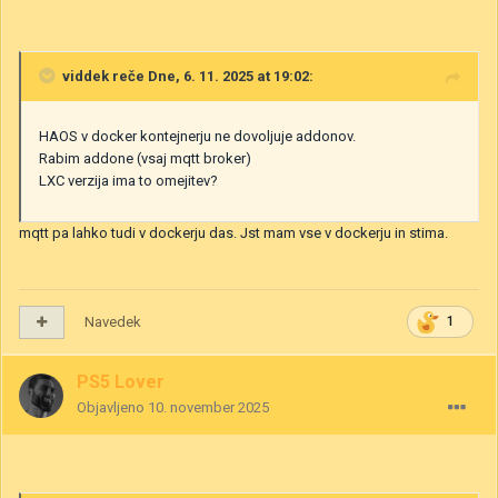
viddek
reče Dne, 6. 11. 2025 at 19:02:
HAOS v docker kontejnerju ne dovoljuje addonov.
Rabim addone (vsaj mqtt broker)
LXC verzija ima to omejitev?
mqtt pa lahko tudi v dockerju das. Jst mam vse v dockerju in stima.
Navedek
1
PS5 Lover
Objavljeno
10. november 2025