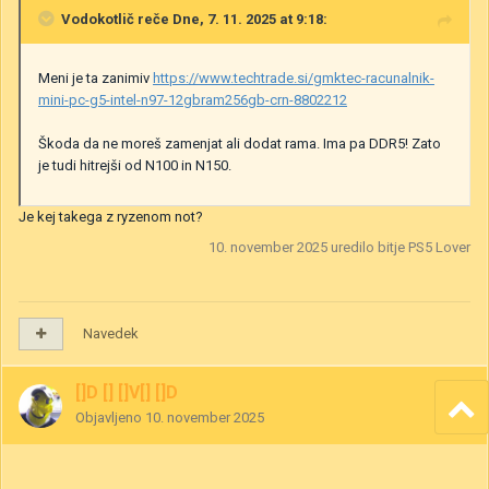
Vodokotlič
reče Dne, 7. 11. 2025 at 9:18:
Meni je ta zanimiv
https://www.techtrade.si/gmktec-racunalnik-
mini-pc-g5-intel-n97-12gbram256gb-crn-8802212
Škoda da ne moreš zamenjat ali dodat rama. Ima pa DDR5! Zato
je tudi hitrejši od N100 in N150.
Je kej takega z ryzenom not?
10. november 2025
uredilo bitje PS5 Lover
Navedek
[]D [] []V[] []D
Objavljeno
10. november 2025