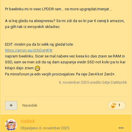
Pr beelinku mi ni vsec LPDDR ram... ne mors upgrejdat/menjat...
A si kej gledu na aliexpressu? Se mi zdi da so kr par € cenej k amazon,
pa glih tak iz evropskih skladisc.
EDIT: mislim pa da bi velik raj gledal tole:
https://amzn.eu/d/bDsHK9r
napram beelinku. Sicer se mal nabere vec kesa ko das zravn se RAM in
SSD, sam se men zdi da raj dam azupanja vredn SSD not kokr pa to kar
kitajci dajo zravn
Pa minisforum je edn vecjih proizvajalcev. Pa raje Zen4 kot Zen3+.
6. november 2025
uredilo bitje DaMachk
Navedek
1
viddek
Objavljeno
6. november 2025