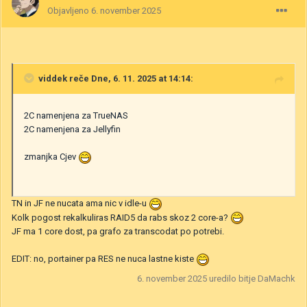
Objavljeno
6. november 2025
viddek
reče Dne, 6. 11. 2025 at 14:14:
2C namenjena za TrueNAS
2C namenjena za Jellyfin
zmanjka Cjev
TN in JF ne nucata ama nic v idle-u
Kolk pogost rekalkuliras RAID5 da rabs skoz 2 core-a?
JF ma 1 core dost, pa grafo za transcodat po potrebi.
EDIT: no, portainer pa RES ne nuca lastne kiste
6. november 2025
uredilo bitje DaMachk