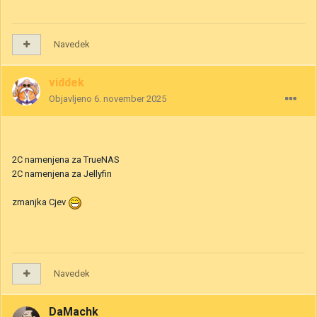
Navedek
viddek
Objavljeno
6. november 2025
2C namenjena za TrueNAS
2C namenjena za Jellyfin
zmanjka Cjev
Navedek
DaMachk