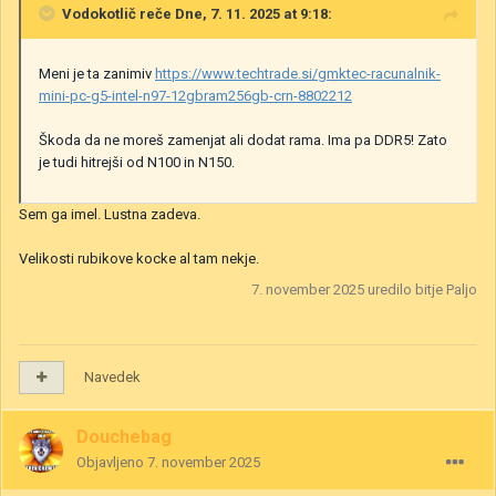
Vodokotlič
reče Dne, 7. 11. 2025 at 9:18:
Meni je ta zanimiv
https://www.techtrade.si/gmktec-racunalnik-
mini-pc-g5-intel-n97-12gbram256gb-crn-8802212
Škoda da ne moreš zamenjat ali dodat rama. Ima pa DDR5! Zato
je tudi hitrejši od N100 in N150.
Sem ga imel. Lustna zadeva.
Velikosti rubikove kocke al tam nekje.
7. november 2025
uredilo bitje Paljo
Navedek
Douchebag
Objavljeno
7. november 2025