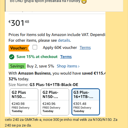
bo DND grupa sploh prešaltala na Foundry
celo 240 za GMKTek-a, noice 300 je imho mal velik za N100/N150. Za
240 se pa ze da.