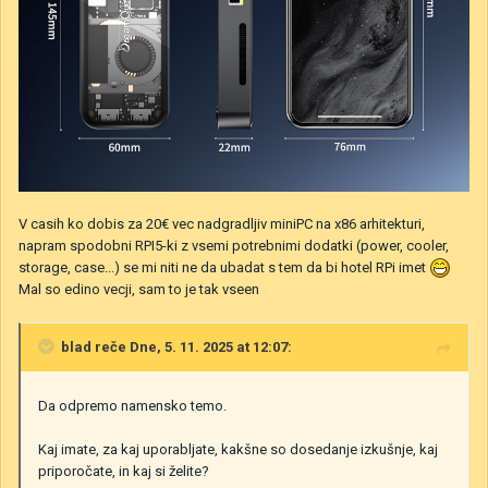
V casih ko dobis za 20€ vec nadgradljiv miniPC na x86 arhitekturi,
napram spodobni RPI5-ki z vsemi potrebnimi dodatki (power, cooler,
storage, case...) se mi niti ne da ubadat s tem da bi hotel RPi imet
Mal so edino vecji, sam to je tak vseen
blad
reče Dne, 5. 11. 2025 at 12:07:
Da odpremo namensko temo.
Kaj imate, za kaj uporabljate, kakšne so dosedanje izkušnje, kaj
priporočate, in kaj si želite?