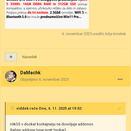
6. november 2025
uredilo bitje kmetek
Navedek
DaMachk
Objavljeno
6. november 2025
viddek
reče Dne, 6. 11. 2025 at 19:02:
HAOS v docker kontejnerju ne dovoljuje addonov.
Rabim addone (vsaj mqtt broker)