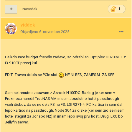
Navedek
1
viddek
Objavljeno
6. november 2025
Ce kdo isce budget friendly zadevo, so odrabljeni Optiplexi 3070 MFF z
i3-9100T precej kul.
EDIT:
Zraven dobis se PCIe slot
NE NI RES, ZAMESAL ZA SFF
Sam se trenutno zabavam z Asrock N100DC. Razlog je ker sem v
Proxmoxu naredil TrueNAS VM in sem absolutno hotel passthrough
vseh diskov, da se ne dela FS na FS. LSI 9271-4i PCI kartica in sem dal
lepo kartico na passthrough. Node 304 za diske (ker sem zid se nisem
hotel stegnit za Jonsbo N2) in imam lepo svoj prvi host. Drugi LXC bo
Jellyfin server.