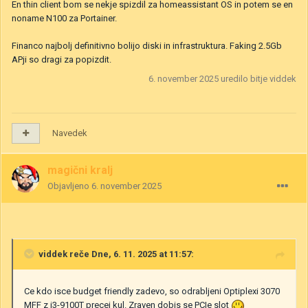
En thin client bom se nekje spizdil za homeassistant OS in potem se en
noname N100 za Portainer.
Financo najbolj definitivno bolijo diski in infrastruktura. Faking 2.5Gb
APji so dragi za popizdit.
6. november 2025
uredilo bitje viddek
Navedek
magični kralj
Objavljeno
6. november 2025
viddek
reče Dne, 6. 11. 2025 at 11:57:
Ce kdo isce budget friendly zadevo, so odrabljeni Optiplexi 3070
MFF z i3-9100T precej kul. Zraven dobis se PCIe slot