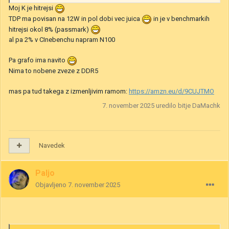
Moj K je hitrejsi
TDP ma povisan na 12W in pol dobi vec juica
in je v benchmarkih
hitrejsi okol 8% (passmark)
al pa 2% v CInebenchu napram N100
Pa grafo ima navito
Nima to nobene zveze z DDR5
mas pa tud takega z izmenljivim ramom:
https://amzn.eu/d/9CUJTMO
7. november 2025
uredilo bitje DaMachk
Navedek
Paljo
Objavljeno
7. november 2025