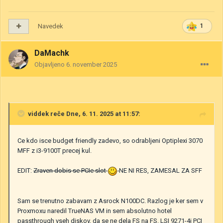
Navedek
1
DaMachk
Objavljeno
6. november 2025
viddek
reče Dne, 6. 11. 2025 at 11:57:
Ce kdo isce budget friendly zadevo, so odrabljeni Optiplexi 3070
MFF z i3-9100T precej kul.
EDIT:
Zraven dobis se PCIe slot
NE NI RES, ZAMESAL ZA SFF
Sam se trenutno zabavam z Asrock N100DC. Razlog je ker sem v
Proxmoxu naredil TrueNAS VM in sem absolutno hotel
passthrough vseh diskov, da se ne dela FS na FS. LSI 9271-4i PCI