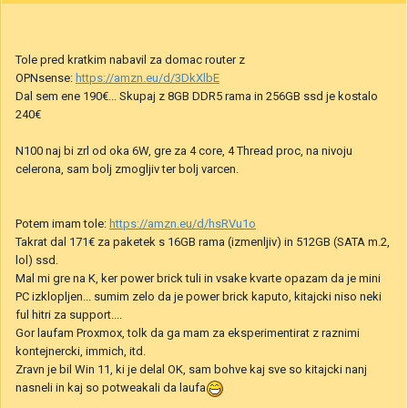
Tole pred kratkim nabavil za domac router z
OPNsense:
https://amzn.eu/d/3DkXlbE
Dal sem ene 190€... Skupaj z 8GB DDR5 rama in 256GB ssd je kostalo
240€
N100 naj bi zrl od oka 6W, gre za 4 core, 4 Thread proc, na nivoju
celerona, sam bolj zmogljiv ter bolj varcen.
Potem imam tole:
https://amzn.eu/d/hsRVu1o
Takrat dal 171€ za paketek s 16GB rama (izmenljiv) in 512GB (SATA m.2,
lol) ssd.
Mal mi gre na K, ker power brick tuli in vsake kvarte opazam da je mini
PC izklopljen... sumim zelo da je power brick kaputo, kitajcki niso neki
ful hitri za support....
Gor laufam Proxmox, tolk da ga mam za eksperimentirat z raznimi
kontejnercki, immich, itd.
Zravn je bil Win 11, ki je delal OK, sam bohve kaj sve so kitajcki nanj
nasneli in kaj so potweakali da laufa