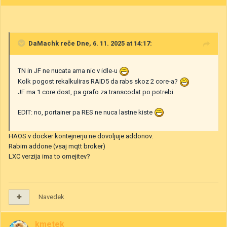
DaMachk
reče Dne, 6. 11. 2025 at 14:17:
TN in JF ne nucata ama nic v idle-u
Kolk pogost rekalkuliras RAID5 da rabs skoz 2 core-a?
JF ma 1 core dost, pa grafo za transcodat po potrebi.
EDIT: no, portainer pa RES ne nuca lastne kiste
HAOS v docker kontejnerju ne dovoljuje addonov.
Rabim addone (vsaj mqtt broker)
LXC verzija ima to omejitev?
Navedek
kmetek