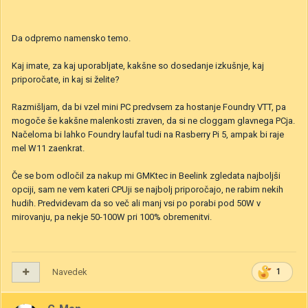
Da odpremo namensko temo.
Kaj imate, za kaj uporabljate, kakšne so dosedanje izkušnje, kaj
priporočate, in kaj si želite?
Razmišljam, da bi vzel mini PC predvsem za hostanje Foundry VTT, pa
mogoče še kakšne malenkosti zraven, da si ne cloggam glavnega PCja.
Načeloma bi lahko Foundry laufal tudi na Rasberry Pi 5, ampak bi raje
mel W11 zaenkrat.
Če se bom odločil za nakup mi GMKtec in Beelink zgledata najboljši
opciji, sam ne vem kateri CPUji se najbolj priporočajo, ne rabim nekih
hudih. Predvidevam da so več ali manj vsi po porabi pod 50W v
mirovanju, pa nekje 50-100W pri 100% obremenitvi.
Navedek
1