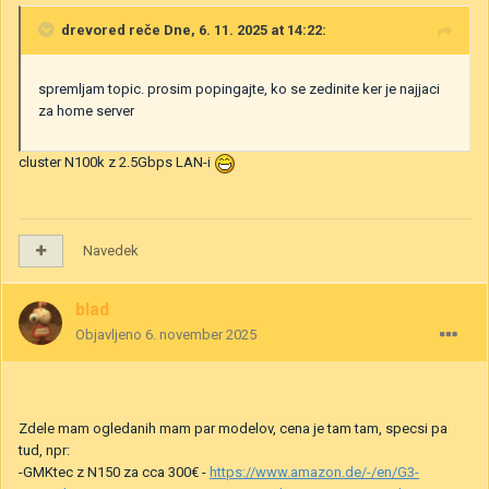
drevored
reče Dne, 6. 11. 2025 at 14:22:
spremljam topic. prosim popingajte, ko se zedinite ker je najjaci
za home server
cluster N100k z 2.5Gbps LAN-i
Navedek
blad
Objavljeno
6. november 2025
Zdele mam ogledanih mam par modelov, cena je tam tam, specsi pa
tud, npr:
-GMKtec z N150 za cca 300€ -
https://www.amazon.de/-/en/G3-