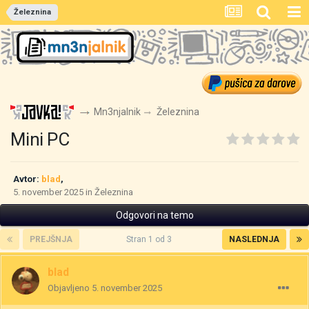
Železnina
Mn3njalnik
Železnina
Mini PC
Avtor:
blad
,
5. november 2025
in
Železnina
Odgovori na temo
PREJŠNJA
Stran 1 od 3
NASLEDNJA
blad
Objavljeno
5. november 2025