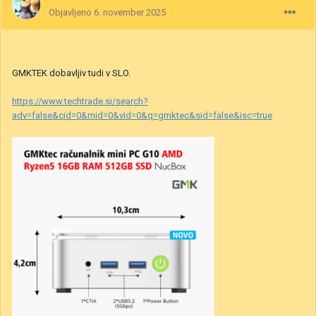
Objavljeno
6. november 2025
GMKTEK dobavljiv tudi v SLO.
https://www.techtrade.si/search?
adv=false&cid=0&mid=0&vid=0&q=gmktec&sid=false&isc=true