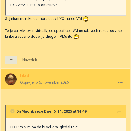
LXC verzija ima to omejitev?
Sej nism nc reku da mors dat v LXC, nared VM
To je car VM-ov in virtualk, ce specificen VM ne rab vseh resourcov, se
lahko zacasno dodelijo drugem VMu itd
Navedek
blad
Objavljeno
6. november 2025
DaMachk
reče Dne, 6. 11. 2025 at 14:49:
EDIT: mislim pa da bi velik raj gledal tole: