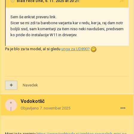
blad
reče Dne, 6. 11. 2025 at 20:21:
Sem še enkrat preveru link.
Sicer se mi zdi ta barebone varjanta kar v redu, ker ja, raj dam notr
boljši ssd, sam komentarji za item niso neki navdušeni, predvsem
ko pride do instalacije W11 in driverjev.
Pa je blo za ta model, al si gledu
unga za UD890?
Navedek
Vodokotlič
Objavljeno
7. november 2025
Meni je ta zanimiv
https://www.techtrade.si/gmktec-racunalnik-mini-pc-