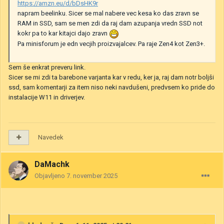
https://amzn.eu/d/bDsHK9r
napram beelinku. Sicer se mal nabere vec kesa ko das zravn se
RAM in SSD, sam se men zdi da raj dam azupanja vredn SSD not
kokr pa to kar kitajci dajo zravn
Pa minisforum je edn vecjih proizvajalcev. Pa raje Zen4 kot Zen3+.
Sem še enkrat preveru link.
Sicer se mi zdi ta barebone varjanta kar v redu, ker ja, raj dam notr boljši
ssd, sam komentarji za item niso neki navdušeni, predvsem ko pride do
instalacije W11 in driverjev.
Navedek
DaMachk
Objavljeno
7. november 2025