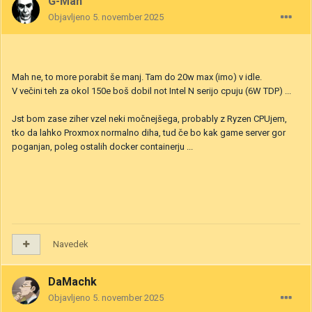
G-Man
Objavljeno
5. november 2025
Mah ne, to more porabit še manj. Tam do 20w max (imo) v idle.
V večini teh za okol 150e boš dobil not Intel N serijo cpuju (6W TDP) ...
Jst bom zase ziher vzel neki močnejšega, probably z Ryzen CPUjem,
tko da lahko Proxmox normalno diha, tud če bo kak game server gor
poganjan, poleg ostalih docker containerju ...
Navedek
DaMachk
Objavljeno
5. november 2025