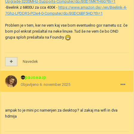
Upgrade-3200MHz-Supports-Computer/dp/B0D1MKTH6G?th=1
-Beelink z 6800U za cca 400€ -
https://www.amazon.de/-/en/Beelink-4-
7Ghz-LPDDR5-PCIe4-0-Computer/dp/B0DC6BF5HD?th=1
Problem je v tem, ker ne vem kaj vse bom eventuelno gor nametu oz. če
bom pol enkrat prešaltal na neke linuxe. Tud še ne vem če bo DND
grupa sploh prešaltala na Foundry
Navedek
👽
drevored
Objavljeno
6. november 2025
ampak to je mini pc namenjen za desktop? al zakaj ma wifi in dva
hdmija