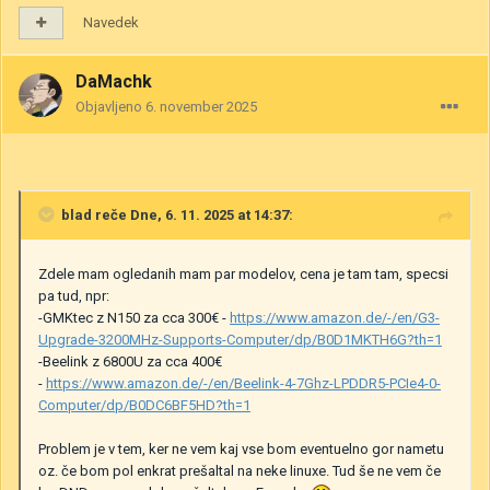
Navedek
DaMachk
Objavljeno
6. november 2025
blad
reče Dne, 6. 11. 2025 at 14:37:
Zdele mam ogledanih mam par modelov, cena je tam tam, specsi
pa tud, npr:
-GMKtec z N150 za cca 300€ -
https://www.amazon.de/-/en/G3-
Upgrade-3200MHz-Supports-Computer/dp/B0D1MKTH6G?th=1
-Beelink z 6800U za cca 400€
-
https://www.amazon.de/-/en/Beelink-4-7Ghz-LPDDR5-PCIe4-0-
Computer/dp/B0DC6BF5HD?th=1
Problem je v tem, ker ne vem kaj vse bom eventuelno gor nametu
oz. če bom pol enkrat prešaltal na neke linuxe. Tud še ne vem če