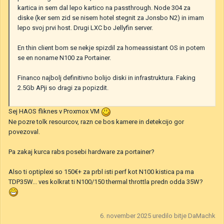
kartica in sem dal lepo kartico na passthrough. Node 304 za
diske (ker sem zid se nisem hotel stegnit za Jonsbo N2) in imam
lepo svoj prvi host. Drugi LXC bo Jellyfin server.
En thin client bom se nekje spizdil za homeassistant OS in potem
se en noname N100 za Portainer.
Financo najbolj definitivno bolijo diski in infrastruktura. Faking
2.5Gb APji so dragi za popizdit.
Sej HAOS fliknes v Proxmox VM
Ne pozre tolk resourcov, razn ce bos kamere in detekcijo gor
povezoval.
Pa zakaj kurca rabs posebi hardware za portainer?
Also ti optiplexi so 150€+ za prbl isti perf kot N100 kistica pa ma
TDP35W... ves kolkrat ti N100/150 thermal throttla predn odda 35W?
6. november 2025
uredilo bitje DaMachk