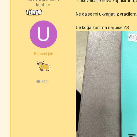
Tipkovnica je nova zapakirana,
konfete.
Ne da se mi ukvarjati z vracilo
Ce koga zanima naj pise ZS.
Rumeni jak
812