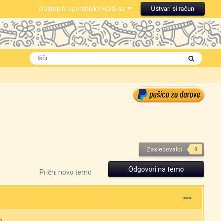
Obstoječi uporabnik? Vpiši se
Ustvari si račun
Zasledovalci
0
Odgovori na temo
Prični novo temo