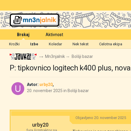
Brskaj
Aktivnost
Krožki
Izbe
Koledar
Nek tekst
Celotna ekipa
Mn3njalnik
Bolšji bazar
P: tipkovnico logitech k400 plus, nov
Avtor:
urby20
,
20. november 2025
in
Bolšji bazar
Objavljeno
20. november 2025
urby20
fura šizntraktor na