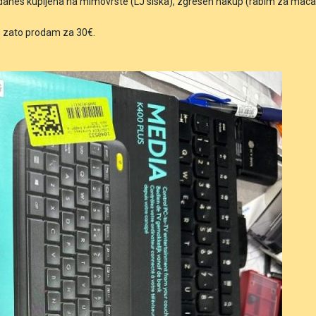
 danes kupljena na mimovrste (LJ siska), zgresen nakup (rabim za maca
m, zato prodam za 30€.