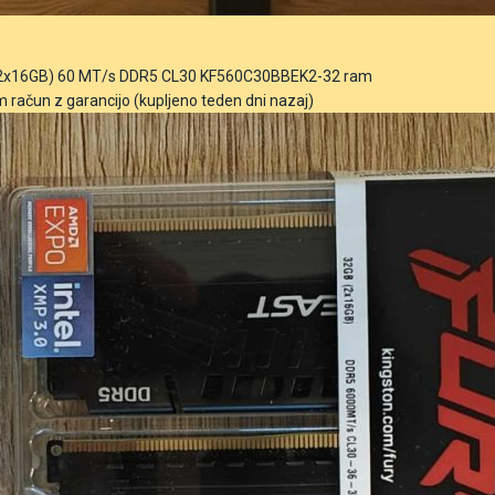
 (2x16GB) 60 MT/s DDR5 CL30 KF560C30BBEK2-32 ram
 račun z garancijo (kupljeno teden dni nazaj)