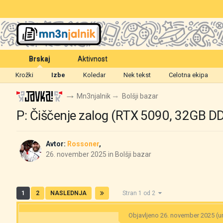
Brskaj
Aktivnost
Krožki
Izbe
Koledar
Nek tekst
Celotna ekipa
Mn3njalnik
Bolšji bazar
P: Čiščenje zalog (RTX 5090, 32GB DD
Avtor:
Rossoner
,
26. november 2025
in
Bolšji bazar
1
2
NASLEDNJA
Stran 1 od 2
Objavljeno
26. november 2025
(u