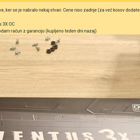
 ker se je nabralo nekaj stvari. Cene niso zadnje (za več kosov dodat
s 3X OC
odam račun z garancijo (kupljeno teden dni nazaj)