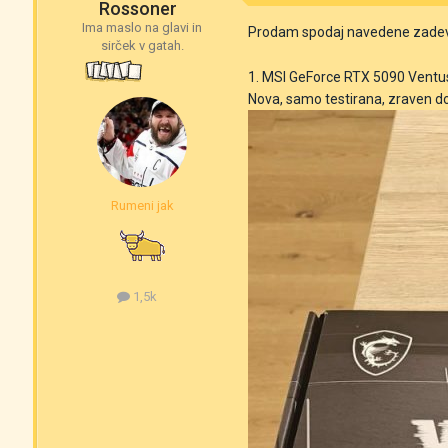
Rossoner
Ima maslo na glavi in
Prodam spodaj navedene zadeve,
sirček v gatah.
1. MSI GeForce RTX 5090 Ventu
Nova, samo testirana, zraven d
Rumeni jak
1,5k