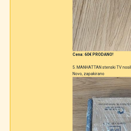
Cena: 60€ PRODANO!
5. MANHATTAN stenski TV nosile
Novo, zapakirano