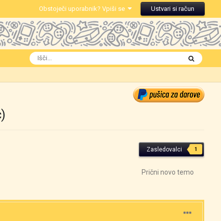
Obstoječi uporabnik? Vpiši se
Ustvari si račun
)
Zasledovalci
1
Prični novo temo