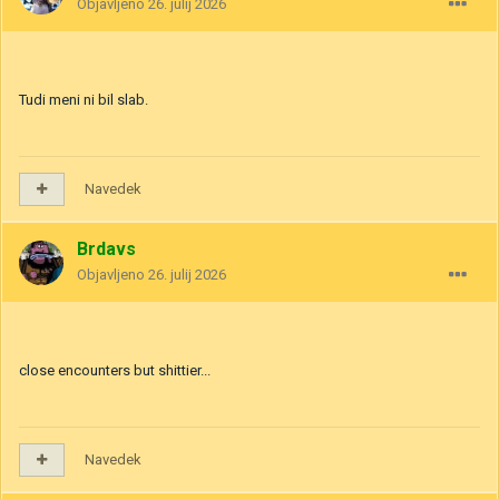
Objavljeno
26. julij 2026
Tudi meni ni bil slab.
Navedek
Brdavs
Objavljeno
26. julij 2026
close encounters but shittier...
Navedek