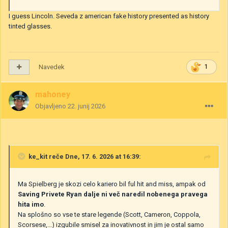
I guess Lincoln. Seveda z american fake history presented as history
tinted glasses.
Navedek
1
mahoney
Objavljeno
22. junij 2026
ke_kit
reče Dne, 17. 6. 2026 at 16:39:
Ma Spielberg je skozi celo kariero bil ful hit and miss, ampak od
Saving Privete Ryan dalje ni več naredil nobenega pravega
hita imo
.
Na splošno so vse te stare legende (Scott, Cameron, Coppola,
Scorsese,...) izgubile smisel za inovativnost in jim je ostal samo