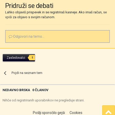
Pridruži se debati
Lahko objaviš prispevek in se registriraš kasneje. Ako imaš račun,
se
vpiši
za objavo s svojim računom.
Odgovori na temo...
Zasledovalci
1
Pojdi na seznam tem
NEDAVNO BRSKA
0 ČLANOV
Nihče od registriranih uporabnikov ne pregleduje strani.
Pošlji sporočilo gejši
Cookies