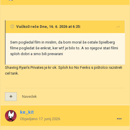
Vučko3
reče Dne, 16. 6. 2026 at 6:25:
Sem pogledal film in mislim, da bom moral še ostale Spielberg
filme pogledat še enkrat, ker wtf je bilo to. A so njegovi stari filmi
sploh dobri a smo bili prevarani
Shaving Ryan's Privates je kr ok. Sploh ko No Fenks s pištolco razstreli
cel tank.
Navedek
ke_kit
Objavljeno
17. junij 2026