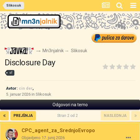
Slikosuk
Mn3njalnik
Slikosuk
Disclosure Day
sf
Avtor:
cin der
,
5. januar 2026
in
Slikosuk
Odgovori na temo
PREJŠNJA
Stran 2 od 2
NASLEDNJA
CPC_agent_za_SrednjoEvropo
Objavljeno
17. junij 2026