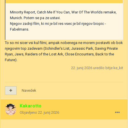
Minority Report, Catch Me If You Can, War Of The Worlds remake,
Munich. Potem se pa ze ustavi.
Njegov zadnji film, ki mi je bil res vsec je bil njegov biopic -
Fabelmans.
To so mi sicer vsi kul filmi, ampak nobenega ne morem postaviti ob bok
njegovim top zadevam (Schindler's List, Jurassic Park, Saving Private
Ryan, Jaws, Raiders of the Lost Ark, Close Encounters, Back to the
Future).
22. junij 2026
uredilo bitje ke_kit
Navedek
Kakarotto
Objavljeno
22. junij 2026