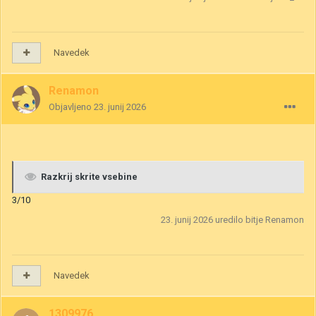
Navedek
Renamon
Objavljeno
23. junij 2026
Razkrij skrite vsebine
3/10
23. junij 2026
uredilo bitje Renamon
Navedek
1309976