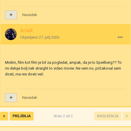
Navedek
ArtaX
Objavljeno
27. julij 2026
Mislim, film kot film je bil za pogledat, ampak, da je to Speilberg?? To
mi deluje bolj nek straight to video movie. Ne vem no, pričakoval sem
dosti, ma res dosti več.
Navedek
PREJŠNJA
Stran 2 od 2
NASLEDNJA