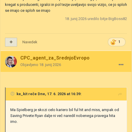
kregat s producenti, igralci in pol tezje uveljavijo svojo vizijo, ce jo sploh
se imajo ce sploh se imajo
18. junij 2026
uredilo bitje BigBoss82
Navedek
1
CPC_agent_za_SrednjoEvropo
Objavljeno
18. junij 2026
ke_kit
reče Dne, 17. 6. 2026 at 16:39:
Ma Spielberg je skozi celo kariero bil ful hit and miss, ampak od
Saving Privete Ryan dalje ni več naredil nobenega pravega hita
imo.