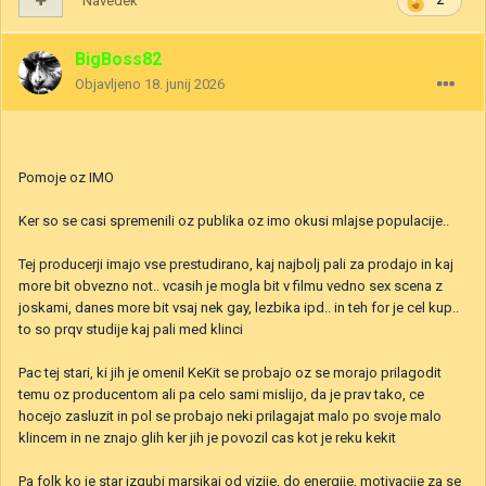
Navedek
2
BigBoss82
Objavljeno
18. junij 2026
Pomoje oz IMO
Ker so se casi spremenili oz publika oz imo okusi mlajse populacije..
Tej producerji imajo vse prestudirano, kaj najbolj pali za prodajo in kaj
more bit obvezno not.. vcasih je mogla bit v filmu vedno sex scena z
joskami, danes more bit vsaj nek gay, lezbika ipd.. in teh for je cel kup..
to so prqv studije kaj pali med klinci
Pac tej stari, ki jih je omenil KeKit se probajo oz se morajo prilagodit
temu oz producentom ali pa celo sami mislijo, da je prav tako, ce
hocejo zasluzit in pol se probajo neki prilagajat malo po svoje malo
klincem in ne znajo glih ker jih je povozil cas kot je reku kekit
Pa folk ko je star izgubi marsikaj od vizije, do energije, motivacije za se