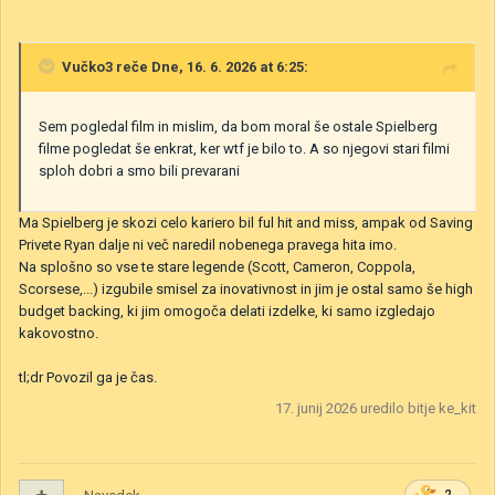
Vučko3
reče Dne, 16. 6. 2026 at 6:25:
Sem pogledal film in mislim, da bom moral še ostale Spielberg
filme pogledat še enkrat, ker wtf je bilo to. A so njegovi stari filmi
sploh dobri a smo bili prevarani
Ma Spielberg je skozi celo kariero bil ful hit and miss, ampak od Saving
Privete Ryan dalje ni več naredil nobenega pravega hita imo.
Na splošno so vse te stare legende (Scott, Cameron, Coppola,
Scorsese,...) izgubile smisel za inovativnost in jim je ostal samo še high
budget backing, ki jim omogoča delati izdelke, ki samo izgledajo
kakovostno.
tl;dr Povozil ga je čas.
17. junij 2026
uredilo bitje ke_kit