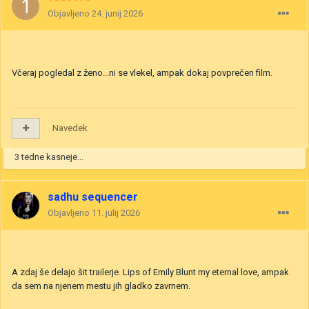
Objavljeno
24. junij 2026
Včeraj pogledal z ženo...ni se vlekel, ampak dokaj povprečen film.
Navedek
3 tedne kasneje...
sadhu sequencer
Objavljeno
11. julij 2026
A zdaj še delajo šit trailerje. Lips of Emily Blunt my eternal love, ampak
da sem na njenem mestu jih gladko zavrnem.