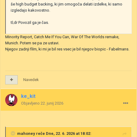
še high budget backing, ki jim omogoča delati izdelke, ki samo
izgledajo kakovostno.
tl;dr Povozil ga je čas.
Minority Report, Catch Me If You Can, War Of The Worlds remake,
Munich. Potem se pa ze ustavi.
Njegov zadnji film, ki mi je bil res vsec je bil njegov biopic - Fabelmans.
Navedek
ke_kit
Objavljeno
22. junij 2026
mahoney
reče Dne, 22. 6. 2026 at 18:02: