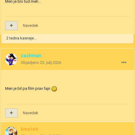
Men je blo tud meh...
Navedek
2 tedna kasneje...
cashman
Objavljeno
23. julij 2026
Men je bil pa film prav fajn
Navedek
kmetek