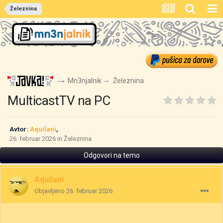
Železnina
Mn3njalnik
Železnina
MulticastTV na PC
Avtor:
Aquilani
,
26. februar 2026
in
Železnina
Odgovori na temo
Aquilani
Objavljeno
26. februar 2026