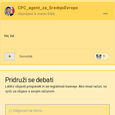
CPC_agent_za_SrednjoEvropo
Objavljeno
6. marec 2026
Ne, žal.
Navedek
1
Pridruži se debati
Lahko objaviš prispevek in se registriraš kasneje. Ako imaš račun,
se
vpiši
za objavo s svojim računom.
Odgovori na temo...