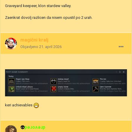
Graveyard keepeer, klon stardew valley.
Zaenkrat dovolj razlicen da nisem opustil po 2 urah.
magični kralj
Objavljeno
21. april 2026
keri achievables
👽
drevored