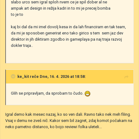
slabo urco sem igral sploh nvem ce je spil dober al ne
ampak art design in režija kadri in to mi je precej bomba
to je to
kaj bi dal da mi imel dovolj kesa in da lah financiram en tak team,
da mi je sposoben generirat eno tako girico s tem sem jaz dev
direktor in jih diktiram zgodbo in gameplaya pa naj traja razvoj
dokler traja..
ke_kit
reče Dne, 16. 4. 2026 at 18:58:
Glih se pripravljam, da sprobam to čudo.
Igral demo kak mesec nazaj, ko so ven dali. Ravno tako nek meh filing.
Vsaj v demu ne zveš nič. Kakor sem bil zagret, zdaj komot počakam na
neko pametno distanco, ko bojo reviewi folka uleteli...