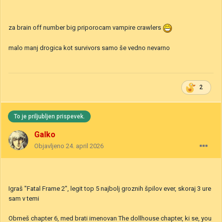
za brain off number big priporocam vampire crawlers
malo manj drogica kot survivors samo še vedno nevarno
2
To je priljubljen prispevek.
Galko
Objavljeno
24. april 2026
Igraš "Fatal Frame 2", legit top 5 najbolj groznih špilov ever, skoraj 3 ure
sam v temi
Obrneš chapter 6, med brati imenovan The dollhouse chapter, ki se, you