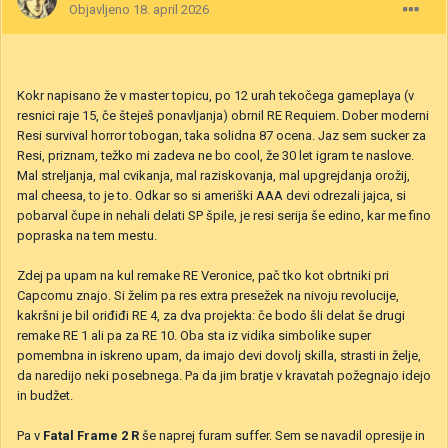
Objavljeno
18. april 2026
Kokr napisano že v master topicu, po 12 urah tekočega gameplaya (v
resnici raje 15, če šteješ ponavljanja) obrnil RE Requiem. Dober moderni
Resi survival horror tobogan, taka solidna 87 ocena. Jaz sem sucker za
Resi, priznam, težko mi zadeva ne bo cool, že 30 let igram te naslove.
Mal streljanja, mal cvikanja, mal raziskovanja, mal upgrejdanja orožij,
mal cheesa, to je to. Odkar so si ameriški AAA devi odrezali jajca, si
pobarval čupe in nehali delati SP špile, je resi serija še edino, kar me fino
popraska na tem mestu.
Zdej pa upam na kul remake RE Veronice, pač tko kot obrtniki pri
Capcomu znajo. Si želim pa res extra presežek na nivoju revolucije,
kakršni je bil oriđiđi RE 4, za dva projekta: če bodo šli delat še drugi
remake RE 1 ali pa za RE 10. Oba sta iz vidika simbolike super
pomembna in iskreno upam, da imajo devi dovolj skilla, strasti in želje,
da naredijo neki posebnega. Pa da jim bratje v kravatah požegnajo idejo
in budžet.
Pa v
Fatal Frame 2 R
še naprej furam suffer. Sem se navadil opresije in