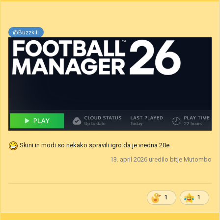
@Buzzkill
Skini in modi so nekako spravili igro da je vredna 20e
13. april 2026
uredilo bitje Mutombo
1
1