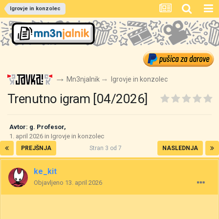
Igrovje in konzolec
Mn3njalnik
Igrovje in konzolec
Trenutno igram [04/2026]
Avtor:
g. Profesor
,
1. april 2026
in
Igrovje in konzolec
PREJŠNJA
Stran 3 od 7
NASLEDNJA
ke_kit
Objavljeno
13. april 2026