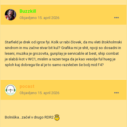
Buzzkill
Objavljeno
15. april 2026
Starfield je drek od igrce fyi. Kolk ur rabi človek, da mu vleti štokholmski
sindrom in mu začne stvar bit kul? Grafika mi je shit, npcji so dosadni in
leseni, muzika je grozovita, gunplay je servicable at best, ship combat
je slabši kot v WC1, mislim a razen tega da je kao vesolje ful hueg je
sploh kaj dobrega tle al je to samo razvlečen še bolj mid F4?
pocast
Objavljeno
15. april 2026
Bolniška...začel v drugo RDR2