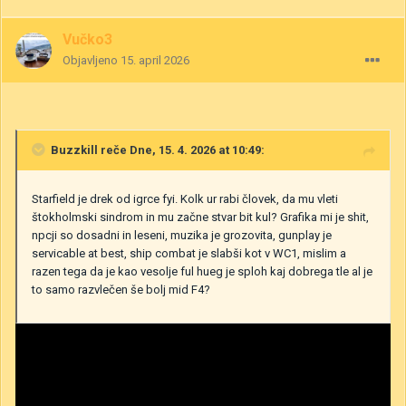
Vučko3
Objavljeno
15. april 2026
Buzzkill
reče Dne, 15. 4. 2026 at 10:49:
Starfield je drek od igrce fyi. Kolk ur rabi človek, da mu vleti
štokholmski sindrom in mu začne stvar bit kul? Grafika mi je shit,
npcji so dosadni in leseni, muzika je grozovita, gunplay je
servicable at best, ship combat je slabši kot v WC1, mislim a
razen tega da je kao vesolje ful hueg je sploh kaj dobrega tle al je
to samo razvlečen še bolj mid F4?