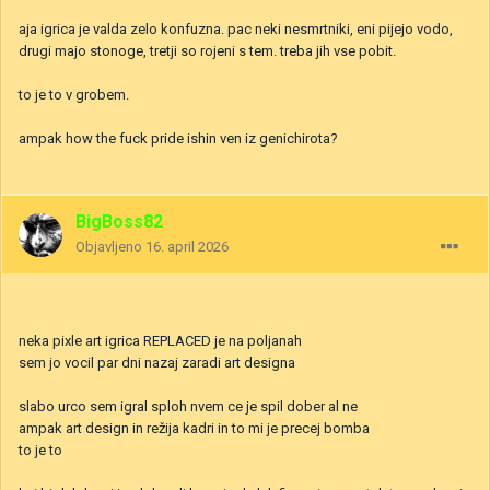
aja igrica je valda zelo konfuzna. pac neki nesmrtniki, eni pijejo vodo,
drugi majo stonoge, tretji so rojeni s tem. treba jih vse pobit.
to je to v grobem.
ampak how the fuck pride ishin ven iz genichirota?
BigBoss82
Objavljeno
16. april 2026
neka pixle art igrica REPLACED je na poljanah
sem jo vocil par dni nazaj zaradi art designa
slabo urco sem igral sploh nvem ce je spil dober al ne
ampak art design in režija kadri in to mi je precej bomba
to je to