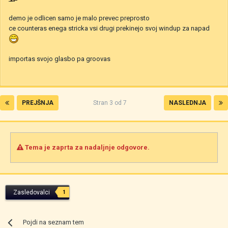
demo je odlicen samo je malo prevec preprosto
ce counteras enega stricka vsi drugi prekinejo svoj windup za napad
importas svojo glasbo pa groovas
PREJŠNJA
Stran 3 od 7
NASLEDNJA
Tema je zaprta za nadaljnje odgovore.
Zasledovalci
1
Pojdi na seznam tem