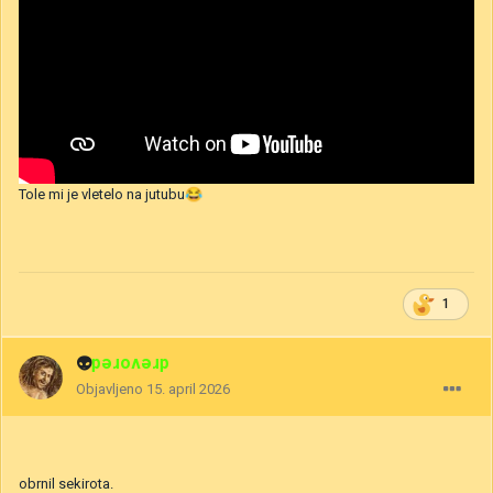
Tole mi je vletelo na jutubu
😂
1
👽
drevored
Objavljeno
15. april 2026
obrnil sekirota.