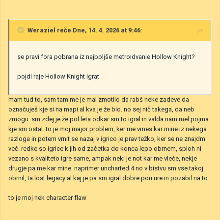
Weraziel
reče Dne, 14. 4. 2026 at 9:46:
se pravi fora pobrana iz najboljše metroidvanie Hollow Knight?
pojdi raje Hollow Knight igrat
mam tud to, sam tam me je mal zmotilo da rabš neke zadeve da
označuješ kje si na mapi al kva je že blo. no sej nič takega, da neb
zmogu. sm zdej je že pol leta odkar sm to igral in valda nam mel pojma
kje sm ostal. to je moj major problem, ker me vmes kar mine iz nekega
razloga in potem vrnit se nazaj v igrico je prav težko, ker se ne znajdm
več. redke so igrice k jih od začetka do konca lepo obrnem, sploh ni
vezano s kvaliteto igre same, ampak neki je not kar me vleče, nekje
drugje pa me kar mine. naprimer uncharted 4 no v bistvu sm vse takoj
obrnil, ta lost legacy al kaj je pa sm igral dobre pou ure in pozabil na to.
to je moj nek character flaw