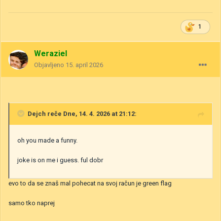
1
Weraziel
Objavljeno
15. april 2026
Dejch
reče Dne, 14. 4. 2026 at 21:12:
oh you made a funny.
joke is on me i guess. ful dobr
evo to da se znaš mal pohecat na svoj račun je green flag
samo tko naprej