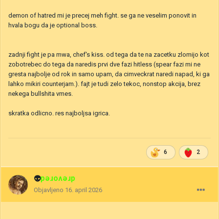
demon of hatred mi je precej meh fight. se ga ne veselim ponovit in
hvala bogu da je optional boss.
zadnji fight je pa mwa, chef's kiss. od tega da te na zacetku zlomijo kot
zobotrebec do tega da naredis prvi dve fazi hitless (spear fazi mi ne
gresta najbolje od rok in samo upam, da cimveckrat naredi napad, ki ga
lahko mikiri counterjam.). fajt je tudi zelo tekoc, nonstop akcija, brez
nekega bullshita vmes.
skratka odlicno. res najboljsa igrica.
6
2
👽
drevored
Objavljeno
16. april 2026