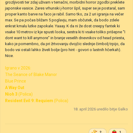
grozljivosti ter zdaj uživam v temačni, morbidni horror zgodbi preklete
japonske vasice. Zares vrhunski j-horror špil, super se je postaral, sam
proper kanto barve na faco je rabil. Samo tko, za 2 uri igranja na večer
max. Se pa počas bližam 5 poglavju, mam občutek, da bodo zdele
enkrat kmalu lutke zapokale. Yaaay. K da ni že dost creepy fantek ki
vsake 10 metrov iz kje spusti looka, sestra ki ti vsake toliko prišepne "I
dont want to kill anymore" in branje veselih dnevnikov od head priesta,
kako je pomembno, da pri žrtvovanju dvojčic slednje čimbolj trpijo, da
bodo vsi ostali lahko živeli bolje (pro hint - govori o lastnih hčerkah).
Nice.
Igrano v 2026:
The Seance of Blake Manor
Blue Prince
A Way Out
Nioh 3
(Polica)
Resident Evil 9: Requiem
(Polica)
18. april 2026
uredilo bitje Galko
2
1