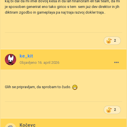
kaj bi dal da mi imel dovolj kesa in da lah financiram en tak team, da mi
je sposoben generirat eno tako girico s tem sem jaz dev direktor in jih
diktiram zgodbo in gameplaya pa naj traja razvoj dokler traja..
2
ke_kit
Objavljeno
16. april 2026
Glih se pripravljam, da sprobam to čudo.
2
Kočevc