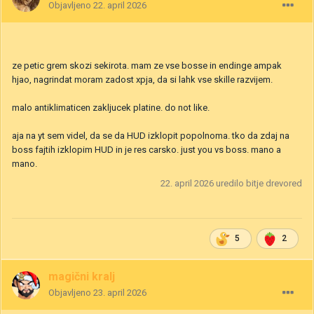
Objavljeno
22. april 2026
ze petic grem skozi sekirota. mam ze vse bosse in endinge ampak
hjao, nagrindat moram zadost xpja, da si lahk vse skille razvijem.
malo antiklimaticen zakljucek platine. do not like.
aja na yt sem videl, da se da HUD izklopit popolnoma. tko da zdaj na
boss fajtih izklopim HUD in je res carsko. just you vs boss. mano a
mano.
22. april 2026
uredilo bitje drevored
5
2
magični kralj
Objavljeno
23. april 2026