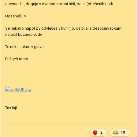
guessed it, dogaja v dvonadstropni hiši, polni (obešenih) lutk
Ugasneš Tv
Se nekako napol živ odvlečeš v kuhinjo, da bi si s tresočimi rokami
natočil kozarec vode
Te nekaj rukne v glavo
Prižgeš mobi
Tnx lajf
2
10