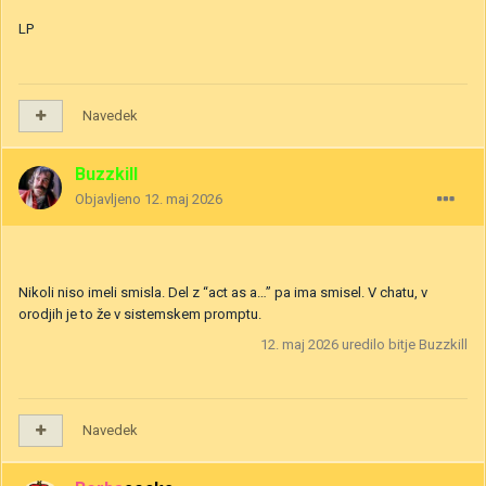
LP
Navedek
Buzzkill
Objavljeno
12. maj 2026
Nikoli niso imeli smisla. Del z “act as a…” pa ima smisel. V chatu, v
orodjih je to že v sistemskem promptu.
12. maj 2026
uredilo bitje Buzzkill
Navedek