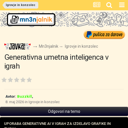
Igrovje in konzolec
Mn3njalnik
Igrovje in konzolec
Generativna umetna inteligenca v
igrah
Avtor:
Buzzkill
,
8. maj 2026
in
Igrovje in konzolec
Odgovori na temo
UPORABA GENERATIVNE AI V IGRAH ZA IZDELAVO GRAFIKE IN