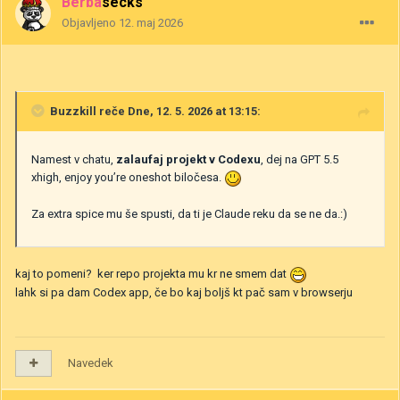
Berbasecks
Objavljeno
12. maj 2026
Buzzkill
reče Dne, 12. 5. 2026 at 13:15:
Namest v chatu,
zalaufaj projekt v Codexu
, dej na GPT 5.5
xhigh, enjoy you’re oneshot biločesa.
Za extra spice mu še spusti, da ti je Claude reku da se ne da.:)
kaj to pomeni? ker repo projekta mu kr ne smem dat
lahk si pa dam Codex app, če bo kaj boljš kt pač sam v browserju
Navedek