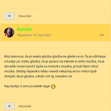
Navedek
Buzzkill
Objavljeno
14. maj 2026
Moj stance je, da je vsaka glazba glazba ne glede na vir. Če je udrihanje
s kostjo po mehu glazba, če je spranc na mikseti in sintu muzika, če je
slovaški noise band k špila na motorko muzika, je tudi fakin robot
muzika. Slednji dejansko lahko naredi nekaj kaj se bo milion ljudi
strinjalo da je glazba, ostalo not rly, navadno ne.
Naj nardijo 2 urni povzetek tega!
Navedek