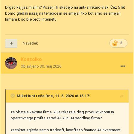
Drgač kaj jaz mislim? Pozerji, k skačejo na anti-ai retard-vlak. Čez 5 let
bomo gledali nazaj na te tepce in se smejali tko kot smo se smejali
firmam k so ble proti internetu.
Navedek
3
Konzolko
Objavljeno
30. maj 2026
MikeHunt
reče Dne, 11. 5. 2026 at 15:17:
ze obstaja kaksna firma, ki je izkazala dvig produktivnosti in
operativnega profita zarad AI, ki ni AI peddling firma?
zaenkrat zgleda samo tradeoff, layoffs to finance AI investment