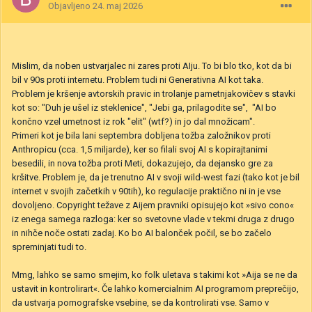
Objavljeno
24. maj 2026
Mislim, da noben ustvarjalec ni zares proti AIju. To bi blo tko, kot da bi
bil v 90s proti internetu. Problem tudi ni Generativna AI kot taka.
Problem je kršenje avtorskih pravic in trolanje pametnjakovičev s stavki
kot so: "Duh je ušel iz steklenice", "Jebi ga, prilagodite se",
"
AI bo
končno vzel umetnost iz rok "elit" (wtf?) in jo dal množicam".
Primeri kot je bila lani septembra dobljena tožba založnikov proti
Anthropicu (cca. 1,5 miljarde), ker so filali svoj AI s kopirajtanimi
besedili, in nova tožba proti Meti, dokazujejo, da dejansko gre za
kršitve. Problem je, da je trenutno AI v svoji wild-west fazi (tako kot je bil
internet v svojih začetkih v 90tih), ko regulacije praktično ni in je vse
dovoljeno. Copyright težave z Aijem pravniki opisujejo kot »sivo cono«
iz enega samega razloga: ker so svetovne vlade v tekmi druga z drugo
in nihče noče ostati zadaj. Ko bo AI balonček počil, se bo začelo
spreminjati tudi to.
Mmg, lahko se samo smejim, ko folk uletava s takimi kot »Aija se ne da
ustavit in kontrolirart«. Če lahko komercialnim AI programom preprečijo,
da ustvarja pornografske vsebine, se da kontrolirati vse. Samo v