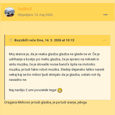
Vučko3
Objavljeno
14. maj 2026
Buzzkill
reče Dne, 14. 5. 2026 at 10:13:
Moj stance je, da je vsaka glazba glazba ne glede na vir. Če je
udrihanje s kostjo po mehu glazba, če je spranc na mikseti in
sintu muzika, če je slovaški noise band k špila na motorko
muzika, je tudi fakin robot muzika. Slednji dejansko lahko naredi
nekaj kaj se bo milion ljudi strinjalo da je glazba, ostalo not rly,
navadno ne.
Naj nardijo 2 urni povzetek tega!
Dragana Mirkovic je tudi glasba, je pa tudi sranje, jebiga