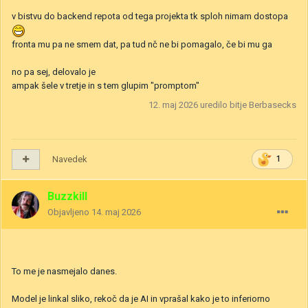
v bistvu do backend repota od tega projekta tk sploh nimam dostopa
fronta mu pa ne smem dat, pa tud nč ne bi pomagalo, če bi mu ga
no pa sej, delovalo je
ampak šele v tretje in s tem glupim "promptom"
12. maj 2026
uredilo bitje Berbasecks
Navedek
1
Buzzkill
Objavljeno
14. maj 2026
To me je nasmejalo danes.
Model je linkal sliko, rekoč da je AI in vprašal kako je to inferiorno