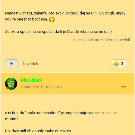
Namest v chatu, zalaufaj projekt v Codexu, dej na GPT 5.5 xhigh, enjoy
you’re oneshot biločesa.
Za extra spice mu še spusti, da ti je Claude reku da se ne da.:)
12. maj 2026
uredilo bitje Buzzkill
Navedek
3
MikeHunt
Objavljeno
12. maj 2026
a ni tko, da "make no mistakes" prompti nimajo vec smisla ali se
motim?
P.S. they still obviously make mistakes