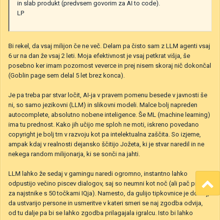
in slab produkt (predvsem govorim za AI to code).
LP
Bi rekel, da vsaj milijon če ne več. Delam pa čisto sam z LLM agenti vsaj
6 ur na dan že vsaj 2 leti. Moja efektivnost je vsaj petkrat višja, še
posebno ker imam pozornost veverce in prej nisem skoraj nič dokončal
(Goblin page sem delal 5 let brez konca).
Je pa treba par stvar ločit, AI-ja v pravem pomenu besede v javnosti še
ni, so samo jezikovni (LLM) in slikovni modeli. Malce bolj napreden
autocomplete, absolutno nobene inteligence. Še ML (machine learning)
ima tu prednost. Kako jih učijo me sploh ne moti, iskreno povedano
copyright je bolj trn v razvoju kot pa intelektualna zaščita. So izjeme,
ampak kdaj v realnosti dejansko ščitijo Jožeta, ki je stvar naredil in ne
nekega random milijonarja, ki se sonči na jahti.
LLM lahko že sedaj v gamingu naredi ogromno, instantno lahko
odpustijo večino piscev dialogov, saj so neumni kot noč (ali pač pisani
za najstnike s 50 točkami IQja). Namesto, da gulijo tipkovnice je dovolj,
da ustvarijo persone in usmeritve v kateri smeri se naj zgodba odvija,
od tu dalje pa bi se lahko zgodba prilagajala igralcu. Isto bi lahko