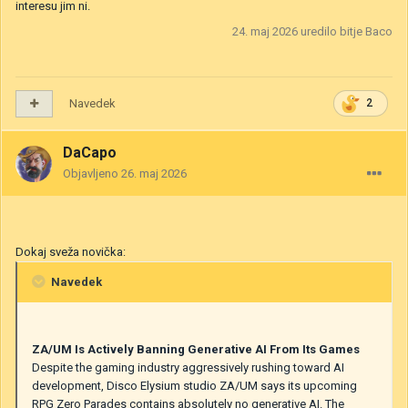
interesu jim ni.
24. maj 2026
uredilo bitje Baco
Navedek
2
DaCapo
Objavljeno
26. maj 2026
Dokaj sveža novička:
Navedek
ZA/UM Is Actively Banning Generative AI From Its Games
Despite the gaming industry aggressively rushing toward AI
development, Disco Elysium studio ZA/UM says its upcoming
RPG Zero Parades contains absolutely no generative AI. The