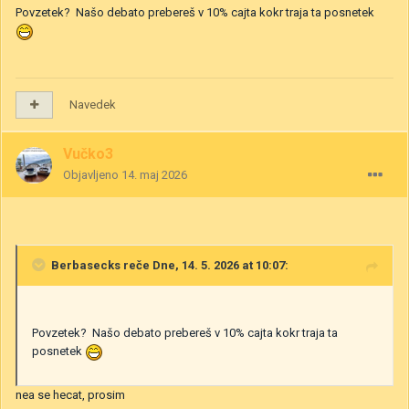
Povzetek? Našo debato prebereš v 10% cajta kokr traja ta posnetek
Navedek
Vučko3
Objavljeno
14. maj 2026
Berbasecks
reče Dne, 14. 5. 2026 at 10:07:
Povzetek? Našo debato prebereš v 10% cajta kokr traja ta
posnetek
nea se hecat, prosim