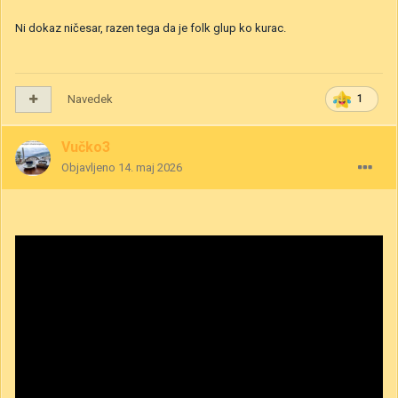
Ni dokaz ničesar, razen tega da je folk glup ko kurac.
Navedek
1
Vučko3
Objavljeno
14. maj 2026