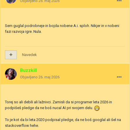
Objavljeno
26. maj 2026
Sem guglal podrobneje in bojda nobene A.i. sploh. Nikjer in v nobeni
fazi razvoja igre. Nula.
Navedek
Buzzkill
Objavljeno
26. maj 2026
Torej so ali debili ali lažnivci. Zamisli da si programer leta 2026 in
podpišeš pledge da ne boš nucal AI pri svojem delu.
To je kot da bi leta 2020 podpisal pledge, da ne boš googlal ali šel na
stackoverflow hehe.