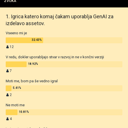
ZVOKA
1. Igrica katero komaj čakam uporablja GenAI za
izdelavo assetov.
Vseeno mi je
12
V redu, dokler uporabljajo stvar v razvoj in ne v končni verziji
7
Moti me, bom pa še vedno igral
2
Ne moti me
4