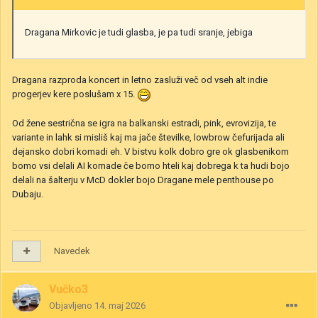
Dragana Mirkovic je tudi glasba, je pa tudi sranje, jebiga
Dragana razproda koncert in letno zasluži več od vseh alt indie
progerjev kere poslušam x 15.
Od žene sestrična se igra na balkanski estradi, pink, evrovizija, te
variante in lahk si misliš kaj ma jače številke, lowbrow čefurijada ali
dejansko dobri komadi eh. V bistvu kolk dobro gre ok glasbenikom
bomo vsi delali AI komade če bomo hteli kaj dobrega k ta hudi bojo
delali na šalterju v McD dokler bojo Dragane mele penthouse po
Dubaju.
Navedek
Vučko3
Objavljeno
14. maj 2026