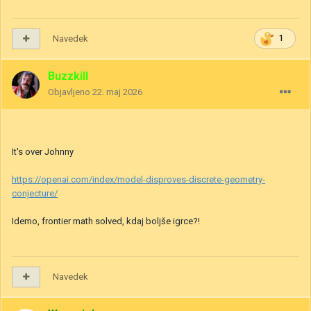
Navedek
1
Buzzkill
Objavljeno
22. maj 2026
It's over Johnny
https://openai.com/index/model-disproves-discrete-geometry-
conjecture/
Idemo, frontier math solved, kdaj boljše igrce?!
Navedek