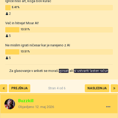
Igrice niso art, koga boli kurac
2
Več in hitreje! Moar AI!
5
Ne mislim igrati ničesar kar je narejeno z AI
5
Za glasovanje v anketi se moraš
vpisati
ali
si ustvariti lasten račun
.
PREJŠNJA
Stran 4 od 6
NASLEDNJA
Buzzkill
Objavljeno
12. maj 2026