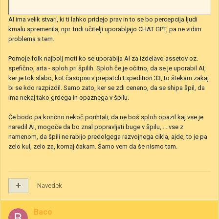
AI ima velik stvari, ki ti lahko pridejo prav in to se bo percepcija ljudi
kmalu spremenila, npr. tudi učitelji uporabljajo CHAT GPT, pa ne vidim
problema s tem.
Pomoje folk najbolj moti ko se uporablja AI za izdelavo assetov oz.
spefično, arta - sploh pri špilih. Sploh če je očitno, da se je uporabil AI,
ker je tok slabo, kot časopisi v prepatch Expedition 33, to štekam zakaj
bi se kdo razpizdil. Samo zato, ker se zdi ceneno, da se shipa špil, da
ima nekaj tako grdega in opaznega v špilu.
Če bodo pa končno nekoč porihtali, da ne boš sploh opazil kaj vse je
naredil AI, mogoče da bo znal popravljati buge v špilu, ... vse z
namenom, da špili ne rabijo predolgega razvojnega cikla, ajde, to je pa
zelo kul, zelo za, komaj čakam. Samo vem da še nismo tam.
Navedek
Baco