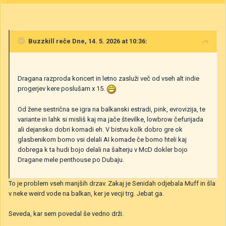
Buzzkill
reče Dne, 14. 5. 2026 at 10:36:
Dragana razproda koncert in letno zasluži več od vseh alt indie
progerjev kere poslušam x 15.
Od žene sestrična se igra na balkanski estradi, pink, evrovizija, te
variante in lahk si misliš kaj ma jače številke, lowbrow čefurijada
ali dejansko dobri komadi eh. V bistvu kolk dobro gre ok
glasbenikom bomo vsi delali AI komade če bomo hteli kaj
dobrega k ta hudi bojo delali na šalterju v McD dokler bojo
Dragane mele penthouse po Dubaju.
To je problem vseh manjših drzav. Zakaj je Senidah odjebala Muff in šla
v neke weird vode na balkan, ker je vecji trg. Jebat ga.
Seveda, kar sem povedal še vedno drži.