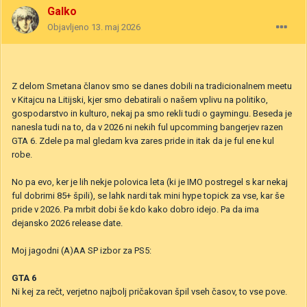
Galko
Objavljeno
13. maj 2026
Z delom Smetana članov smo se danes dobili na tradicionalnem meetu
v Kitajcu na Litijski, kjer smo debatirali o našem vplivu na politiko,
gospodarstvo in kulturo, nekaj pa smo rekli tudi o gaymingu. Beseda je
nanesla tudi na to, da v 2026 ni nekih ful upcomming bangerjev razen
GTA 6. Zdele pa mal gledam kva zares pride in itak da je ful ene kul
robe.
No pa evo, ker je lih nekje polovica leta (ki je IMO postregel s kar nekaj
ful dobrimi 85+ špili), se lahk nardi tak mini hype topick za vse, kar še
pride v 2026. Pa mrbit dobi še kdo kako dobro idejo. Pa da ima
dejansko 2026 release date.
Moj jagodni (A)AA SP izbor za PS5:
GTA 6
Ni kej za rečt, verjetno najbolj pričakovan špil vseh časov, to vse pove.