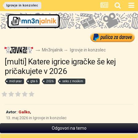
Igrovje in konzolec
Mn3njalnik
Igrovje in konzolec
[multi] Katere igrice igračke še kej
pričakujete v 2026
mid-year
gta 6
2026
seks z moškim
Avtor:
Galko
,
13. maj 2026
in
Igrovje in konzolec
Odgovori na temo