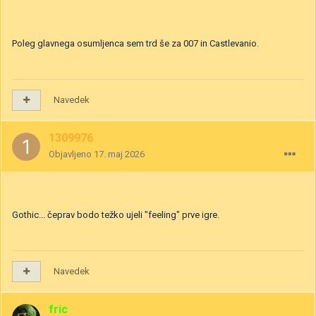
Poleg glavnega osumljenca sem trd še za 007 in Castlevanio.
Navedek
1309976
Objavljeno
17. maj 2026
Gothic... čeprav bodo težko ujeli "feeling" prve igre.
Navedek
fric