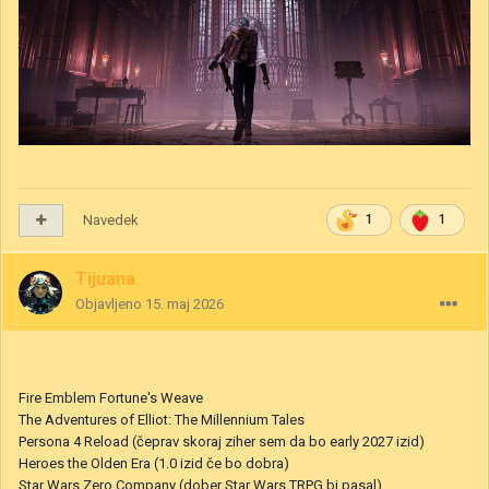
Navedek
1
1
Tijuana
Objavljeno
15. maj 2026
Fire Emblem Fortune's Weave
The Adventures of Elliot: The Millennium Tales
Persona 4 Reload (čeprav skoraj ziher sem da bo early 2027 izid)
Heroes the Olden Era (1.0 izid če bo dobra)
Star Wars Zero Company (dober Star Wars TRPG bi pasal)