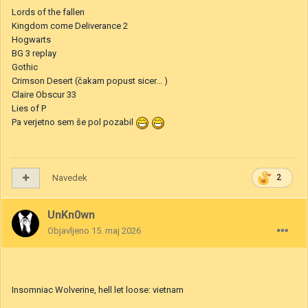
Lords of the fallen
Kingdom come Deliverance 2
Hogwarts
BG 3 replay
Gothic
Crimson Desert (čakam popust sicer... )
Claire Obscur 33
Lies of P
Pa verjetno sem še pol pozabil
Navedek
2
UnKn0wn
Objavljeno
15. maj 2026
Insomniac Wolverine, hell let loose: vietnam