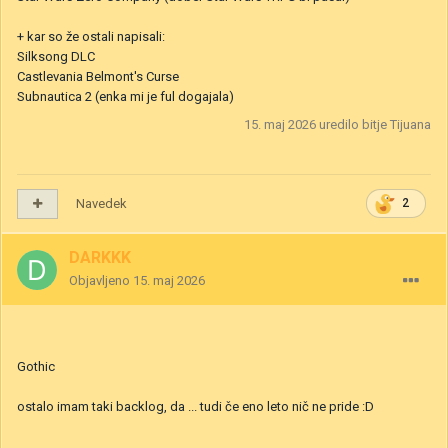
+ kar so že ostali napisali:
Silksong DLC
Castlevania Belmont's Curse
Subnautica 2 (enka mi je ful dogajala)
15. maj 2026
uredilo bitje Tijuana
Navedek
2
DARKKK
Objavljeno
15. maj 2026
Gothic
ostalo imam taki backlog, da ... tudi če eno leto nič ne pride
:D