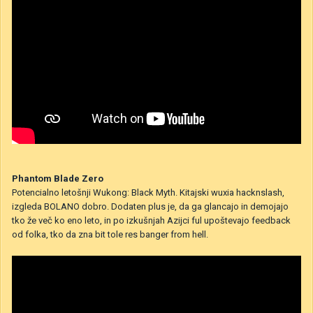
Phantom Blade Zero
Potencialno letošnji Wukong: Black Myth. Kitajski wuxia hacknslash,
izgleda BOLANO dobro. Dodaten plus je, da ga glancajo in demojajo
tko že več ko eno leto, in po izkušnjah Azijci ful upoštevajo feedback
od folka, tko da zna bit tole res banger from hell.