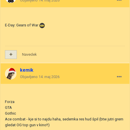
Objavljeno
14. maj 2026
E-Day: Gears of War
Navedek
kemik
Objavljeno
14. maj 2026
Forza
GTA
Gothic
Ace combat - kje si to najdu haha, sedemka res hud špil (btw jutri grem
gledat OG top gun v kino!!)