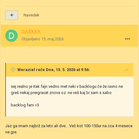
Navedek
DARKKK
Objavljeno
15. maj 2026
Weraziel
reče Dne, 15. 5. 2026 at 9:56:
sej realno je itak fajn vedno met neki v backlogu če že ravno ne
greš nekaj preigravat znova oz. ne veš kaj bi sam s sabo
backlog fam <3
Jaz ga imam najbrž za leto ali dve... Več kot 100-150ur na cca 4 mesece
ne gre.