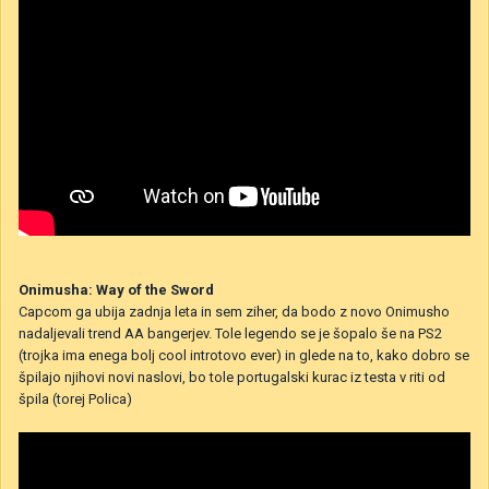
Onimusha: Way of the Sword
Capcom ga ubija zadnja leta in sem ziher, da bodo z novo Onimusho
nadaljevali trend AA bangerjev. Tole legendo se je šopalo še na PS2
(trojka ima enega bolj cool introtovo ever) in glede na to, kako dobro se
špilajo njihovi novi naslovi, bo tole portugalski kurac iz testa v riti od
špila (torej Polica)