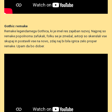
Gothic remake
Remake legendarnega Gothica, ki je imel res zajeban razvoj. Najprej so
remake popolnoma zafukali, folku se je zmešal, avtorji so skenslali vse
skupaj in postavili vse na novo, zdaj naj bi bila igrica zelo proper
remake. Upam da bo dober.