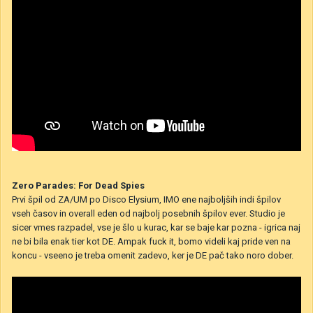
Zero Parades: For Dead Spies
Prvi špil od ZA/UM po Disco Elysium, IMO ene najboljših indi špilov
vseh časov in overall eden od najbolj posebnih špilov ever. Studio je
sicer vmes razpadel, vse je šlo u kurac, kar se baje kar pozna - igrica naj
ne bi bila enak tier kot DE. Ampak fuck it, bomo videli kaj pride ven na
koncu - vseeno je treba omenit zadevo, ker je DE pač tako noro dober.