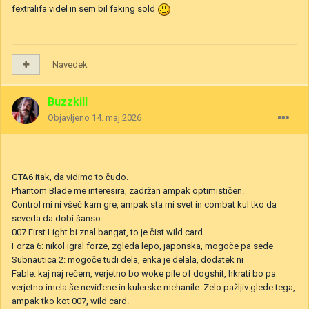
fextralifa videl in sem bil faking sold
Navedek
Buzzkill
Objavljeno
14. maj 2026
GTA6 itak, da vidimo to čudo.
Phantom Blade me interesira, zadržan ampak optimističen.
Control mi ni všeč kam gre, ampak sta mi svet in combat kul tko da
seveda da dobi šanso.
007 First Light bi znal bangat, to je čist wild card
Forza 6: nikol igral forze, zgleda lepo, japonska, mogoče pa sede
Subnautica 2: mogoče tudi dela, enka je delala, dodatek ni
Fable: kaj naj rečem, verjetno bo woke pile of dogshit, hkrati bo pa
verjetno imela še neviđene in kulerske mehanile. Zelo pažljiv glede tega,
ampak tko kot 007, wild card.