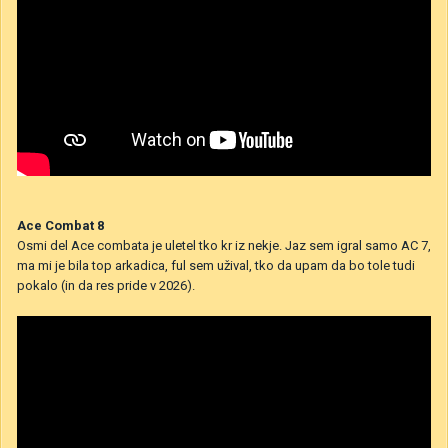
Ace Combat 8
Osmi del Ace combata je uletel tko kr iz nekje. Jaz sem igral samo AC 7,
ma mi je bila top arkadica, ful sem užival, tko da upam da bo tole tudi
pokalo (in da res pride v 2026).