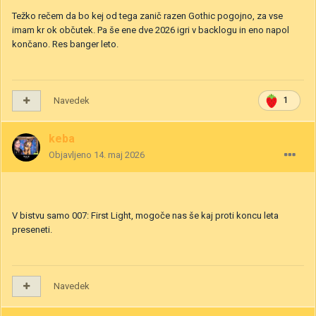
Težko rečem da bo kej od tega zanič razen Gothic pogojno, za vse
imam kr ok občutek. Pa še ene dve 2026 igri v backlogu in eno napol
končano. Res banger leto.
Navedek
1
keba
Objavljeno
14. maj 2026
V bistvu samo 007: First Light, mogoče nas še kaj proti koncu leta
preseneti.
Navedek