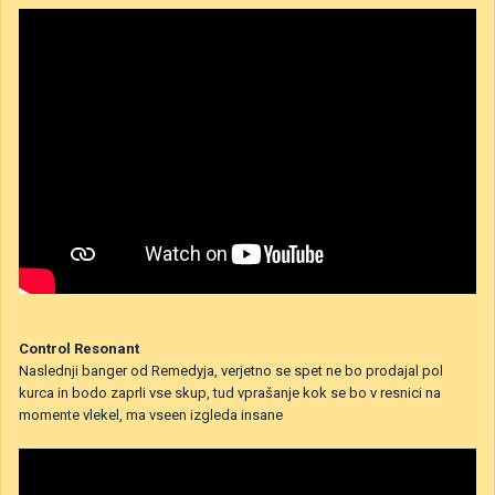
Control Resonant
Naslednji banger od Remedyja, verjetno se spet ne bo prodajal pol
kurca in bodo zaprli vse skup, tud vprašanje kok se bo v resnici na
momente vlekel, ma vseen izgleda insane