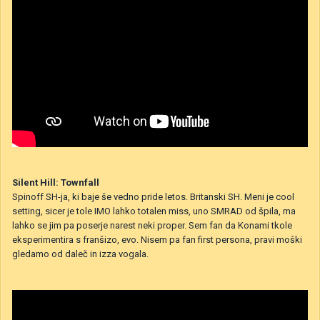
Silent Hill: Townfall
Spinoff SH-ja, ki baje še vedno pride letos. Britanski SH. Meni je cool
setting, sicer je tole IMO lahko totalen miss, uno SMRAD od špila, ma
lahko se jim pa poserje narest neki proper. Sem fan da Konami tkole
eksperimentira s franšizo, evo. Nisem pa fan first persona, pravi moški
gledamo od daleč in izza vogala.