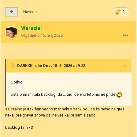
Navedek
1
Weraziel
Objavljeno
15. maj 2026
DARKKK
reče Dne, 15. 5. 2026 at 9:23:
Gothic
ostalo imam taki backlog, da ... tudi če eno leto nič ne pride
sej realno je itak fajn vedno met neki v backlogu če že ravno ne greš
nekaj preigravat znova oz. ne veš kaj bi sam s sabo
backlog fam <3