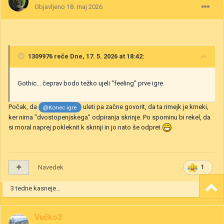
Objavljeno
18. maj 2026
1309976
reče Dne, 17. 5. 2026 at 18:42:
Gothic... čeprav bodo težko ujeli "feeling" prve igre.
Počak, da
uleti pa začne govorit, da ta rimejk je krneki,
@Konec igre
ker nima "dvostopenjskega" odpiranja skrinje. Po spominu bi rekel, da
si moral naprej pokleknit k skrinji in jo nato še odpret.
Navedek
1
3 tedne kasneje...
Vučko3