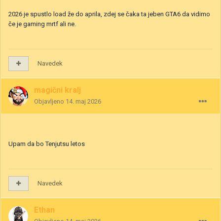
2026 je spustlo load že do aprila, zdej se čaka ta jeben GTA6 da vidimo
če je gaming mrtf ali ne.
Navedek
magični kralj
Objavljeno
14. maj 2026
Upam da bo Tenjutsu letos
Navedek
Ethan