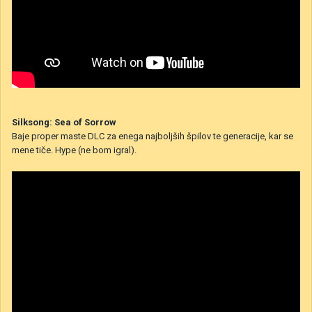
Silksong: Sea of Sorrow
Baje proper maste DLC za enega najboljših špilov te generacije, kar se
mene tiče. Hype (ne bom igral).