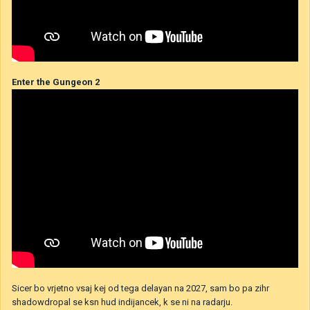
Enter the Gungeon 2
Sicer bo vrjetno vsaj kej od tega delayan na 2027, sam bo pa zihr
shadowdropal se ksn hud indijancek, k se ni na radarju.