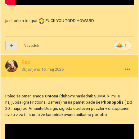
jaz hočem to igrat
FUCK YOU TODD HOWARD
Navedek
1
Raz
Objavljeno
16. maj 2026
Poleg že omenjenega
Ontosa
(duhovni naslednik SOMA, ki mi je
najljubša igra Frictional Games) mi na pamet pade še
Phonopolis
(izid
20. maja) od Amanite Design; izgleda obetaven puzzler v distopičnem
svetu z za ta studio že kar pričakovano unikatno podobo: