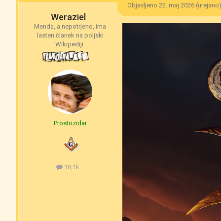
Objavljeno
22. maj 2026
(urejano
Weraziel
Menda, a nepotrjeno, ima
lasten članek na poljski
Wikipediji.
Prostozidar
18,1k