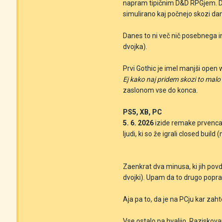
napram tipičnim D&D RPGjem. Do n
simulirano kaj počnejo skozi dan.
Danes to ni več nič posebnega in
dvojka).
Prvi Gothic je imel manjši open w
Ej kako naj pridem skozi to malo
zaslonom vse do konca.
PS5, XB, PC
5. 6. 2026
izide remake prvenca i
ljudi, ki so že igrali closed build
Zaenkrat dva minusa, ki jih povdar
dvojki). Upam da to drugo poprav
Aja pa to, da je na PCju kar zaht
Vse ostalo pa hvalijo. Raziskovan