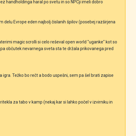
rez handholdinga haral po svetu in so NPCji imeli dobro
m delu Evrope eden najbolj čislanih špilov (posebej razširjena
katerimi magic scrolli si celo reševal open world "uganke" kot so
 pa občutek nevarnega sveta sta te držala prikovanega pred
a igra. Težko bo rečt a bodo uspešni, sem pa šel brati zapise
pritekla za tabo v kamp (nekaj kar si lahko počel v izvirniku in