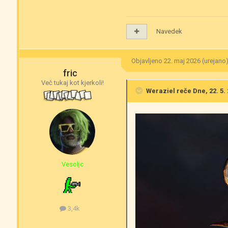
Navedek
Objavljeno
22. maj 2026
(urejano
fric
Več tukaj kot kjerkoli!
Weraziel
reče Dne, 22. 5. 
Vesoljc
3,4k