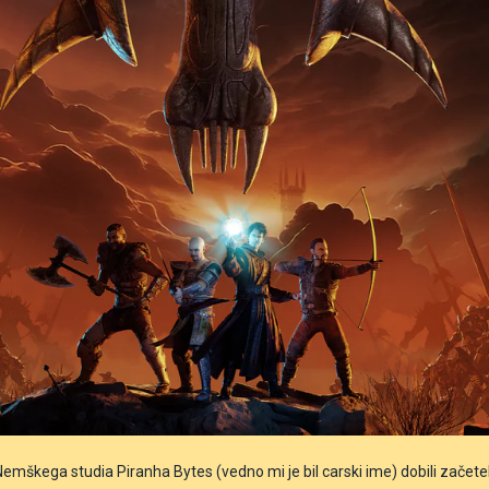
mškega studia Piranha Bytes (vedno mi je bil carski ime) dobili začetek RP