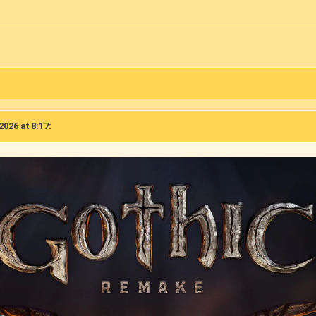
)
2026 at 8:17: