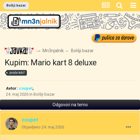
Bolšji bazar
Mn3njalnik
Bolšji bazar
Kupim: Mario kart 8 deluxe
proda kdo?
Avtor:
coupet
,
24. maj 2026
in
Bolšji bazar
Odgovori na temo
coupet
Objavljeno
24. maj 2026