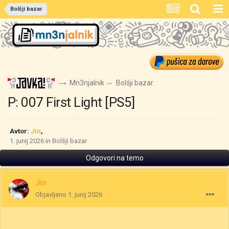
Bolšji bazar
Mn3njalnik
Bolšji bazar
P: 007 First Light [PS5]
Avtor:
Jin
,
1. junij 2026
in
Bolšji bazar
Odgovori na temo
Jin
Objavljeno
1. junij 2026