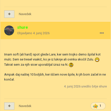
Navedek
shure
Objavljeno
4. junij 2026
Imam soft (ali hard) spot glede Lare, ker sem trojko demo špilal kot
mulc. Sem se tresel vsakič, ko je iz luknje ali ovinka skočil Zulu.
Takrat sem za njih sicer uporabljal izraz na N.
Ampak daj naštej 10 boljših, ker iščem nove špile, ki jih bom začel in ne
končal.
4. junij 2026
uredilo bitje shure
Navedek
1