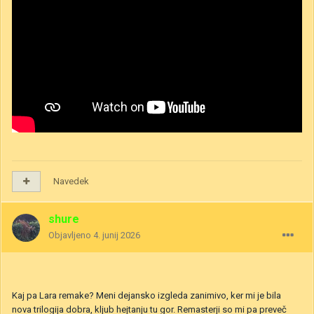
Navedek
shure
Objavljeno
4. junij 2026
Kaj pa Lara remake? Meni dejansko izgleda zanimivo, ker mi je bila
nova trilogija dobra, kljub hejtanju tu gor. Remasterji so mi pa preveč