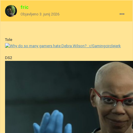
fric
Objavljeno
3. junij 2026
Tole
DS2