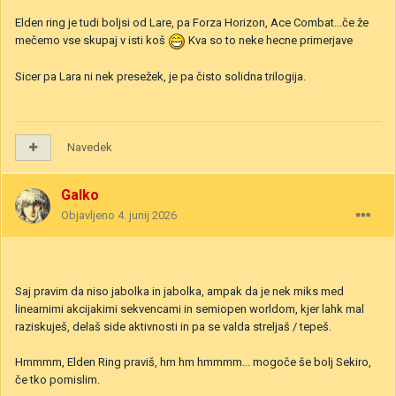
Elden ring je tudi boljsi od Lare, pa Forza Horizon, Ace Combat...če že
mečemo vse skupaj v isti koš
Kva so to neke hecne primerjave
Sicer pa Lara ni nek presežek, je pa čisto solidna trilogija.
Navedek
Galko
Objavljeno
4. junij 2026
Saj pravim da niso jabolka in jabolka, ampak da je nek miks med
linearnimi akcijakimi sekvencami in semiopen worldom, kjer lahk mal
raziskuješ, delaš side aktivnosti in pa se valda streljaš / tepeš.
Hmmmm, Elden Ring praviš, hm hm hmmmm... mogoče še bolj Sekiro,
če tko pomislim.