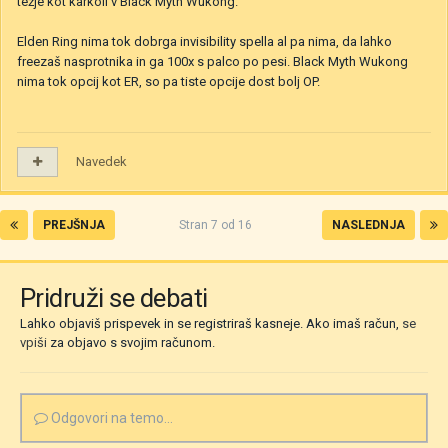
težje kot karkoli v Black Myth Wukong.
Elden Ring nima tok dobrga invisibility spella al pa nima, da lahko
freezaš nasprotnika in ga 100x s palco po pesi. Black Myth Wukong
nima tok opcij kot ER, so pa tiste opcije dost bolj OP.
Navedek
PREJŠNJA
Stran 7 od 16
NASLEDNJA
Pridruži se debati
Lahko objaviš prispevek in se registriraš kasneje. Ako imaš račun,
se
vpiši
za objavo s svojim računom.
Odgovori na temo...