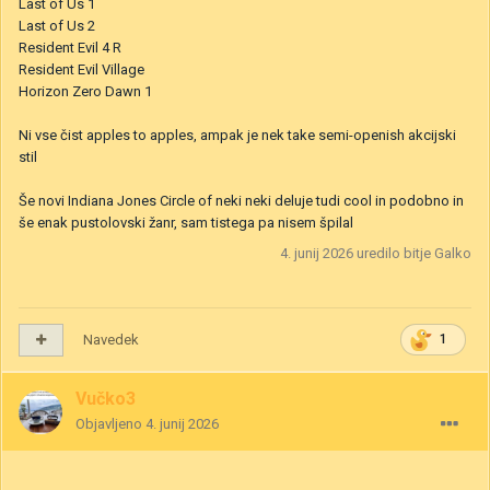
Last of Us 1
Last of Us 2
Resident Evil 4 R
Resident Evil Village
Horizon Zero Dawn 1
Ni vse čist apples to apples, ampak je nek take semi-openish akcijski
stil
Še novi Indiana Jones Circle of neki neki deluje tudi cool in podobno in
še enak pustolovski žanr, sam tistega pa nisem špilal
4. junij 2026
uredilo bitje Galko
Navedek
1
Vučko3
Objavljeno
4. junij 2026