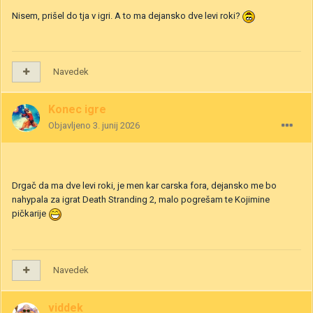
Nisem, prišel do tja v igri. A to ma dejansko dve levi roki?
Navedek
Konec igre
Objavljeno
3. junij 2026
Drgač da ma dve levi roki, je men kar carska fora, dejansko me bo
nahypala za igrat Death Stranding 2, malo pogrešam te Kojimine
pičkarije
Navedek
viddek