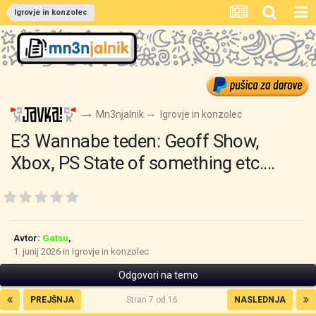
Igrovje in konzolec
Mn3njalnik
Igrovje in konzolec
E3 Wannabe teden: Geoff Show,
Xbox, PS State of something etc....
Avtor:
Gatsu
,
1. junij 2026
in
Igrovje in konzolec
Odgovori na temo
PREJŠNJA
Stran 7 od 16
NASLEDNJA