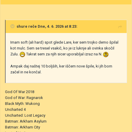
shure
reče Dne, 4. 6. 2026 at 8:23:
Imam soft (ali hard) spot glede Lare, ker sem trojko demo špilal
kot mulc. Sem se tresel vsakič, ko je iz luknje ali ovinka skočil
Zulu.
Takrat sem za njih sicer uporabljal izraz na N.
Ampak daj naštej 10 boljših, ker iščem nove špile, ki jih bom
začel in ne končal.
God Of War 2018
God of War: Ragnarok
Black Myth: Wukong
Uncharted 4
Uncharted: Lost Legacy
Batman: Arkham Asylum
Batman: Arkham City