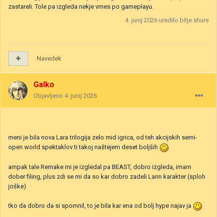
zastareli. Tole pa izgleda nekje vmes po gameplayu.
4. junij 2026
uredilo bitje shure
Navedek
Galko
Objavljeno
4. junij 2026
meni je bila nova Lara trilogija zelo mid igrica, od teh akcijskih semi-
open world spektaklov ti takoj naštejem deset boljših
ampak tale Remake mi je izgledal pa BEAST, dobro izgleda, imam
dober filing, plus zdi se mi da so kar dobro zadeli Larin karakter (sploh
joške)
tko da dobro da si spomnil, to je bila kar ena od bolj hype najav ja