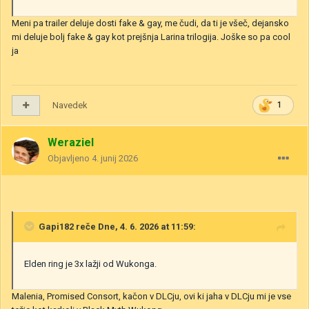
Meni pa trailer deluje dosti fake & gay, me čudi, da ti je všeč, dejansko
mi deluje bolj fake & gay kot prejšnja Larina trilogija. Joške so pa cool
ja
Navedek
1
Weraziel
Objavljeno
4. junij 2026
Gapi182
reče Dne, 4. 6. 2026 at 11:59:
Elden ring je 3x lažji od Wukonga.
Malenia, Promised Consort, kačon v DLCju, ovi ki jaha v DLCju mi je vse