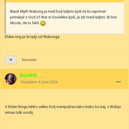
Black Myth Wukong je med bolj lažjimi špili če bi naprimer
primerjal z God of War in Soulslike špili, je zih med lažjimi. Bi bilo
škoda, da to fališ
Elden ring je 3x lažji od Wukonga.
Navedek
Buzzkill
Objavljeno
4. junij 2026
V Elden Ringu lahko veliko bolj manipuliras lako tezko bo kaj, v Wukiju
nimas tolk orodij.