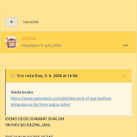
Navedek
viddek
Objavljeno
3. junij 2026
fric
reče Dne, 3. 6. 2026 at 16:56:
Glede kocke.
https://www.gamespot.com/articles/god-of-war-laufeys-
phranque-is-far-from-just-a-cube/
IDEMO DECKI SHABBAT SHALOM
YAHVEV BO RAZPALJAVIL