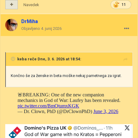
Navedek
11
DrMiha
Objavljeno
4. junij 2026
keba
reče Dne, 3. 6. 2026 at 18:54:
Končno še za ženske in beta moške nekaj pametnega za igrat.