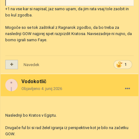
+1 na vse kar si napisal, jaz samo upam, da jim rata vsaj tole zaobit in
bo kul zgodba.
Mogoče so se tok zaštrikal z Ragnarok zgodbo, da bo treba za
naslednji GOW najprej spet razpizdit Kratosa. Navsezadnje ni nujno, da
bomo igrali samo Faye.
Navedek
1
Vodokotlič
Objavljeno
4. junij 2026
Naslednji bo Kratos v Egiptu.
Drugače ful bi si rad želel igranja iz perspektive kot je bilo na začetku
GOW.