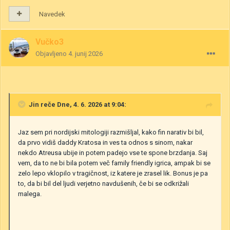
Navedek
Vučko3
Objavljeno
4. junij 2026
Jin
reče Dne, 4. 6. 2026 at 9:04:
Jaz sem pri nordijski mitologiji razmišljal, kako fin narativ bi bil,
da prvo vidiš daddy Kratosa in ves ta odnos s sinom, nakar
nekdo Atreusa ubije in potem padejo vse te spone brzdanja. Saj
vem, da to ne bi bila potem več family friendly igrica, ampak bi se
zelo lepo vklopilo v tragičnost, iz katere je zrasel lik. Bonus je pa
to, da bi bil del ljudi verjetno navdušenih, če bi se odkrižali
malega.