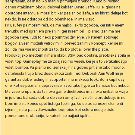
se vprašam, če in koliko manj v primerjavi z nekoč. Kako bi recimo
danes v takšnem okolju deloval kakšen David Jaffe. Ki je, glede na
dostopne intervjuje, moral biti kar pesjan od šefa, a mi hkrati deluje kot
nekdo, ki ne odstopa od določenih idej in ima vizijo.
Pri Laufey pa moram rečt, da me najbolj skrbi zgodba, ker niti v enem
trenutku med igranjem prejšnjih iger nisem bil – pismo, zanima me
zgodba Faye. Tudi to neko posmrtno življenje, v katerem sobivajo
bogovi z vseh možnih vetrov mi ni preveč zanimiv koncept, ker se mi
zdi, da ima vse možnosti za to, da bo plot all over the place.
Produkcijsko medtem nimam skrbi: SSM pač dostavi, preobleka špila je
videti top. Gameplay me že zdaj recimo veseli, ker je s to vertikalnostjo
videti bomba. Pa pismo no, ženska jih na gobec pritisne tako močno,
da teleščki frčijo brez dušic skozi zrak. Tudi Deborah Ann Woll mi je
garant za dober acting in supportam no makeup look. Bom kupil day
one, kot se poznam, čeprav nisem več tako hype za franšizo kot nekoč.
Ma vseeno upam, da ta nova game direktorica ima neko unikatno vizijo
in jo sfura karseda dobro ob vseh omejitvah v načinu produkcije in ne
bom imel na koncu spet tistega feelinga, ko so posamezni elementi
izjemni, nato pa avdiovizualno bombico kot celoto nesejo tiste
pomembne drobnarije, iz katerih so najjaći špili ...