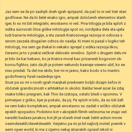
Jaz sem se že pri zadnjih dveh igrah sprijaznil, da pač to ni več tisti stari
godfowar. Ne da bi želel enako igro, ampak določenih elementov starih
iger, ki so mi bili integralni, enostavno ni več. Prva trilogija je bila sploh z
vidika surovosti čtiva grške mitologije spot on, nordijska dela sta ujela
tudi barve te mitologije, a sta zaradi Kratosovega razvoja in odnosa s
sinom zavzela drugačen odnos do nasilja. Ki meni ni pasal v logiko teh
mitologij, ma sem ga štekal in nekako sprejel z vidika razvoja likov,
čeravno je to v praksi večkrat delovalo smešno. Sploh v drugem delu mi
je bilo še kar bebavo, ko je Kratos moral kao prizanesti bogovom ob
koncu fightov, zato da jih je potem sekundo kasneje vseeno ubil, ko se
niso predali. Ta del me skrbi, ker mi ni jasno, kako bodo s to mantro
godofmercy furali naslednje igre.
Sicer pa so mi v novih igrah manjkali predvsem boljši dizajni šefov in
občutek grandioznosti v arhitekturi in okolici. Baldur level sicer še zdaj
vsake toliko preigram, kak Thor še izstopa, ostalo bledi v spominu. V
primerjavi z grško, kjer je pokalo, da joj. Pa sploh ni bilo, da so bili šefi
ne vem kako kompleksni, ampak enostavno so zadeli v srčiko občutek
epskih spopadov. Podobno kot v akcijskih filmih večinoma ne znajo več
narediti badass junakov, kot jih je včasih imel vsak četrti action movie
osemdesetih/devetdesetih. Verjetno pa mi je bil najbolj moteč premik v
semi open world, ki me z izjemo nekaj stranskih opravil nikoli ni