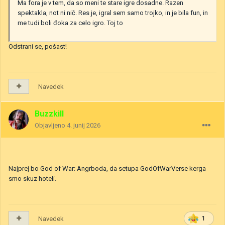
Ma fora je v tem, da so meni te stare igre dosadne. Razen
spektakla, not ni nič. Res je, igral sem samo trojko, in je bila fun, in
me tudi boli đoka za celo igro. Toj to
Odstrani se, pošast!
Navedek
Buzzkill
Objavljeno
4. junij 2026
Najprej bo God of War: Angrboda, da setupa GodOfWarVerse kerga
smo skuz hoteli.
Navedek
1