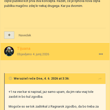
ciljne publike kot prva dva koncepta. Razen, če je njihova nova ciljna
publika magično zdej kr nekaj drugega. Kar pa dvomim.
Navedek
Tijuana
Objavljeno
4. junij 2026
Weraziel
reče Dne, 4. 6. 2026 at 3:36:
+1 na vse kar si napisal, jaz samo upam, da jim rata vsaj tole
zaobit in bo kul zgodba.
Mogoče so se tok zaštrikal z Ragnarok zgodbo, da bo treba za