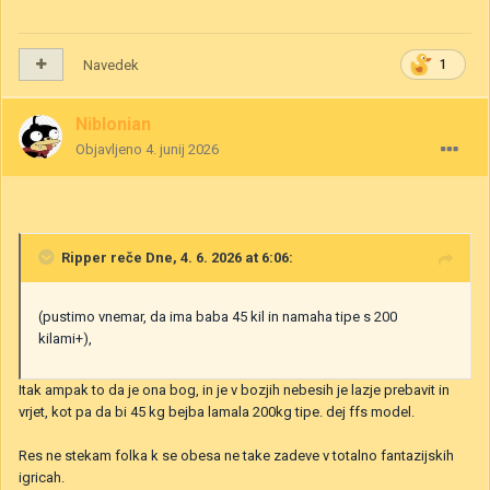
Navedek
1
Niblonian
Objavljeno
4. junij 2026
Ripper
reče Dne, 4. 6. 2026 at 6:06:
(pustimo vnemar, da ima baba 45 kil in namaha tipe s 200
kilami+),
Itak ampak to da je ona bog, in je v bozjih nebesih je lazje prebavit in
vrjet, kot pa da bi 45 kg bejba lamala 200kg tipe. dej ffs model.
Res ne stekam folka k se obesa ne take zadeve v totalno fantazijskih
igricah.