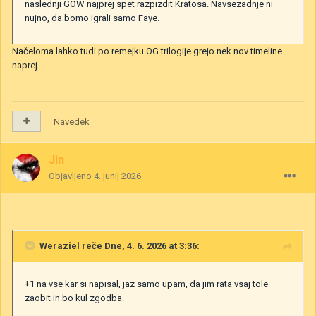
naslednji GOW najprej spet razpizdit Kratosa. Navsezadnje ni
nujno, da bomo igrali samo Faye.
Načeloma lahko tudi po remejku OG trilogije grejo nek nov timeline
naprej.
Navedek
Jin
Objavljeno
4. junij 2026
Weraziel
reče Dne, 4. 6. 2026 at 3:36:
+1 na vse kar si napisal, jaz samo upam, da jim rata vsaj tole
zaobit in bo kul zgodba.