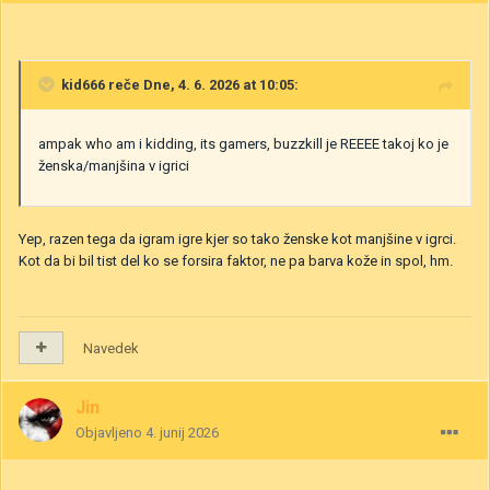
kid666
reče Dne, 4. 6. 2026 at 10:05:
ampak who am i kidding, its gamers, buzzkill je REEEE takoj ko je
ženska/manjšina v igrici
Yep, razen tega da igram igre kjer so tako ženske kot manjšine v igrci.
Kot da bi bil tist del ko se forsira faktor, ne pa barva kože in spol, hm.
Navedek
Jin
Objavljeno
4. junij 2026