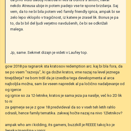
nekdo Atreusa ubije in potem padejo vse te spone brzdanja. Saj
vem, da to ne bi bila potem več family friendly igrica, ampak bi se
zelo lepo vklopilo v tragičnost, iz katere je zrasel lik. Bonus je pa
to, da bi bil del ljudi verjetno navdušenih, če bi se odkrižali
malega.
Jp, same. Sekmet dizajn je videti v Laufey top.
gow 2018 pa ragnarok sta kratosov redemption arc. kaj bi bla fora, da
se po vsem "razvoju", ki ga doživi kratos, vrne nazaj na level jeznega
tinejdžerja? ne bom trdil da je izvedba tega developmenta al arca
najboljša možna, sam še vseen napredek al pa ločično nadaljevanje od
og igerce
og igrice so za 12-letnike, kratos je sama jeza pa nasilje, več ko 2D lik
to ni
za gejmerje se je z gow 18 predvideval da so v vseh teh letih rahlo
odrasli, hence family tematika. zakwaj hočte nazaj na nivo 12letnikov?
ampak who am i kidding, its gamers, buzzkill je REEEE takoj ko je
ženska/manjšina v igrici