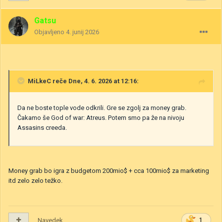
Gatsu
Objavljeno
4. junij 2026
MiLkeC
reče Dne, 4. 6. 2026 at 12:16:
Da ne boste tople vode odkrili. Gre se zgolj za money grab.
Čakamo še God of war: Atreus. Potem smo pa že na nivoju
Assasins creeda.
Money grab bo igra z budgetom 200mio$ + cca 100mio$ za marketing
itd zelo zelo težko.
Navedek
1