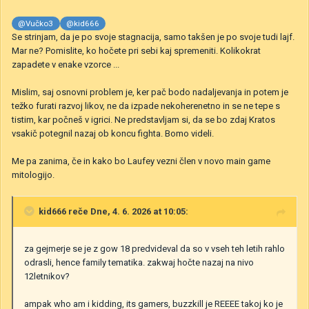
@Vučko3
@kid666
Se strinjam, da je po svoje stagnacija, samo takšen je po svoje tudi lajf.
Mar ne? Pomislite, ko hočete pri sebi kaj spremeniti. Kolikokrat
zapadete v enake vzorce ...
Mislim, saj osnovni problem je, ker pač bodo nadaljevanja in potem je
težko furati razvoj likov, ne da izpade nekoherenetno in se ne tepe s
tistim, kar počneš v igrici. Ne predstavljam si, da se bo zdaj Kratos
vsakič potegnil nazaj ob koncu fighta. Bomo videli.
Me pa zanima, če in kako bo Laufey vezni člen v novo main game
mitologijo.
kid666
reče Dne, 4. 6. 2026 at 10:05:
za gejmerje se je z gow 18 predvideval da so v vseh teh letih rahlo
odrasli, hence family tematika. zakwaj hočte nazaj na nivo
12letnikov?
ampak who am i kidding, its gamers, buzzkill je REEEE takoj ko je