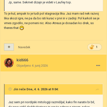
Jp, same. Sekmet dizajn je videti v Laufey top.
To je kul, ampak to je tudi pol stagnacija lika. Jaz mam rad nek razvoj
lika skozi igre, ne pa da bo isti kurac v prvi in v zadnji. Pol karkoli se je
vmes zgodilo, ne pomeni nic. Also Atreus je dosadan ko drek, so
theres that
Navedek
1
kid666
Objavljeno
4. junij 2026
Jin
reče Dne, 4. 6. 2026 at 9:04:
Jaz sem pri nordijski mitologiji razmišljal, kako fin narativ bi bil,
da prvo vidiš daddy Kratosa in ves ta odnos s sinom, nakar