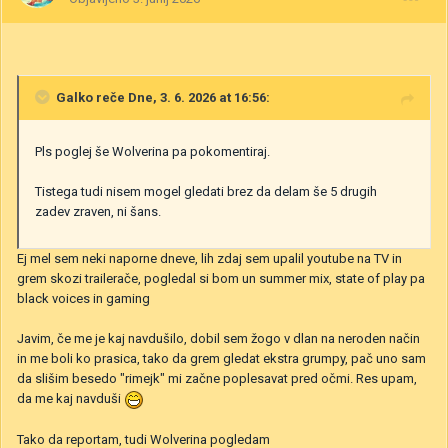
Galko
reče Dne, 3. 6. 2026 at 16:56:
Pls poglej še Wolverina pa pokomentiraj.
Tistega tudi nisem mogel gledati brez da delam še 5 drugih
zadev zraven, ni šans.
Ej mel sem neki naporne dneve, lih zdaj sem upalil youtube na TV in
grem skozi trailerače, pogledal si bom un summer mix, state of play pa
black voices in gaming
Javim, če me je kaj navdušilo, dobil sem žogo v dlan na neroden način
in me boli ko prasica, tako da grem gledat ekstra grumpy, pač uno sam
da slišim besedo "rimejk" mi začne poplesavat pred očmi. Res upam,
da me kaj navduši
Tako da reportam, tudi Wolverina pogledam