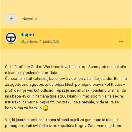
Navedek
Ripper
Objavljeno
4. junij 2026
Če bi črtali ime God of War iz naslova bi bilo top. Samo potem nebi bilo
reklame in posledično prodaje.
Če vzamem špil kot nekaj kar bi prvič videl, pa vržem čeljust dol. Boli me
za zgodovino zgodbe, to da bejba klesti po nepridipravih, kot Kratos v
prvih delih je več kot odlično. Tepež je nadvrhunski (pustimo vnemar, da
ima baba 45 kil in namaha tipe s 200 kilami+), meč spominja na sekire,
tisti trakci na verige, bejba frči po zraku, dela prevale, ni da ni. Pa še
kocko ima za backup
Vsi, ki jamrate boste na koncu slinasti prijeli za gamepad in mamici
pomagali oprati svinjarijo iz pokopališča bogov. Zase vem da ji bom.