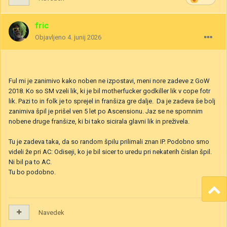
fric
Objavljeno
4. junij 2026
Ful mi je zanimivo kako noben ne izpostavi, meni nore zadeve z GoW
2018. Ko so SM vzeli lik, ki je bil motherfucker godkiller lik v cope fotr
lik. Pazi to in folk je to sprejel in franšiza gre dalje. Da je zadeva še bolj
zanimiva špil je prišel ven 5 let po Ascensionu. Jaz se ne spomnim
nobene druge franšize, ki bi tako sicirala glavni lik in preživela.
Tu je zadeva taka, da so random špilu prilimali znan IP. Podobno smo
videli že pri AC: Odiseji, ko je bil sicer to uredu pri nekaterih čislan špil.
Ni bil pa to AC.
Tu bo podobno.
Navedek