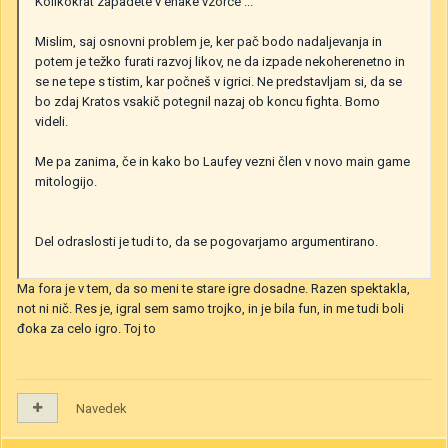
Kolikokrat zapadete v enake vzorce ...
Mislim, saj osnovni problem je, ker pač bodo nadaljevanja in
potem je težko furati razvoj likov, ne da izpade nekoherenetno in
se ne tepe s tistim, kar počneš v igrici. Ne predstavljam si, da se
bo zdaj Kratos vsakič potegnil nazaj ob koncu fighta. Bomo
videli.
Me pa zanima, če in kako bo Laufey vezni člen v novo main game
mitologijo.
Del odraslosti je tudi to, da se pogovarjamo argumentirano.
Ma fora je v tem, da so meni te stare igre dosadne. Razen spektakla,
not ni nič. Res je, igral sem samo trojko, in je bila fun, in me tudi boli
đoka za celo igro. Toj to
Navedek