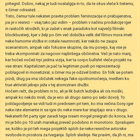
pritegnil. Dobro, nekaj je tudi nostalgija in to, da te okus vleče k tistemu,
s čimer odrasteš ...
Tisto, čemur tule nekateri pravite problem feminizacije in prebujenstva,
pa je v resnici – vsaj tako jaz vidim – problem v načinu produkcije iger
in rastočih stroških, ki je zašel v enak paradoks kot največji filmski
blockbusterji, kjer v želji po čim več dobička velik del filmov mora imeti
neke humorne vložke in ostale neumnosti, ker nekdo ne zaupa
scenaristom, ampak rabi fokusne skupine, da mu povejo, kaj vse je
treba vkomponirati za nagovor najširšega občinstva. Več je nato manj,
ker hočeš nočeš trpi jedrna vizija, ker ta corpo bullshit vleče projekt na
vse strani. Kapitalizem je pač ta legitimen push pri reprezentaciji
poblagovil in monetiziral, s čimer mu je odzvel bistvo. En folk se potem
pizdi, drug pa ima občutek nekega fake opolnomočenja, medtem ko
true aktivisti jebejo ježa v tej atomizirani družbi.
Hočem rečt, da problem ni to, ali je lik butch lezbijka ali cis moški,
ampak ko nekdo misli, da je eno ali drugo samo po sebi dovolj. To
poblagovljenje se vidi tudi in predvsem pri tem, ko ima večina Sony iger
neke iste elemente in se igre do neke mere kar stapljajo ena v drugo.
Nekaterih firt party iger zaradi tega nisem mogel preigrati do konca, ker
mi je bilo po 10 urah marsikaj preveč podobno in monotono. Sprašujem
se, koliko je pri teh mega projektih sploh še neke resnične avtorske
svobode in prostora za tveganja. Sploh slednje. Ne pravim, da jih ni, ma