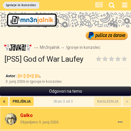
Igrovje in konzolec
Mn3njalnik
Igrovje in konzolec
[PS5] God of War Laufey
Avtor:
[]D [] []V[] []D
,
3. junij 2026
in
Igrovje in konzolec
Odgovori na temo
PREJŠNJA
Stran 3 od 3
NASLEDNJA
Galko
Objavljeno
3. junij 2026