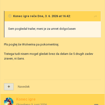
Konec igre
reče Dne, 3. 6. 2026 at 16:42:
Sem pogledal trailer, meni je za umret dolgočasen
Pls poglej še Wolverina pa pokomentiraj.
Tistega tudi nisem mogel gledati brez da delam še 5 drugih zadev
zraven, ni šans.
Navedek
Konec igre
Objavljeno
3. junij 2026