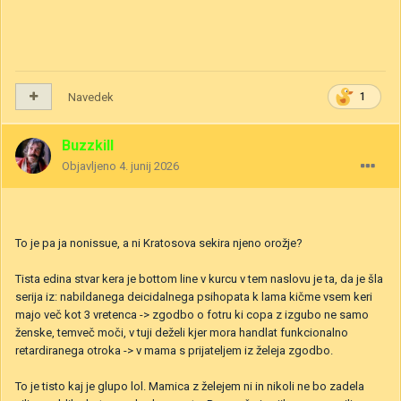
Navedek
1
Buzzkill
Objavljeno
4. junij 2026
To je pa ja nonissue, a ni Kratosova sekira njeno orožje?
Tista edina stvar kera je bottom line v kurcu v tem naslovu je ta, da je šla
serija iz: nabildanega deicidalnega psihopata k lama kičme vsem keri
majo več kot 3 vretenca -> zgodbo o fotru ki copa z izgubo ne samo
ženske, temveč moči, v tuji deželi kjer mora handlat funkcionalno
retardiranega otroka -> v mama s prijateljem iz želeja zgodbo.
To je tisto kaj je glupo lol. Mamica z želejem ni in nikoli ne bo zadela