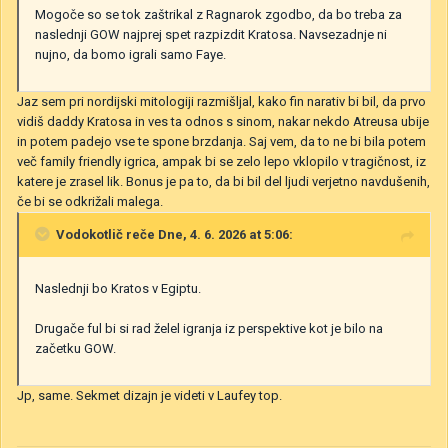
Mogoče so se tok zaštrikal z Ragnarok zgodbo, da bo treba za
naslednji GOW najprej spet razpizdit Kratosa. Navsezadnje ni
nujno, da bomo igrali samo Faye.
Jaz sem pri nordijski mitologiji razmišljal, kako fin narativ bi bil, da prvo
vidiš daddy Kratosa in ves ta odnos s sinom, nakar nekdo Atreusa ubije
in potem padejo vse te spone brzdanja. Saj vem, da to ne bi bila potem
več family friendly igrica, ampak bi se zelo lepo vklopilo v tragičnost, iz
katere je zrasel lik. Bonus je pa to, da bi bil del ljudi verjetno navdušenih,
če bi se odkrižali malega.
Vodokotlič
reče Dne, 4. 6. 2026 at 5:06:
Naslednji bo Kratos v Egiptu.
Drugače ful bi si rad želel igranja iz perspektive kot je bilo na
začetku GOW.
Jp, same. Sekmet dizajn je videti v Laufey top.