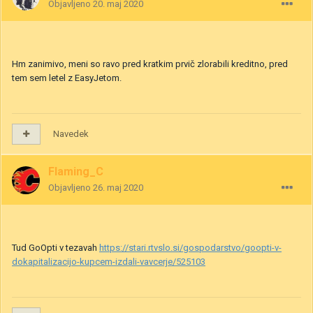
Objavljeno
20. maj 2020
Hm zanimivo, meni so ravo pred kratkim prvič zlorabili kreditno, pred
tem sem letel z EasyJetom.
Navedek
Flaming_C
Objavljeno
26. maj 2020
Tud GoOpti v tezavah
https://stari.rtvslo.si/gospodarstvo/goopti-v-
dokapitalizacijo-kupcem-izdali-vavcerje/525103