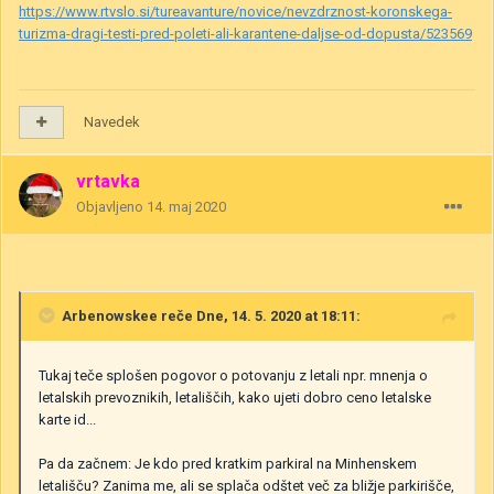
https://www.rtvslo.si/tureavanture/novice/nevzdrznost-koronskega-
turizma-dragi-testi-pred-poleti-ali-karantene-daljse-od-dopusta/523569
Navedek
vrtavka
Objavljeno
14. maj 2020
Arbenowskee
reče Dne, 14. 5. 2020 at 18:11:
Tukaj teče splošen pogovor o potovanju z letali npr. mnenja o
letalskih prevoznikih, letališčih, kako ujeti dobro ceno letalske
karte id...
Pa da začnem: Je kdo pred kratkim parkiral na Minhenskem
letališču? Zanima me, ali se splača odštet več za bližje parkirišče,