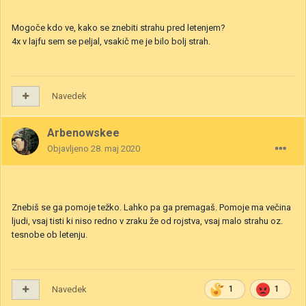
Mogoče kdo ve, kako se znebiti strahu pred letenjem?
4x v lajfu sem se peljal, vsakič me je bilo bolj strah.
Navedek
Arbenowskee
Objavljeno
28. maj 2020
Znebiš se ga pomoje težko. Lahko pa ga premagaš. Pomoje ma večina
ljudi, vsaj tisti ki niso redno v zraku že od rojstva, vsaj malo strahu oz.
tesnobe ob letenju.
Navedek
1
1