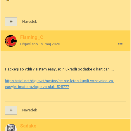
Navedek
Flaming_C
Objavljeno
19. maj 2020
Hackerji so vdrli v sistem easyJet in ukradli podatke o karticah,....
https://siol.net/digisvet/novice/ce-ste-letos-kupili-vozovnico-za-
easyjet-imate-razloge-za-skrb-525777
Navedek
Sadako