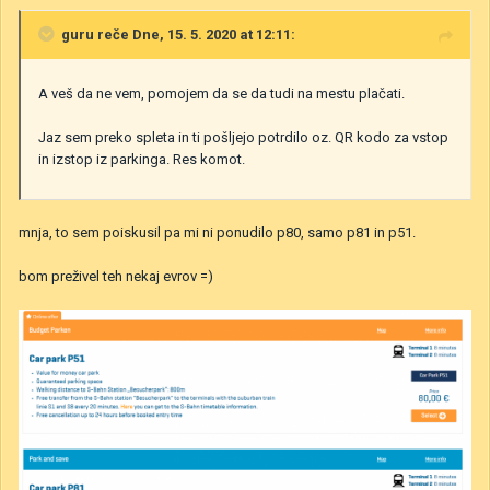
guru
reče Dne, 15. 5. 2020 at 12:11:
A veš da ne vem, pomojem da se da tudi na mestu plačati.
Jaz sem preko spleta in ti pošljejo potrdilo oz. QR kodo za vstop
in izstop iz parkinga. Res komot.
mnja, to sem poiskusil pa mi ni ponudilo p80, samo p81 in p51.
bom preživel teh nekaj evrov =)