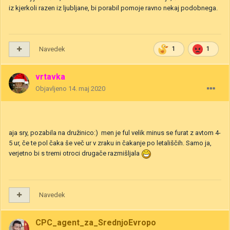
iz kjerkoli razen iz ljubljane, bi porabil pomoje ravno nekaj podobnega.
Navedek
1
1
vrtavka
Objavljeno
14. maj 2020
aja sry, pozabila na družinico:) men je ful velik minus se furat z avtom 4-
5 ur, če te pol čaka še več ur v zraku in čakanje po letališčih. Samo ja,
verjetno bi s tremi otroci drugače razmišljala
Navedek
CPC_agent_za_SrednjoEvropo