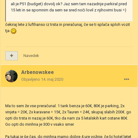
ali je P51 (budget) dovolj ok? Jaz sem tam nazadnje parkiral pred
15 leti in se spomnim da sem se sred noči lovil z njihovimi busi =)
čekiraj lete z lufthanso iz trsta in preračunaj, če se ti splača sploh vozit
tja
Navedek
Arbenowskee
Objavljeno
14. maj 2020
Ma to sem že vse preračunal. 1 tank benza je 60€, 80€ je parking, 2x
vinjeta = 20€, 2x karavane = 15€, 2x Tauren = 24€, skupaj slabih 200€. go
opti do trsta in nazaj je 60€, tko da nam za 5 letalskih kart ostane 80€.
Go opti do minhna je 300 v vsako smer.
Pa tukaj je še čas, do minhna mamo dobre 4 ure vožnje, če bi hotel letet