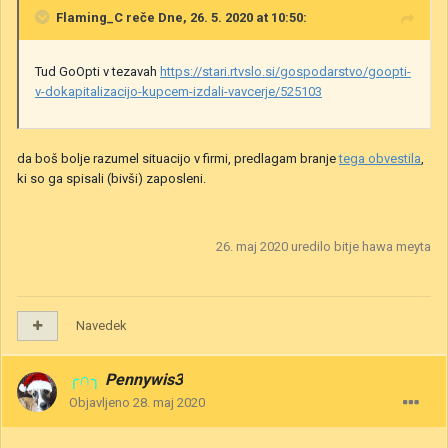
Flaming_C
reče Dne, 26. 5. 2020 at 10:50:
Tud GoOpti v tezavah
https://stari.rtvslo.si/gospodarstvo/goopti-
v-dokapitalizacijo-kupcem-izdali-vavcerje/525103
da boš bolje razumel situacijo v firmi, predlagam branje
tega obvestila
,
ki so ga spisali (bivši) zaposleni.
26. maj 2020
uredilo bitje hawa meyta
Navedek
╭∩╮
Pennywis3
Objavljeno
28. maj 2020