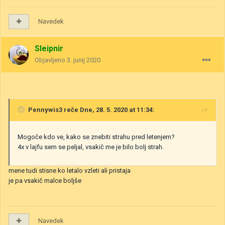
Navedek
Sleipnir
Objavljeno
3. junij 2020
Pennywis3
reče Dne, 28. 5. 2020 at 11:34:
Mogoče kdo ve, kako se znebiti strahu pred letenjem?
4x v lajfu sem se peljal, vsakič me je bilo bolj strah.
mene tudi stisne ko letalo vzleti ali pristaja
je pa vsakič malce boljše
Navedek