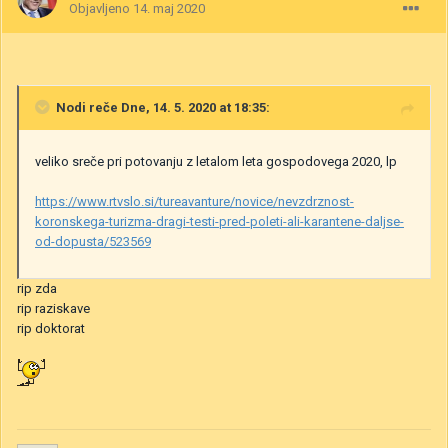
Objavljeno
14. maj 2020
Nodi
reče Dne, 14. 5. 2020 at 18:35:
veliko sreče pri potovanju z letalom leta gospodovega 2020, lp
https://www.rtvslo.si/tureavanture/novice/nevzdrznost-
koronskega-turizma-dragi-testi-pred-poleti-ali-karantene-daljse-
od-dopusta/523569
rip zda
rip raziskave
rip doktorat