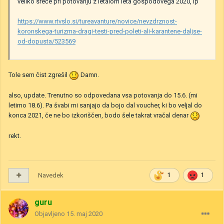
veliko sreče pri potovanju z letalom leta gospodovega 2020, lp
https://www.rtvslo.si/tureavanture/novice/nevzdrznost-
koronskega-turizma-dragi-testi-pred-poleti-ali-karantene-daljse-
od-dopusta/523569
Tole sem čist zgrešil
Damn.
also, update. Trenutno so odpovedana vsa potovanja do 15.6. (mi
letimo 18.6). Pa švabi mi sanjajo da bojo dal voucher, ki bo veljal do
konca 2021, če ne bo izkoriščen, bodo šele takrat vračal denar
rekt.
Navedek
1
1
guru
Objavljeno
15. maj 2020