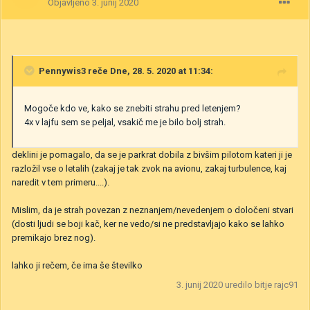
Objavljeno
3. junij 2020
Pennywis3
reče Dne, 28. 5. 2020 at 11:34:
Mogoče kdo ve, kako se znebiti strahu pred letenjem?
4x v lajfu sem se peljal, vsakič me je bilo bolj strah.
deklini je pomagalo, da se je parkrat dobila z bivšim pilotom kateri ji je
razložil vse o letalih (zakaj je tak zvok na avionu, zakaj turbulence, kaj
naredit v tem primeru....).
Mislim, da je strah povezan z neznanjem/nevedenjem o določeni stvari
(dosti ljudi se boji kač, ker ne vedo/si ne predstavljajo kako se lahko
premikajo brez nog).
lahko ji rečem, če ima še številko
3. junij 2020
uredilo bitje rajc91