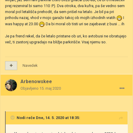
prej rezerviral bi samo 110 :P). Dva otroka, dva kufra, pa še vedno sem
moral pol letališča prehodit, da sem prišel na letalo. Je bil pa pri
prihodu nazaj, vhod v mojo garažo takoj ob mojih izhodnih vratih
I
was happy at 23.00
Da bi moral ob tisti uri se zajebavat z busi ... ih
Je pa frend rekel, da če letalo pristane ob uri, ko avtobusi ne obratujejo
več, ti zastonj upgradajo na bližje parkirišče. Vsaj njemu so.
Navedek
Arbenowskee
Objavljeno
15. maj 2020
Nodi
reče Dne, 14. 5. 2020 at 18:35: