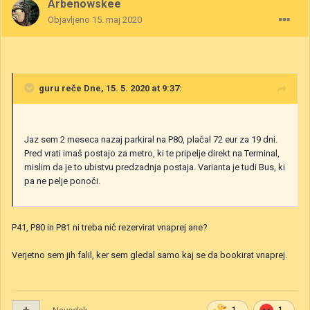
Arbenowskee
Objavljeno
15. maj 2020
guru
reče Dne, 15. 5. 2020 at 9:37:
Jaz sem 2 meseca nazaj parkiral na P80, plačal 72 eur za 19 dni.
Pred vrati imaš postajo za metro, ki te pripelje direkt na Terminal,
mislim da je to ubistvu predzadnja postaja. Varianta je tudi Bus, ki
pa ne pelje ponoči.
P41, P80 in P81 ni treba nič rezervirat vnaprej ane?
Verjetno sem jih falil, ker sem gledal samo kaj se da bookirat vnaprej.