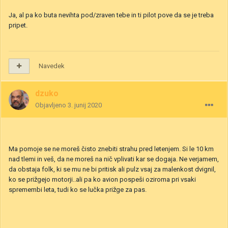
Ja, al pa ko buta nevihta pod/zraven tebe in ti pilot pove da se je treba
pripet.
Navedek
dzuko
Objavljeno
3. junij 2020
Ma pomoje se ne moreš čisto znebiti strahu pred letenjem. Si le 10 km
nad tlemi in veš, da ne moreš na nič vplivati kar se dogaja. Ne verjamem,
da obstaja folk, ki se mu ne bi pritisk ali pulz vsaj za malenkost dvignil,
ko se prižgejo motorji..ali pa ko avion pospeši oziroma pri vsaki
spremembi leta, tudi ko se lučka prižge za pas.