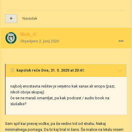
Navedek
Nick_O
Objavljeno
2. junij 2020
kapslok
reče Dne, 31. 5. 2020 at 20:41:
najbolj enostavna rešitev je verjetno kak xanax ali snops (pazi,
nikoli oboje skupaj).
če se ne maraš omamljat, pa kak podcast / audio book na
slušalke?
Sem spil kar precej vodke, pa še vedno trd od strahu. Nekaj
minimalnega pomaga. Da bi kaj bral ni šans. Še malice na letalu nisem