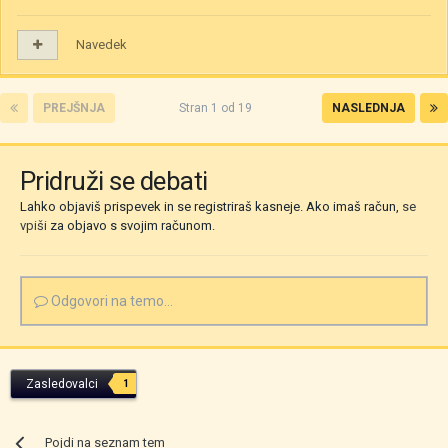
Navedek
PREJŠNJA
Stran 1 od 19
NASLEDNJA
Pridruži se debati
Lahko objaviš prispevek in se registriraš kasneje. Ako imaš račun,
se
vpiši
za objavo s svojim računom.
Odgovori na temo...
Zasledovalci
1
Pojdi na seznam tem