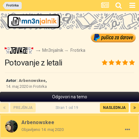
Frotirka
Mn3njalnik
Frotirka
Potovanje z letali
Avtor:
Arbenowskee
,
14. maj 2020
in
Frotirka
Odgovori na temo
PREJŠNJA
Stran 1 od 19
NASLEDNJA
Arbenowskee
Objavljeno
14. maj 2020