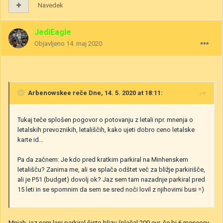
Navedek
JediEagle
Objavljeno
14. maj 2020
Arbenowskee
reče Dne, 14. 5. 2020 at 18:11:
Tukaj teče splošen pogovor o potovanju z letali npr. mnenja o
letalskih prevoznikih, letališčih, kako ujeti dobro ceno letalske
karte id...
Pa da začnem: Je kdo pred kratkim parkiral na Minhenskem
letališču? Zanima me, ali se splača odštet več za bližje parkirišče,
ali je P51 (budget) dovolj ok? Jaz sem tam nazadnje parkiral pred
15 leti in se spomnim da sem se sred noči lovil z njihovimi busi =)
Mnjah, jaz sem lani parkiral čisto blizu (plačal 200 eur, če bi 6 mesecev