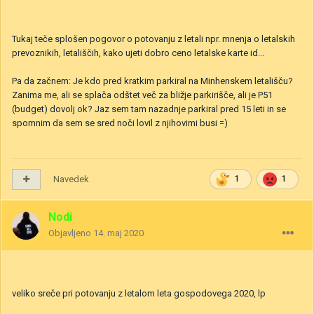
Tukaj teče splošen pogovor o potovanju z letali npr. mnenja o letalskih
prevoznikih, letališčih, kako ujeti dobro ceno letalske karte id...
Pa da začnem: Je kdo pred kratkim parkiral na Minhenskem letališču?
Zanima me, ali se splača odštet več za bližje parkirišče, ali je P51
(budget) dovolj ok? Jaz sem tam nazadnje parkiral pred 15 leti in se
spomnim da sem se sred noči lovil z njihovimi busi =)
Navedek
1
1
Nodi
Objavljeno
14. maj 2020
veliko sreče pri potovanju z letalom leta gospodovega 2020, lp