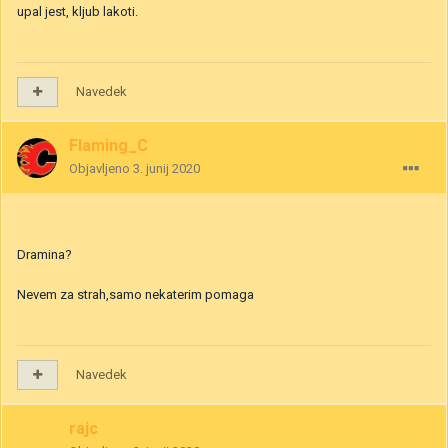
upal jest, kljub lakoti.
Navedek
Flaming_C
Objavljeno
3. junij 2020
Dramina?
Nevem za strah,samo nekaterim pomaga
Navedek
rajc