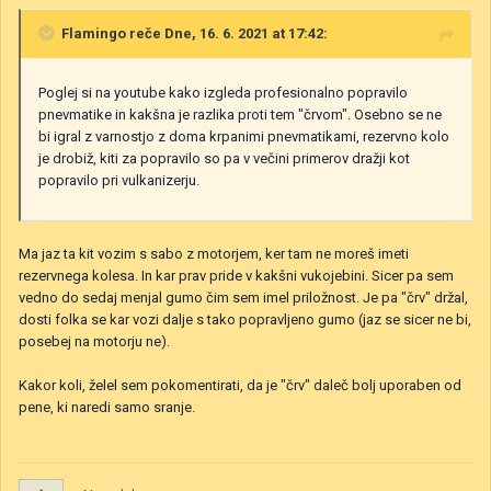
Flamingo
reče Dne, 16. 6. 2021 at 17:42:
Poglej si na youtube kako izgleda profesionalno popravilo
pnevmatike in kakšna je razlika proti tem "črvom". Osebno se ne
bi igral z varnostjo z doma krpanimi pnevmatikami, rezervno kolo
je drobiž, kiti za popravilo so pa v večini primerov dražji kot
popravilo pri vulkanizerju.
Ma jaz ta kit vozim s sabo z motorjem, ker tam ne moreš imeti
rezervnega kolesa. In kar prav pride v kakšni vukojebini. Sicer pa sem
vedno do sedaj menjal gumo čim sem imel priložnost. Je pa "črv" držal,
dosti folka se kar vozi dalje s tako popravljeno gumo (jaz se sicer ne bi,
posebej na motorju ne).
Kakor koli, želel sem pokomentirati, da je "črv" daleč bolj uporaben od
pene, ki naredi samo sranje.