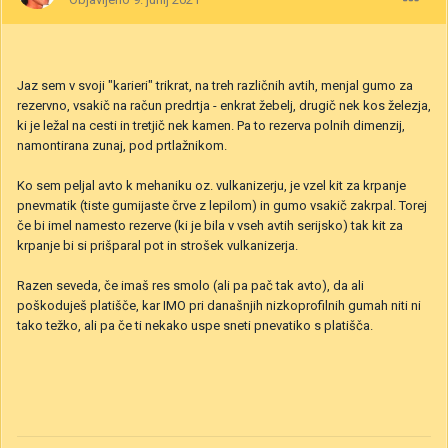
Jaz sem v svoji "karieri" trikrat, na treh različnih avtih, menjal gumo za
rezervno, vsakič na račun predrtja - enkrat žebelj, drugič nek kos železja,
ki je ležal na cesti in tretjič nek kamen. Pa to rezerva polnih dimenzij,
namontirana zunaj, pod prtlažnikom.
Ko sem peljal avto k mehaniku oz. vulkanizerju, je vzel kit za krpanje
pnevmatik (tiste gumijaste črve z lepilom) in gumo vsakič zakrpal. Torej
če bi imel namesto rezerve (ki je bila v vseh avtih serijsko) tak kit za
krpanje bi si prišparal pot in strošek vulkanizerja.
Razen seveda, če imaš res smolo (ali pa pač tak avto), da ali
poškoduješ platišče, kar IMO pri današnjih nizkoprofilnih gumah niti ni
tako težko, ali pa če ti nekako uspe sneti pnevatiko s platišča.