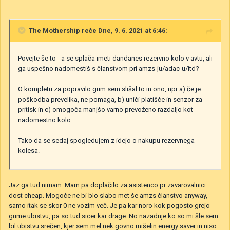
The Mothership
reče Dne, 9. 6. 2021 at 6:46:
Povejte še to - a se splača imeti dandanes rezervno kolo v avtu, ali
ga uspešno nadomestiš s članstvom pri amzs-ju/adac-u/itd?
O kompletu za popravilo gum sem slišal to in ono, npr a) če je
poškodba prevelika, ne pomaga, b) uniči platišče in senzor za
pritisk in c) omogoča manjšo varno prevoženo razdaljo kot
nadomestno kolo.
Tako da se sedaj spogledujem z idejo o nakupu rezervnega
kolesa.
Jaz ga tud nimam. Mam pa doplačilo za asistenco pr zavarovalnici...
dost cheap. Mogoče ne bi blo slabo met še amzs članstvo anyway,
samo itak se skor 0 ne vozim več. Je pa kar noro kok pogosto grejo
gume ubistvu, pa so tud sicer kar drage. No nazadnje ko so mi šle sem
bil ubistvu srečen, kjer sem mel nek govno mišelin energy saver in niso