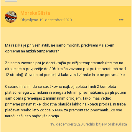
MorskaGlista
Objavljeno
19. december 2020
Ma razlika je pri vseh avtih, ne samo močnih, predvsem v slabem
oprijemu na nizkih temperaturah.
Že samo zavorna pot je dosti krajša pri nižjih temperaturah (recimo na
oko je neko povprečje do 30% krajša zavorna pot pri temperaturah pod
12 stopinj). Seveda pri primerljivi kakovosti zimske in letne pnevmatike.
Osebno mislim, da se stroškovno najbolj splača imeti 2 kompleta
platišč, enega z zimskimi in enega z letnimi pnevmatikami, pa jih potem
sam doma premenjaš z minimalnim orodjem. Tako imaš vedno
primerne pnevmatike, dodatna platišča lahko na koncu prodaš, ni treba
plačevati vsako leto 2x cca 50-60€ za premontažo pnevmatik...ko vse
naračunaš je to najboljša opcija.
19. december 2020
uredilo bitje MorskaGlista