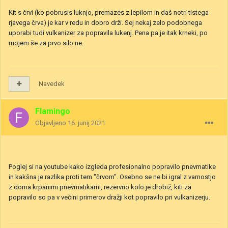
Kit s črvi (ko pobrusis luknjo, premazes z lepilom in daš notri tistega
rjavega črva) je kar v redu in dobro drži. Sej nekaj zelo podobnega
uporabi tudi vulkanizer za popravila lukenj. Pena pa je itak krneki, po
mojem še za prvo silo ne.
Navedek
Flamingo
Objavljeno
16. junij 2021
Poglej si na youtube kako izgleda profesionalno popravilo pnevmatike
in kakšna je razlika proti tem "črvom". Osebno se ne bi igral z varnostjo
z doma krpanimi pnevmatikami, rezervno kolo je drobiž, kiti za
popravilo so pa v večini primerov dražji kot popravilo pri vulkanizerju.