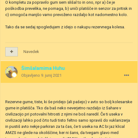
O kompletu za popravilo gum sem slišal to in ono, npr a) če je
poškodba prevelika, ne pomaga, b) uniči platišče in senzor za pritisk in
c) omogoča manjšo varno prevoženo razdaljo kot nadomestno kolo.
Tako da se sedaj spogledujem z idejo o nakupu rezervnega kolesa.
Navedek
Šimšalamima Huhu
Objavljeno
9. junij 2021
Rezervne gume, tiste, ki še pridejo (ali pašejo) v avto so bolj kolesarske
gume in platišča. Tko da baš neko neverjetno razdaljo iz Sahare v
civilizacijo pri potovalni hitrosti z njimi ne boš naredil. Če ti useka v
civilizaciji lahko pod črto tudi tisto feltno samo spraviš do vuklanizerja
in pustiš avto nekje parkiran za ta čas, če ti useka na AC bi jaz klical
AMZS ne glede na okoliščine, ker ni šans, da tvegam glavo med