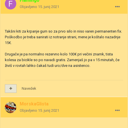
Flamingo
Objavljeno
15. junij 2021
Takšni kiti za krpanje gum so za prvo silo in niso varen permanenten fix.
Poškodbo je treba sanirati iz notranje strani, mene je koštalo nazadnje
15€.
Drugače je pa normalno rezervno kolo 100€ pri večini znamk, tista
kolesa za bicikle so po navadi gratis. Zamenjaš jo pa v 15 minutah, če
živiš v rovtah lahko čakaš tudi uro/dve na asistenco.
Navedek
MorskaGlista
Objavljeno
15. junij 2021