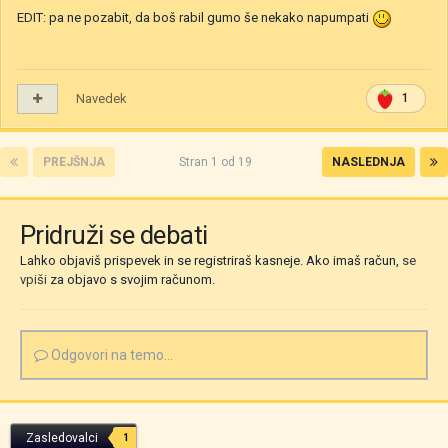
EDIT: pa ne pozabit, da boš rabil gumo še nekako napumpati
Navedek
1
PREJŠNJA
Stran 1 od 19
NASLEDNJA
Pridruži se debati
Lahko objaviš prispevek in se registriraš kasneje. Ako imaš račun,
se
vpiši
za objavo s svojim računom.
Odgovori na temo...
Zasledovalci
1