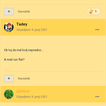
Navedek
1
Tadey
Objavljeno
9. junij 2021
Ok toj že mal bolj napredno...
A maš run flat?
Navedek
jlpktnst
Objavljeno
9. junij 2021