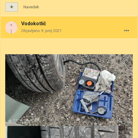
Navedek
Vodokotlič
Objavljeno
9. junij 2021