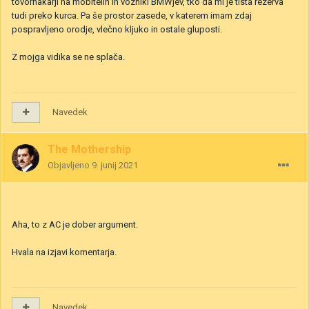
tovornakarji na mobitelih in vozniki BMWjev, tko da mi je tista rezerva
tudi preko kurca. Pa še prostor zasede, v katerem imam zdaj
pospravljeno orodje, vlečno kljuko in ostale gluposti.
Z mojga vidika se ne splača.
Navedek
The Mothership
Objavljeno
9. junij 2021
Aha, to z AC je dober argument.
Hvala na izjavi komentarja.
Navedek