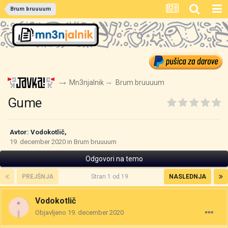
Brum bruuuum
Mn3njalnik
Brum bruuuum
Gume
Avtor:
Vodokotlič
,
19. december 2020
in
Brum bruuuum
Odgovori na temo
PREJŠNJA
Stran 1 od 19
NASLEDNJA
Vodokotlič
Objavljeno
19. december 2020