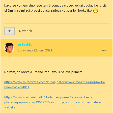
kako se komercialno reče tem črvom, da človek ve kaj guglat, ker prvič
slišim in se mi zdi precej boljša zadeva kot pur-len lookalike.
Navedek
erted45
Objavljeno
22. junij 2021
Ne vem, če obstaja uradno ime. izvoliš pa dva primera:
https://www.mimovrste.com/zunanjost-vozila/slime-kit-za-popravilo-
pnevmatik-24011
https://www.silux.si/izdelki/dodatna-oprema/pnevmatike-in-
platisca/pripomocki/4966973/set-orodij-za-popravilo-pnevmatike-
visbella