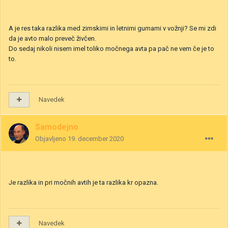
A je res taka razlika med zimskimi in letnimi gumami v vožnji? Se mi zdi
da je avto malo preveč živčen.
Do sedaj nikoli nisem imel toliko močnega avta pa pač ne vem če je to
to.
Navedek
Samodejno
Objavljeno
19. december 2020
Je razlika in pri močnih avtih je ta razlika kr opazna.
Navedek