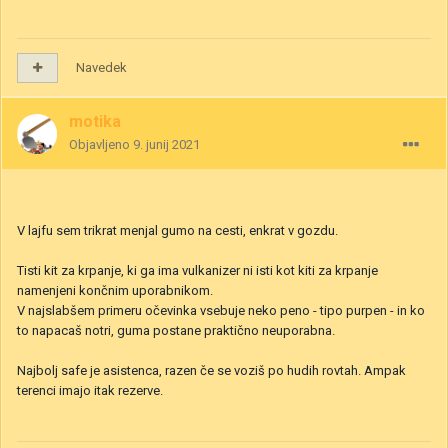
Navedek
motika
Objavljeno
9. junij 2021
V lajfu sem trikrat menjal gumo na cesti, enkrat v gozdu.
Tisti kit za krpanje, ki ga ima vulkanizer ni isti kot kiti za krpanje
namenjeni končnim uporabnikom.
V najslabšem primeru očevinka vsebuje neko peno - tipo purpen - in ko
to napacaš notri, guma postane praktično neuporabna.
Najbolj safe je asistenca, razen če se voziš po hudih rovtah. Ampak
terenci imajo itak rezerve.