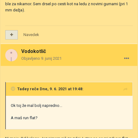
ble za nikamor. Sem drsel po cesti kot na ledu z novimi gumami (pri 1
mm dežja).
Navedek
Vodokotlič
Objavljeno
9. junij 2021
Tadey
reče Dne, 9. 6. 2021 at 19:48:
Ok toj že mal bolj napredno...
A maš run flat?