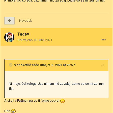
Ni moje. Od kolega. Jaz nimam nič za zdaj. Letne so se mi zdi run flat
Navedek
Tadey
Objavljeno
10. junij 2021
Vodokotlič
reče Dne, 9. 6. 2021 at 20:57:
Ni moje. Od kolega. Jaz nimam nič za zdaj. Letne so se mi zdi run
flat
A si bil v Fužinah pa so ti feltne pobral
Hec