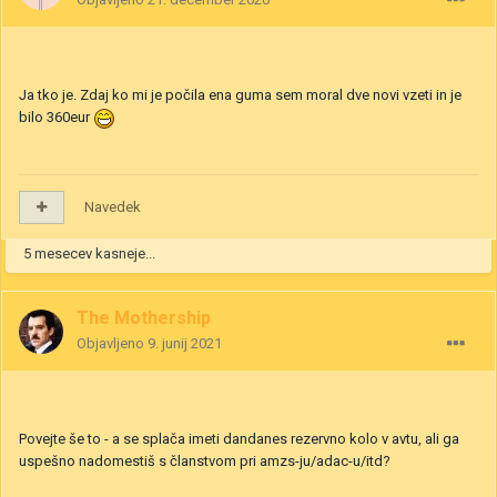
Ja tko je. Zdaj ko mi je počila ena guma sem moral dve novi vzeti in je
bilo 360eur
Navedek
5 mesecev kasneje...
The Mothership
Objavljeno
9. junij 2021
Povejte še to - a se splača imeti dandanes rezervno kolo v avtu, ali ga
uspešno nadomestiš s članstvom pri amzs-ju/adac-u/itd?