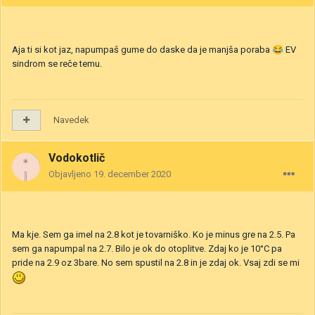
Aja ti si kot jaz, napumpaš gume do daske da je manjša poraba
😂
EV
sindrom se reče temu.
Navedek
Vodokotlič
Objavljeno
19. december 2020
Ma kje. Sem ga imel na 2.8 kot je tovarniško. Ko je minus gre na 2.5. Pa
sem ga napumpal na 2.7. Bilo je ok do otoplitve. Zdaj ko je 10°C pa
pride na 2.9 oz 3bare. No sem spustil na 2.8 in je zdaj ok. Vsaj zdi se mi