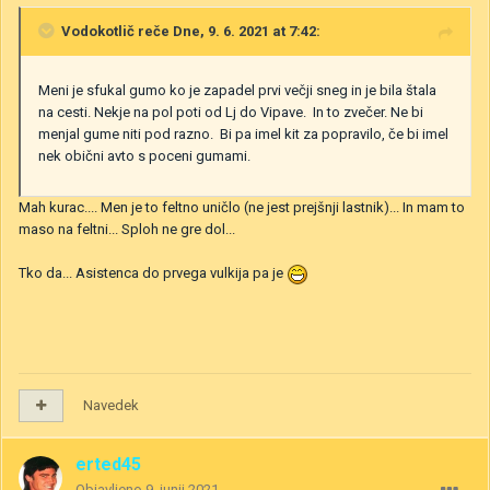
Vodokotlič
reče Dne, 9. 6. 2021 at 7:42:
Meni je sfukal gumo ko je zapadel prvi večji sneg in je bila štala
na cesti. Nekje na pol poti od Lj do Vipave. In to zvečer. Ne bi
menjal gume niti pod razno. Bi pa imel kit za popravilo, če bi imel
nek obični avto s poceni gumami.
Mah kurac.... Men je to feltno uničlo (ne jest prejšnji lastnik)... In mam to
maso na feltni... Sploh ne gre dol...
Tko da... Asistenca do prvega vulkija pa je
Navedek
erted45
Objavljeno
9. junij 2021