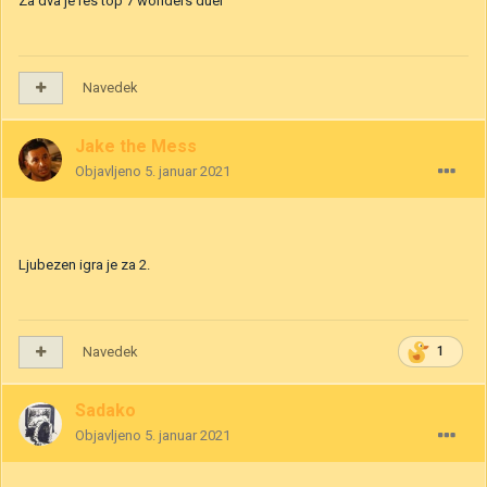
Za dva je res top 7 wonders duel
Navedek
Jake the Mess
Objavljeno
5. januar 2021
Ljubezen igra je za 2.
Navedek
1
Sadako
Objavljeno
5. januar 2021