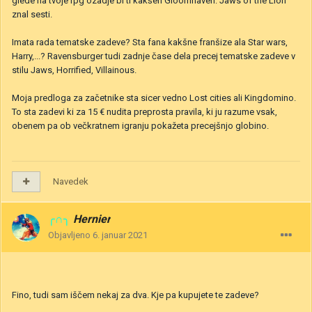
glede na tvoje rpg ozadje bi ti kakšen Gloomhaven: Jaws of the Lion
znal sesti.
Imata rada tematske zadeve? Sta fana kakšne franšize ala Star wars,
Harry,...? Ravensburger tudi zadnje čase dela precej tematske zadeve v
stilu Jaws, Horrified, Villainous.
Moja predloga za začetnike sta sicer vedno Lost cities ali Kingdomino.
To sta zadevi ki za 15 € nudita preprosta pravila, ki ju razume vsak,
obenem pa ob večkratnem igranju pokažeta precejšnjo globino.
Navedek
╭∩╮
Hernier
Objavljeno
6. januar 2021
Fino, tudi sam iščem nekaj za dva. Kje pa kupujete te zadeve?