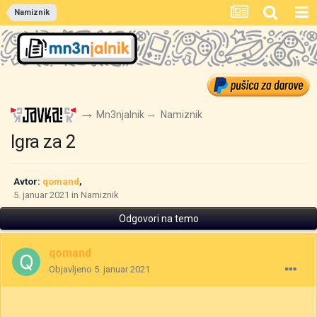
Namiznik
Mn3njalnik
Namiznik
Igra za 2
Avtor:
qomand
,
5. januar 2021
in
Namiznik
Odgovori na temo
qomand
Objavljeno
5. januar 2021