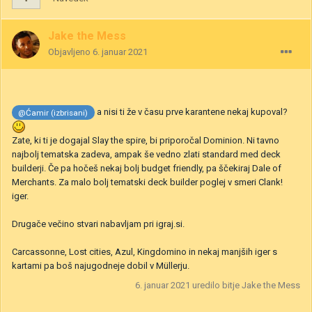
Jake the Mess
Objavljeno
6. januar 2021
a nisi ti že v času prve karantene nekaj kupoval?
@Ćamir (izbrisani)
Zate, ki ti je dogajal Slay the spire, bi priporočal Dominion. Ni tavno
najbolj tematska zadeva, ampak še vedno zlati standard med deck
builderji. Če pa hočeš nekaj bolj budget friendly, pa ščekiraj Dale of
Merchants. Za malo bolj tematski deck builder poglej v smeri Clank!
iger.
Drugače večino stvari nabavljam pri igraj.si.
Carcassonne, Lost cities, Azul, Kingdomino in nekaj manjših iger s
kartami pa boš najugodneje dobil v Müllerju.
6. januar 2021
uredilo bitje Jake the Mess