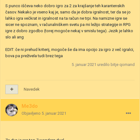
S punco iščeva neko dobro igro za 2 za krajšanje teh karantenskih
časov. Nekako je vseno kaj je, samo da je dobra igralnost, ter da se jo
lahko igra večkrat in igralnost na ta račun ne trpi. Na namizne igre se
sicer ne spoznam, v računalniškem svetu pa mi ležijo strategije in RPG
igre z dobro zgodbo (torej mogoče nekaj v smislu tega). Jezik je lahko
slo ali ang
EDIT: če ni prehud kriterij, mogoče še da ima opcijo za igro z več igralci,
bova pa preživela tudi brez tega
5. januar 2021
uredilo bitje qomand
Navedek
Me3do
Objavljeno
5. januar 2021