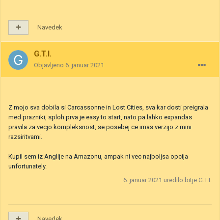
Navedek
G.T.I.
Objavljeno
6. januar 2021
Z mojo sva dobila si Carcassonne in Lost Cities, sva kar dosti preigrala
med prazniki, sploh prva je easy to start, nato pa lahko expandas
pravila za vecjo kompleksnost, se posebej ce imas verzijo z mini
razsiritvami.
Kupil sem iz Anglije na Amazonu, ampak ni vec najboljsa opcija
unfortunately.
6. januar 2021
uredilo bitje G.T.I.
Navedek