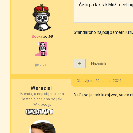
Če bi pa tak tak Mn3 meeting 
Standardno najbolj pametni uni, k
‎‎Socksbot69
Navedek
7,7k
Objavljeno
22. januar 2024
Weraziel
Menda, a nepotrjeno, ima
DaCapo je itak lažnjivec, valda ni
lasten članek na poljski
Wikipediji.