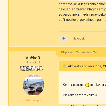
hofer ma še kr legit rahlo pekoč
naloženi so zraven blagih sam 
so pa po mojem edini prav pekoči
začimba level pekočnosti pa me
Navedek
Objavljeno
22. januar 2024
Vučko3
S pručko3.
Aktivist Vanč
reče Dne, 21.
Ker ne maram
in nikoli 
Plešem samo z volkovi.
Rumeni jak