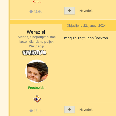
Kurec
Navedek
12,6k
Objavljeno
22. januar 2024
Weraziel
Menda, a nepotrjeno, ima
mogu bi rečt John Cockton
lasten članek na poljski
Wikipediji.
Prostozidar
Navedek
18,1k