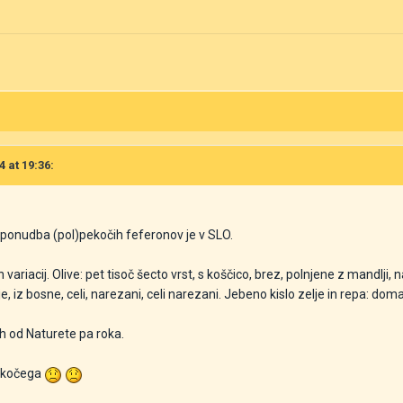
4 at 19:36:
 ponudba (pol)pekočih feferonov je v SLO.
variacij. Olive: pet tisoč šecto vrst, s koščico, brez, polnjene z mandlji,
, iz bosne, celi, narezani, celi narezani. Jebeno kislo zelje in repa: domač
h od Naturete pa roka.
pekočega