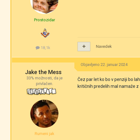
Prostozidar
Navedek
18,1k
Objavljeno
22. januar 2024
Jake the Mess
33% možnosti, da je
Čez par let ko bo v penziji bo la
privlačen.
kritičnih predelih mal namaže z 
Rumeni jak