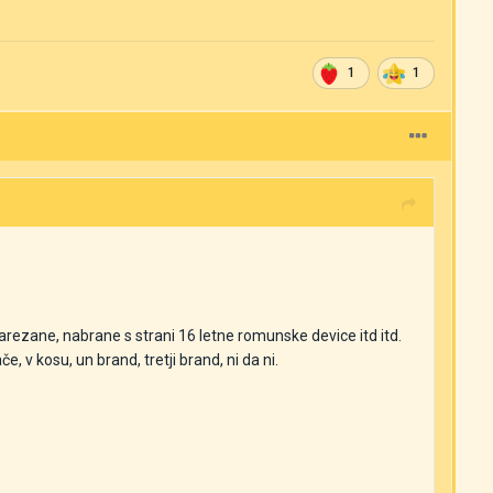
1
1
 narezane, nabrane s strani 16 letne romunske device itd itd.
e, v kosu, un brand, tretji brand, ni da ni.