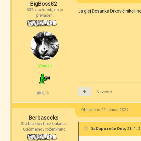
BigBoss82
33% možnosti, da je
Ja glej Desanka Drković nikoli 
privlačen.
Vesoljc
Navedek
8,7k
Objavljeno
22. januar 2024
Berbasecks
Sto biciklov brez balanc in
DaCapo
reče Dne, 21. 1. 2
Gučimejnov roženkranc.