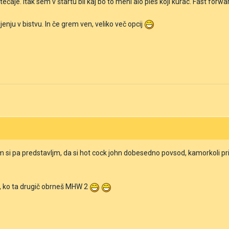
ečaje. Itak sem v štartu bil kaj bo to meni alo ples koji kurac. Fast forw
ljenju v bistvu. In če grem ven, veliko več opcij
tom si pa predstavljm, da si hot cock john dobesedno povsod, kamorkoli pr
, ko ta drugič obrneš MHW 2