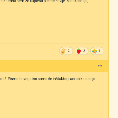
ard 3 tedna sem ze kupoval plesne čevlje. 8 let kasneje,
2
2
1
ideš. Pismo to verjetno samo še inštuktorji aerobike dobijo