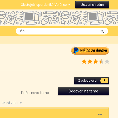
Obstoječi uporabnik? Vpiši se
Ustvari si račun
Zasledovalci
9
Odgovori na temo
Prični novo temo
1136 od 2301