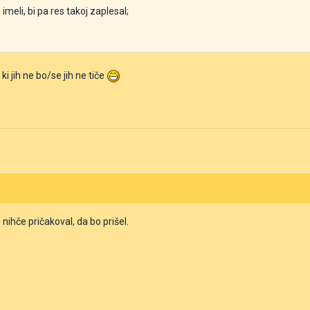
imeli, bi pa res takoj zaplesal;
i jih ne bo/se jih ne tiče
 nihče pričakoval, da bo prišel.