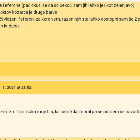
e feferone (pač okusi se da so pekoči sam jih lahko ješ kot zelenjavo)
pokrov kozarca je druge barve
 vloženi feferoni za kere vem, razen njih sta lahko dostopni sam še 2 pril
n kr dobri
 1. 2024 at 21:02:
nisem. Smrtna muka mi je bla, ko sem kdaj moral pa še pol sem se navadil