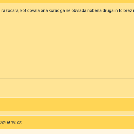
ne razocara, kot obvala ona kurac ga ne obvlada nobena druga in to brez
024 at 18:23: