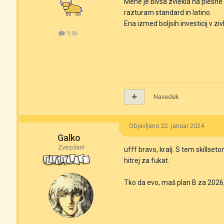
Mene je bivsa zvlekla na plesne t
razturam standard in latino.
Ena izmed boljsih investicij v ziv
9,8k
Navedek
Objavljeno
22. januar 2024
Galko
Zvezdan!
ufff bravo, kralj. S tem skillse
hitrej za fukat.
Tko da evo, maš plan B za 2026