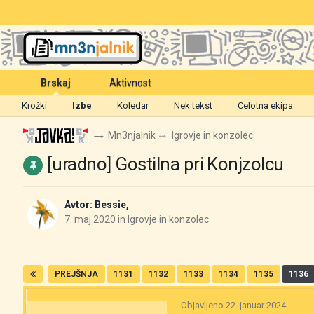
Brskaj
Aktivnost
Krožki
Izbe
Koledar
Nek tekst
Celotna ekipa
Mn3njalnik
Igrovje in konzolec
[uradno] Gostilna pri Konjzolcu
Avtor:
Bessie
,
7. maj 2020
in
Igrovje in konzolec
PREJŠNJA
1131
1132
1133
1134
1135
1136
Objavljeno
22. januar 2024