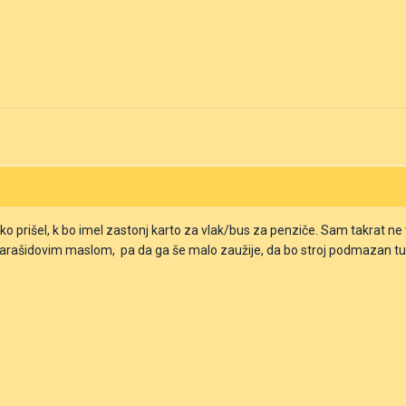
hko prišel, k bo imel zastonj karto za vlak/bus za penziče. Sam takrat ne 
arašidovim maslom, pa da ga še malo zaužije, da bo stroj podmazan tudi v