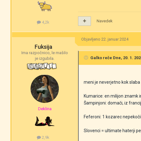
Navedek
4,2k
Objavljeno
22. januar 2024
Fuksija
Ima razpočnico, le mašilo
Galko
reče Dne, 20. 1. 202
je izgubila.
meni je neverjetno kok slaba
Kumarice: en milijon znamk in 
Šampinjoni: domači, iz francije
Deklina
Feferoni: 1 kozarec nepekoči
Slovenci = ultimate haterji 
2,9k