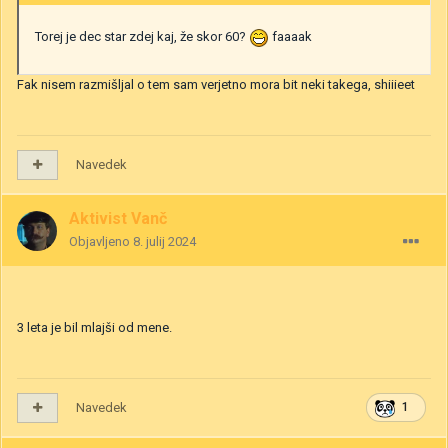
Torej je dec star zdej kaj, že skor 60?
faaaak
Fak nisem razmišljal o tem sam verjetno mora bit neki takega, shiiieet
Navedek
Aktivist Vanč
Objavljeno
8. julij 2024
3 leta je bil mlajši od mene.
Navedek
1