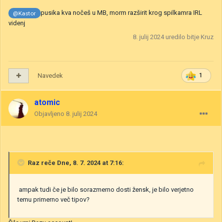
pusika kva nočeš u MB, morm razširit krog spilkamra IRL
@Kastor
videnj
8. julij 2024
uredilo bitje Kruz
Navedek
1
atomic
Objavljeno
8. julij 2024
Raz
reče Dne, 8. 7. 2024 at 7:16:
ampak tudi če je bilo sorazmerno dosti žensk, je bilo verjetno
temu primerno več tipov?