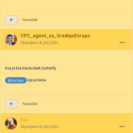
Navedek
CPC_agent_za_SrednjoEvropo
Objavljeno
8. julij 2024
Kva je bla black/dark butterfly
kje je tema
@DaCapo
Navedek
Raz
Objavljeno
8. julij 2024