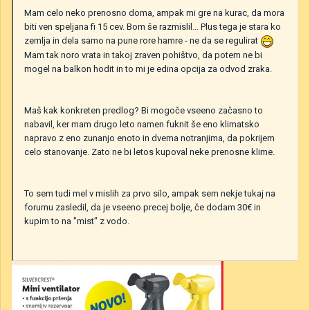
Mam celo neko prenosno doma, ampak mi gre na kurac, da mora
biti ven speljana fi 15 cev. Bom še razmislil... Plus tega je stara ko
zemlja in dela samo na pune rore hamre - ne da se regulirat
Mam tak noro vrata in takoj zraven pohištvo, da potem ne bi
mogel na balkon hodit in to mi je edina opcija za odvod zraka.
Maš kak konkreten predlog? Bi mogoče vseeno začasno to
nabavil, ker mam drugo leto namen fuknit še eno klimatsko
napravo z eno zunanjo enoto in dvema notranjima, da pokrijem
celo stanovanje. Zato ne bi letos kupoval neke prenosne klime.
To sem tudi mel v mislih za prvo silo, ampak sem nekje tukaj na
forumu zasledil, da je vseeno precej bolje, če dodam 30€ in
kupim to na "mist" z vodo.