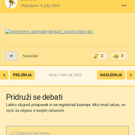
Objavljeno
9. julij 2024
Navedek
2
3
PREJŠNJA
Stran 1490 od 2302
NASLEDNJA
Pridruži se debati
Lahko objaviš prispevek in se registriraš kasneje. Ako imaš račun,
se
vpiši
za objavo s svojim računom.
Odgovori na temo...