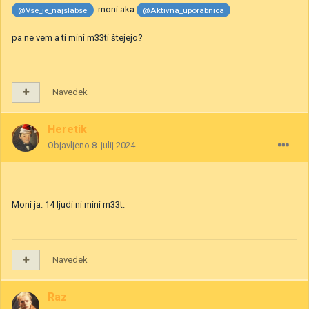
moni aka
@Vse_je_najslabse
@Aktivna_uporabnica
pa ne vem a ti mini m33ti štejejo?
Navedek
Heretik
Objavljeno
8. julij 2024
Moni ja. 14 ljudi ni mini m33t.
Navedek
Raz