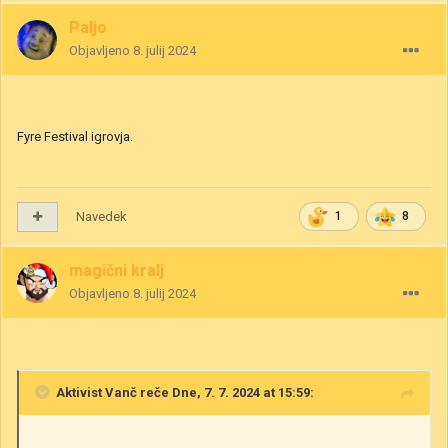
Paljo
Objavljeno
8. julij 2024
Fyre Festival igrovja.
Navedek
1
8
magični kralj
Objavljeno
8. julij 2024
Aktivist Vanč
reče Dne, 7. 7. 2024 at 15:59: