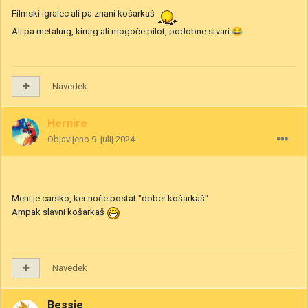
Filmski igralec ali pa znani košarkaš
Ali pa metalurg, kirurg ali mogoče pilot, podobne stvari
😂
Navedek
Hernire
Objavljeno
9. julij 2024
Meni je carsko, ker noče postat "dober košarkaš"
Ampak slavni košarkaš
Navedek
Bessie