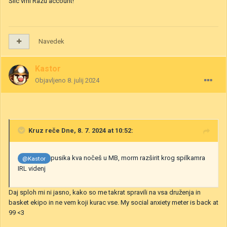
Šilc vrni Razu account!
Navedek
Kastor
Objavljeno
8. julij 2024
Kruz
reče Dne, 8. 7. 2024 at 10:52:
pusika kva nočeš u MB, morm razširit krog spilkamra
@Kastor
IRL videnj
Daj sploh mi ni jasno, kako so me takrat spravili na vsa druženja in
basket ekipo in ne vem koji kurac vse. My social anxiety meter is back at
99 <3