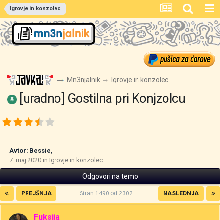
Igrovje in konzolec
Mn3njalnik
Igrovje in konzolec
[uradno] Gostilna pri Konjzolcu
Avtor:
Bessie
,
7. maj 2020
in
Igrovje in konzolec
Odgovori na temo
PREJŠNJA
Stran 1490 od 2302
NASLEDNJA
Fuksija