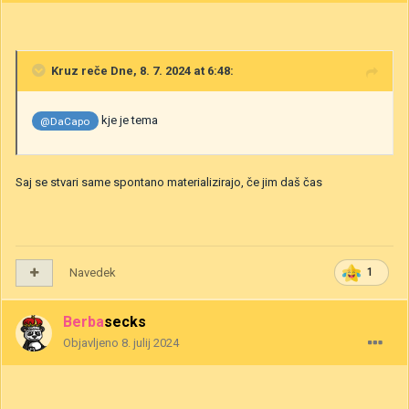
Kruz
reče Dne, 8. 7. 2024 at 6:48:
kje je tema
@DaCapo
Saj se stvari same spontano materializirajo, če jim daš čas
Navedek
1
Berbasecks
Objavljeno
8. julij 2024