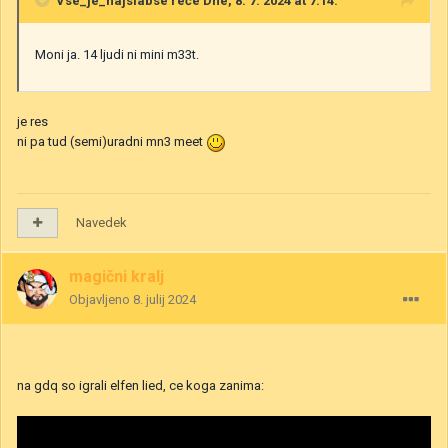
Vse_je_najslabse
reče Dne, 8. 7. 2024 at 7:14:
Moni ja. 14 ljudi ni mini m33t.
je res
ni pa tud (semi)uradni mn3 meet
Navedek
magični kralj
Objavljeno
8. julij 2024
na gdq so igrali elfen lied, ce koga zanima: