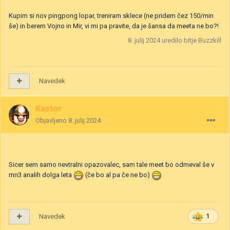
Kupim si nov pingpong lopar, treniram sklece (ne pridem čez 150/min
še) in berem Vojno in Mir, vi mi pa pravite, da je šansa da meeta ne bo?!
8. julij 2024
uredilo bitje Buzzkill
Navedek
Kastor
Objavljeno
8. julij 2024
Sicer sem samo nevtralni opazovalec, sam tale meet bo odmeval še v
mn3 analih dolga leta
(če bo al pa če ne bo)
Navedek
1