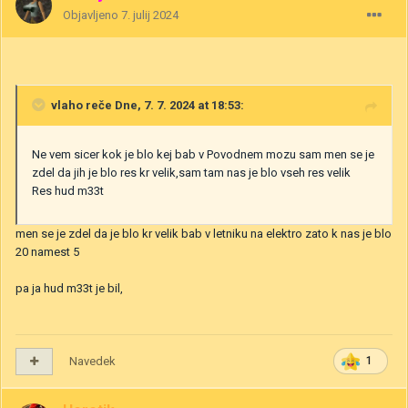
Objavljeno
7. julij 2024
vlaho
reče Dne, 7. 7. 2024 at 18:53:
Ne vem sicer kok je blo kej bab v Povodnem mozu sam men se je
zdel da jih je blo res kr velik,sam tam nas je blo vseh res velik
Res hud m33t
men se je zdel da je blo kr velik bab v letniku na elektro zato k nas je blo
20 namest 5
pa ja hud m33t je bil,
Navedek
1