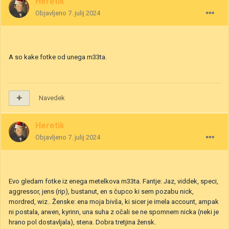
Heretik
Objavljeno
7. julij 2024
A so kake fotke od unega m33ta.
Navedek
Heretik
Objavljeno
7. julij 2024
Evo gledam fotke iz enega metelkova m33ta. Fantje: Jaz, viddek, speci,
aggressor, jens (rip), bustanut, en s čupco ki sem pozabu nick,
mordred, wiz.. Ženske: ena moja bivša, ki sicer je imela account, ampak
ni postala, arwen, kyrinn, una suha z očali se ne spomnem nicka (neki je
hrano pol dostavljala), stena. Dobra tretjina žensk.