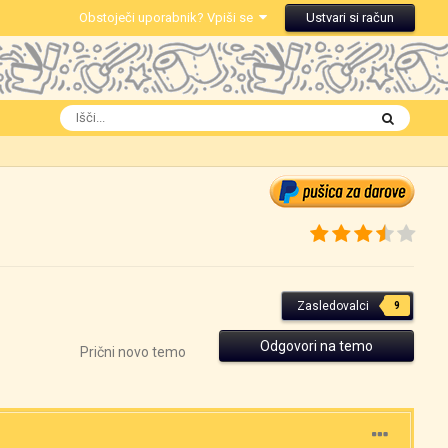
Obstoječi uporabnik? Vpiši se
Ustvari si račun
Zasledovalci
9
Odgovori na temo
Prični novo temo