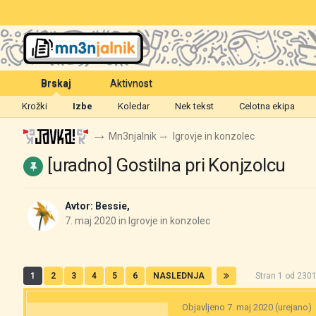
Brskaj
Aktivnost
Krožki
Izbe
Koledar
Nek tekst
Celotna ekipa
Mn3njalnik
Igrovje in konzolec
[uradno] Gostilna pri Konjzolcu
Avtor:
Bessie
,
7. maj 2020
in
Igrovje in konzolec
1
2
3
4
5
6
NASLEDNJA
Stran 1 od 23
Objavljeno
7. maj 2020
(urejano)