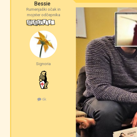
Bessie
Rumenjaški očak in
mojster odčepnika
Signoria
6k