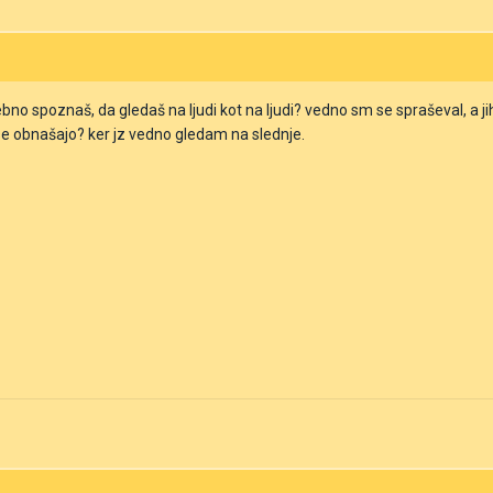
bno spoznaš, da gledaš na ljudi kot na ljudi? vedno sm se spraševal, a j
 se obnašajo? ker jz vedno gledam na slednje.