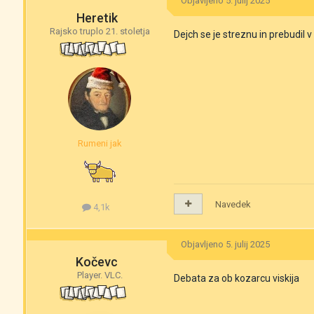
Objavljeno
5. julij 2025
Heretik
Rajsko truplo 21. stoletja
Dejch se je streznu in prebudil v 
Rumeni jak
Navedek
4,1k
Objavljeno
5. julij 2025
Kočevc
Player. VLC.
Debata za ob kozarcu viskija