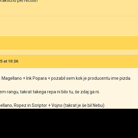
prakticno perfection
5 at 10:24:
on. Magellano + Ink Popara + pozabil sem kok je producentu ime pizda.
m rangu, takrat takega repa ni bilo tu, še zdaj ga ni.
llano, Ropez in Scriptor + Vojno (takrat je še bil Nebu)