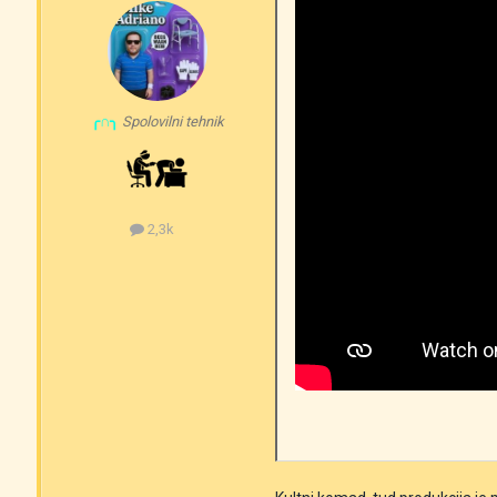
╭∩╮
Spolovilni tehnik
2,3k