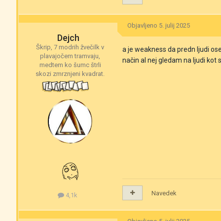
Objavljeno
5. julij 2025
Dejch
Škrip, 7 modrih žvečilk v
a je weakness da predn ljudi ose
plavajočem tramvaju,
način al nej gledam na ljudi kot
medtem ko šumc štrli
skozi zmrznjeni kvadrat.
Navedek
4,1k