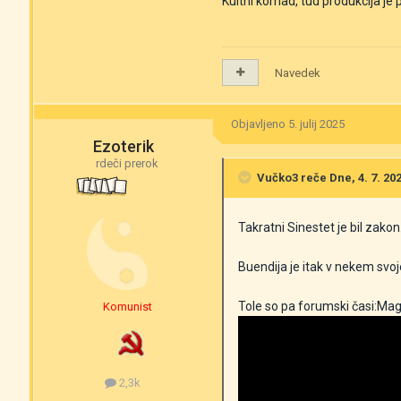
Kultni komad, tud produkcija je 
Navedek
Objavljeno
5. julij 2025
Ezoterik
rdeči prerok
Vučko3
reče Dne, 4. 7. 202
Takratni Sinestet je bil zak
Buendija je itak v nekem svoje
Tole so pa forumski časi:Mage
Komunist
2,3k