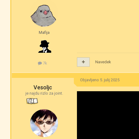
Mafija
Navedek
7k
Objavljeno
5. julij 2025
Vesoljc
je najdu rizlo za joint.