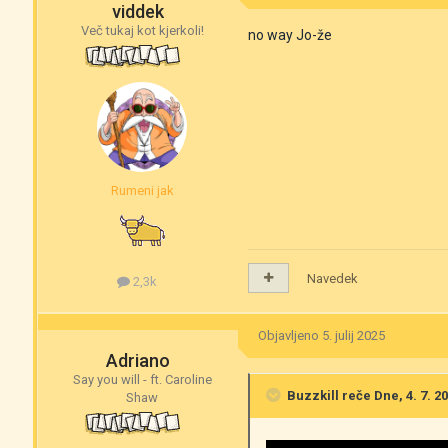
viddek
Več tukaj kot kjerkoli!
no way
Jo-že
Rumeni jak
Navedek
2,3k
Objavljeno
5. julij 2025
Adriano
Say you will - ft. Caroline
Buzzkill
reče Dne, 4. 7. 20
Shaw