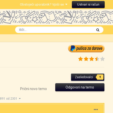
Obstoječi uporabnik? Vpiši se
Ustvari si račun
Zasledovalci
9
Odgovori na temo
Prični novo temo
1891 od 2301