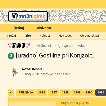
Brskaj
Aktivnost
Krožki
Izbe
Koledar
Nek tekst
Celotna ekipa
Mn3njalnik
Igrovje in konzolec
[uradno] Gostilna pri Konjzolcu
Avtor:
Bessie
,
7. maj 2020
in
Igrovje in konzolec
PREJŠNJA
1886
1887
1888
1889
1890
1891
Objavljeno
4. julij 2025