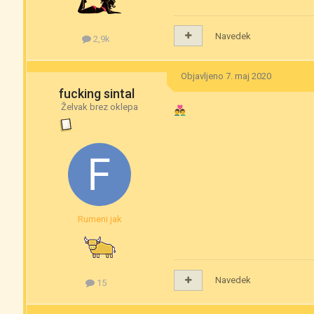
Navedek
2,9k
Objavljeno
7. maj 2020
fucking sintal
Želvak brez oklepa
👨‍❤️‍👨
Rumeni jak
Navedek
15