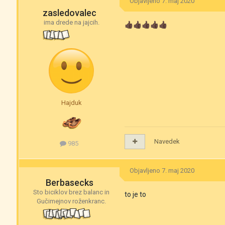
Objavljeno
7. maj 2020
zasledovalec
ima drede na jajcih.
👍🏿
👍🏿
👍🏿
👍🏿
👍🏿
Hajduk
Navedek
985
Objavljeno
7. maj 2020
Berbasecks
Sto biciklov brez balanc in
to je to
Gučimejnov roženkranc.