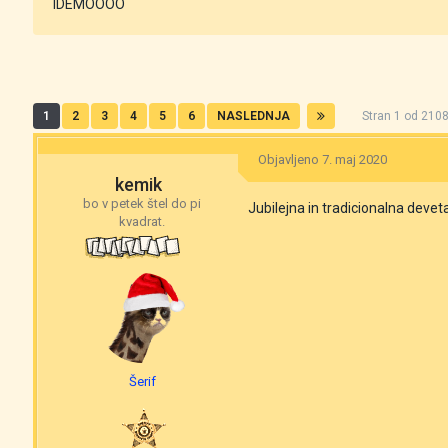
IDEMOOOO
1
2
3
4
5
6
NASLEDNJA
Stran 1 od 21
Objavljeno
7. maj 2020
kemik
bo v petek štel do pi
Jubilejna in tradicionalna deve
kvadrat.
Šerif