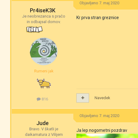
Objavljeno
7. maj 2020
Pr4iseK3K
Je neobrezanca s pračo
Kr prva stran greznice
in odbajsal domov.
Rumeni jak
Navedek
816
Objavljeno
7. maj 2020
Jude
Bravo. V škatli je
Ja lep nogometni pozdrav
daikamatura z Vilijem