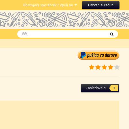
Obstoječi uporabnik? Vpiši se
Ustvari si račun
Zasledovalci
6