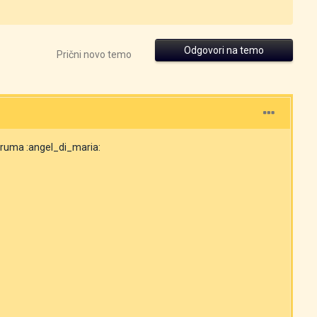
Odgovori na temo
Prični novo temo
foruma :angel_di_maria: