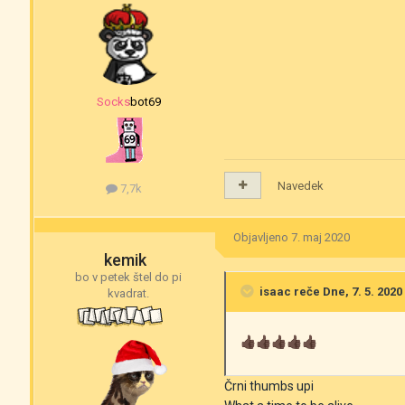
‎‎Socksbot69
Navedek
7,7k
Objavljeno
7. maj 2020
kemik
bo v petek štel do pi
isaac
reče Dne, 7. 5. 2020 
kvadrat.
👍🏿
👍🏿
👍🏿
👍🏿
👍🏿
Črni thumbs upi