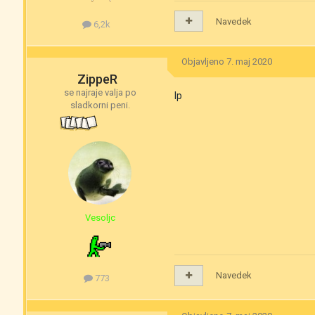
Navedek
6,2k
Objavljeno
7. maj 2020
ZippeR
se najraje valja po
lp
sladkorni peni.
Vesoljc
Navedek
773