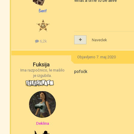
What a time to be alive
Šerif
Navedek
6,2k
Objavljeno
7. maj 2020
Fuksija
Ima razpočnico, le mašilo
pofočk
je izgubila.
Deklina