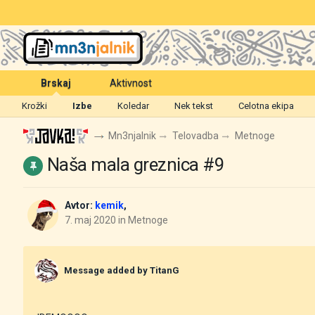
Brskaj
Aktivnost
Krožki
Izbe
Koledar
Nek tekst
Celotna ekipa
Mn3njalnik
Telovadba
Metnoge
Naša mala greznica #9
Avtor:
kemik
,
7. maj 2020
in
Metnoge
Message added by TitanG