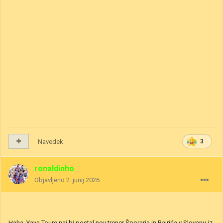
Navedek
3
ronaldinho
Objavljeno
2. junij 2026
Haha, Yaya Toure naj bi postal nov trener Šporarja in Bajrića v Slovanu iz