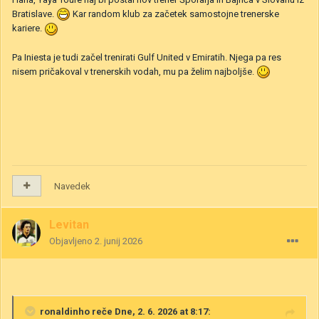
Bratislave.
Kar random klub za začetek samostojne trenerske
kariere.
Pa Iniesta je tudi začel trenirati Gulf United v Emiratih. Njega pa res
nisem pričakoval v trenerskih vodah, mu pa želim najboljše.
Navedek
Levitan
Objavljeno
2. junij 2026
ronaldinho
reče Dne, 2. 6. 2026 at 8:17: