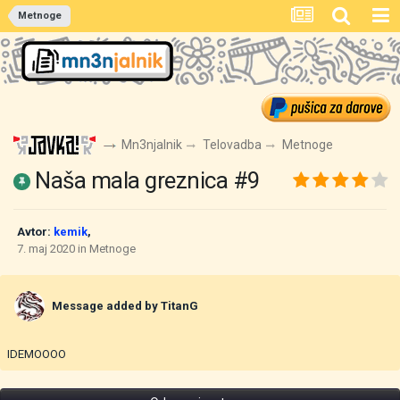
Metnoge
Mn3njalnik
Telovadba
Metnoge
Naša mala greznica #9
Avtor:
kemik
,
7. maj 2020
in
Metnoge
Message added by TitanG
IDEMOOOO