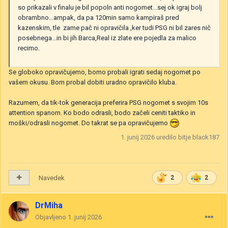
so prikazali v finalu je bil popoln anti nogomet...sej ok igraj bolj
obrambno...ampak, da pa 120min samo kampiraš pred
kazenskim, tle zame pač ni opravičila ,ker tudi PSG ni bil zares nič
posebnega...in bi jih Barca,Real iz zlate ere pojedla za malico
recimo.
Se globoko opravičujemo, bomo probali igrati sedaj nogomet po
vašem okusu. Bom probal dobiti uradno opravičilo kluba.
Razumem, da tik-tok generacija preferira PSG nogomet s svojim 10s
attention spanom. Ko bodo odrasli, bodo začeli ceniti taktiko in
moški/odrasli nogomet. Do takrat se pa opravičujemo
1. junij 2026
uredilo bitje black187
Navedek
2
2
DrMiha
Objavljeno
1. junij 2026