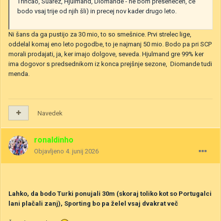
Trincao, Suarez, Hjulmand, Diomande - ne bom presenečen, če
bodo vsaj trije od njih šli) in precej nov kader drugo leto.
Ni šans da ga pustijo za 30 mio, to so smešnice. Prvi strelec lige,
oddelal komaj eno leto pogodbe, to je najmanj 50 mio. Bodo pa pri SCP
morali prodajati, ja, ker imajo dolgove, seveda. Hjulmand gre 99% ker
ima dogovor s predsednikom iz konca prejšnje sezone, Diomande tudi
menda.
Navedek
ronaldinho
Objavljeno
4. junij 2026
Lahko, da bodo Turki ponujali 30m (skoraj toliko kot so Portugalci
lani plačali zanj), Sporting bo pa želel vsaj dvakrat več