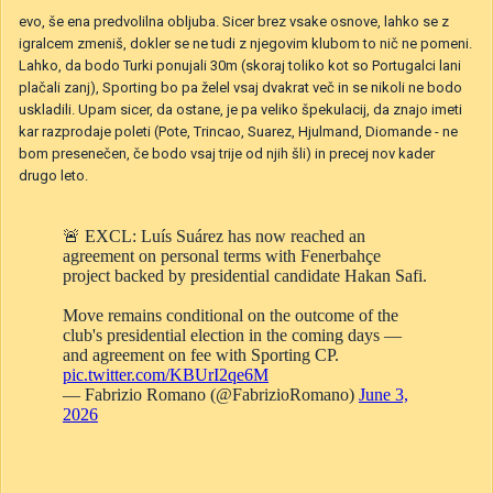
evo, še ena predvolilna obljuba. Sicer brez vsake osnove, lahko se z
igralcem zmeniš, dokler se ne tudi z njegovim klubom to nič ne pomeni.
Lahko, da bodo Turki ponujali 30m (skoraj toliko kot so Portugalci lani
plačali zanj), Sporting bo pa želel vsaj dvakrat več in se nikoli ne bodo
uskladili. Upam sicer, da ostane, je pa veliko špekulacij, da znajo imeti
kar razprodaje poleti (Pote, Trincao, Suarez, Hjulmand, Diomande - ne
bom presenečen, če bodo vsaj trije od njih šli) in precej nov kader
drugo leto.