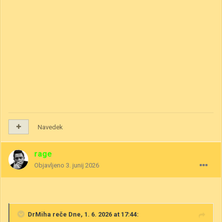
Navedek
rage
Objavljeno
3. junij 2026
DrMiha
reče Dne, 1. 6. 2026 at 17:44: