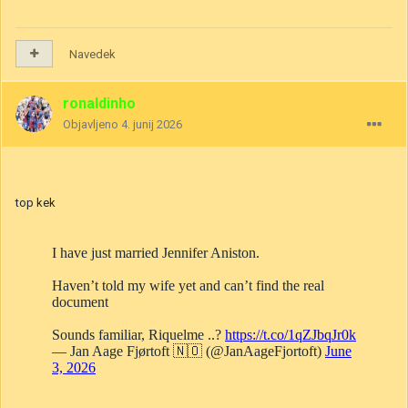
Navedek
ronaldinho
Objavljeno
4. junij 2026
top kek