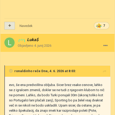
Navedek
7
╭∩╮
Luka$
Objavljeno
4. junij 2026
ronaldinho
reče Dne, 4. 6. 2026 at 8:03:
evo, še ena predvolilna obljuba. Sicer brez vsake osnove, lahko
se z igralcem zmeniš, dokler se ne tudi z njegovim klubom to nič
ne pomeni. Lahko, da bodo Turki ponujali 30m (skoraj toliko kot
so Portugalci lani plačali zanj), Sporting bo pa želel vsaj dvakrat
več in se nikoli ne bodo uskladili. Upam sicer, da ostane, je pa
veliko špekulacij, da znajo imeti kar razprodaje poleti (Pote,