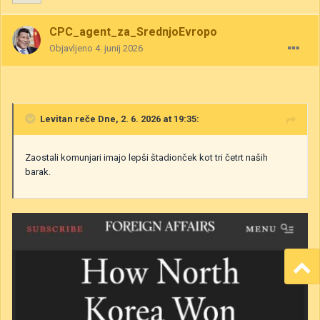
CPC_agent_za_SrednjoEvropo
Objavljeno
4. junij 2026
Levitan
reče Dne, 2. 6. 2026 at 19:35:
Zaostali komunjari imajo lepši štadionček kot tri četrt naših
barak.