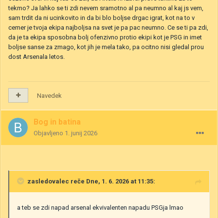
tekmo? Ja lahko se ti zdi nevem sramotno al pa neumno al kaj js vem,
sam trdit da ni ucinkovito in da bi blo boljse drgac igrat, kot na to v
cemer je tvoja ekipa najboljsa na svet je pa pac neumno. Ce se ti pa zdi,
da je ta ekipa sposobna bolj ofenzivno protio ekipi kot je PSG in imet
boljse sanse za zmago, kot jih je mela tako, pa ocitno nisi gledal prou
dost Arsenala letos.
Navedek
Bog in batina
Objavljeno
1. junij 2026
zasledovalec
reče Dne, 1. 6. 2026 at 11:35:
a teb se zdi napad arsenal ekvivalenten napadu PSGja lmao