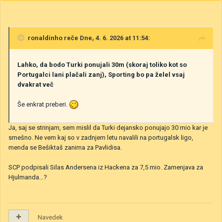
ronaldinho
reče Dne, 4. 6. 2026 at 11:54:
Lahko, da bodo Turki ponujali 30m (skoraj toliko kot so
Portugalci lani plačali zanj), Sporting bo pa želel vsaj
dvakrat več
Še enkrat preberi.
Ja, saj se strinjam, sem mislil da Turki dejansko ponujajo 30 mio kar je
smešno. Ne vem kaj so v zadnjem letu navalili na portugalsk ligo,
menda se Bešiktaš zanima za Pavlidisa.
SCP podpisali Silas Andersena iz Hackena za 7,5 mio. Zamenjava za
Hjulmanda...?
Navedek