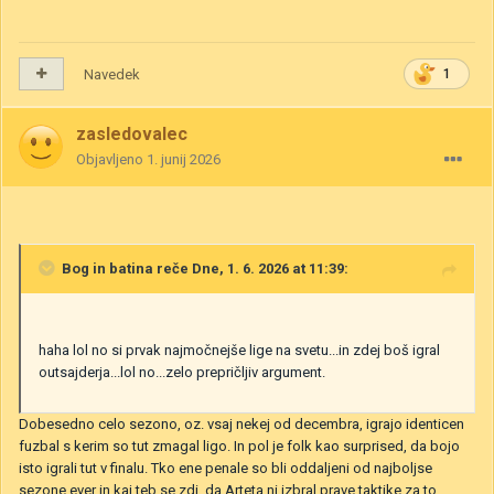
Navedek
1
zasledovalec
Objavljeno
1. junij 2026
Bog in batina
reče Dne, 1. 6. 2026 at 11:39:
haha lol no si prvak najmočnejše lige na svetu...in zdej boš igral
outsajderja...lol no...zelo prepričljiv argument.
Dobesedno celo sezono, oz. vsaj nekej od decembra, igrajo identicen
fuzbal s kerim so tut zmagal ligo. In pol je folk kao surprised, da bojo
isto igrali tut v finalu. Tko ene penale so bli oddaljeni od najboljse
sezone ever in kaj teb se zdi, da Arteta ni izbral prave taktike za to