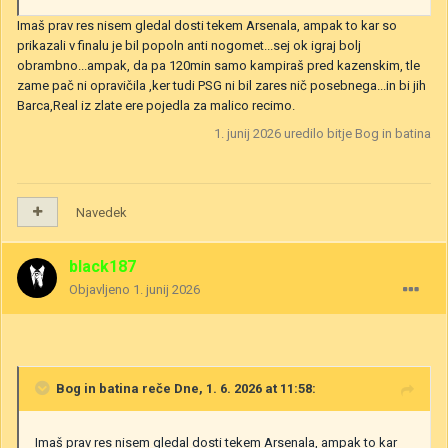
Imaš prav res nisem gledal dosti tekem Arsenala, ampak to kar so
prikazali v finalu je bil popoln anti nogomet...sej ok igraj bolj
obrambno...ampak, da pa 120min samo kampiraš pred kazenskim, tle
zame pač ni opravičila ,ker tudi PSG ni bil zares nič posebnega...in bi jih
Barca,Real iz zlate ere pojedla za malico recimo.
1. junij 2026
uredilo bitje Bog in batina
Navedek
black187
Objavljeno
1. junij 2026
Bog in batina
reče Dne, 1. 6. 2026 at 11:58:
Imaš prav res nisem gledal dosti tekem Arsenala, ampak to kar