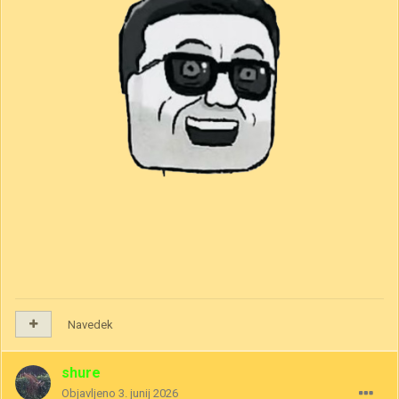
Navedek
shure
Objavljeno
3. junij 2026