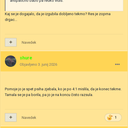
antipatično babo pa redko vidiš.
Kaj se je dogajalo, da je izgubila dobljeno tekmo? Res je zoprna
drgac...
Navedek
shure
Objavljeno
3. junij 2026
Pomoje jo je spet psiha zjebala, ko je po 4:1 mislila, da je konec tekme.
Tamala se je pa borila, pa jo je na koncu čisto razsula.
Navedek
1