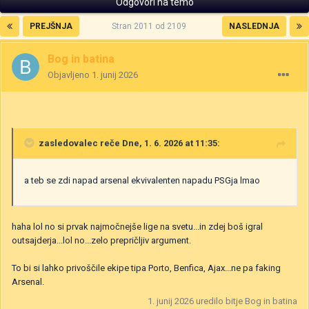
Odgovori na temo
PREJŠNJA
Stran 2011 od 2109
NASLEDNJA
Bog in batina
Objavljeno
1. junij 2026
zasledovalec
reče Dne, 1. 6. 2026 at 11:35:
a teb se zdi napad arsenal ekvivalenten napadu PSGja lmao
haha lol no si prvak najmočnejše lige na svetu...in zdej boš igral
outsajderja...lol no...zelo prepričljiv argument.
To bi si lahko privoščile ekipe tipa Porto, Benfica, Ajax...ne pa faking
Arsenal.
1. junij 2026
uredilo bitje Bog in batina