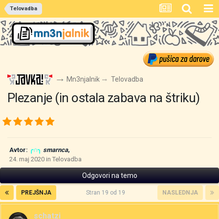
Telovadba
Mn3njalnik
Telovadba
Plezanje (in ostala zabava na štriku)
Avtor:
╭∩╮
smarnca
,
24. maj 2020
in
Telovadba
Odgovori na temo
PREJŠNJA
Stran 19 od 19
NASLEDNJA
schatzi