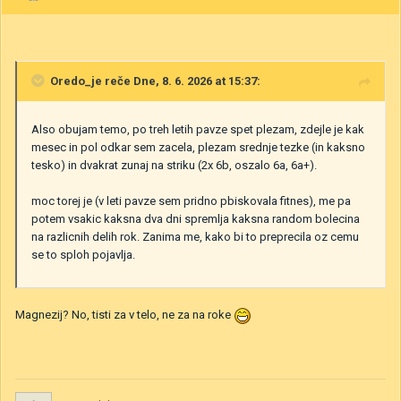
Oredo_je
reče Dne, 8. 6. 2026 at 15:37:
Also obujam temo, po treh letih pavze spet plezam, zdejle je kak
mesec in pol odkar sem zacela, plezam srednje tezke (in kaksno
tesko) in dvakrat zunaj na striku (2x 6b, oszalo 6a, 6a+).
moc torej je (v leti pavze sem pridno pbiskovala fitnes), me pa
potem vsakic kaksna dva dni spremlja kaksna random bolecina
na razlicnih delih rok. Zanima me, kako bi to preprecila oz cemu
se to sploh pojavlja.
Magnezij? No, tisti za v telo, ne za na roke