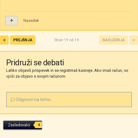
Navedek
PREJŠNJA
Stran 19 od 19
NASLEDNJA
Pridruži se debati
Lahko objaviš prispevek in se registriraš kasneje. Ako imaš račun,
se
vpiši
za objavo s svojim računom.
Odgovori na temo...
Zasledovalci
4