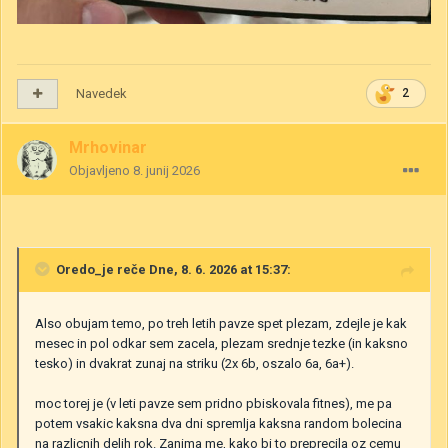
Navedek
2
Mrhovinar
Objavljeno
8. junij 2026
Oredo_je
reče Dne, 8. 6. 2026 at 15:37:
Also obujam temo, po treh letih pavze spet plezam, zdejle je kak
mesec in pol odkar sem zacela, plezam srednje tezke (in kaksno
tesko) in dvakrat zunaj na striku (2x 6b, oszalo 6a, 6a+).
moc torej je (v leti pavze sem pridno pbiskovala fitnes), me pa
potem vsakic kaksna dva dni spremlja kaksna random bolecina
na razlicnih delih rok. Zanima me, kako bi to preprecila oz cemu