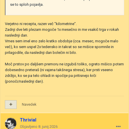
se to sploh pojavlja.
Verjetno ni recepta, razen več "kilometrine".
Zadnji dve leti plezam mogoče 1x mesečno in me vsakič trga v rokah
naslednji dan.
Vmes sem imel eno zelo kratko obdobje (cca. mesec, mogoče malo
več), ko sem uspel 2x tedensko in takrat so se mišice spomnile in
prilagodile, da naslednji dan bolečin ni bilo.
Moč prstov po daljšem premoru ne izgubiš toliko, ogreto mišico potem
dobesedno preteraš (ni vajena takšnega stresa), ker prsti vseeno
zdržijo, ko se pa telo ohladi in spočije pa pritisnejo krči
(ponoči/naslednji dan).
Navedek
Thrivial
Objavljeno
8. junij 2026