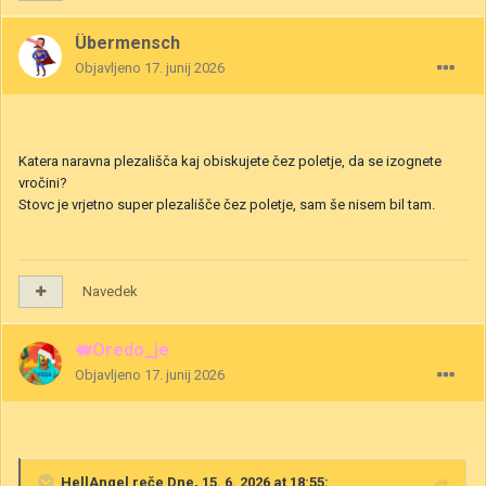
Übermensch
Objavljeno
17. junij 2026
Katera naravna plezališča kaj obiskujete čez poletje, da se izognete
vročini?
Stovc je vrjetno super plezališče čez poletje, sam še nisem bil tam.
Navedek
🐖Oredo_je
Objavljeno
17. junij 2026
HellAngel
reče Dne, 15. 6. 2026 at 18:55: