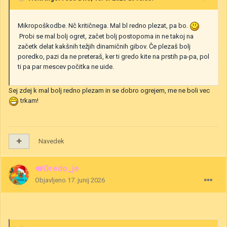
Mikropoškodbe. Nč kritičnega. Mal bl redno plezat, pa bo.
Probi se mal bolj ogret, začet bolj postopoma in ne takoj na
začetk delat kakšnih težjih dinamičnih gibov. Če plezaš bolj
poredko, pazi da ne preteraš, ker ti gredo kite na prstih pa-pa, pol
ti pa par mescev počitka ne uide.
Sej zdej k mal bolj redno plezam in se dobro ogrejem, me ne boli vec
trkam!
Navedek
🐖Oredo_je
Objavljeno
17. junij 2026