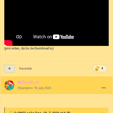
(prvi video, da bo še thumbnail tu)
Navedek
4
🐖Oredo_je
Objavljeno
18. julij 2026
S<3NEC
reče Dne, 18. 7. 2026 at 6:25: