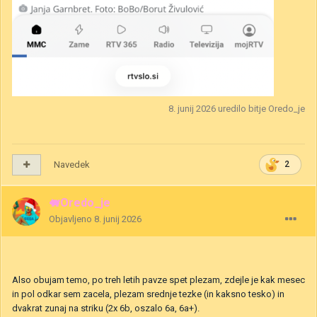
8. junij 2026
uredilo bitje Oredo_je
Navedek
2
🐖Oredo_je
Objavljeno
8. junij 2026
Also obujam temo, po treh letih pavze spet plezam, zdejle je kak mesec
in pol odkar sem zacela, plezam srednje tezke (in kaksno tesko) in
dvakrat zunaj na striku (2x 6b, oszalo 6a, 6a+).