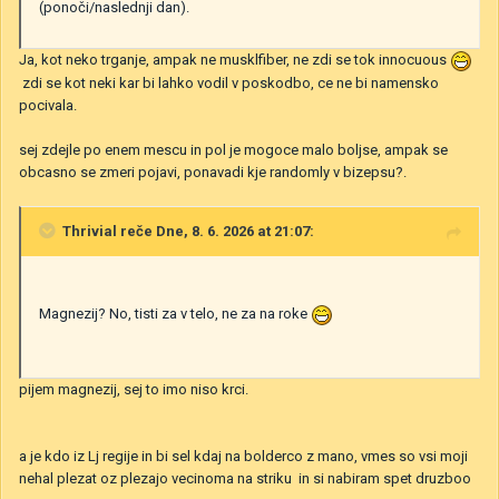
(ponoči/naslednji dan).
Ja, kot neko trganje, ampak ne musklfiber, ne zdi se tok innocuous
zdi se kot neki kar bi lahko vodil v poskodbo, ce ne bi namensko
pocivala.
sej zdejle po enem mescu in pol je mogoce malo boljse, ampak se
obcasno se zmeri pojavi, ponavadi kje randomly v bizepsu?.
Thrivial
reče Dne, 8. 6. 2026 at 21:07:
Magnezij? No, tisti za v telo, ne za na roke
pijem magnezij, sej to imo niso krci.
a je kdo iz Lj regije in bi sel kdaj na bolderco z mano, vmes so vsi moji
nehal plezat oz plezajo vecinoma na striku in si nabiram spet druzboo