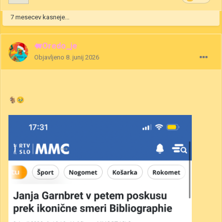
7 mesecev kasneje...
🐖Oredo_je
Objavljeno
8. junij 2026
🐐
🥹