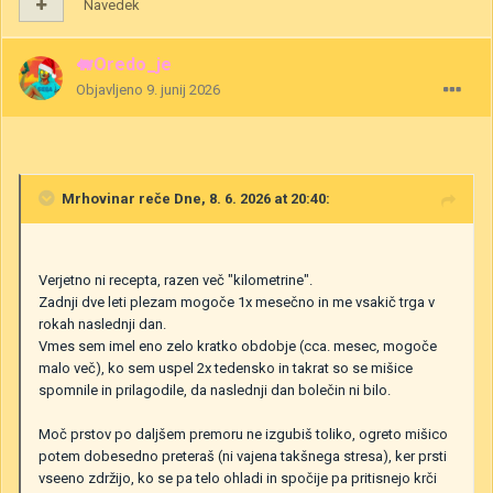
Navedek
🐖Oredo_je
Objavljeno
9. junij 2026
Mrhovinar
reče Dne, 8. 6. 2026 at 20:40:
Verjetno ni recepta, razen več "kilometrine".
Zadnji dve leti plezam mogoče 1x mesečno in me vsakič trga v
rokah naslednji dan.
Vmes sem imel eno zelo kratko obdobje (cca. mesec, mogoče
malo več), ko sem uspel 2x tedensko in takrat so se mišice
spomnile in prilagodile, da naslednji dan bolečin ni bilo.
Moč prstov po daljšem premoru ne izgubiš toliko, ogreto mišico
potem dobesedno preteraš (ni vajena takšnega stresa), ker prsti
vseeno zdržijo, ko se pa telo ohladi in spočije pa pritisnejo krči