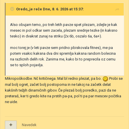
Oredo_je
reče Dne, 8. 6. 2026 at 15:37:
Also obujam temo, po treh letih pavze spet plezam, zdejle je kak
mesec in pol odkar sem zacela, plezam srednje tezke (in kaksno
tesko) in dvakrat zunaj na striku (2x 6b, oszalo 6a, 6a+).
moc torej je (v leti pavze sem pridno pbiskovala fitnes), me pa
potem vsakic kaksna dva dni spremlja kaksna random bolecina
na razlicnih delih rok. Zanima me, kako bi to preprecila oz cemu
se to sploh pojavlja.
Mikropoškodbe. Nč kritičnega. Mal bl redno plezat, pa bo.
Probi se
mal bolj ogret, začet bolj postopoma in ne takoj na začetk delat
kakšnih težjih dinamičnih gibov. Če plezaš bolj poredko, pazi da ne
preteraš, ker ti gredo kite na prstih pa-pa, pol ti pa par mescev počitka
ne uide.
Navedek