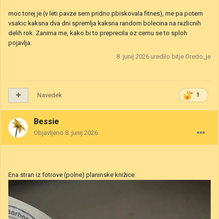
moc torej je (v leti pavze sem pridno pbiskovala fitnes), me pa potem
vsakic kaksna dva dni spremlja kaksna random bolecina na razlicnih
delih rok. Zanima me, kako bi to preprecila oz cemu se to sploh
pojavlja.
8. junij 2026
uredilo bitje Oredo_je
Navedek
1
Bessie
Objavljeno
8. junij 2026
Ena stran iz fotrove (polne) planinske knižice.