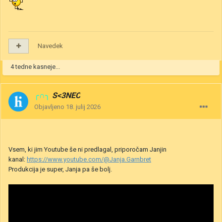
Navedek
4 tedne kasneje...
╭∩╮
S<3NEC
Objavljeno
18. julij 2026
Vsem, ki jim Youtube še ni predlagal, priporočam Janjin
kanal:
https://www.youtube.com/@Janja.Garnbret
Produkcija je super, Janja pa še bolj.