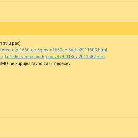
 stilu pac):
geforce-gtx-1660-oc-6g-gv-n1660oc-6gd-a2011603.html
ce-gtx-1660-ventus-xs-6g-oc-v379-013r-a2011582.html
a IMO, ne kupujes ravno za 6 mesecev