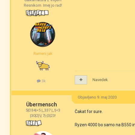
Resnikom. Imej jo rad!
Rumeni jak
Navedek
3k
Objavljeno
9. maj 2020
Übermensch
5|D34|<5 |_337 |_!|<3
Čakat for sure.
|30|2|\| 7|-|3|23!
Ryzen 4000 bo samo na B550 i