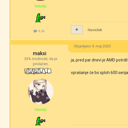
Vesoljc
Navedek
4,4k
Objavljeno
9. maj 2020
maksi
33% možnosti, da je
ja, pred par dnevi je AMD potrdi
privlačen.
vprašanje če bo sploh 600 serij
Vesoljc