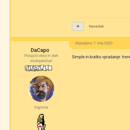
Navedek
Objavljeno
7. maj 2020
DaCapo
Potujoči vitez in zlati
Simple in kratko vprašanje: tre
mn3njalničar!
Signoria