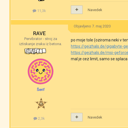
Navedek
11,3k
Objavljeno
7. maj 2020
RAVE
Pervibrator - stroj za
po moje tole (oziroma neki v tem
iztiskanje zraka iz betona.
https://geizhals.de/gigabyte-
https://geizhals.de/msi-gefor
mal je cez limit, samo se splac
Šerif
Navedek
2,3k