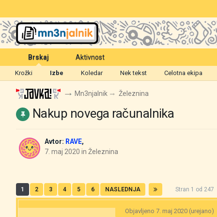
Brskaj
Aktivnost
Krožki
Izbe
Koledar
Nek tekst
Celotna ekipa
Mn3njalnik
Železnina
Nakup novega računalnika
Avtor:
RAVE
,
7. maj 2020
in
Železnina
1
2
3
4
5
6
NASLEDNJA
Stran 1 od 24
Objavljeno
7. maj 2020
(urejano)