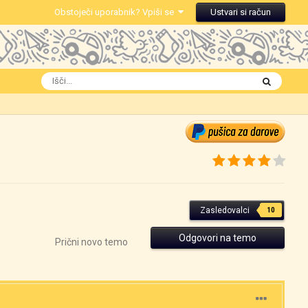
Obstoječi uporabnik? Vpiši se
Ustvari si račun
Zasledovalci
10
Odgovori na temo
Prični novo temo