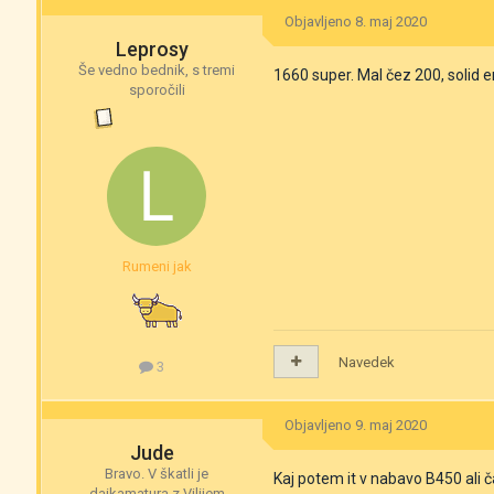
Objavljeno
8. maj 2020
Leprosy
Še vedno bednik, s tremi
1660 super. Mal čez 200, solid e
sporočili
Rumeni jak
Navedek
3
Objavljeno
9. maj 2020
Jude
Bravo. V škatli je
Kaj potem it v nabavo B450 ali
daikamatura z Vilijem