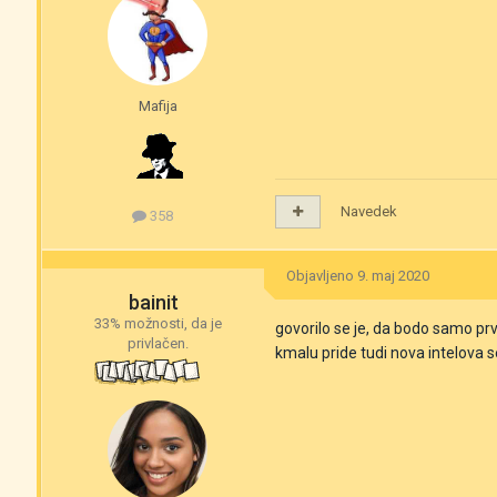
Mafija
Navedek
358
Objavljeno
9. maj 2020
bainit
33% možnosti, da je
govorilo se je, da bodo samo prv
privlačen.
kmalu pride tudi nova intelova s