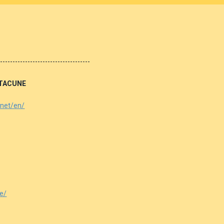
-------------------------------------
ŠTACUNE
.net/en/
de/