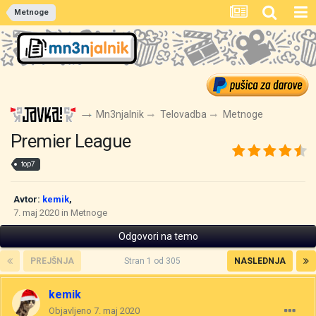
Metnoge
Mn3njalnik
Telovadba
Metnoge
Premier League
top7
Avtor:
kemik
,
7. maj 2020
in
Metnoge
Odgovori na temo
PREJŠNJA
Stran 1 od 305
NASLEDNJA
kemik
Objavljeno
7. maj 2020