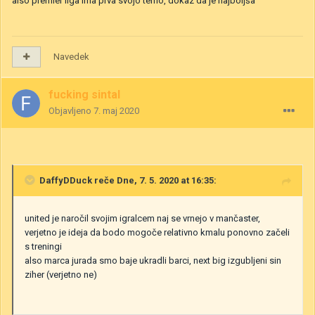
also premier liga ima prva svojo temo, dokaz da je najboljša
Navedek
fucking sintal
Objavljeno
7. maj 2020
DaffyDDuck
reče Dne, 7. 5. 2020 at 16:35:
united je naročil svojim igralcem naj se vrnejo v mančaster,
verjetno je ideja da bodo mogoče relativno kmalu ponovno začeli
s treningi
also marca jurada smo baje ukradli barci, next big izgubljeni sin
ziher (verjetno ne)