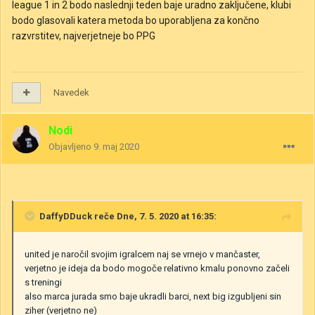
league 1 in 2 bodo naslednji teden baje uradno zaključene, klubi
bodo glasovali katera metoda bo uporabljena za končno
razvrstitev, najverjetneje bo PPG
Navedek
Nodi
Objavljeno
9. maj 2020
DaffyDDuck
reče Dne, 7. 5. 2020 at 16:35:
united je naročil svojim igralcem naj se vrnejo v mančaster,
verjetno je ideja da bodo mogoče relativno kmalu ponovno začeli
s treningi
also marca jurada smo baje ukradli barci, next big izgubljeni sin
ziher (verjetno ne)