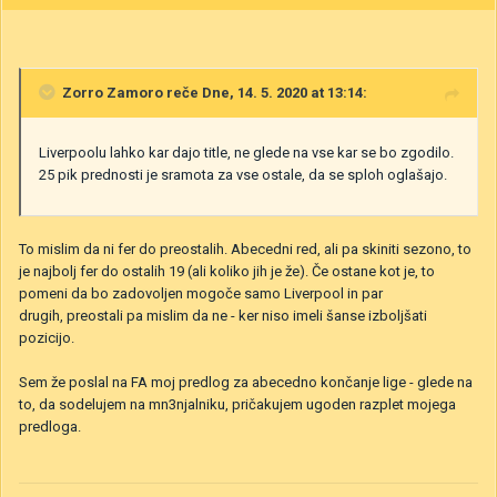
Zorro Zamoro
reče Dne, 14. 5. 2020 at 13:14:
Liverpoolu lahko kar dajo title, ne glede na vse kar se bo zgodilo.
25 pik prednosti je sramota za vse ostale, da se sploh oglašajo.
To mislim da ni fer do preostalih. Abecedni red, ali pa skiniti sezono, to
je najbolj fer do ostalih 19 (ali koliko jih je že). Če ostane kot je, to
pomeni da bo zadovoljen mogoče samo Liverpool in par
drugih, preostali pa mislim da ne - ker niso imeli šanse izboljšati
pozicijo.
Sem že poslal na FA moj predlog za abecedno končanje lige - glede na
to, da sodelujem na mn3njalniku, pričakujem ugoden razplet mojega
predloga.