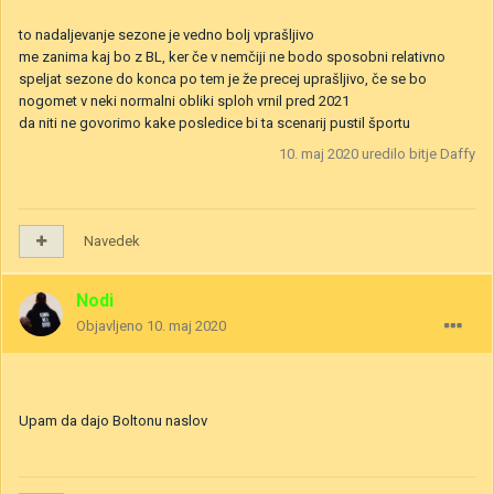
to nadaljevanje sezone je vedno bolj vprašljivo
me zanima kaj bo z BL, ker če v nemčiji ne bodo sposobni relativno
speljat sezone do konca po tem je že precej uprašljivo, če se bo
nogomet v neki normalni obliki sploh vrnil pred 2021
da niti ne govorimo kake posledice bi ta scenarij pustil športu
10. maj 2020
uredilo bitje Daffy
Navedek
Nodi
Objavljeno
10. maj 2020
Upam da dajo Boltonu naslov