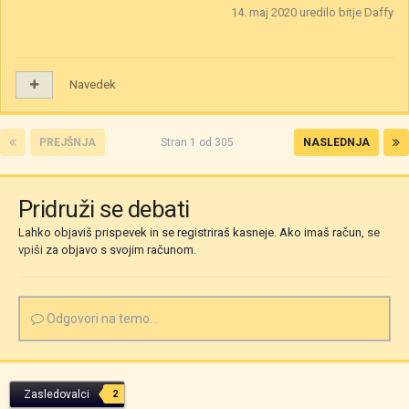
14. maj 2020
uredilo bitje Daffy
Navedek
PREJŠNJA
Stran 1 od 305
NASLEDNJA
Pridruži se debati
Lahko objaviš prispevek in se registriraš kasneje. Ako imaš račun,
se
vpiši
za objavo s svojim računom.
Odgovori na temo...
Zasledovalci
2