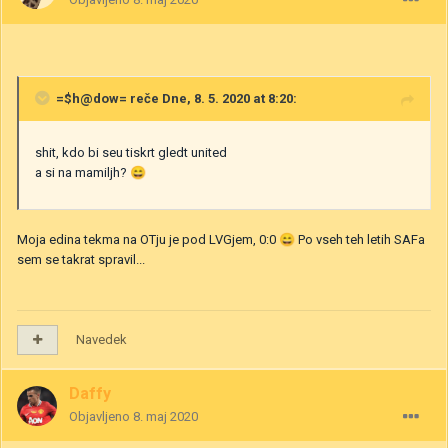
=$h@dow=
reče Dne, 8. 5. 2020 at 8:20:
shit, kdo bi seu tiskrt gledt united
a si na mamiljh?
😄
Moja edina tekma na OTju je pod LVGjem, 0:0
😄
Po vseh teh letih SAFa
sem se takrat spravil...
Navedek
Daffy
Objavljeno
8. maj 2020