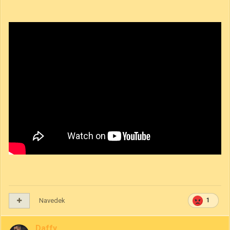
Navedek
1
Daffy