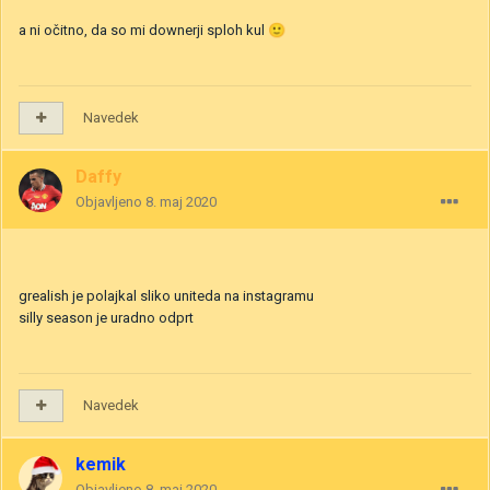
a ni očitno, da so mi downerji sploh kul
🙂
Navedek
Daffy
Objavljeno
8. maj 2020
grealish je polajkal sliko uniteda na instagramu
silly season je uradno odprt
Navedek
kemik
Objavljeno
8. maj 2020