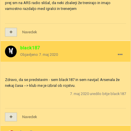
prej sm na ARS radio slišal, da neki zbalerji že trenirajo in imajo
varnostno razdaljo med igralci in trenerjem
Navedek
black187
Objavljeno
7. maj 2020
Zdravo, da se predstavim - sem black187 in sem navijač Arsenala že
nekaj časa --> klub me je izbral ob rojstvu.
7. maj 2020
uredilo bitje black187
Navedek