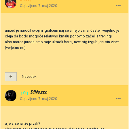
Objavljeno
7. maj 2020
united je naročil svojim igralcem naj se vrnejo v mančaster, verjetno je
ideja da bodo mogoče relativno kmalu ponovno začeli s treningi
also marca jurada smo baje ukradli barci, next big izgubljeni sin ziher
(verjetno ne)
Navedek
╭∩╮
DiNozzo
Objavljeno
7. maj 2020
a je arsenal že prvak?