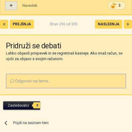
Navedek
2
PREJŠNJA
Stran 296 od 305
NASLEDNJA
Pridruži se debati
Lahko objaviš prispevek in se registriraš kasneje. Ako imaš račun,
se
vpiši
za objavo s svojim računom.
Odgovori na temo...
Zasledovalci
2
Pojdi na seznam tem