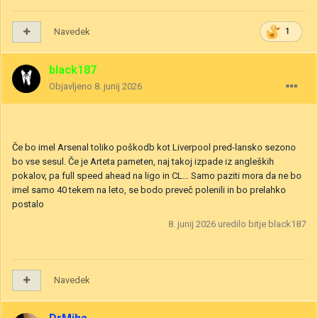
Navedek
1
black187
Objavljeno
8. junij 2026
Če bo imel Arsenal toliko poškodb kot Liverpool pred-lansko sezono
bo vse sesul. Če je Arteta pameten, naj takoj izpade iz angleških
pokalov, pa full speed ahead na ligo in CL… Samo paziti mora da ne bo
imel samo 40 tekem na leto, se bodo preveč polenili in bo prelahko
postalo
8. junij 2026
uredilo bitje black187
Navedek