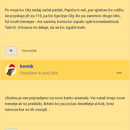
Po moje bo City sedaj začel padati, Pepiča ni več, par igralcev bo odšlo,
še popikajo jih za 115, pa bo bye-bye City. Bo pa zanimivo drugo leto,
ful novih trenerjev - me zanima, komu bo uspelo ujeti konsistentnost.
Tale Dr. Octopus mi deluje, da se bo zgubil malo.
Navedek
kemik
Objavljeno
8. junij 2026
Ubistvu je vse pripravljeno na novo kanto arsenala. Vsi ostali imajo nove
trenerje ali so prešibki, Arteto bo pa počas desetletje al kok, brez
nervoze ker so lih osvojili....