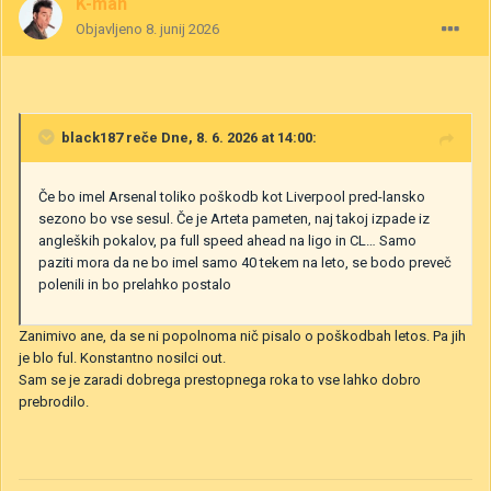
K-man
Objavljeno
8. junij 2026
black187
reče Dne, 8. 6. 2026 at 14:00:
Če bo imel Arsenal toliko poškodb kot Liverpool pred-lansko
sezono bo vse sesul. Če je Arteta pameten, naj takoj izpade iz
angleških pokalov, pa full speed ahead na ligo in CL… Samo
paziti mora da ne bo imel samo 40 tekem na leto, se bodo preveč
polenili in bo prelahko postalo
Zanimivo ane, da se ni popolnoma nič pisalo o poškodbah letos. Pa jih
je blo ful. Konstantno nosilci out.
Sam se je zaradi dobrega prestopnega roka to vse lahko dobro
prebrodilo.