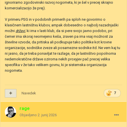
ignoriramo zgodovinski razvoj nogometa, ki je šel v precej skrajno
komercializacijo že prej).
V primeru PSG in v podobnih primerih pa sploh ne govorimo o
klasičnem lastništvu klubov, ampak dobesedno o najbolj nazadnjaški
možni
državi
, ki ima v lasti klub, da si pere svojo javno podobo, pri
čemer ima skoraj neomejeno keša, zraven pa ima vsaj možnost za
številne vzvode, da pritiska ali podkupuje tako politike kot krovne
organizacije, sodniške zveze ali posamezne sodnike itd. Ne vem kaj tu
ni jasno, da je treba ponavljat te razlage, da je lastništvo popolnoma
nedemokratične države oziroma nekih proxyjev pač precej velika
specifika v že tako velikem govnu, ki je sistemska organizacija
nogometa.
Navedek
7
rage
Objavljeno
2. junij 2026