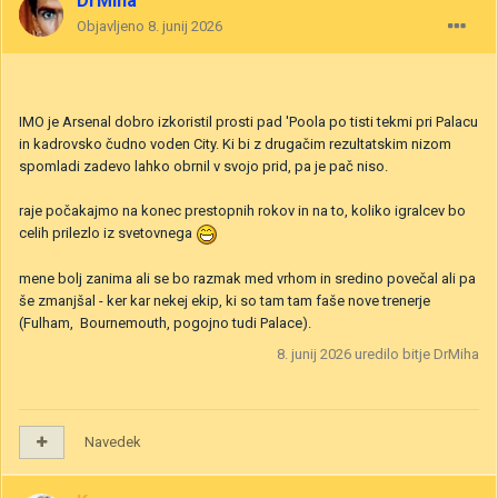
DrMiha
Objavljeno
8. junij 2026
IMO je Arsenal dobro izkoristil prosti pad 'Poola po tisti tekmi pri Palacu
in kadrovsko čudno voden City. Ki bi z drugačim rezultatskim nizom
spomladi zadevo lahko obrnil v svojo prid, pa je pač niso.
raje počakajmo na konec prestopnih rokov in na to, koliko igralcev bo
celih prilezlo iz svetovnega
mene bolj zanima ali se bo razmak med vrhom in sredino povečal ali pa
še zmanjšal - ker kar nekej ekip, ki so tam tam faše nove trenerje
(Fulham, Bournemouth, pogojno tudi Palace).
8. junij 2026
uredilo bitje DrMiha
Navedek