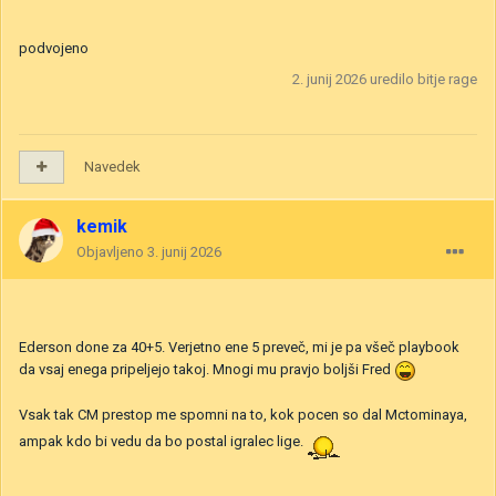
podvojeno
2. junij 2026
uredilo bitje rage
Navedek
kemik
Objavljeno
3. junij 2026
Ederson done za 40+5. Verjetno ene 5 preveč, mi je pa všeč playbook
da vsaj enega pripeljejo takoj. Mnogi mu pravjo boljši Fred
Vsak tak CM prestop me spomni na to, kok pocen so dal Mctominaya,
ampak kdo bi vedu da bo postal igralec lige.