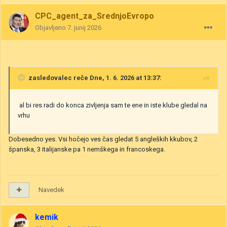
CPC_agent_za_SrednjoEvropo
Objavljeno
7. junij 2026
zasledovalec
reče Dne, 1. 6. 2026 at 13:37:
al bi res radi do konca zivljenja sam te ene in iste klube gledal na
vrhu
Dobesedno yes. Vsi hočejo ves čas gledat 5 angleških kkubov, 2
španska, 3 italijanske pa 1 nemškega in francoskega.
Navedek
kemik