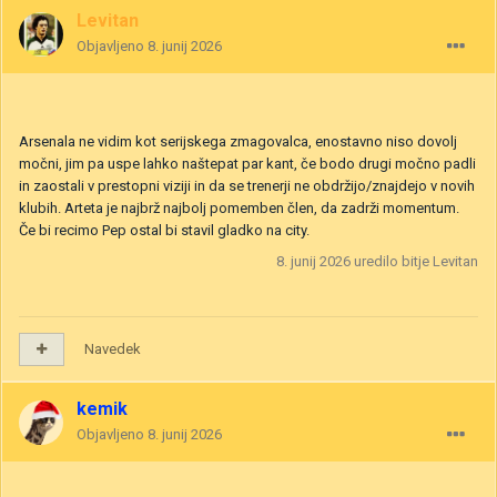
Levitan
Objavljeno
8. junij 2026
Arsenala ne vidim kot serijskega zmagovalca, enostavno niso dovolj
močni, jim pa uspe lahko naštepat par kant, če bodo drugi močno padli
in zaostali v prestopni viziji in da se trenerji ne obdržijo/znajdejo v novih
klubih. Arteta je najbrž najbolj pomemben člen, da zadrži momentum.
Če bi recimo Pep ostal bi stavil gladko na city.
8. junij 2026
uredilo bitje Levitan
Navedek
kemik
Objavljeno
8. junij 2026