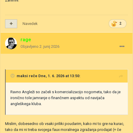
Zanimiv.
Navedek
2
rage
Objavljeno
2. junij 2026
maksi
reče Dne, 1. 6. 2026 at 13:50:
Ravno Angleži so začeli s komercializacijo nogometa, tako da je
ironično tole jamranje o finančnem aspektu od navijača
angleškega kluba.
Mislim, dobesedno ob vsaki priliki poudarim, kako mi to gre na kurac,
tako da mi ni treba svojega faux moralnega zgražanja prodajat (+ če