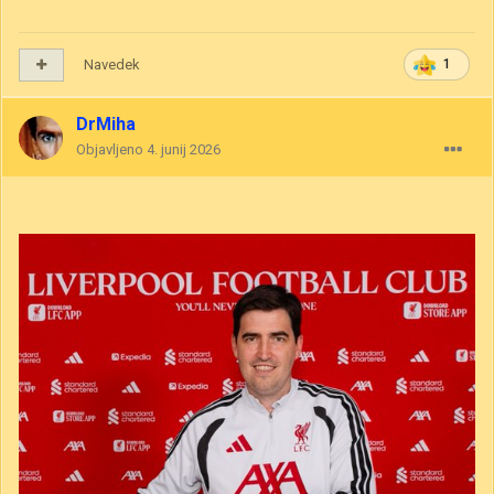
Navedek
1
DrMiha
Objavljeno
4. junij 2026