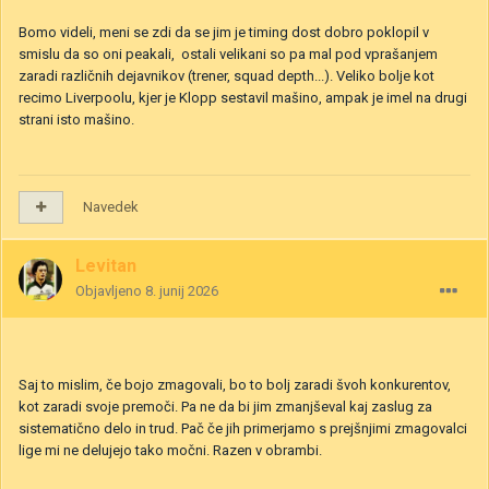
Bomo videli, meni se zdi da se jim je timing dost dobro poklopil v
smislu da so oni peakali, ostali velikani so pa mal pod vprašanjem
zaradi različnih dejavnikov (trener, squad depth...). Veliko bolje kot
recimo Liverpoolu, kjer je Klopp sestavil mašino, ampak je imel na drugi
strani isto mašino.
Navedek
Levitan
Objavljeno
8. junij 2026
Saj to mislim, če bojo zmagovali, bo to bolj zaradi švoh konkurentov,
kot zaradi svoje premoči. Pa ne da bi jim zmanjševal kaj zaslug za
sistematično delo in trud. Pač če jih primerjamo s prejšnjimi zmagovalci
lige mi ne delujejo tako močni. Razen v obrambi.