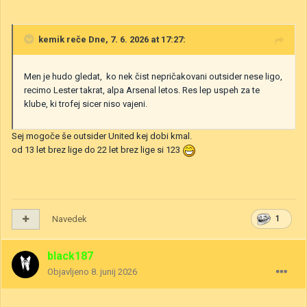
kemik
reče Dne, 7. 6. 2026 at 17:27:
Men je hudo gledat, ko nek čist nepričakovani outsider nese ligo,
recimo Lester takrat, alpa Arsenal letos. Res lep uspeh za te
klube, ki trofej sicer niso vajeni.
Sej mogoče še outsider United kej dobi kmal.
od 13 let brez lige do 22 let brez lige si 123
Navedek
1
black187
Objavljeno
8. junij 2026