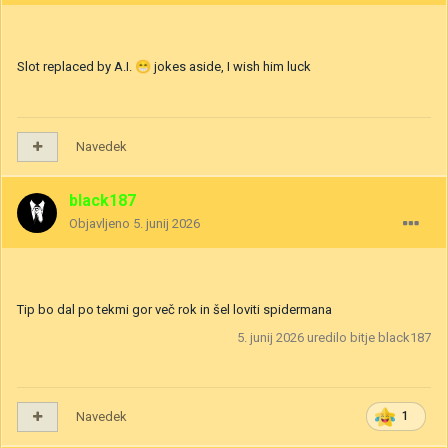
Slot replaced by A.I.
😁
jokes aside, I wish him luck
Navedek
black187
Objavljeno
5. junij 2026
Tip bo dal po tekmi gor več rok in šel loviti spidermana
5. junij 2026
uredilo bitje black187
Navedek
1