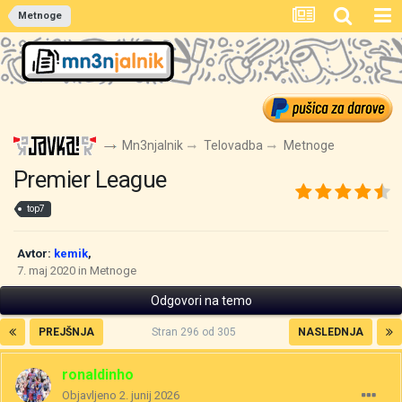
Metnoge
Mn3njalnik
Telovadba
Metnoge
Premier League
top7
Avtor:
kemik
,
7. maj 2020
in
Metnoge
Odgovori na temo
PREJŠNJA
Stran 296 od 305
NASLEDNJA
ronaldinho
Objavljeno
2. junij 2026