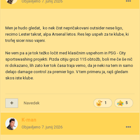
Objavljeno
7. junij 2026
Men je hudo gledat, ko nek čist nepričakovani outsider nese ligo,
recimo Lester takrat, alpa Arsenal letos. Res lep uspeh za te klube, ki
trofej sicer niso vajeni.
Ne vem pa a je tok težko ločit med klasičnim uspehom in PSG - City
sportswashing projekti. Pizda citiju grozi 115 obtožb, boli me če še nič
ni dokazano, lih zato ker tok časa traja vemo, da je neki na tem in samo
delajo damage control za premier ligo. V tem primeru ja, rajš gledam
skos iste klube.
Navedek
1
5
K-man
Objavljeno
7. junij 2026