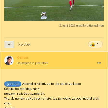
2. junij 2026
uredilo bitje redman
Navedek
3
K-man
Objavljeno
2. junij 2026
Arsenal ni nič kriv za to, da ste bli za kurac.
@redman
Še pike so vam dali, kar 4.
Brez teh 4 pik še v CL nebi šli.
Tko, da ne vem odkod ves ta hate. Jaz pa vedno za pool navijal proti
cityu.