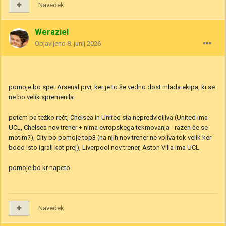
Navedek
Weraziel
Objavljeno
8. junij 2026
pomoje bo spet Arsenal prvi, ker je to še vedno dost mlada ekipa, ki se
ne bo velik spremenila
potem pa težko rečt, Chelsea in United sta nepredvidljiva (United ima
UCL, Chelsea nov trener + nima evropskega tekmovanja - razen če se
motim?), City bo pomoje top3 (na njih nov trener ne vpliva tok velik ker
bodo isto igrali kot prej), Liverpool nov trener, Aston Villa ima UCL
pomoje bo kr napeto
Navedek