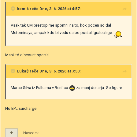
kemik
reče Dne, 3. 6. 2026 at 4:57:
Vsak tak CM prestop me spomni na to, kok pocen so dal
Mctominaya, ampak kdo bi vedu da bo postal igralec lige.
ManUtd discount special
Luka$
reče Dne, 3. 6. 2026 at 7:50:
Marco Silva iz Fulhama v Benfico
za manj denarja. Go figure.
No EPL surcharge
Navedek