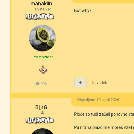
manakiin
slystalker
But why?
Prostozidar
Navedek
906
Objavljeno
19. april 2026
B[]rG
🕋
Ploče so tudi začeli ponovno šta
Pa niti na plažo me mores vzet 