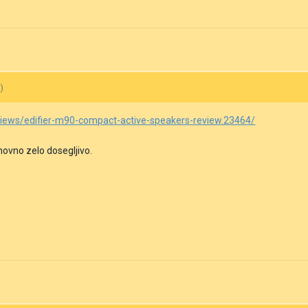
)
iews/edifier-m90-compact-active-speakers-review.23464/
novno zelo dosegljivo.