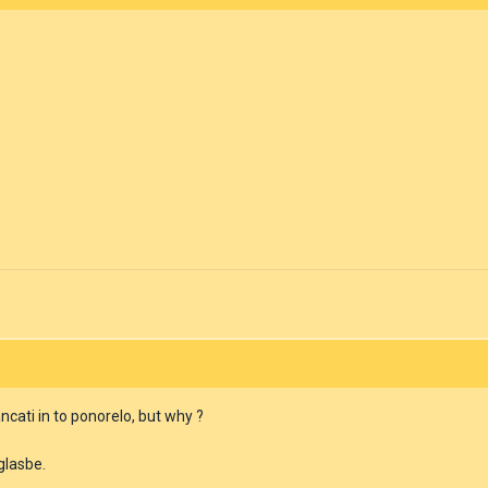
ncati in to ponorelo, but why ?
glasbe.