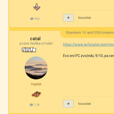
Navedek
906
Objavljeno
19. april 2026
(urejano
catal
pozna Teofika iz Fužin!
https://www.avforums.com/rev
Evo eni PC zvočniki, 9/10, pa ce
Hajduk
Navedek
1,5k