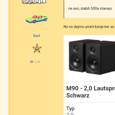
ne seri, slabih 500e stanejo
No no dejmo umirit konje ker s
Šerif
5,5k