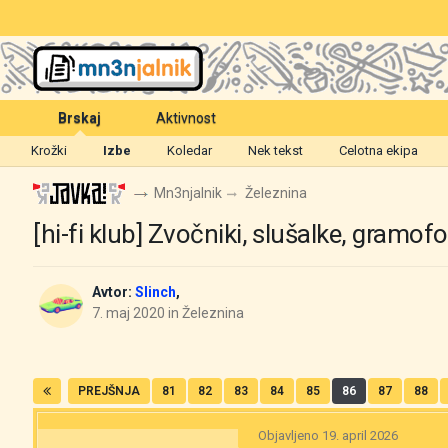
Brskaj
Aktivnost
Krožki
Izbe
Koledar
Nek tekst
Celotna ekipa
Mn3njalnik
Železnina
[hi-fi klub] Zvočniki, slušalke, gramofo
Avtor:
Slinch
,
7. maj 2020
in
Železnina
PREJŠNJA
81
82
83
84
85
86
87
88
Objavljeno
19. april 2026