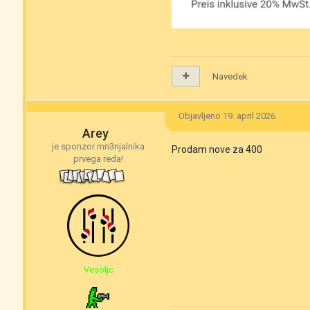
Navedek
Objavljeno
19. april 2026
Arey
je sponzor mn3njalnika
Prodam nove za 400
prvega reda!
Vesoljc