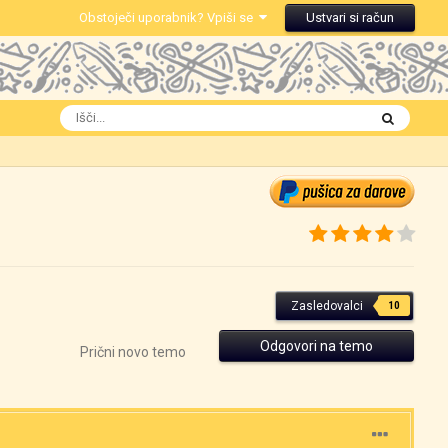
Obstoječi uporabnik? Vpiši se
Ustvari si račun
Zasledovalci
10
Odgovori na temo
Prični novo temo