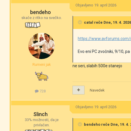
Objavljeno
19. april 2026
bendeho
skače z ritko na svečko.
catal
reče Dne, 19. 4. 2026
https://www.avforums.com/r
Evo eni PC zvočniki, 9/10, pa
Rumeni jak
ne seri, slabih 500e stanejo
Navedek
728
Objavljeno
19. april 2026
Slinch
33% možnosti, da je
bendeho
reče Dne, 19. 4. 
privlačen.