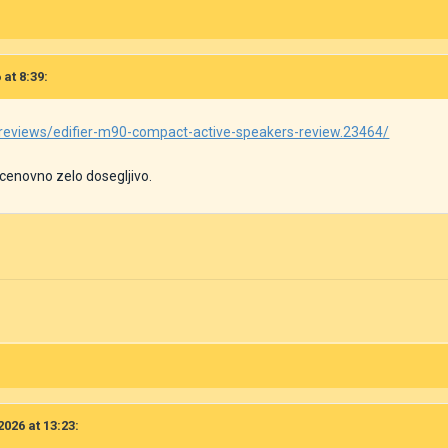
 at 8:39:
eviews/edifier-m90-compact-active-speakers-review.23464/
 cenovno zelo dosegljivo.
2026 at 13:23: