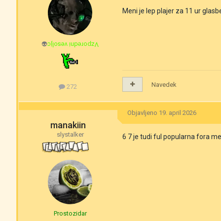
Meni je lep plajer za 11 ur gl
👽
Vzporedni vesoljc
Navedek
272
Objavljeno
19. april 2026
manakiin
slystalker
6 7 je tudi ful popularna fora m
Prostozidar