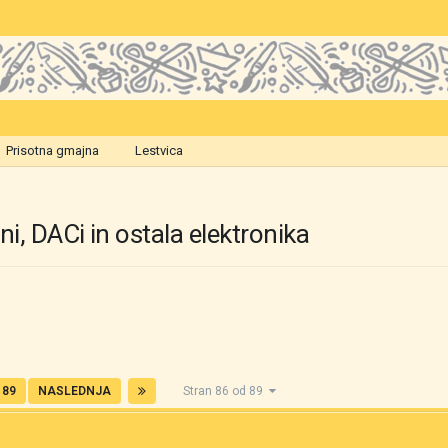
Prisotna gmajna
Lestvica
ni, DACi in ostala elektronika
89
NASLEDNJA
Stran 86 od 89