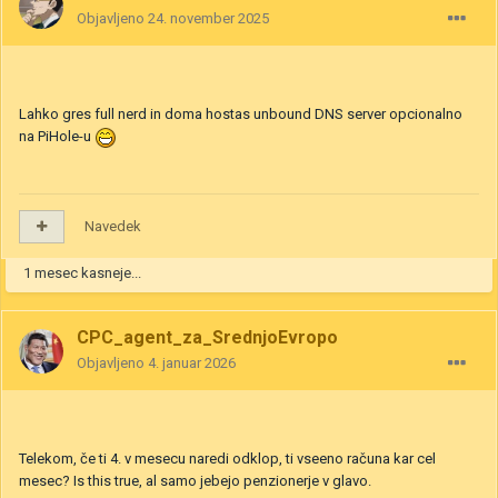
Objavljeno
24. november 2025
Lahko gres full nerd in doma hostas unbound DNS server opcionalno
na PiHole-u
Navedek
1 mesec kasneje...
CPC_agent_za_SrednjoEvropo
Objavljeno
4. januar 2026
Telekom, če ti 4. v mesecu naredi odklop, ti vseeno računa kar cel
mesec? Is this true, al samo jebejo penzionerje v glavo.