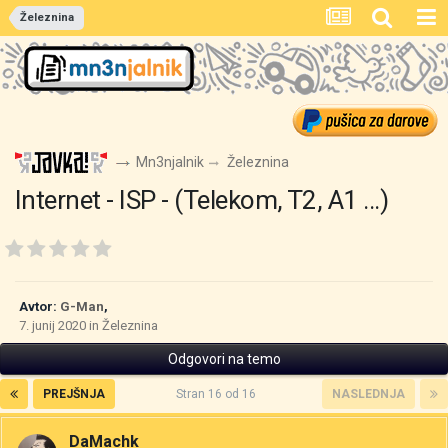
Železnina
Mn3njalnik
Železnina
Internet - ISP - (Telekom, T2, A1 ...)
Avtor:
G-Man
,
7. junij 2020
in
Železnina
Odgovori na temo
PREJŠNJA
Stran 16 od 16
NASLEDNJA
DaMachk