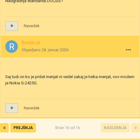
Nadgradnja standarda DOCSIS?
Navedek
Ronin.si
Objavljeno
28. januar 2026
Saj tudi on ko je prišel menjat ni vedel zakaj je treba menjat, nov modem
je Nokia G-2425G.
Navedek
PREJŠNJA
Stran 16 od 16
NASLEDNJA