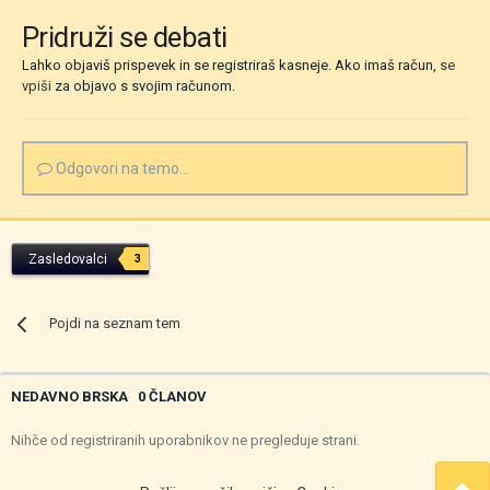
Pridruži se debati
Lahko objaviš prispevek in se registriraš kasneje. Ako imaš račun,
se
vpiši
za objavo s svojim računom.
Odgovori na temo...
Zasledovalci
3
Pojdi na seznam tem
NEDAVNO BRSKA
0 ČLANOV
Nihče od registriranih uporabnikov ne pregleduje strani.