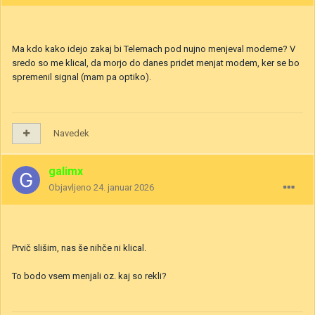
Ma kdo kako idejo zakaj bi Telemach pod nujno menjeval modeme? V
sredo so me klical, da morjo do danes pridet menjat modem, ker se bo
spremenil signal (mam pa optiko).
Navedek
galimx
Objavljeno
24. januar 2026
Prvič slišim, nas še nihče ni klical.
To bodo vsem menjali oz. kaj so rekli?