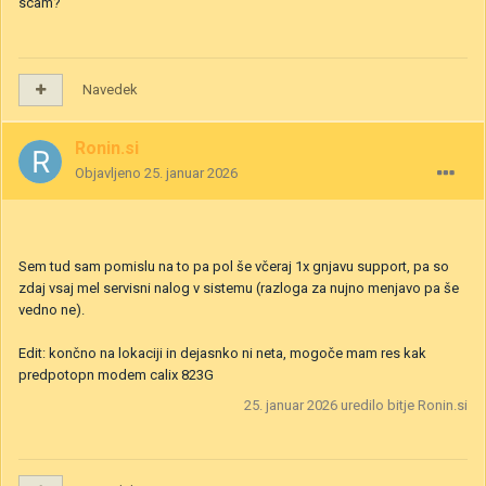
scam?
Navedek
Ronin.si
Objavljeno
25. januar 2026
Sem tud sam pomislu na to pa pol še včeraj 1x gnjavu support, pa so
zdaj vsaj mel servisni nalog v sistemu (razloga za nujno menjavo pa še
vedno ne).
Edit: končno na lokaciji in dejasnko ni neta, mogoče mam res kak
predpotopn modem calix 823G
25. januar 2026
uredilo bitje Ronin.si